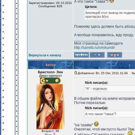
А что такое "тавка"?
Зарегистрирован: 20.10.2011
Сообщения: 826
Цитата:
Апеляций этот вывод не подразу
пригласил Мэл.
Помоему здесь должен быть абзац
А вообще понравилось, жду проду.
_________________
Моя страница на самиздате
http://samlib.ru/n/nikundi/
Вернуться к началу
Автор
Бристолл- Энн
Добавлено: Вт, 25 Окт, 2011 11:34
Заг
Дварх-адмирал
Nick писал(а):
"А" - отдельно
В общем файле на компе исправлено
Потом перезалью.
Nick писал(а):
А что такое "тавка"?
"на травке"
Очепятки, чтоб им пусто было! Там 
Возраст: 38
А обзацы СИ иногда съедает...
Пол: