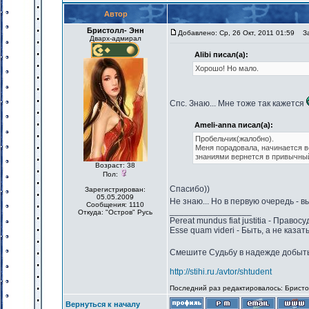
Автор
Бристолл- Энн
Добавлено: Ср, 26 Окт, 2011 01:59
Заг
Дварх-адмирал
Alibi писал(а):
Хорошо! Но мало.
Спс. Знаю... Мне тоже так кажется
Ameli-anna писал(а):
Пробельчик(жалобно).
Меня порадовала, начинается в
знаниями вернется в привычны
Возраст: 38
Пол:
Спасибо))
Зарегистрирован:
05.05.2009
Не знаю... Но в первую очередь - в
Сообщения: 1110
_________________
Откуда: "Остров" Русь
Pereat mundus fiat justitia - Право
Esse quam videri - Быть, а не казат
Смешите Судьбу в надежде добыть 
http://stihi.ru./avtor/shtudent
Последний раз редактировалось: Бристолл
Вернуться к началу