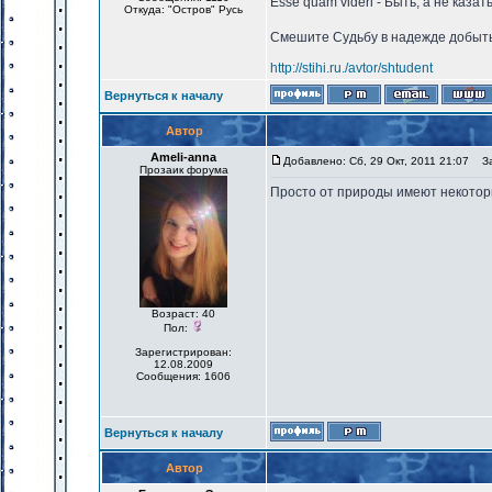
Esse quam videri - Быть, а не казат
Откуда: "Остров" Русь
Смешите Судьбу в надежде добыть 
http://stihi.ru./avtor/shtudent
Вернуться к началу
Автор
Ameli-anna
Добавлено: Сб, 29 Окт, 2011 21:07
Заг
Прозаик форума
Просто от природы имеют некото
Возраст: 40
Пол:
Зарегистрирован:
12.08.2009
Сообщения: 1606
Вернуться к началу
Автор