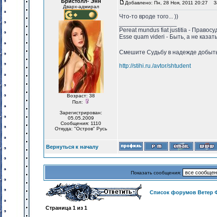
Бристолл- Энн
Добавлено: Пн, 28 Ноя, 2011 20:27
За
Дварх-адмирал
Что-то вроде того... ))
_________________
Pereat mundus fiat justitia - Право
Esse quam videri - Быть, а не казат
Смешите Судьбу в надежде добыть 
http://stihi.ru./avtor/shtudent
Возраст: 38
Пол:
Зарегистрирован:
05.05.2009
Сообщения: 1110
Откуда: "Остров" Русь
Вернуться к началу
Показать сообщения:
Список форумов Ветер 
Страница
1
из
1