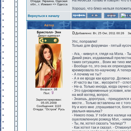
На небесах только и говорят что о м
Откуда: Украина, Одеская
обл., г. Измаил => Одесса
Хорошо, что блюз нельзя положить 
Вернуться к началу
Автор
Бристолл- Энн
Добавлено: Вт, 25 Окт, 2011 00:26
Заг
Дварх-адмирал
Упс, поправлю!
Только для форумчан - пятый кусоч
- Ага, - кивнул я, глядя на Мэла. -
Дикий ржач, издаваемый прелестны
таких ситуациях... Воин же тихо ж
- Вообще-то, это она их оприходова
кремировала по-научному. А тепер
- А почему не ты?
- А я ее вроде как куратор. Должн
- И часто вы так... мусорите? - сгло
- Не-а. Только иногда, когда скучн
Возраст: 38
- Это одновременные условия, или 
Пол:
на мой взгляд, вопрос.
- Знаешь, дорогуша, - прищурился 
Зарегистрирован:
месте... Только вставлены не с того
05.05.2009
Сообщения: 1110
Ну и кого мне ,спрашивается, боя
Откуда: "Остров" Русь
увальня-маньяка?
- Никого пока. У тебя все налице н
ошеломленную рожицу Мэл, - никаки
- Ты, гм, хотел сказать "налицо"?
- Как хотел так и сказал. - Отмахн