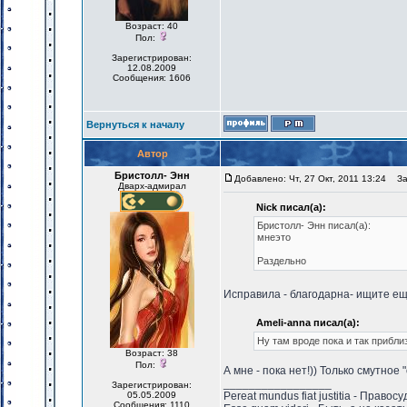
Возраст: 40
Пол:
Зарегистрирован:
12.08.2009
Сообщения: 1606
Вернуться к началу
Автор
Бристолл- Энн
Добавлено: Чт, 27 Окт, 2011 13:24
Заг
Дварх-адмирал
Nick писал(а):
Бристолл- Энн писал(а):
мнеэто
Раздельно
Исправила - благодарна- ищите е
Ameli-anna писал(а):
Ну там вроде пока и так прибли
Возраст: 38
Пол:
А мне - пока нет!)) Только смутное "
_________________
Зарегистрирован:
05.05.2009
Pereat mundus fiat justitia - Право
Сообщения: 1110