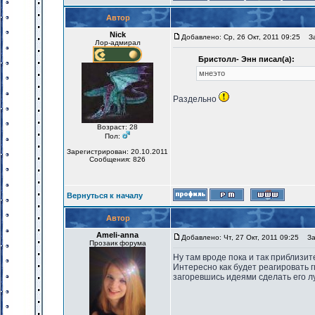
Автор
Nick
Добавлено: Ср, 26 Окт, 2011 09:25
Заг
Лор-адмирал
Бристолл- Энн писал(а):
мнеэто
Раздельно
Возраст: 28
Пол:
Зарегистрирован: 20.10.2011
Сообщения: 826
Вернуться к началу
Автор
Ameli-anna
Добавлено: Чт, 27 Окт, 2011 09:25
Заг
Прозаик форума
Ну там вроде пока и так приблизит
Интересно как будет реагировать г
загоревшись идеями сделать его 