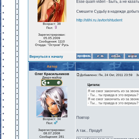
Esse quam videri - Быть, а не казат
Смешите Судьбу в надежде добыть 
http://stihi.ru./avtor/shtudent
Возраст: 38
Пол:
Зарегистрирован:
05.05.2009
Сообщения: 1110
Откуда: "Остров" Русь
Вернуться к началу
Автор
Олег Красильников
Добавлено: Пн, 24 Окт, 2011 23:59
Заг
Дварх-майор
Цитата:
Я не смог закончить из-за звонк
- Ты... ты правда в это веришь
Я не смог закончить из-за звонк
- Ты... ты правда в это веришь
Повтор
Возраст: 34
Пол:
Зарегистрирован:
А так... Проду!!
08.07.2008
_________________
Сообщения: 281