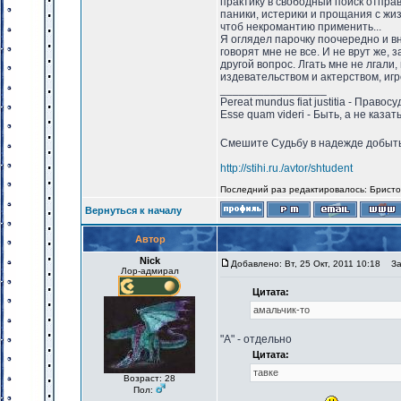
практику в свободный поиск отправ
паники, истерики и прощания с жиз
чтоб некромантию применить...
Я оглядел парочку поочередно и в
говорят мне не все. И не врут же, 
другой вопрос. Лгать мне не лгали,
издевательством и актерством, иг
_________________
Pereat mundus fiat justitia - Право
Esse quam videri - Быть, а не казат
Смешите Судьбу в надежде добыть 
http://stihi.ru./avtor/shtudent
Последний раз редактировалось: Бристолл
Вернуться к началу
Автор
Nick
Добавлено: Вт, 25 Окт, 2011 10:18
Заг
Лор-адмирал
Цитата:
амальчик-то
"А" - отдельно
Цитата:
тавке
Возраст: 28
Пол: