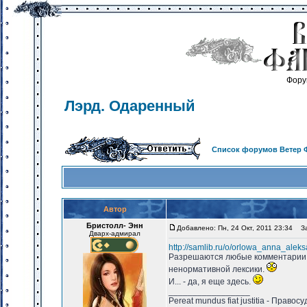
Фору
Лэрд. Одаренный
Список форумов Ветер 
Автор
Бристолл- Энн
Добавлено: Пн, 24 Окт, 2011 23:34
Заг
Дварх-адмирал
http://samlib.ru/o/orlowa_anna_alek
Разрешаются любые комментарии,
ненормативной лексики.
И... - да, я еще здесь.
_________________
Pereat mundus fiat justitia - Право