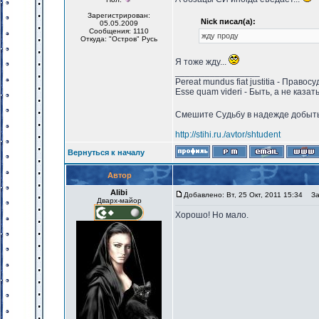
Зарегистрирован:
Nick писал(а):
05.05.2009
Сообщения: 1110
жду проду
Откуда: "Остров" Русь
Я тоже жду...
_________________
Pereat mundus fiat justitia - Право
Esse quam videri - Быть, а не казат
Смешите Судьбу в надежде добыть 
http://stihi.ru./avtor/shtudent
Вернуться к началу
Автор
Alibi
Добавлено: Вт, 25 Окт, 2011 15:34
Заг
Дварх-майор
Хорошо! Но мало.