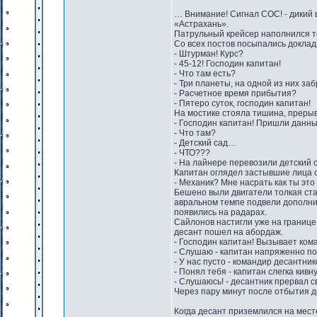
… Внимание! Сигнал СОС! - дикий
«Астрахань».
Патрульный крейсер наполнился то
Со всех постов посыпались доклад
- Штурман! Курс?
- 45-12! Господин капитан!
- Что там есть?
- Три планеты, на одной из них з
- Расчетное время прибытия?
- Пятеро суток, господин капитан!
На мостике стояла тишина, прерыв
- Господин капитан! Пришли данн
- Что там?
- Детский сад…
- ЧТО???
- На лайнере перевозили детский 
Капитан оглядел застывшие лица о
- Механик? Мне насрать как ты это
Бешено выли двигатели толкая ста
авральном темпе подвели дополнит
появились на радарах.
Сайлонов настигли уже на границе
десант пошел на абордаж.
- Господин капитан! Вызывает кома
- Слушаю - капитан напряженно по
- У нас пусто - командир десантн
- Понял тебя - капитан слегка кив
- Слушаюсь! - десантник прервал с
Через пару минут после отбытия д
Когда десант приземлился на месте