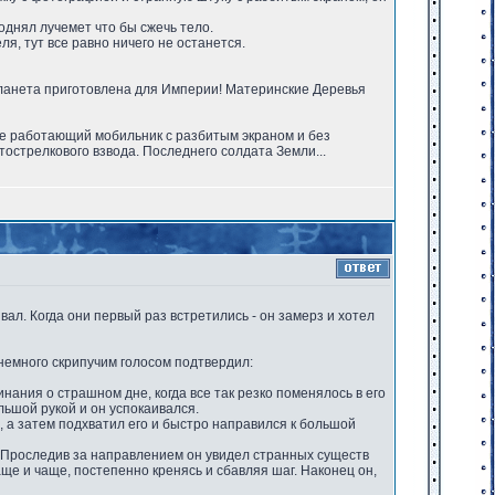
днял лучемет что бы сжечь тело.
я, тут все равно ничего не останется.
планета приготовлена для Империи! Материнские Деревья
не работающий мобильник с разбитым экраном и без
острелкового взвода. Последнего солдата Земли...
вал. Когда они первый раз встретились - он замерз и хотел
немного скрипучим голосом подтвердил:
нания о страшном дне, когда все так резко поменялось в его
ольшой рукой и он успокаивался.
, а затем подхватил его и быстро направился к большой
и. Проследив за направлением он увидел странных существ
аще и чаще, постепенно кренясь и сбавляя шаг. Наконец он,