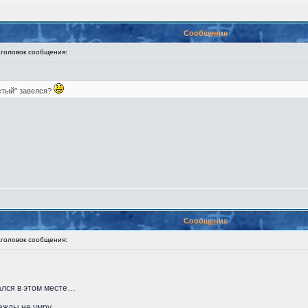
Сообщение
оловок сообщения:
истый" завелся?
Сообщение
оловок сообщения:
ался в этом месте…
ажды не умру.