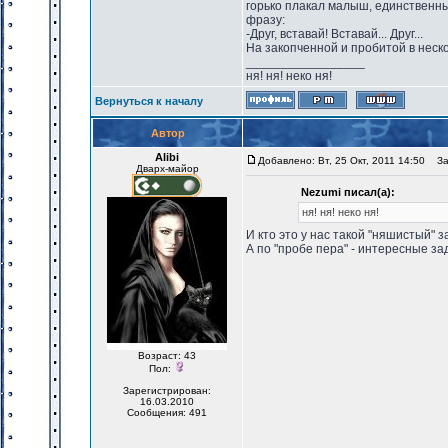
горько плакал малыш, единственны
фразу:
-Друг, вставай! Вставай... Друг...
На закопченной и пробитой в неск
_________________
ня! ня! неко ня!
Вернуться к началу
Автор
Alibi
Добавлено: Вт, 25 Окт, 2011 14:50
Заг
Дварх-майор
Nezumi писал(а):
ня! ня! неко ня!
И кто это у нас такой "няшистый" 
А по "пробе пера" - интересные з
Возраст: 43
Пол:
Зарегистрирован:
16.03.2010
Сообщения: 491