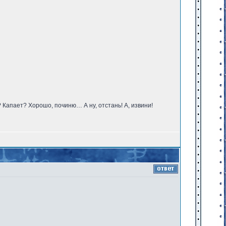
? Капает? Хорошо, починю… А ну, отстань! А, извини!