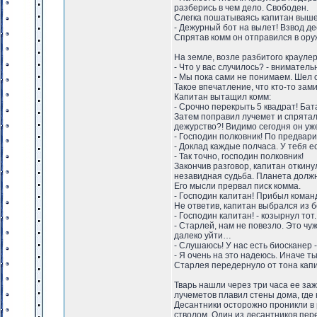
разберись в чем дело. Свободен.
Слегка пошатываясь капитан вышел
- Дежурный бот на вылет! Взвод д
Спрятав комм он отправился в ору
На земле, возле разбитого крауле
- Что у вас случилось? - внимател
- Мы пока сами не понимаем. Шел 
Такое впечатление, что кто-то за
Капитан вытащил комм:
- Срочно перекрыть 5 квадрат! Бат
Затем поправил лучемет и спряталс
дежурство?! Видимо сегодня он уже
- Господин полковник! По предвар
- Доклад каждые полчаса. У тебя е
- Так точно, господин полковник!
Закончив разговор, капитан откинул
незавидная судьба. Планета должн
Его мысли прервал писк комма.
- Господин капитан! Прибыл коман
Не ответив, капитан выбрался из б
- Господин капитан! - козырнул тот.
- Старлей, нам не повезло. Это чу
далеко уйти…
- Слушаюсь! У нас есть биосканер 
- Я очень на это надеюсь. Иначе 
Старлея передернуло от тона капи
Тварь нашли через три часа ее за
лучеметов плавил стены дома, где
Десантники осторожно проникли в 
стволом. Один из десантников пер