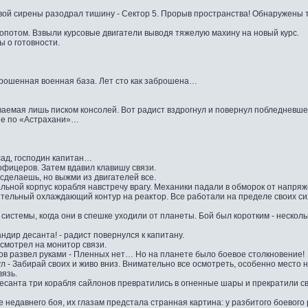
 вой сирены разодрал тишину - Сектор 5. Прорыв пространства! Обнаружены
потом. Взвыли курсовые двигатели выводя тяжелую махину на новый курс.
ы о готовности.
аброшенная военная база. Лет сто как заброшена…
аемая лишь писком консолей. Вот радист вздрогнул и повернул побледневшее
ые по «Астрахани»…
сад, господин капитан…
фицеров. Затем вдавил клавишу связи.
 сделаешь, но выжми из двигателей все.
льной корпус корабля навстречу врагу. Механики падали в обморок от напря
ельный охлаждающий контур на реактор. Все работали на пределе своих сил 
 системы, когда они в спешке уходили от планеты. Бой был коротким - неско
ндир десанта! - радист повернулся к капитану.
смотрел на монитор связи.
иков развел руками - Пленных нет… Но на планете было боевое столкновение!
нул - Забирай своих и живо вниз. Внимательно все осмотреть, особенно место 
вязь.
есанта три корабля сайлонов превратились в огненные шары и прекратили св
 недавнего боя, их глазам предстала странная картина: у разбитого боевого