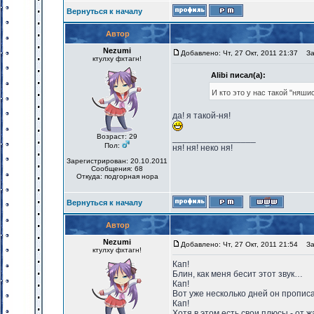
Вернуться к началу
Автор
Nezumi
Добавлено: Чт, 27 Окт, 2011 21:37
Заг
ктулху фхтагн!
Alibi писал(а):
И кто это у нас такой "няш
да! я такой-ня!
Возраст: 29
_________________
Пол:
ня! ня! неко ня!
Зарегистрирован: 20.10.2011
Сообщения: 68
Откуда: подгорная нора
Вернуться к началу
Автор
Nezumi
Добавлено: Чт, 27 Окт, 2011 21:54
Заг
ктулху фхтагн!
Кап!
Блин, как меня бесит этот звук…
Кап!
Вот уже несколько дней он пропис
Кап!
Хотя в этом есть свои плюсы - от ж