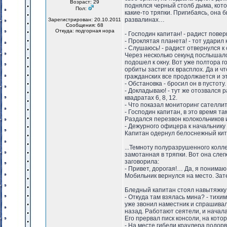
Возраст: 29
поднялся черный столб дыма, кото
Пол:
какие-то тряпки. Пригибаясь, она 
развалинах…
Зарегистрирован: 20.10.2011
Сообщения: 68
Откуда: подгорная нора
- Господин капитан! - радист пове
- Проклятая планета! - тот ударил
- Слушаюсь! - радист отвернулся к
Через несколько секунд послышалс
подошел к окну. Вот уже полтора 
орбиты застиг их врасплох. Да и 
гражданских все продолжается и э
- Обстановка - бросил он в пустоту.
- Докладываю! - тут же отозвался 
квадратах 6, 8, 12.
- Что показал мониторинг сателли
- Господин капитан, в это время т
Раздался перезвон колокольчиков 
- Дежурного офицера к начальнику
Капитан одернул белоснежный кит
...Темноту полуразрушенного колл
замотанная в тряпки. Вот она сле
заговорила:
- Привет, дорогая!… Да, я понима
Мобильник вернулся на место. За
Бледный капитан стоял навытяжку
- Откуда там взялась мина? - тихи
уже звонил наместник и спрашивал
назад. Работают сеятели, и начал
Его прервал писк консоли, на кото
- На месте гибели краулера подор