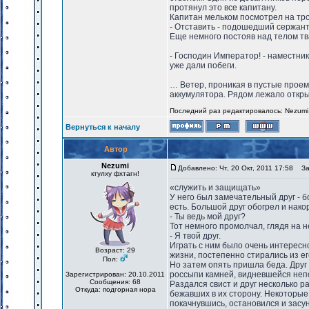
протянул это все капитану.
Капитан мельком посмотрел на тро
- Отставить - подошедший сержант 
Еще немного постояв над телом тв
- Господин Император! - наместни
уже дали побеги.
… Ветер, проникая в пустые проем
аккумулятора. Рядом лежало откры
Последний раз редактировалось: Nezumi (
Вернуться к началу
Автор
Nezumi
Добавлено: Чт, 20 Окт, 2011 17:58
Заг
ктулху фхтагн!
«служить и защищать»
У него был замечательный друг - б
есть. Большой друг обогрел и накор
- Ты ведь мой друг?
Тот немного промолчал, глядя на 
- Я твой друг.
Играть с ним было очень интересно
Возраст: 29
жизни, постепенно стирались из ег
Пол:
Но затем опять пришла беда. Друг
россыпи камней, видневшейся неп
Зарегистрирован: 20.10.2011
Сообщения: 68
Раздался свист и друг несколько р
Откуда: подгорная нора
бежавших в их сторону. Некоторые 
покачнувшись, остановился и засу