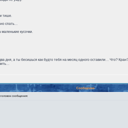
и тише.
ьно спать…
 маленькие кусочки.
о два дня, а ты бесишься как будто тебя на месяц одного оставили… Что? Кран
авить…
Сообщение
оловок сообщения: