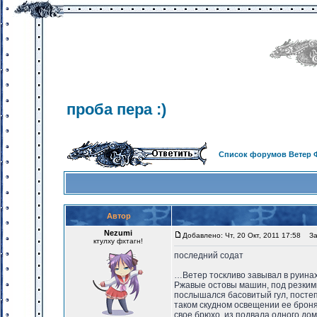
проба пера :)
Список форумов Ветер 
Автор
Nezumi
Добавлено: Чт, 20 Окт, 2011 17:58
Заг
ктулху фхтагн!
последний содат
…Ветер тоскливо завывал в руинах
Ржавые остовы машин, под резкими
послышался басовитый гул, постеп
таком скудном освещении ее броня
свое брюхо, из подвала одного до