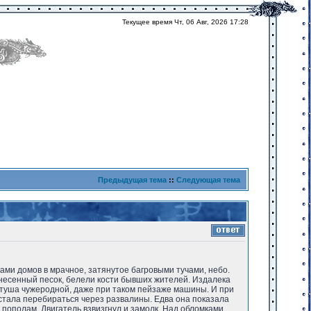
Текущее время Чт, 06 Авг, 2026 17:28
Предыдущая тема
::
Следующая тема
ами домов в мрачное, затянутое багровыми тучами, небо.
анесенный песок, белели кости бывших жителей. Издалека
 туша чужеродной, даже при таком пейзаже машины. И при
 стала перебираться через развалины. Едва она показала
 пополам. Двигатель взвизгнул и замолк. Над обломками