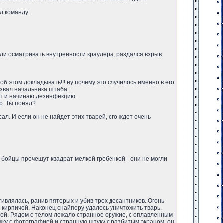
л команду:
ли осматривать внутренности краулера, раздался взрыв.
б этом докладывать!!! ну почему это случилось именно в его
ызвал начальника штаба.
ат и начинаю дезинфекцию.
р. Ты понял?
сал. И если он не найдет этих тварей, его ждет очень
и бойцы прочешут квадрат мелкой гребенкой - они не могли
ивлялась, ранив пятерых и убив трех десантников. Огонь
 кирпичей. Наконец снайперу удалось уничтожить тварь.
гой. Рядом с телом лежало странное оружие, с оплавленным
ижку с фотографией и странную штуку с разбитым экраном, он