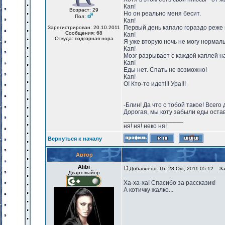
Кап!
Возраст: 29
Но он реально меня бесит.
Пол:
Кап!
Первый день капало гораздо реже 
Зарегистрирован: 20.10.2011
Сообщения: 68
Кап!
Откуда: подгорная нора
Я уже вторую ночь не могу нормал
Кап!
Мозг разрывает с каждой каплей на
Кап!
Еды нет. Спать не возможно!
Кап!
О! Кто-то идет!!! Ура!!!
-Блин! Да что с тобой такое! Всег
Дорогая, мы коту забыли еды ост
_________________
ня! ня! неко ня!
Вернуться к началу
Автор
Alibi
Добавлено: Пт, 28 Окт, 2011 05:12
Заг
Дварх-майор
Ха-ха-ха! Спасибо за рассказик!
А котичку жалко...