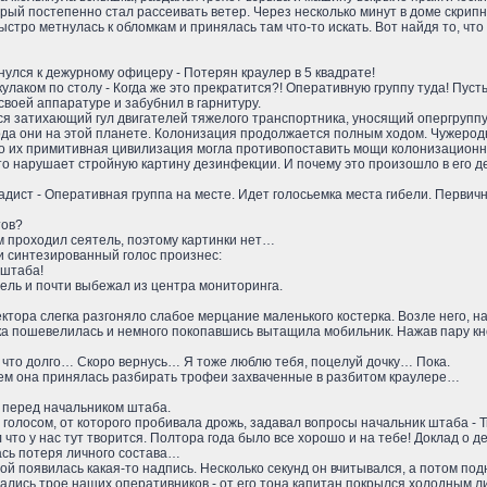
рый постепенно стал рассеивать ветер. Через несколько минут в доме скрипн
быстро метнулась к обломкам и принялась там что-то искать. Вот найдя то, чт
рнулся к дежурному офицеру - Потерян краулер в 5 квадрате!
 кулаком по столу - Когда же это прекратится?! Оперативную группу туда! Пус
 своей аппаратуре и забубнил в гарнитуру.
я затихающий гул двигателей тяжелого транспортника, уносящий опергруппу 
года они на этой планете. Колонизация продолжается полным ходом. Чужерод
что их примитивная цивилизация могла противопоставить мощи колонизационн
то нарушает стройную картину дезинфекции. И почему это произошло в его 
радист - Оперативная группа на месте. Идет голосьемка места гибели. Перви
тов?
ам проходил сеятель, поэтому картинки нет…
и синтезированный голос произнес:
 штаба!
ель и почти выбежал из центра мониторинга.
ектора слегка разгоняло слабое мерцание маленького костерка. Возле него, 
гка пошевелилась и немного покопавшись вытащила мобильник. Нажав пару кн
ю что долго… Скоро вернусь… Я тоже люблю тебя, поцелуй дочку… Пока.
тем она принялась разбирать трофеи захваченные в разбитом краулере…
 перед начальником штаба.
м голосом, от которого пробивала дрожь, задавал вопросы начальник штаба - 
 что у нас тут творится. Полтора года было все хорошо и на тебе! Доклад 
ась потеря личного состава…
рой появилась какая-то надпись. Несколько секунд он вчитывался, а потом по
вались трое наших оперативников - от его тона капитан покрылся холодным ли