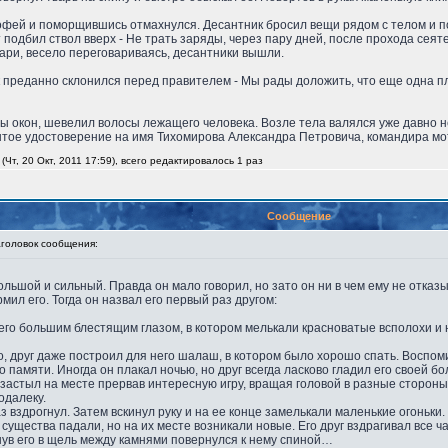
фей и поморщившись отмахнулся. Десантник бросил вещи рядом с телом и по
подбил ствол вверх - Не трать заряды, через пару дней, после прохода сеятел
ари, весело переговариваясь, десантники вышли.
к преданно склонился перед правителем - Мы рады доложить, что еще одна 
ы окон, шевелил волосы лежащего человека. Возле тела валялся уже давно 
тое удостоверение на имя Тихомирова Александра Петровича, командира мот
Чт, 20 Окт, 2011 17:59), всего редактировалось 1 раз
Сообщение
оловок сообщения:
ольшой и сильный. Правда он мало говорил, но зато он ни в чем ему не отказы
мил его. Тогда он назвал его первый раз другом:
него большим блестящим глазом, в котором мелькали красноватые всполохи и 
, друг даже построил для него шалаш, в котором было хорошо спать. Воспоми
о памяти. Иногда он плакал ночью, но друг всегда ласково гладил его своей б
 застыл на месте прервав интересную игру, вращая головой в разные стороны
одалеку.
аз вздрогнул. Затем вскинул руку и на ее конце замелькали маленькие огоньк
существа падали, но на их месте возникали новые. Его друг вздрагивал все ч
нув его в щель между камнями повернулся к нему спиной…