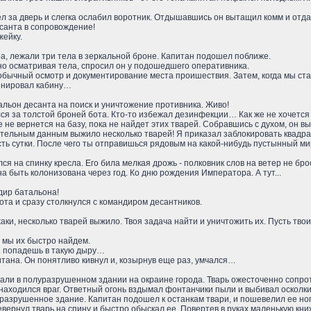
 за дверь и слегка ослабил воротник. Отдышавшись он вытащил комм и отда
есанта в сопровождение!
жейку.
ра, лежали три тела в зеркальной броне. Капитан подошел поближе.
ьно осматривая тела, спросил он у подошедшего оперативника.
обычный осмотр и документирование места проишествия. Затем, когда мы ста
минировал кабину…
альон десанта на поиск и уничтожение противника. Живо!
я за толстой броней бота. Кто-то избежал дезинфекции… Как же не хочется о
 не вернется на базу, пока не найдет этих тварей. Собравшись с духом, он в
ительным данным выжило несколько тварей! Я приказал заблокировать квадр
сть сутки. После чего ты отправишься рядовым на какой-нибудь пустынный ми
ся на спинку кресла. Его била мелкая дрожь - полковник слов на ветер не бро
а быть колонизована через год. Ко дню рождения Императора. А тут...
дир батальона!
ота и сразу столкнулся с командиром десантников.
жаки, несколько тварей выжило. Твоя задача найти и уничтожить их. Пусть тво
- мы их быстро найдем.
ты попадешь в такую дыру…
тана. Он понятливо кивнул и, козырнув еще раз, умчался…
жали в полуразрушенном здании на окраине города. Тварь ожесточенно сопрот
 находился враг. Ответный огонь вздымал фонтанчики пыли и выбивал осколки
разрушенное здание. Капитан подошел к останкам твари, и пошевелил ее но
евернул тварь на спину и быстро обыскал ее. Повертев в руках маленькую кн