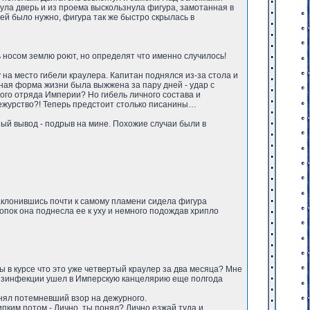
ула дверь и из проема выскользнула фигура, замотанная в
о ей было нужно, фигура так же быстро скрылась в
ть носом землю роют, но определят что именно случилось!
на место гибели краулера. Капитан поднялся из-за стола и
ная форма жизни была выжжена за пару дней - удар с
ого отряда Империи? Но гибель личного состава и
дежурство?! Теперь предстоит столько писанины…
чный вывод - подрыв на мине. Похожие случаи были в
наклонившись почти к самому пламени сидела фигура
опок она поднесла ее к уху и немного подождав хрипло
Ты в курсе что это уже четвертый краулер за два месяца? Мне
о дезинфекции ушел в Имперскую канцелярию еще полгода
днял потемневший взор на дежурного.
пким потом - Лично, ты понял? Лично езжай туда и