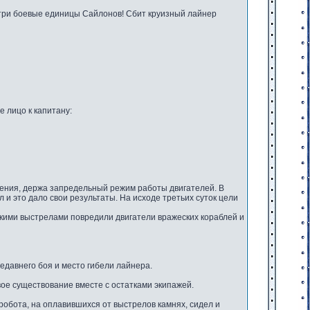
 три боевые единицы Сайлонов! Сбит круизный лайнер
 лицо к капитану:
жения, держа запредельный режим работы двигателей. В
и это дало свои результаты. На исходе третьих суток цели
лькими выстрелами повредили двигатели вражеских кораблей и
недавнего боя и место гибели лайнера.
ое существование вместе с остатками экипажей.
 робота, на оплавившихся от выстрелов камнях, сидел и