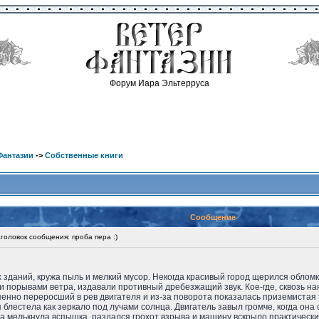
Форум Иара Эльтерруса
Фантазии
->
Собственные книги
Сообщение
оловок сообщения: проба пера :)
 зданий, кружа пыль и мелкий мусор. Некогда красивый город щерился обломк
 порывами ветра, издавали противный дребезжащий звук. Кое-где, сквозь н
енно переросший в рев двигателя и из-за поворота показалась приземистая
 блестела как зеркало под лучами солнца. Двигатель завыл громче, когда она
ма мелькнула вспышка, раздался грохот взрыва и машину вскрыло практически