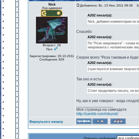
Nick
Добавлено: Вс, 13 Ноя, 2011 08:36
За
Лор-адмирал
А202 писал(а):
Nick, добавил комментарии по 
Спасибо
А202 писал(а):
По "Розе некроманта" - снова н
Возраст: 28
некроманта с человеческим ли
Пол:
Зарегистрирован: 20.10.2011
Скорее всего "Роза таковым и буде
Сообщения: 826
А202 писал(а):
(чувствуется влияние творчест
Так оно и есть!
А202 писал(а):
Стоит продолжить писать, но во
Ну, как я уже говорил - когда сподо
_________________
Моя страница на самиздате
http://samlib.ru/n/nikundi/
Вернуться к началу
Показать сообщения: