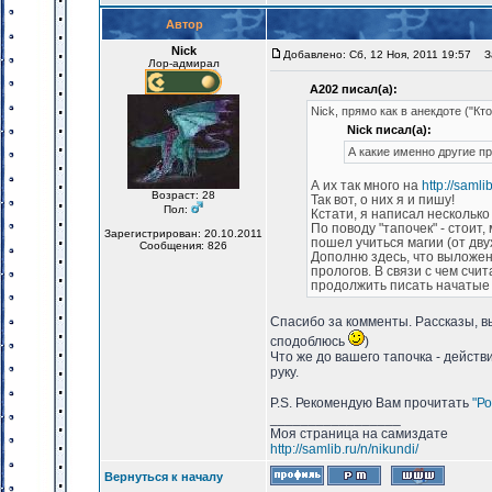
Автор
Nick
Добавлено: Сб, 12 Ноя, 2011 19:57
За
Лор-адмирал
А202 писал(а):
Nick, прямо как в анекдоте ("Кто 
Nick писал(а):
А какие именно другие п
А их так много на
http://samli
Возраст: 28
Так вот, о них я и пишу!
Пол:
Кстати, я написал несколько
По поводу "тапочек" - стоит
Зарегистрирован: 20.10.2011
пошел учиться магии (от дву
Сообщения: 826
Дополню здесь, что выложе
прологов. В связи с чем счи
продолжить писать начатые
Спасибо за комменты. Рассказы, 
сподоблюсь
)
Что же до вашего тапочка - действ
руку.
P.S. Рекомендую Вам прочитать
"Ро
_________________
Моя страница на самиздате
http://samlib.ru/n/nikundi/
Вернуться к началу