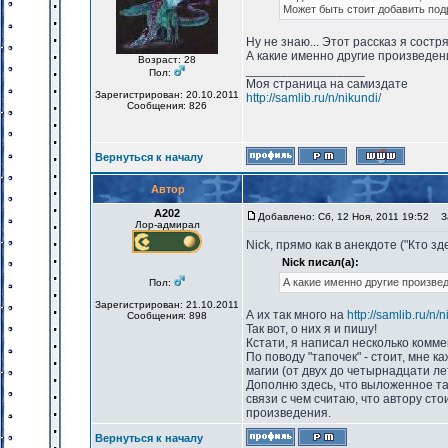
Может быть стоит добавить под
Ну не знаю... Этот рассказ я состр
А какие именно другие произведе
Возраст: 28
_________________
Пол:
Моя страница на самиздате
Зарегистрирован: 20.10.2011
http://samlib.ru/n/nikundi/
Сообщения: 826
Вернуться к началу
Автор
А202
Добавлено: Сб, 12 Ноя, 2011 19:52
За
Лор-адмирал
Nick, прямо как в анекдоте ("Кто здес
Nick писал(а):
А какие именно другие произве
Пол:
Зарегистрирован: 21.10.2011
А их так много на
http://samlib.ru/n/n
Сообщения: 898
Так вот, о них я и пишу!
Кстати, я написал несколько комме
По поводу "тапочек" - стоит, мне 
магии (от двух до четырнадцати лет
Дополню здесь, что выложенное т
связи с чем считаю, что автору ст
произведения.
Вернуться к началу