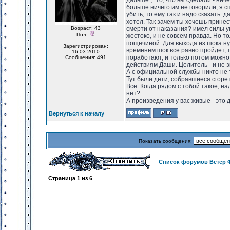
дальше", "то, что вы сделали - нич
больше ничего им не говорили, я с
убить, то ему так и надо сказать: 
хотел. Так зачем ты хочешь прине
Возраст: 43
смерти от наказания? имел силы у
Пол:
жестоко, и не совсем правда. Но т
пощечиной. Для выхода из шока нуж
Зарегистрирован:
временем шок все равно пройдет, т
16.03.2010
поработают, и только потом можно
Сообщения: 491
действиям Даши. Целитель - и не з
А с официальной службы никто не 
Тут были дети, собравшиеся сгорет
Все. Когда рядом с тобой такое, н
нет?
А произведения у вас живые - это д
Вернуться к началу
Показать сообщения:
Список форумов Ветер 
Страница
1
из
6