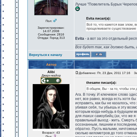
Лучше "Повелитель Бурых Черепов" 
Evita писал(а):
Пол:
Всё то, что кажется вам злом, 
Зарегистрирован:
прощелкиваете существование з
14.07.2008
Сообщения: 2816
Откуда: Город 313
Evita
- а вот за это отдельный респ
_________________
Все будет так, как должно быть, 
Вернуться к началу
Автор
Alibi
Добавлено: Пт, 23 Дек, 2011 17:16
Заг
Дварх-майор
thesame писал(а):
В общем, Вы - за то, чтобы эти
Ага. В точку. И ключевое слово зде
нет, все равно, всегда есть хотя 
исправить, как бы не казалось, что
убивая себя, ты убьешь и эту возм
которым когда-нибудь в будущем мо
для
таких
самоубийц (ах, что же я
правильный выход - жить. Смерть 
осознанным, лишним и последним, 
обратно. Пусть малыми, ничтожными
Возраст: 43
сколько километров до того отмахал
Пол: