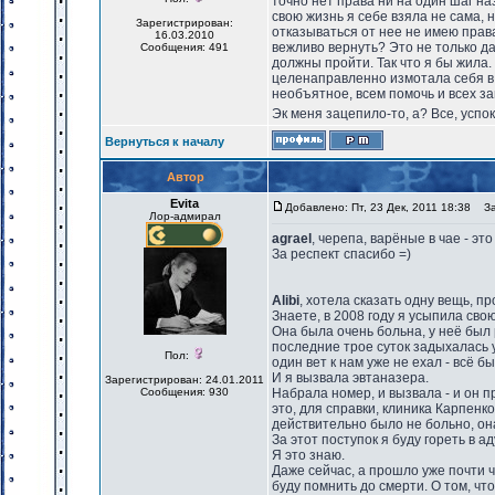
точно нет права ни на один шаг наз
свою жизнь я себе взяла не сама, ни
Зарегистрирован:
отказываться от нее не имею права
16.03.2010
вежливо вернуть? Это не только да
Сообщения: 491
должны пройти. Так что я бы жила. 
целенаправленно измотала себя в 
необъятное, всем помочь и всех за
Эк меня зацепило-то, а? Все, успо
Вернуться к началу
Автор
Evita
Добавлено: Пт, 23 Дек, 2011 18:38
Заг
Лор-адмирал
agrael
, черепа, варёные в чае - это
За респект спасибо =)
Alibi
, хотела сказать одну вещь, про
Знаете, в 2008 году я усыпила свою
Она была очень больна, у неё был 
последние трое суток задыхалась у
Пол:
один вет к нам уже не ехал - всё бы
И я вызвала эвтаназера.
Зарегистрирован: 24.01.2011
Сообщения: 930
Набрала номер, и вызвала - и он п
это, для справки, клиника Карпенко,
действительно было не больно, он
За этот поступок я буду гореть в ад
Я это знаю.
Даже сейчас, а прошло уже почти ч
буду помнить до смерти. О том, чт