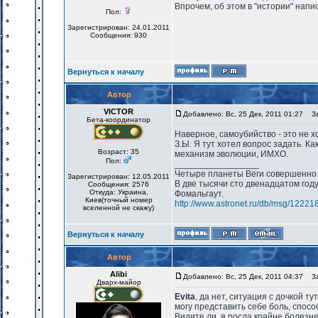
Впрочем, об этом в "истории" напи
Пол:
Зарегистрирован: 24.01.2011
Сообщения: 930
Вернуться к началу
Автор
VICTOR
Добавлено: Вс, 25 Дек, 2011 01:27
Заг
Бета-координатор
Наверное, самоубийство - это не 
З.Ы. Я тут хотел вопрос задать. К
Возраст: 35
механизм эволюции, ИМХО.
Пол:
_________________
Четыре планеты Веги совершенно 
Зарегистрирован: 12.05.2011
В две тысячи сто двенадцатом год
Сообщения: 2576
Откуда: Украина,
Фомальгаут.
Киев(точный номер
http://www.astronet.ru/db/msg/12221
вселенной не скажу)
Вернуться к началу
Автор
Alibi
Добавлено: Вс, 25 Дек, 2011 04:37
Заг
Дварх-майор
Evita
, да нет, ситуация с дочкой т
могу представить себе боль, спос
Видите ли, я росла крайне болезн