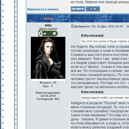
их тела. Умерли они гораздо раньш
Вернуться к началу
Автор
Alibi
Добавлено: Сб, 24 Дек, 2011 04:37
За
Дварх-майор
Evita писал(а):
За этот поступок я буду гореть 
Не будете. Вы
сейчас
себе устраив
потом, насколько я знаю и понима
Сравнить ваш поступок и поступок
оно умирает. Там и там - животно
и к людям существует большое разл
если он и "венец", только в том см
все же. По отношению к собаке, эв
это очень сложный вопрос). По отн
человек тратит баснословные день
Возраст: 43
это неправильно. Потому что это - 
Пол:
хватает денег на жизненно необх
Evita писал(а):
Зарегистрирован:
16.03.2010
представьте себе состояние че
Сообщения: 491
Найдите в разделе "Поэзия" мою те
меня странная ситуация. То, что я
стихами могу случайно "напророчит
такое стихотворение? Потому что 
дочь - тишина. И диван в спальне 
на этом обрывается, а когда
я
, сот
искать внизу ребенка (седьмой эта