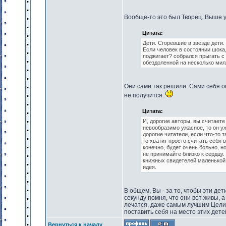
Вообще-то это был Творец. Выше у
Цитата:
Дети. Сгоревшие в звезде дети.
Если человек в состоянии шока,
поджигает? собрался прыгать с 
обездоленной на несколько ми
Они сами так решили. Сами себя ос
не получится.
Цитата:
И, дорогие авторы, вы считаете
невообразимо ужасное, то он у
дорогие читатели, если что-то 
то хватит просто считать себя 
конечно, будет очень больно, но
не принимайте близко к сердцу.
книжных свидетелей маленькой 
идея.
В общем, Вы - за то, чтобы эти де
секунду помня, что они вот живы, а
лечатся, даже самым лучшим Целит
поставить себя на место этих детей
Вернуться к началу