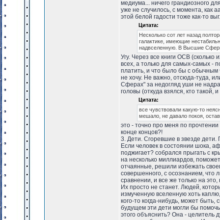
медиума... ничего грандиозного дл
уже не случилось, с момента, как 
этой белой гадости тоже как-то выг
Цитата:
Несколько сот лет назад полтор
галактике, имеющие нестабильн
надвселенную. В Высшие Сфер
Угу. Через все книги ОСВ (сколько 
всех, а только для самых-самых - 
платить, и что было бы с обычным ч
не хочу. Не важно, отсюда-туда, и
Сферах" за недогляд уши не надрал
головы (откуда взялся, кто такой, и
Цитата:
все чувствовали какую-то неяс
мешало, не давало покоя, ост
это - точно про меня по прочтении к
конце концов?!
3. Дети. Сгоревшие в звезде дети.
Если человек в состоянии шока, аф
поджигает? собрался прыгать с кр
на несколько миллиардов, поможет
отчаянные, решили избежать своег
совершенного, с осознанием, что л
сравнении, и все же только на это,
Их просто не станет. Людей, котор
измученную вселенную хоть каплю, 
кого-то когда-нибудь, может быть, с
будущем эти дети могли бы помочь,
этого объяснить? Она - целитель д