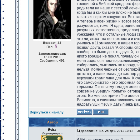
толщиной с Библией среднего форм
родители на наше с сестрой лечени
когда бы и как бы мне плохо не б
казаться верхом кощунства. Вот та
А теперь в моей жизни и вовсе вес
разумеется, тоже. Я одна, единств
разумных, естественно, пределах) 
убеждена, что и остальные люди св
что ли, лежат на поверхности и оче
Возраст: 43
училась в 11ом классе, в нашем го
Пол:
позвал друга, сказал "А спорим, сп
вообще-то было девять друзей, все
Зарегистрирован:
никто вообще не понял, почему он т
16.03.2010
меня задело, я помню разливающую
Сообщения: 491
собирались, мыкались по городу, з
нельзя, помню черные от беспокой
детства, и наши мамы до сих пор д
верхушки трамплина для лыж. К сча
что самоубийство - это огромная б
термины. Так почему тем детям из
совсем не убедили попытки отговор
этого. Во мне все кричит "не имеют
Возможно, я слишком вживаюсь в к
надрать уши Фэбу и дать пинка Даш
Вернуться к началу
Автор
Evita
Добавлено: Вс, 25 Дек, 2011 10:13
Заг
Лор-адмирал
Alibi
, ну почему же глупо?