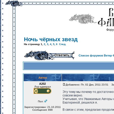
Фору
Ночь чёрных звезд
На страницу
1
,
2
,
3
,
4
,
5
,
6
След.
Список форумов Ветер 
Автор
А202
Добавлено: Пт, 02 Дек, 2011 23:51
Заг
Лор-адмирал
Эту тему мы почему-то достаточно 
совсем верно.
Учитывая, что Уважаемые Авторы н
Пол:
Екатериной, решился я.
Зарегистрирован: 21.10.2011
В связи с этим, предлагаю продолж
Сообщения: 898