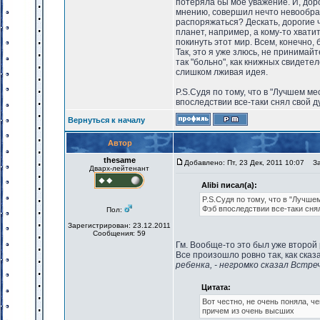
потеряла бы мое уважение. И, доро
мнению, совершил нечто невообраз
распоряжаться? Дескать, дорогие ч
планет, например, а кому-то хвати
покинуть этот мир. Всем, конечно, 
Так, это я уже злюсь, не принимайт
так "больно", как книжных свидете
слишком лживая идея.
P.S.Судя по тому, что в "Лучшем м
впоследствии все-таки снял свой д
Вернуться к началу
Автор
thesame
Добавлено: Пт, 23 Дек, 2011 10:07
Заг
Дварх-лейтенант
Alibi писал(а):
P.S.Судя по тому, что в "Лучше
Фэб впоследствии все-таки сня
Пол:
Зарегистрирован: 23.12.2011
Сообщения: 59
Гм. Вообще-то это был уже второй
Все произошло ровно так, как сказ
ребенка, - негромко сказал Встре
Цитата:
Вот честно, не очень поняла, ч
причем из очень высших