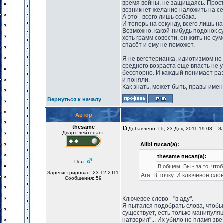
время войны, не защищаясь. Просто
возникнет желание наложить на себя
А это - всего лишь собака.
И теперь на секунду, всего лишь н
Возможно, какой-нибудь подонок су
хоть грамм совести, он жить не су
спасёт и ему не поможет.
Я не вегетерианка, идиотизмом не 
среднего возраста еще впасть не у
бесспорно. И каждый понимает разн
и поняли.
Как знать, может быть, правы имен
Вернуться к началу
Автор
thesame
Добавлено: Пт, 23 Дек, 2011 19:03
Заг
Дварх-лейтенант
Alibi писал(а):
thesame писал(а):
Пол:
В общем, Вы - за то, что
Зарегистрирован: 23.12.2011
Ага. В точку. И ключевое слов
Сообщения: 59
Ключевое слово - "в аду".
Я пытался подобрать слова, чтобы 
существует, есть только манипуляци
натворил"... Их убило не пламя зв