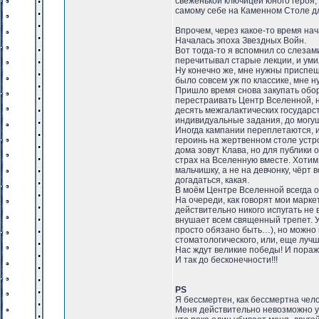
свеженькой ключицей юного героя, 
самому себе на Каменном Столе д
Впрочем, через какое-то время нач
Началась эпоха Звездных Войн.
Вот тогда-то я вспомнил со слеза
перечитывал старые лекции, и уми
Ну конечно же, мне нужны приспеш
было совсем уж по классике, мне 
Пришло время снова закупать обор
перестраивать Центр Вселенной, н
десять межгалактических государст
индивидуальные задания, до могу
Иногда кампании переплетаются, 
героинь на жертвенном столе устро
дома зовут Клава, но для публики 
страх на Вселенную вместе. Хотим 
мальчишку, а не на девчонку, чёрт
догадаться, какая.
В моём Центре Вселенной всегда 
На очереди, как говорят мои марк
действительно никого испугать не 
внушает всем священный трепет. У
просто обязано быть…), но можно 
стоматологического, или, еще луч
Нас ждут великие победы! И пораж
И так до бесконечности!!!
PS
Я бессмертен, как бессмертна чело
Меня действительно невозможно уби