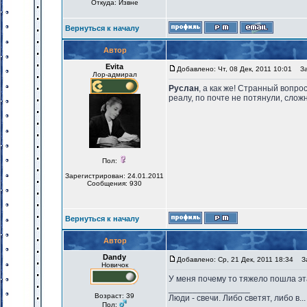
Откуда: Извне
Вернуться к началу
Автор
Evita
Добавлено: Чт, 08 Дек, 2011 10:01
Заг
Лор-адмирал
Руслан
, а как же! Странный вопро
реалу, по почте не потянули, слож
Пол:
Зарегистрирован: 24.01.2011
Сообщения: 930
Вернуться к началу
Автор
Dandy
Добавлено: Ср, 21 Дек, 2011 18:34
За
Новичок
У меня почему то тяжело пошла эта
_________________
Возраст: 39
Люди - свечи. Либо светят, либо в...
Пол: