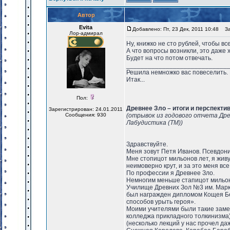
Автор
Evita
Добавлено: Пт, 23 Дек, 2011 10:48
Заг
Лор-адмирал
Ну, книжко не сто рублей, чтобы вс
А что вопросы возникли, это даже 
Будет на что потом отвечать.
____________________________
Решила немножко вас повеселить. 
Итак...
Пол:
Древнее Зло – итоги и перспекти
Зарегистрирован: 24.01.2011
Сообщения: 930
(отрывок из годового отчета Др
Лабудистика (ТМ))
Здравствуйте.
Меня зовут Петя Иванов. Псевдон
Мне стопицот мильонов лет, я жив
неимоверно крут, и за это меня все
По профессии я Древнее Зло.
Немногим меньше стапицот мильон
Училище Древних Зол №3 им. Марки
был награжден дипломом Кощея Бе
способов урыть героя».
Моими учителями были такие замеч
колледжа прикладного толкинизма)
(несколько лекций у нас прочел да