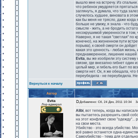
вышло мне на встречу. Из спальни. 
что ребенок умудряется прятаться
заглянуть, я думала, что туда зале
случилось худшее, виновата в этом 
как бы меня не трясло, даже когда
больше не увижу, я знала - что бу
смысле - жить, а не бродить остато
несокрушимой уверенности в том, ч
Наверно, я не такая "светлая" по к
конечно), на жизненном пути встр
порыва), к своей смерти он дойдет
какая это ценность - любая жизнь, 
преднамеренное, лишение нашей вс
Evita
, вы же изобрели эту систему
связке, где внезапно гибнет один и
целый мир, и гибель его бьет по в
смерти нет. Ох, я же обещала, что
переубедила - не переубедила. Не 
Вернуться к началу
Автор
Evita
Добавлено: Сб, 24 Дек, 2011 10:34
За
Лор-адмирал
Alibi
, вот теперь, когда вы написа
вы пытаетесь разрешить свой собс
на этот конфликт свою "одежду"...
на свои места.
Убийство - это всегда убийство. Мо
всё равно останется одна-единств
Самоубийство - тема для отдельног