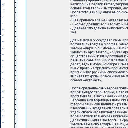
Снежная Королева, Карабас-Бараб
нехитрой на первой взгляд теорией
основе этой теории выстроена, на
После того, как обучение было око
что:
• Без древнего зла не бывает ни 
• Сколько древних зол, столько и 
• Древнее зло должно выполнять с
зол
Для начала я оборудовал себе При
получались всегда у Моргота Темн
законы жанра. Мой Чёрный Замок 
заплатить архитектору, но уже чер
существовании, к замку потянулис
развития событий. Либо я замачива
делах, ведь в моём Договоре с Дья
имею право на тридцать процентов
приканчивал разными способами эт
выпивая их кровь, и закусывая её 
особая жестокость.
После средневековых героев появи
прилегающую территорию, а так же
прокатывала, а вот накачанный му
Бассейна Для Бурлящей Лавы оказа
котором там и сям валялись ржавы
и надоевших вурдалаков ползали в
ждали своего часа патентованные м
полем летали всяческие биоинжен
Десантники были в восторге. Я жра
заглядываю в свой старый замок, к