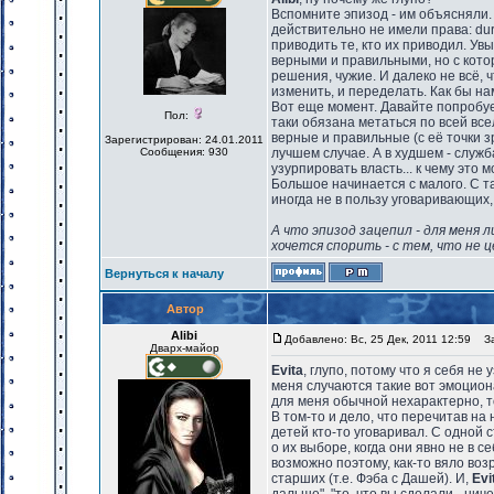
Вспомните эпизод - им объясняли.
действительно не имели права: dur
приводить те, кто их приводил. Ув
верными и правильными, но с кото
решения, чужие. И далеко не всё, 
изменить, и переделать. Как бы на
Вот еще момент. Давайте попробу
Пол:
таки обязана метаться по всей все
верные и правильные (с её точки з
Зарегистрирован: 24.01.2011
Сообщения: 930
лучшем случае. А в худшем - служ
узурпировать власть... к чему это 
Большое начинается с малого. С т
иногда не в пользу уговаривающих,
А что эпизод зацепил - для меня 
хочется спорить - с тем, что не 
Вернуться к началу
Автор
Alibi
Добавлено: Вс, 25 Дек, 2011 12:59
Заг
Дварх-майор
Evita
, глупо, потому что я себя не
меня случаются такие вот эмоциона
для меня обычной нехарактерно, то
В том-то и дело, что перечитав на
детей кто-то уговаривал. С одной с
о их выборе, когда они явно не в с
возможно поэтому, как-то вяло в
старших (т.е. Фэба с Дашей). И,
Evi