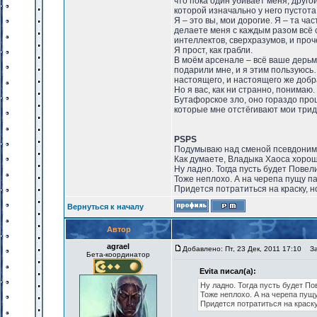
что пока один убивает меня, друго
которой изначально у него пустота
Я – это вы, мои дорогие. Я – та ча
делаете меня с каждым разом всё 
интеллектов, сверхразумов, и проч
Я прост, как грабли.
В моём арсенале – всё ваше дерьмо.
подарили мне, и я этим пользуюсь
настоящего, и настоящего же добр
Но я вас, как ни странно, понимаю.
Бутафорское зло, оно гораздо прощ
которые мне отстёгивают мои трид
PSPS
Подумываю над сменой псевдоним
Как думаете, Владыка Хаоса хорош
Ну ладно. Тогда пусть будет Пове
Тоже неплохо. А на черепа пущу па
Придется потратиться на краску, но
Вернуться к началу
Автор
agrael
Добавлено: Пт, 23 Дек, 2011 17:10
Заг
Бета-координатор
Evita писал(а):
Ну ладно. Тогда пусть будет П
Тоже неплохо. А на черепа пущу
Придется потратиться на краску,