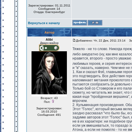
Зарегистрирован: 01.11.2011
Сообщения: 14
Откуда: Екатеринбург
Вернуться к началу
Автор
Alibi
Добавлено: Чт, 22 Дек, 2011 23:14
Заг
Дварх-майор
Тяжело - не то слово. Никогда пре
либо аккуратно (ну, как мне казало
нравится, второго - просто уважаю
любимых героев, и серия интересна
и "в" сказать, наверно. Чем мне не
1. Как и сказал Фэб, главными геро
это подтвердить. Все действия гер
напоминает метания проколотого во
пытаются сообразить (и довольно 
Только бой со Стовером и его палач
сюжету, но читатель же знает, что
какая еще "пройденная вершина", 
Возраст: 43
впрочем.
Пол:
2. Кульминация произведения. Обще
Зарегистрирован:
Этот "Голос", который весьма веле
16.03.2010
заодно рассказал "что было бы, есл
Сообщения: 491
задумке авторов этот "Голос" был,
не в их характере: ни подобное гр
если уж вмешиваться, то гораздо з
Атона, а если не помогло - то не 