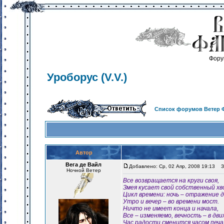
Фору
Уроборус (V.V.)
Список форумов Ветер 
Автор
Вега де Вайл
Добавлено: Ср, 02 Апр, 2008 19:13
За
Ночной Ветер
Все возвращается на круги своя,
Змея кусает свой собственный хв
Цикл времени: ночь – отражение д
Утро и вечер – во времени мост.
Ничто не имеет конца и начала,
Все – изменяемо, вечность – в дви
Час радости сменится часом печа