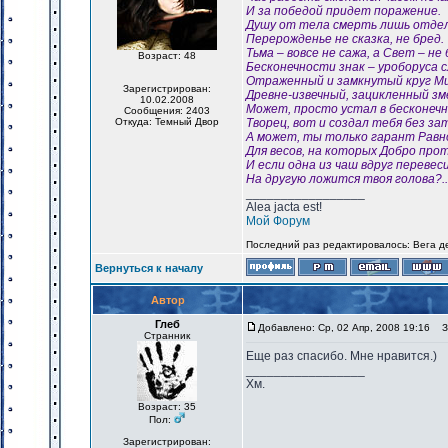
И за победой придет поражение.
Душу от тела смерть лишь отде
Перерожденье не сказка, не бред.
Тьма – вовсе не сажа, а Свет – не
Возраст: 48
Бесконечности знак – уроборуса с
Отраженный и замкнутый круг Ми
Зарегистрирован:
Древне-извечный, зацикленный зм
10.02.2008
Может, просто устал в бесконеч
Сообщения: 2403
Откуда: Темный Двор
Творец, вот и создал тебя без за
А может, ты только гарант Равн
Для весов, на которых Добро прот
И если одна из чаш вдруг перевес
На другую ложится твоя голова?..
_________________
Alea jacta est!
Мой Форум
Последний раз редактировалось: Вега де
Вернуться к началу
Автор
Глеб
Добавлено: Ср, 02 Апр, 2008 19:16
За
Странник
Еще раз спасибо. Мне нравится.)
_________________
Хм.
Возраст: 35
Пол:
Зарегистрирован: