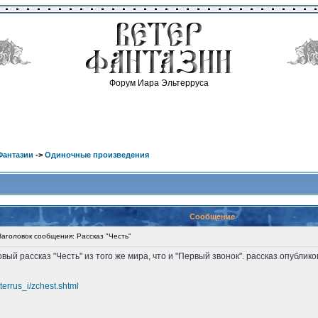
Форум Иара Эльтерруса
Фантазии
->
Одиночные произведения
Сообщение
головок сообщения: Рассказ "Честь"
вый рассказ "Честь" из того же мира, что и "Первый звонок". рассказ опубл
xterrus_i/zchest.shtml