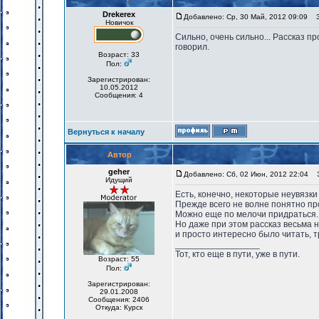
Drekerex
Добавлено: Ср, 30 Май, 2012 09:09
За
Новичок
Сильно, очень сильно... Рассказ пр
говорил.
Возраст: 33
Пол:
Зарегистрирован:
10.05.2012
Сообщения: 4
Вернуться к началу
Автор
geher
Добавлено: Сб, 02 Июн, 2012 22:04
За
Идущий
Есть, конечно, некоторые неувязки
Прежде всего не волне понятно пр
Можно еще по мелочи придраться.
Но даже при этом рассказ весьма 
и просто интересно было читать, т
_________________
Тот, кто еще в пути, уже в пути.
Возраст: 55
Пол:
Зарегистрирован:
29.01.2008
Сообщения: 2406
Откуда: Курск