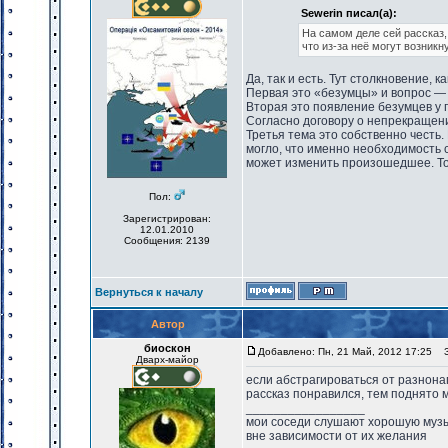
Sewerin писал(а):
На самом деле сей рассказ,
что из-за неё могут возникн
Да, так и есть. Тут столкновение,
Первая это «безумцы» и вопрос — 
Вторая это появление безумцев у 
Согласно договору о непрекращени
Третья тема это собственно честь
могло, что именно необходимость 
может изменить произошедшее. То-
Пол:
Зарегистрирован:
12.01.2010
Сообщения: 2139
Вернуться к началу
Автор
биоскон
Добавлено: Пн, 21 Май, 2012 17:25
За
Дварх-майор
если абстрагироваться от разнон
рассказ понравился, тем поднято м
_________________
мои соседи слушают хорошую музык
вне зависимости от их желания