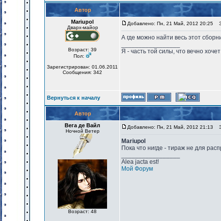
Автор
Mariupol
Добавлено: Пн, 21 Май, 2012 20:25
За
Дварх-майор
А где можно найти весь этот сбор
_________________
Возраст: 39
Я - часть той силы, что вечно хочет
Пол:
Зарегистрирован: 01.06.2011
Сообщения: 342
Вернуться к началу
Автор
Вега де Вайл
Добавлено: Пн, 21 Май, 2012 21:13
За
Ночной Ветер
Mariupol
Пока что нигде - тираж не для рас
_________________
Alea jacta est!
Мой Форум
Возраст: 48