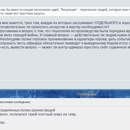
 как бы квинтэссенция нескольких идей. "Безумцев" - творческих людей, которые чем
уть такие вот грустные казусы.
 как мне кажется, трех тем, каждая из которых заслуживает ОТДЕЛЬНОГО и хор
позволительно ли приносить исскуство в жертву необходимости?
противника и вопрос о том, что технология их производства была передана 
и вяло текущей войны. И главный вопрос — действительно ли людям нужен вра
. Необходимо более глубокое проникновение в характеры героев; цепь событи
сохранить честь офицера обязательно приведет к выведенному Иаром итогу. 
есть, вывести вопрос — может ли контр-адмирал простить себе содеянное в
Сообщение
головок сообщения:
аправленных более ранних вещей
ного, получился такой плотный эскиз на тему...
у...