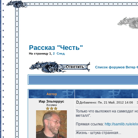
Рассказ "Честь"
На страницу
1
,
2
След.
Список форумов Ветер 
Автор
Иар Эльтеррус
Добавлено: Пн, 21 Май, 2012 14:06
За
Хозяин
Только что выложил на самиздат но
металл".
Прямая ссылка:
http://samlib.ru/e/el
_________________
Жизнь - штука странная...