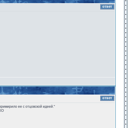
примирило ее с отцовской идеей."
МХО