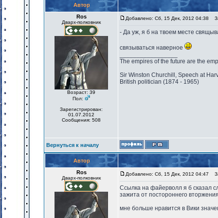
Автор
Ros
Добавлено: Сб, 15 Дек, 2012 04:38
За
Дварх-полковник
- Да уж, я б на твоем месте свящыв
связываться наверное
_________________
The empires of the future are the emp
Sir Winston Churchill, Speech at Har
British politician (1874 - 1965)
Возраст: 39
Пол:
Зарегистрирован:
01.07.2012
Сообщения: 508
Вернуться к началу
Автор
Ros
Добавлено: Сб, 15 Дек, 2012 04:47
За
Дварх-полковник
Ссылка на файерволл я б сказал с
зажита от постороннего вторжения
мне больше нравится в Вики значе