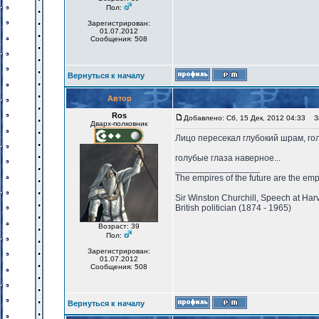
Пол:
Зарегистрирован:
01.07.2012
Сообщения: 508
Вернуться к началу
Автор
Ros
Добавлено: Сб, 15 Дек, 2012 04:33
За
Дварх-полковник
Лицо пересекал глубокий шрам, го
голубые глаза наверное...
_________________
The empires of the future are the emp
Sir Winston Churchill, Speech at Har
British politician (1874 - 1965)
Возраст: 39
Пол:
Зарегистрирован:
01.07.2012
Сообщения: 508
Вернуться к началу