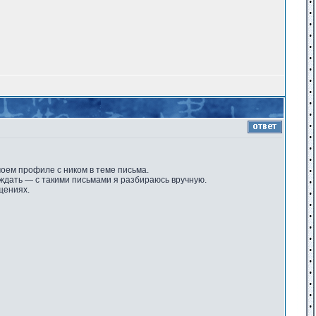
моем профиле с ником в теме письма.
ождать — с такими письмами я разбираюсь вручную.
щениях.