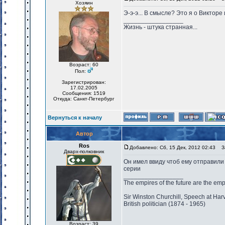
Хозяин
Э-э-э... В смысле? Это я о Викторе
_________________
Жизнь - штука странная...
Возраст: 60
Пол:
Зарегистрирован:
17.02.2005
Сообщения: 1519
Откуда: Санкт-Петербург
Вернуться к началу
Автор
Ros
Добавлено: Сб, 15 Дек, 2012 02:43
За
Дварх-полковник
Он имел ввиду чтоб ему отправили 
серии
_________________
The empires of the future are the emp
Sir Winston Churchill, Speech at Har
British politician (1874 - 1965)
Возраст: 39