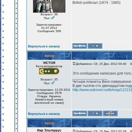
British politician (1874 - 1965)
Возраст: 39
Пол:
Зарегистрирован:
01.07.2012
Сообщения: 508
Вернуться к началу
Автор
VICTOR
Добавлено: Сб, 15 Дек, 2012 00:40
За
Бета-координатор
Это сообщение написано для того,
_________________
Возраст: 35
Четыре планеты Веги совершенно 
Пол:
В две тысячи сто двенадцатом год
http://www.astronet.ru/db/msg/12221
Зарегистрирован: 12.05.2011
Сообщения: 2576
Откуда: Украина,
Киев(точный номер
вселенной не скажу)
Вернуться к началу
Автор
Иар Эльтеррус
Добавлено: Сб, 15 Дек, 2012 02:28
За