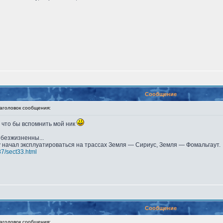
Сообщение
головок сообщения:
 что бы вспомнить мой ник
безжизненны...
у начал эксплуатироваться на трассах Земля — Сириус, Земля — Фомальгаут.
87/sect33.html
Сообщение
головок сообщения: