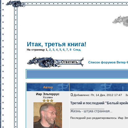
Итак, третья книга!
На страницу
1
,
2
,
3
,
4
,
5
,
6
,
7
,
8
След.
Список форумов Ветер 
Автор
Иар Эльтеррус
Добавлено: Пт, 14 Дек, 2012 17:47
Заг
Хозяин
Третий и последний "Белый крейс
_________________
Жизнь - штука странная...
Последний раз редактировалось: Иар Эльт