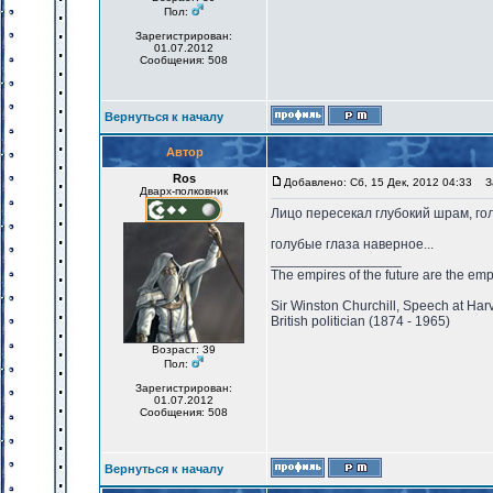
Пол:
Зарегистрирован:
01.07.2012
Сообщения: 508
Вернуться к началу
Автор
Ros
Добавлено: Сб, 15 Дек, 2012 04:33
За
Дварх-полковник
Лицо пересекал глубокий шрам, го
голубые глаза наверное...
_________________
The empires of the future are the emp
Sir Winston Churchill, Speech at Har
British politician (1874 - 1965)
Возраст: 39
Пол:
Зарегистрирован:
01.07.2012
Сообщения: 508
Вернуться к началу