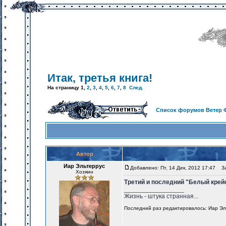
Итак, третья книга!
На страницу
1
,
2
,
3
,
4
,
5
,
6
,
7
,
8
След.
Список форумов Ветер 
Автор
Иар Эльтеррус
Добавлено: Пт, 14 Дек, 2012 17:47
Заг
Хозяин
Третий и последний "Белый крейс
_________________
Жизнь - штука странная...
Последний раз редактировалось: Иар Эльт