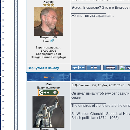
Хозяин
Э-э-э... В смысле? Это я о Викторе
_________________
Жизнь - штука странная...
Возраст: 60
Пол:
Зарегистрирован:
17.02.2005
Сообщения: 1518
Откуда: Санкт-Петербург
Вернуться к началу
Автор
Ros
Добавлено: Сб, 15 Дек, 2012 02:43
За
Дварх-полковник
Он имел ввиду чтоб ему отправили 
серии
_________________
The empires of the future are the emp
Sir Winston Churchill, Speech at Har
British politician (1874 - 1965)
Возраст: 39