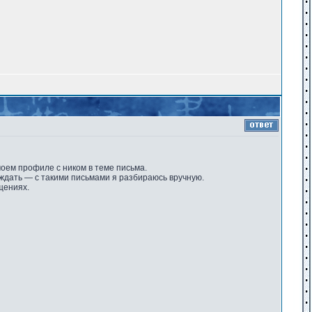
моем профиле с ником в теме письма.
ождать — с такими письмами я разбираюсь вручную.
щениях.