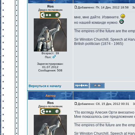
Ros
Добавлено: Пт, 14 Дек, 2012 18:58
Заг
Дварх-полковник
мне, мне дайте. Извините.
но нашей команде нужно.
_________________
The empires of the future are the emp
Sir Winston Churchill, Speech at Har
British politician (1874 - 1965)
Возраст: 39
Пол:
Зарегистрирован:
01.07.2012
Сообщения: 508
Вернуться к началу
Автор
Ros
Добавлено: Сб, 15 Дек, 2012 00:31
За
Дварх-полковник
"По взгляду Алесия Орти внезапно 
Мне показалось сие предложение н
_________________
The empires of the future are the emp
Sir Winston Churchill, Speech at Har