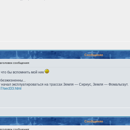
Сообщение
головок сообщения:
 что бы вспомнить мой ник
безжизненны...
у начал эксплуатироваться на трассах Земля — Сириус, Земля — Фомальгаут.
87/sect33.html
Сообщение
головок сообщения: