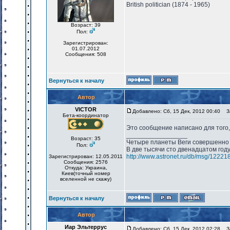
British politician (1874 - 1965)
Возраст: 39
Пол:
Зарегистрирован:
01.07.2012
Сообщения: 508
Вернуться к началу
Автор
VICTOR
Добавлено: Сб, 15 Дек, 2012 00:40
За
Бета-координатор
Это сообщение написано для того,
_________________
Возраст: 35
Четыре планеты Веги совершенно 
Пол:
В две тысячи сто двенадцатом год
http://www.astronet.ru/db/msg/12221
Зарегистрирован: 12.05.2011
Сообщения: 2576
Откуда: Украина,
Киев(точный номер
вселенной не скажу)
Вернуться к началу
Автор
Иар Эльтеррус
Добавлено: Сб, 15 Дек, 2012 02:28
За