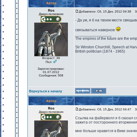
Автор
Ros
Добавлено: Сб, 15 Дек, 2012 04:38
За
Дварх-полковник
- Да уж, я б на твоем месте свящыв
связываться наверное
_________________
The empires of the future are the emp
Sir Winston Churchill, Speech at Har
British politician (1874 - 1965)
Возраст: 39
Пол:
Зарегистрирован:
01.07.2012
Сообщения: 508
Вернуться к началу
Автор
Ros
Добавлено: Сб, 15 Дек, 2012 04:47
За
Дварх-полковник
Ссылка на файерволл я б сказал с
зажита от постороннего вторжения
мне больше нравится в Вики значе