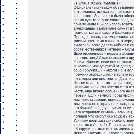
из штаба. Крысы тыловые!
Официальным языком объединенно
интерлингва, искусственный язык, с
испанского. Знание его было обяз
время чуть голову не сломал, одна
почему нельзя было использовать 
американцы и англичане служат в 
грамота, как для самого Джексона и
Проводив взглядом американца, лей
миссия настолько важна, что перед
выделили всего десять бойцов и се
соотечественников четверо – больш
Двое европейцев – немец и францу
на подготовку! Люди незнакомы друг
Каким образом, если они не знают,
Мысленно махнув рукой от досады, 
собой оружия... Никакого! Почему
прежних экспедициях не только ко
плазмеры или пистолеты. Да и чис
Нет ни планетологов, ни физиков, н
На память пришла беседа с его вел
чести, еще ничего особенного не с
первый. Если немного поразмыслит
комплекс строений, принадлежавши
комплекса не отправлен исследоват
его ближайший друг служил на «Ал
него отправили обычный эсминец, 
полная! Что смогут обнаружить ар
Усилием воли заставив себя отвле
известно о Лонхайт. Первые артеф
обнаружили около ста пятидесяти 
Лебедя. Находки ошеломили ученых