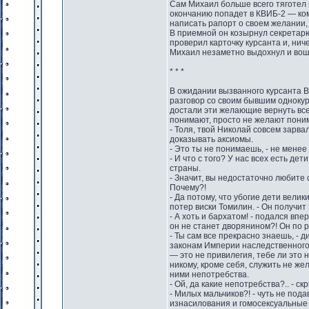
Сам Михаил больше всего тяготел 
окончанию попадет в КВИБ-2 — ком
написать рапорт о своем желании,
В приемной он козырнул секретарю
проверил карточку курсанта и, нич
Михаил незаметно выдохнул и вош
* * *
В ожидании вызванного курсанта В
разговор со своим бывшим однокур
достали эти желающие вернуть все
понимают, просто не желают пони
- Толя, твой Николай совсем зарва
доказывать аксиомы.
- Это ты не понимаешь, - не менее
- И что с того? У нас всех есть д
страны.
- Значит, вы недостаточно любите 
Почему?!
- Да потому, что убогие дети вели
потер виски Томилин. - Он получит
- А хоть и бархатом! - подался вп
он не станет дворянином?! Он по 
- Ты сам все прекрасно знаешь, - д
законам Империи наследственного 
— это не привилегия, тебе ли это 
никому, кроме себя, служить не же
ними непотребства.
- Ой, да какие непотребства?.. - 
- Милых мальчиков?! - чуть не под
изнасилования и гомосексуальные