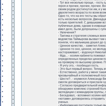
- Тут все несколько проще, - гость
героя и прочее, прочее, прочее. В
своим родом достигнутое им, и у м
двухлетнего возраста по всем воз
Одно то, что на его тесты мы обра
есть несколько вопросов. Двенадца
только приятелей. С девушками вс
публичные дома, однако в извраще
имел дело, были допрошены с суп
- Увлечения?
- Тактика и стратегия сложных вое
ведомства Таймырова вызвал там а
поняли, что мальчишка дошел до су
- Ценное качество, - заметил Алек
- Ценное-то оно, ценное, но молод
настораживает, - вздохнул Николай
- Мда... - хозяин кабинета пожева
определенных пределах цинизм пол
на проверку по высшему уровню. Пр
- Я учту это, - пообещал гость.
- Это был первый вопрос. Теперь 
- Естественно, работа у меня така
чрезвычайный и полномочный посол
- Шести?.. - изумился Александр В
смогли договориться и прислали о
- Согласно предварительной инфор
обнаружен комплекс строений Колх
экспедиции с командиром группы,
- Беседовал, - вспомнил хозяин ка
«котами» договорились отправить 
ученых.
- Информация поступила только вче