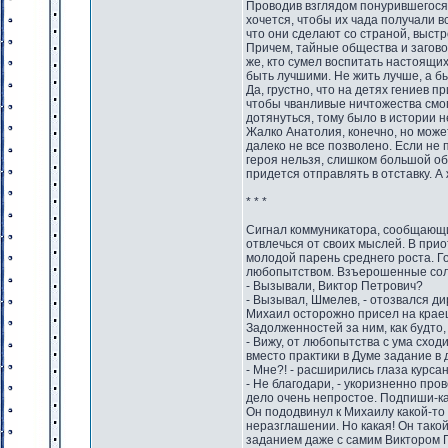
Проводив взглядом понурившегося 
хочется, чтобы их чада получали 
что они сделают со страной, выст
Причем, тайные общества и загово
же, кто сумел воспитать настоящи
быть лучшими. Не жить лучше, а бы
Да, грустно, что на детях гениев п
чтобы чванливые ничтожества смог
дотянуться, тому было в истории 
Жалко Анатолия, конечно, но может
далеко не все позволено. Если не
героя нельзя, слишком большой об
придется отправлять в отставку. А
* * *
Сигнал коммуникатора, сообщающи
отвлечься от своих мыслей. В пр
молодой парень среднего роста. 
любопытством. Взъерошенные сол
- Вызывали, Виктор Петрович?
- Вызывал, Шмелев, - отозвался дир
Михаил осторожно присел на краеш
Задолженностей за ним, как будто,
- Вижу, от любопытства с ума сход
вместо практики в Думе задание в 
- Мне?! - расширились глаза курсанта
- Не благодари, - укоризненно про
дело очень непростое. Подпиши-ка
Он пододвинул к Михаилу какой-то 
неразглашении. Но какая! Он тако
заданием даже с самим Виктором П