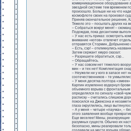
коммуникационное оборудование ар
звездной системе тем временем пой
произошло. Больше ни на что надея
космофлоте своих на произвол суд
Приняв окончательное решение, Ка
Тяжело это – посылать других на ве
– Собраться вокруг меня! – скоман
Подождав, пока десантники выполн
– У нас есть приказ: осмотреть ко
внимание «котов» отвлечет отдель
отправятся Стормин, Добрыненко 
– Есть, сэр! – откликнулись назван
Затем сержант хмуро сказал:
– Разрешите обратиться, сэр...
– Обращайтесь.
– У нас совсем нет тяжелого воору
мин – и тех нет! Комплектация сн
– Неужели ни у кого в запасе нет 
соотечественников – те ухмылялись
– У меня десятка полтора «змеек»
Карпин изумленно вздернул брови 
объемного взрыва с фронтальным 
определялся по сигналу «свой-чуж
расписку – считались слишком дор
покосился на Джексона и незаметн
глаза округлились, лицо вытянулось
– А у меня – четыре «паучка», – 
этого заявления вообще превратив
Еще веселее! Мины, реагирующие 
разумных существ. Обычно их наст
безопасно, мины реагировали толь
создавали на месте взрыва облак