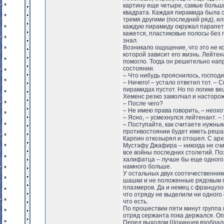
картину еще четыре, самые больш
квадрата. Каждая пирамида была 
тремя другими (последний ряд), ил
каждую пирамиду окружал парапет
кажется, пластиковые полосы без п
знал.
Возникало ощущение, что это не ко
которой зависит его жизнь. Лейтен
помогло. Тогда он решительно напр
состоянии.
– Что нибудь прояснилось, господ
– Ничего! – устало ответил тот. –
пирамидах пустот. Но по логике ве
Хеменс резко замолчал и насторож
– После чего?
– Не имею права говорить, – неохо
– Ясно, – усмехнулся лейтенант. –
– Поступайте, как считаете нужным
противостоянии будет иметь реша
Карпин откозырял и отошел. С арх
Мустафу Джафира – никогда не сч
все войны последних столетий. По
халифатца – лучше бы еще одного 
намного больше.
У остальных двух соотечественни
шашки и не положенные рядовым 
плазмеров. Да и немец с французо
что отряду не выделили ни одного 
что есть.
По прошествии пяти минут группа 
отряд сержанта пока держался. Опы
Перед выходом Шохинцев взобралс