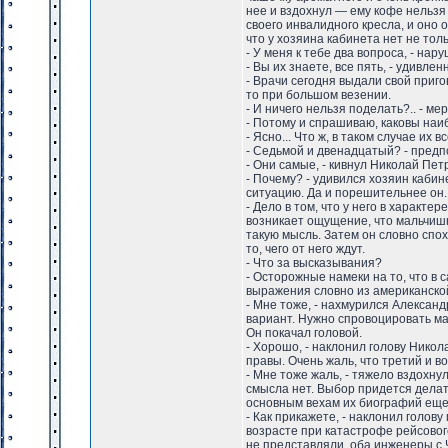
нее и вздохнул — ему кофе нельзя
своего инвалидного кресла, и оно
что у хозяина кабинета нет не толь
- У меня к тебе два вопроса, - на
- Вы их знаете, все пять, - удивле
- Врачи сегодня выдали свой пригов
то при большом везении.
- И ничего нельзя поделать?.. - ме
- Потому и спрашиваю, каковы на
- Ясно... Что ж, в таком случае их
- Седьмой и двенадцатый? - пред
- Они самые, - кивнул Николай Пет
- Почему? - удивился хозяин каби
ситуацию. Да и порешительнее он.
- Дело в том, что у него в характе
возникает ощущение, что мальчишк
такую мысль. Затем он словно спо
то, чего от него ждут.
- Что за высказывания?
- Осторожные намеки на то, что в 
выражения словно из американской
- Мне тоже, - нахмурился Александ
вариант. Нужно спровоцировать мал
Он покачал головой.
- Хорошо, - наклонил голову Никола
правы. Очень жаль, что третий и 
- Мне тоже жаль, - тяжело вздохну
смысла нет. Выбор придется делать
основным вехам их биографий еще
- Как прикажете, - наклонил голову
возрасте при катастрофе рейсовог
не представляли, оба инженеры с 