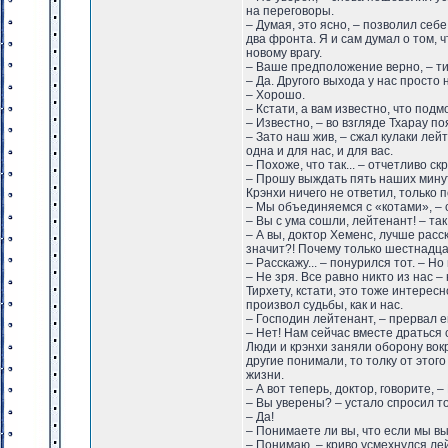
на переговоры.
– Думая, это ясно, – позволил себ
два фронта. Я и сам думал о том, 
новому врагу.
– Ваше предположение верно, – ти
– Да. Другого выхода у нас просто 
– Хорошо.
– Кстати, а вам известно, что подм
– Известно, – во взгляде Тхарау по
– Зато наш жив, – сжал кулаки лейт
одна и для нас, и для вас.
– Похоже, что так... – отчетливо с
– Прошу выждать пять наших минут 
Крэнхи ничего не ответил, только 
– Мы объединяемся с «котами», – 
– Вы с ума сошли, лейтенант! – та
– А вы, доктор Хеменс, лучше расск
значит?! Почему только шестнадца
– Расскажу... – понурился тот. – Н
– Не зря. Все равно никто из нас –
Тирхету, кстати, это тоже интересн
произвол судьбы, как и нас.
– Господин лейтенант, – прервал 
– Нет! Нам сейчас вместе драться 
Люди и крэнхи заняли оборону вок
другие понимали, то толку от этог
жизни.
– А вот теперь, доктор, говорите,
– Вы уверены? – устало спросил то
– Да!
– Понимаете ли вы, что если мы вы
– Понимаю, – криво усмехнулся ле