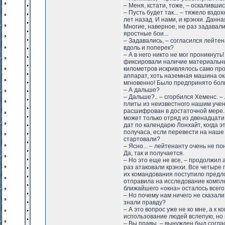
– Меня, кстати, тоже, – оскалившис
– Пусть будет так... – тяжело вздо
лет назад. И нами, и крэнхи. Данна
Многие, наверное, не раз задавал
яростные бои...
– Задавались, – согласился лейтен
вдоль и поперек?
– А в него никто не мог проникнуть
фиксировали наличие материальных
километров искривлялось само про
аппарат, хоть наземная машина о
мгновенно! Было предпринято боль
– А дальше?
– Дальше?.. – сгорбился Хеменс. –
плиты из неизвестного нашим учен
расшифрован в достаточной мере. 
может только отряд из двенадцати
дат по календарю Лонхайт, когда 
получаса, если перевести на наше 
стартовали?
– Ясно... – лейтенанту очень не 
Да, так и получается.
– Но это еще не все, – продолжил 
раз атаковали крэнхи. Все четыре 
их командования поступило предл
отправила на исследование компле
ближайшего «окна» осталось всего 
– Но почему нам ничего не сказали
знали правду?
– А это вопрос уже не ко мне, а к
использование людей вслепую, но п
– Вы правы, – вынужден был соглас