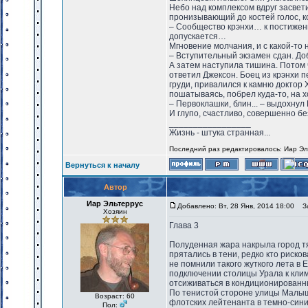
Небо над комплексом вдруг засвети
пронизывающий до костей голос, 
– Сообщество крэнхи… к постиже
допускается…
Мгновение молчания, и с какой-т
– Вступительный экзамен сдан. До
А затем наступила тишина. Потом ч
ответил Джексон. Боец из крэнхи 
груди, привалился к камню доктор 
пошатываясь, побрел куда-то, на х
– Первоклашки, блин... – выдохнул
И глупо, счастливо, совершенно б
_________________
Жизнь - штука странная...
Последний раз редактировалось: Иар Эльт
Вернуться к началу
Автор
Иар Эльтеррус
Добавлено: Вт, 28 Янв, 2014 18:00
Заг
Хозяин
Глава 3
Полуденная жара накрыла город т
прятались в тени, редко кто риско
не помнили такого жуткого лета в 
подключении столицы Урала к клим
отсиживаться в кондиционированн
По тенистой стороне улицы Малыш
Возраст: 60
флотских лейтенанта в темно-сини
Пол: