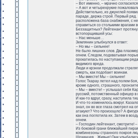
– Вот именно, – мрачно согласился
– А вот и четырехрукие пожаловали
Действительно, из джунглей появи
параде, держа строй. Первый ряд. 
расположена база снабжения, с 
справиться со столькими врагами 
Беззащитных? Лейтенант протянул р
встопорщившей усы:
– Нас меньше…
Землянин улыбнулся в ответ:
– Но мы – сильнее!
Не было лишних слов. Два плазмер
огнем. Следом, подхватывая поры
прокатилась по наступающим рядам
видимого вреда.
Люди и крэнхи продолжали стрелять
смерть, как подобает воинам.
– Мы вместе! Мы – сильнее!
Голос Тхарау летел над полем боя,
кроме одного, страшного, пронзи
– Мы – вместе! – услышал себя Ка
русский, потомственный офицер в 
И как-то вдруг, сразу, наступила 
И что-то изменилось вокруг. Каза
знал, он во все глаза смотрел на 
атакуют? Что произошло? А фигуры
как она поглотила их. Затем в во
огнем.
– Господин лейтенант, смотрите! –
Из боковой грани ближайшей пира
комбинезоны странного покроя люд
Шохинцев... Живые! Они улыбались,