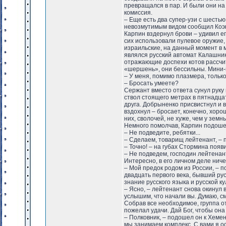
превращался в пар. И были они на 
комиссия.
– Еще есть два супер-узи с шесть
невозмутимым видом сообщил Коэ
Карпин вздернул брови – удивил ег
сих использовали пулевое оружие,
израильские, на данный момент в 
являлся русский автомат Калашник
отражающие доспехи котов рассчит
«шершень», они бессильны. Мини-
– У меня, помимо плазмера, тольк
– Бросать умеете?
Сержант вместо ответа сунул руку
ствол стоящего метрах в пятнадца
друга. Добрыненко присвистнул и
вздохнул – бросает, конечно, хоро
них, сволочей, не хуже, чем у земн
Немного помолчав, Карпин подошел
– Не подведите, ребятки...
– Сделаем, товарищ лейтенант, – 
– Точно! – на губах Стормина появ
– Не подведем, господин лейтенант
Интересно, в его личном деле ничег
– Мой предок родом из России, – 
двадцать первого века, бывший рус
знание русского языка и русской к
– Ясно, – лейтенант снова окинул 
услышим, что начали вы. Думаю, с
Собрав все необходимое, группа о
пожелал удачи. Дай Бог, чтобы она
– Полковник, – подошел он к Хеменс
мы занимаем комплекс. С вами я ос