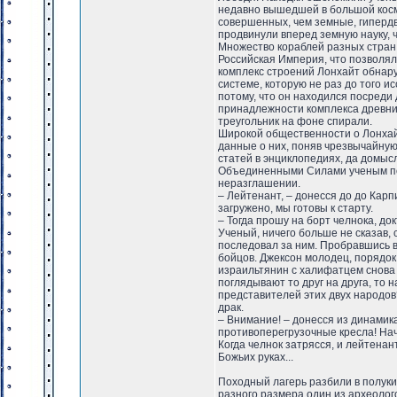
недавно вышедшей в большой косм
совершенных, чем земные, гипердв
продвинули вперед земную науку, 
Множество кораблей разных стран
Российская Империя, что позволял
комплекс строений Лонхайт обнар
системе, которую не раз до того и
потому, что он находился посреди
принадлежности комплекса древни
треугольник на фоне спирали.
Широкой общественности о Лонхай
данные о них, поняв чрезвычайную
статей в энциклопедиях, да домыс
Объединенными Силами ученым поз
неразглашении.
– Лейтенант, – донесся до до Кар
загружено, мы готовы к старту.
– Тогда прошу на борт челнока, док
Ученый, ничего больше не сказав, 
последовал за ним. Пробравшись в 
бойцов. Джексон молодец, порядок 
израильтянин с халифатцем снова 
поглядывают то друг на друга, то 
представителей этих двух народов
драк.
– Внимание! – донесся из динамика
противоперегрузочные кресла! Начи
Когда челнок затрясся, и лейтенан
Божьих руках...
Походный лагерь разбили в полуки
разного размера один из археолог