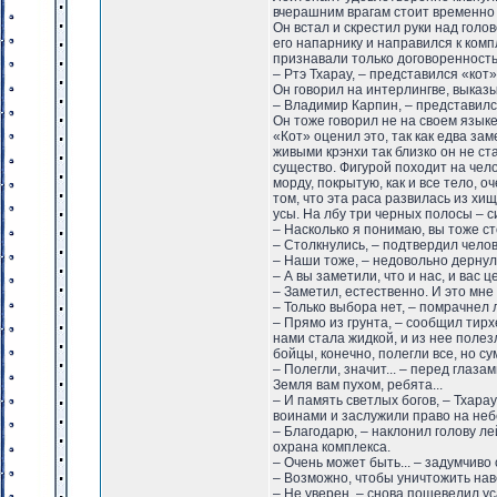
вчерашним врагам стоит временно 
Он встал и скрестил руки над голо
его напарнику и направился к комп
признавали только договоренность
– Ртэ Тхарау, – представился «кот
Он говорил на интерлингве, выказ
– Владимир Карпин, – представилс
Он тоже говорил не на своем языке
«Кот» оценил это, так как едва зам
живыми крэнхи так близко он не ст
существо. Фигурой походит на чел
морду, покрытую, как и все тело, 
том, что эта раса развилась из х
усы. На лбу три черных полосы – с
– Насколько я понимаю, вы тоже ст
– Столкнулись, – подтвердил чело
– Наши тоже, – недовольно дернул
– А вы заметили, что и нас, и вас
– Заметил, естественно. И это мне
– Только выбора нет, – помрачнел л
– Прямо из грунта, – сообщил тирх
нами стала жидкой, и из нее полез
бойцы, конечно, полегли все, но с
– Полегли, значит... – перед глаз
Земля вам пухом, ребята...
– И память светлых богов, – Тхара
воинами и заслужили право на неб
– Благодарю, – наклонил голову ле
охрана комплекса.
– Очень может быть... – задумчиво
– Возможно, чтобы уничтожить нав
– Не уверен, – снова пошевелил ус