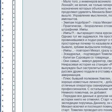
- Мало того, у инженеров возникло
Лонхайт, не копия, не только гипе
назначение которых объяснить не с
продолжил удивлять Михаила Викто
вышло. Управление мысленное, по
имплантов.
- Экипаж подобран? - глаза Михаи
- Практически, - безразлично отоз
штрафники. Импы.
- Импы?!. - вытаращил глаза курсант
Однако тут же задумался. Не прост
провинившимся и подал рапорт о 
просторечье почему-то называли и
бывало, зубами выгрызали победу,
- Импы... - повторил Михал, сразу 
- Эскадрилья, - подтвердил Томили
- Капитан Суровцев со товарищи... 
- Они самые, - кивнул директор, св
Некрасивая история на станции «Р
вынужден был застрелиться контр-
русских дружно подали в отставку 
американцев.
- Плюс бывший полковник Хмелин, 
хорошо известные личности, - доб
отличные операторы сканирующих с
профессионалов. С остальными чл
Немного помолчав, он добавил:
- Передаю все данные и допуски на
истории никто не отменял. Старт ч
экспедиции поручишь Даниилу, он с
Михаил вскочил и поспешил покину
старт. Томилин проводил его пон