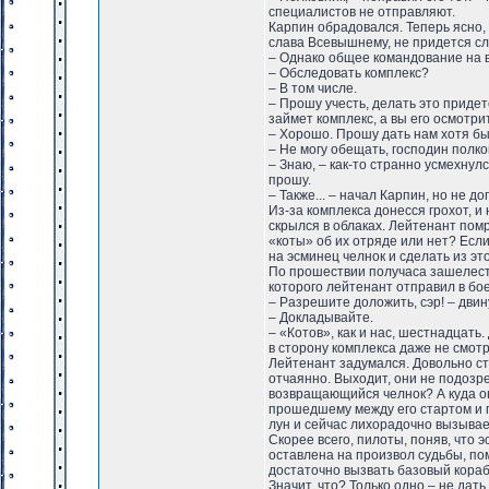
специалистов не отправляют.
Карпин обрадовался. Теперь ясно,
слава Всевышнему, не придется сл
– Однако общее командование на ва
– Обследовать комплекс?
– В том числе.
– Прошу учесть, делать это придет
займет комплекс, а вы его осмотри
– Хорошо. Прошу дать нам хотя бы
– Не могу обещать, господин полко
– Знаю, – как-то странно усмехну
прошу.
– Также... – начал Карпин, но не до
Из-за комплекса донесся грохот, и
скрылся в облаках. Лейтенант помр
«коты» об их отряде или нет? Есл
на эсминец челнок и сделать из эт
По прошествии получаса зашелесте
которого лейтенант отправил в бо
– Разрешите доложить, сэр! – двин
– Докладывайте.
– «Котов», как и нас, шестнадцат
в сторону комплекса даже не смотр
Лейтенант задумался. Довольно ст
отчаянно. Выходит, они не подозр
возвращающийся челнок? А куда он
прошедшему между его стартом и п
лун и сейчас лихорадочно вызывае
Скорее всего, пилоты, поняв, что 
оставлена на произвол судьбы, по
достаточно вызвать базовый кораб
Значит, что? Только одно – не дат