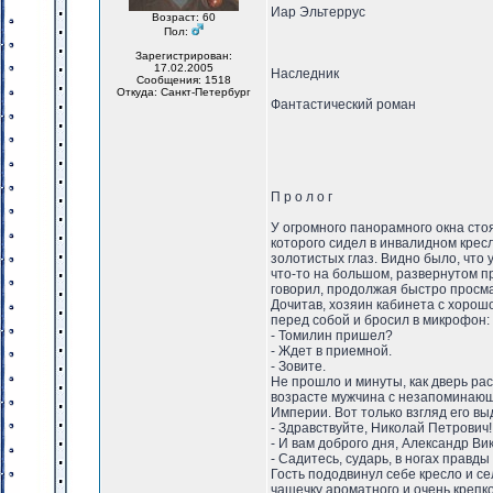
Иар Эльтеррус
Возраст: 60
Пол:
Зарегистрирован:
17.02.2005
Наследник
Сообщения: 1518
Откуда: Санкт-Петербург
Фантастический роман
П р о л о г
У огромного панорамного окна сто
которого сидел в инвалидном крес
золотистых глаз. Видно было, что 
что-то на большом, развернутом пр
говорил, продолжая быстро просма
Дочитав, хозяин кабинета с хорош
перед собой и бросил в микрофон:
- Томилин пришел?
- Ждет в приемной.
- Зовите.
Не прошло и минуты, как дверь рас
возрасте мужчина с незапоминающ
Империи. Вот только взгляд его выд
- Здравствуйте, Николай Петрович
- И вам доброго дня, Александр В
- Садитесь, сударь, в ногах правды 
Гость пододвинул себе кресло и с
чашечку ароматного и очень крепко