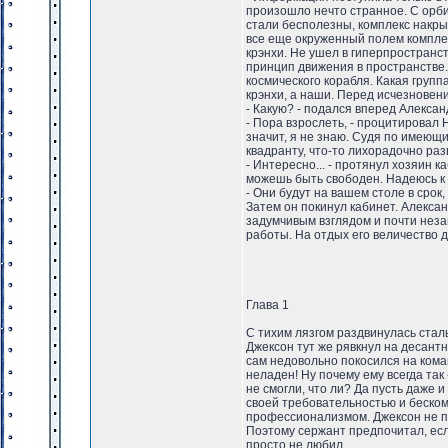
произошло нечто странное. С орб
стали бесполезны, комплекс накры
все еще окруженный полем комплек
крэнхи. Не ушел в гиперпространс
принцип движения в пространстве. 
космического корабля. Какая групп
крэнхи, а наши. Перед исчезновен
- Какую? - подался вперед Алексан
- Пора взрослеть, - процитировал
значит, я не знаю. Судя по имеющ
квадранту, что-то лихорадочно раз
- Интересно... - протянул хозяин к
можешь быть свободен. Надеюсь к
- Они будут на вашем столе в срок,
Затем он покинул кабинет. Алекса
задумчивым взглядом и почти неза
работы. На отдых его величество д
Глава 1
С тихим лязгом раздвинулась стал
Джексон тут же рявкнул на десантн
сам недовольно покосился на коман
неладен! Ну почему ему всегда та
не смогли, что ли? Да пусть даже 
своей требовательностью и беском
профессионализмом. Джексон не по
Поэтому сержант предпочитал, есл
просто не любил.