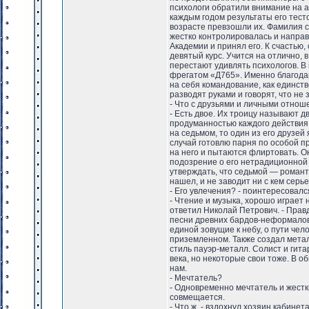
психологи обратили внимание на а
каждым годом результаты его тест
возрасте превзошли их. Фамилия се
жестко контролировалась и напра
Академии и принял его. К счастью
девятый курс. Учится на отлично,
перестают удивлять психологов. В 
фрегатом «Д765». Именно благодар
на себя командование, как единст
разводят руками и говорят, что не 
- Что с друзьями и личными отно
- Есть двое. Их троицу называют 
продуманностью каждого действия, 
на седьмом, то один из его друзей
случай готовлю парня по особой п
на него и пытаются флиртовать. Он
подозрение о его нетрадиционной с
утверждать, что седьмой — романт
нашел, и не заводит ни с кем сер
- Его увлечения? - поинтересовал
- Чтение и музыка, хорошо играет н
ответил Николай Петрович. - Пра
песни древних бардов-неформалов 
единой зовущие к небу, о пути чел
приземленном. Также создал мета
стиль пауэр-металл. Солист и гит
века, но некоторые свои тоже. В 
нам.
- Мечтатель?
- Одновременно мечтатель и жестки
совмещается.
- Что ж, - вздохнул хозяин кабинет