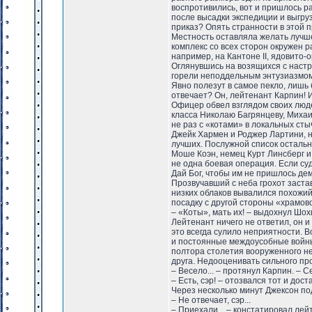
воспротивились, вот и пришлось ра
после высадки экспедиции и выгру
приказ? Опять странности в этой п
Местность оставляла желать лучше
комплекс со всех сторон окружен р
например, на Кантоне II, ядовито-о
Оглянувшись на возящихся с наст
горели неподдельным энтузиазмом.
Явно полезут в самое пекло, лишь
отвечает? Он, лейтенант Карпин! И
Офицер обвел взглядом своих люде
класса Николаю Багрянцеву, Миха
не раз с «котами» в локальных сты
Джейк Хармен и Роджер Лартини, 
лучших. Послужной список осталь
Моше Коэн, немец Курт Линсберг и
не одна боевая операция. Если су
Дай Бог, чтобы им не пришлось дем
Прозвучавший с неба грохот застав
низких облаков вывалился похожи
посадку с другой стороны «храмов
– «Коты», мать их! – выдохнул Шо
Лейтенант ничего не ответил, он и
это всегда сулило неприятности. 
и постоянные междоусобные войны,
полтора столетия вооруженного н
друга. Недооценивать сильного про
– Весело... – протянул Карпин. – 
– Есть, сэр! – отозвался тот и дос
Через несколько минут Джексон по
– Не отвечает, сэр...
– Приехали... – констатировал лей