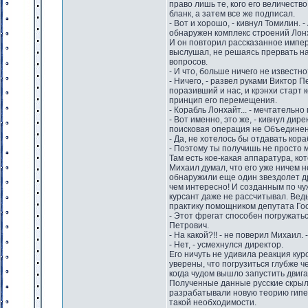
право лишь те, кого его величеств
бланк, а затем все же подписал.
- Вот и хорошо, - кивнул Томилин.
обнаружен комплекс строений Лонх
И он повторил рассказанное импер
выслушал, не решаясь прервать нач
вопросов.
- И что, больше ничего не известн
- Ничего, - развел руками Виктор П
поразивший и нас, и крэнхи старт 
принцип его перемещения.
- Корабль Лонхайт... - мечтательно 
- Вот именно, это же, - кивнул дир
поисковая операция не Объединенн
- Да, не хотелось бы отдавать кора
- Поэтому ты получишь не просто 
Там есть кое-какая аппаратура, кот
Михаил думал, что его уже ничем н
обнаружили еще один звездолет д
чем интересно! И созданным по чу
курсант даже не рассчитывал. Вед
практику помощником депутата Го
- Этот фрегат способен погружать
Петрович.
- На какой?!! - не поверил Михаил. 
- Нет, - усмехнулся директор.
Его ничуть не удивила реакция ку
уверены, что погрузиться глубже 
когда чудом вышло запустить двига
Полученные данные русские скрыл
разрабатывали новую теорию гипер
такой необходимости.