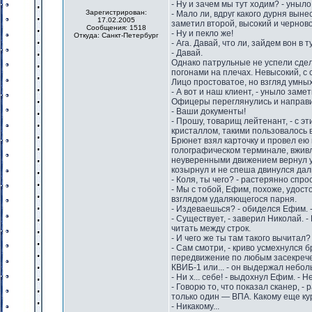
- Ну и зачем мы тут ходим? - уныл
Зарегистрирован:
- Мало ли, вдруг какого дурня вын
17.02.2005
заметил второй, высокий и чернов
Сообщения: 1518
- Ну и пекло же!
Откуда: Санкт-Петербург
- Ага. Давай, что ли, зайдем вон в
- Давай.
Однако патрульные не успели сдел
погонами на плечах. Невысокий, с
Лицо простоватое, но взгляд умны
- А вот и наш клиент, - уныло заме
Офицеры переглянулись и направил
- Ваши документы!
- Прошу, товарищ лейтенант, - с 
кристаллом, такими пользовалось 
Брюнет взял карточку и провел е
голографическом терминале, вживл
неуверенными движением вернул уд
козырнул и не спеша двинулся дал
- Коля, ты чего? - растерянно спр
- Мы с тобой, Ефим, похоже, удост
взглядом удаляющегося парня.
- Издеваешься? - обиделся Ефим. -
- Существует, - заверил Николай. 
читать между строк.
- И чего же ты там такого вычитал
- Сам смотри, - криво усмехнулся 
передвижение по любым засекрече
КВИБ-1 или... - он выдержал небол
- Ни х... себе! - выдохнул Ефим. - 
- Говорю то, что показал сканер, -
только один — ВПА. Какому еще ку
- Никакому...