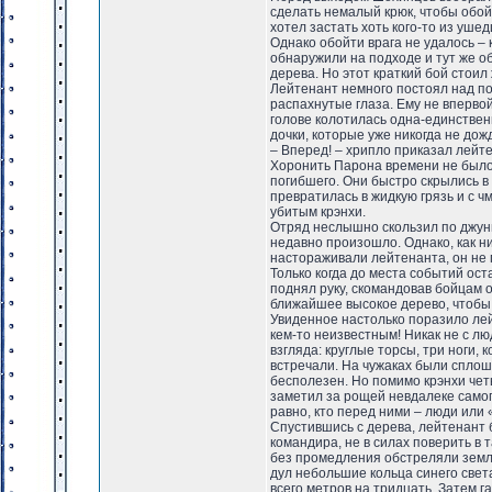
сделать немалый крюк, чтобы обойт
хотел застать хоть кого-то из уше
Однако обойти врага не удалось –
обнаружили на подходе и тут же об
дерева. Но этот краткий бой стоил
Лейтенант немного постоял над по
распахнутые глаза. Ему не впервой
голове колотилась одна-единственн
дочки, которые уже никогда не дожд
– Вперед! – хрипло приказал лейтен
Хоронить Парона времени не было,
погибшего. Они быстро скрылись в 
превратилась в жидкую грязь и с ч
убитым крэнхи.
Отряд неслышно скользил по джунг
недавно произошло. Однако, как ни
настораживали лейтенанта, он не 
Только когда до места событий оста
поднял руку, скомандовав бойцам 
ближайшее высокое дерево, чтобы
Увиденное настолько поразило лей
кем-то неизвестным! Никак не с л
взгляда: круглые торсы, три ноги,
встречали. На чужаках были сплош
бесполезен. Но помимо крэнхи чет
заметил за рощей невдалеке самог
равно, кто перед ними – люди или 
Спустившись с дерева, лейтенант 
командира, не в силах поверить в 
без промедления обстреляли земля
дул небольшие кольца синего света
всего метров на тридцать. Затем г