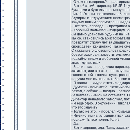
- О чем ты говоришь?.. - растерялс
- Вот об этом! - директор КВИБ-1 
бумагами и буквально швырнул ее в
Читай! Это ты называешь небольш
Адмирал с недоумением посмотрел н
каждым новым просмотренным док
- Нет, это неправда... - прохрипел 
- Хороший мальчик?!. - вздернул б
бы давно урановые рудники на Тит
как он, становились аристократами
превратят страну лет за двадцать
своих детей, как должно! Так не с
С каждым его словом голова красн
боевой адмирал, заместитель ком
подкаблучником и в обычной жизни
знает лучше всех.
- Значит, так, - продолжил дирек
затихнет, или вот это, - он ткнул п
вашего с ней сыночка, пусть разв
поручил мне высказать тебе свое 
- Я понял... - хмуро ответил адмирал
- Думаешь, поможет? - скептически
лежал, а сейчас — поздно. Главное,
безнаказанным он не останется. О
Директор ненадолго замолчал, пот
- И еще одно. В окружении Никола
что это значит?..
- Только не это... - побелел Романц
- Именно, им начал заниматься уж
порядку. Ты все понял, Толя?
- Да...
- Вот и хорошо, иди. Папку захвати