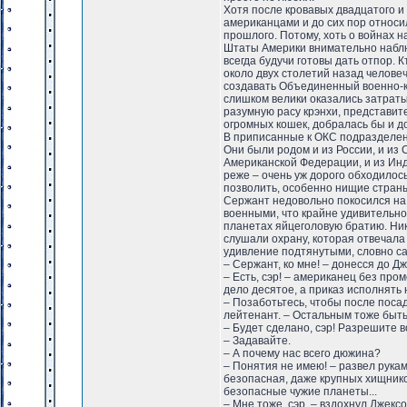
Хотя после кровавых двадцатого и 
американцами и до сих пор относил
прошлого. Потому, хоть о войнах 
Штаты Америки внимательно наблюд
всегда будучи готовы дать отпор. К
около двух столетий назад человеч
создавать Объединенный военно-ко
слишком велики оказались затраты.
разумную расу крэнхи, представи
огромных кошек, добралась бы и д
В приписанные к ОКС подразделен
Они были родом и из России, и из 
Американской Федерации, и из Индо
реже – очень уж дорого обходилос
позволить, особенно нищие стра
Сержант недовольно покосился на 
военными, что крайне удивительно
планетах яйцеголовую братию. Ника
слушали охрану, которая отвечала 
удивление подтянутыми, словно сам
– Сержант, ко мне! – донесся до Д
– Есть, сэр! – американец без про
дело десятое, а приказ исполнять 
– Позаботьтесь, чтобы после поса
лейтенант. – Остальным тоже быть
– Будет сделано, сэр! Разрешите 
– Задавайте.
– А почему нас всего дюжина?
– Понятия не имею! – развел рукам
безопасная, даже крупных хищников
безопасные чужие планеты...
– Мне тоже, сэр, – вздохнул Джек