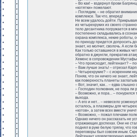
– Во как! – вздернул брови Багрян
«котятки» пожелают.
– Поглядим, – не обратил внимани
комплексе. Так что, вперед!
Не всем удалось дойти. Прикрывая
из четырехруких из своего странно
тело десантника погружается в мг
постепенно складывались в сознан
охрана комплекса, некие роботы, 
по приходу придется допросить до
знает, но молчит, сволочь. А если 
Как только оставшиеся в живых че
обратно в джунгли, прекратив ата
Хеменс в сопровождении Мустафы
– Что происходит, лейтенант? – п
– Вам лучше знать! – отрезал Карпи
– Четырехрукие? – с искренним не
Поняв, что он ничего не знает, ле
как поверхность планеты заглатыв
– Вот, значит, как... – едва слышно
– Господин полковник, не пора ли 
– Возможно, и пора... – понурился 
выхода.
– А его и нет... – невесело усмехн
осталось, а плазмеры для четырехр
«котов», а затем всех вместе унич
– Возможно, – пожал плечами полко
Однако ничего он рассказать не ус
отражающих доспехах. Они не стал
поднял в руке белую тряпку, что г
переговоры был совсем иным. Скр
Лейтенант удовлетворенно кивнул. 