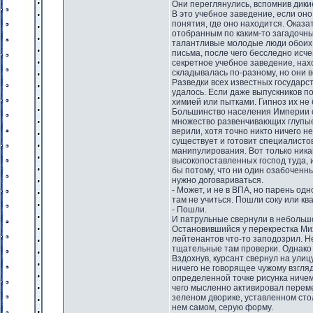
Они переглянулись, вспомнив дики
В это учебное заведение, если он
понятия, где оно находится. Оказ
отобранным по каким-то загадочн
талантливые молодые люди обоих 
письма, после чего бесследно исче
секретное учебное заведение, на
складывалась по-разному, но они 
Разведки всех известных государс
удалось. Если даже выпускников по
химией или пытками. Гипноз их не 
Большинство населения Империи с
множество развенчивающих глупые
верили, хотя точно никто ничего н
существует и готовит специалист
манипулирования. Вот только ника
высокопоставленных господ туда, и
бы потому, что ни один озабоченн
нужно договариваться.
- Может, и не в ВПА, но парень одн
там не учиться. Пошли соку или ква
- Пошли.
И патрульные свернули в небольш
Остановившийся у перекрестка Миха
лейтенантов что-то заподозрил. Н
тщательные там проверки. Однако 
Вздохнув, курсант свернул на улиц
ничего не говорящее чужому взгля
определенной точке рисунка ничем
чего мысленно активировал переме
зеленом дворике, уставленном сто
нем самом, серую форму.