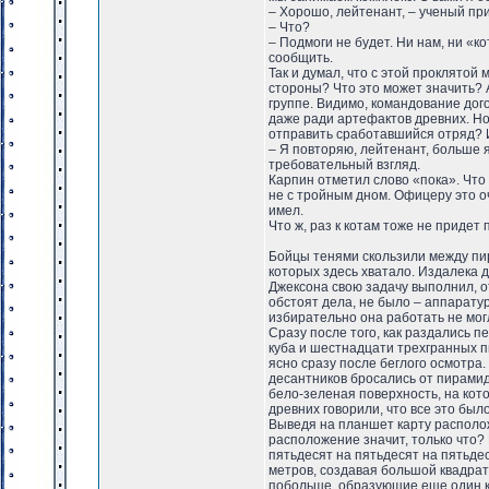
– Хорошо, лейтенант, – ученый при
– Что?
– Подмоги не будет. Ни нам, ни «к
сообщить.
Так и думал, что с этой проклятой м
стороны? Что это может значить? А
группе. Видимо, командование дог
даже ради артефактов древних. Но
отправить сработавшийся отряд? 
– Я повторяю, лейтенант, больше я
требовательный взгляд.
Карпин отметил слово «пока». Что 
не с тройным дном. Офицеру это оч
имел.
Что ж, раз к котам тоже не придет
Бойцы тенями скользили между пир
которых здесь хватало. Издалека 
Джексона свою задачу выполнил, от
обстоят дела, не было – аппарату
избирательно она работать не мог
Сразу после того, как раздались п
куба и шестнадцати трехгранных п
ясно сразу после беглого осмотра
десантников бросались от пирамид
бело-зеленая поверхность, на кот
древних говорили, что все это бы
Выведя на планшет карту располож
расположение значит, только что? 
пятьдесят на пятьдесят на пятьде
метров, создавая большой квадрат
побольше, образующие еще один к