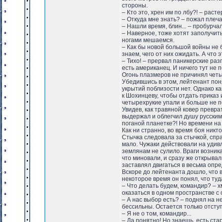
стороны.
– Кто это, хрен им по лбу?! – раст
– Откуда мне знать? – пожал плеч
– Нашли время, блин... – пробурча
– Наверное, тоже хотят заполучит
ногами мешаемся.
– Как бы новой большой войны не б
знаем, чего от них ожидать. А что 
– Тихо! – прервал паникерские ра
есть американец. И ничего тут не 
Огонь плазмеров не причинял четыр
Убедившись в этом, лейтенант поня
укрытий поблизости нет. Однако к
к Шохинцеву, чтобы отдать приказ 
четырехрукие упали и больше не п
Увидев, как травяной ковер превра
выдержал и облегчил душу русским 
поганой планетке?! Но времени на
Как ни странно, во время боя никт
Стычка следовала за стычкой, спра
мало. Чужаки действовали на удивл
землянам не сулило. Враги возника
что миновали, и сразу же открывали
заставлял двигаться в весьма опр
Вскоре до лейтенанта дошло, что 
некоторое время он понял, что туда
– Что делать будем, командир? – х
оказаться в одном пространстве с
– А нас выбор есть? – поднял на н
бессильны. Остается только отступ
– Я не о том, командир...
– Да понятно! Но знаешь, есть стар