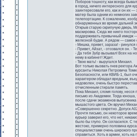
Поборов тошноту, как всегда быва
в город, ничего интересного для 
заинтересовали его, как и он их —
матер была одним из немногих за
телепортацию. К сожалению, изобр
обнаруженных во время дальней эк
Открыв старую скрипучую дверь, М
маскировка. Сюда же никто постор
поддерживать привычный имидж — 
железной будке. А рядом — самое
- Мишка, привет, зараза! - ринулс
- Привет, Айзат, - отозвался он. - 
- Да тебя Зубр вызывал! Всех на но
нему в кабинет! Ждет.
- Твою мать! - выругался Михаил.
Вот только вызвать гнев ректора А
курсанты Николая Петровича Томи
Безопасности, или КВИБ-1, был оч
характером обладал вредным, въед
недоволен, очень быстро переста
отчисленным стирали память.
Пока Михаил, сломя голову, несся 
письмо из Академии. Тогда юноша, 
после сдачи экзаменов выпускника 
мышастого цвета. Он вручил Михаи
«Совершенно секретно. Допуск А02
Прочтя письмо, он некоторое врем
курьер заверил его, что нет, ника
было бы глупо. Он согласился. С т
жестоко, примерно половина курса
специалистами очень широкого про
справиться. Хоть в армии, хоть на 