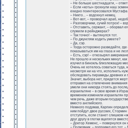
– Не больше шестнадцати, – ответи
– Если «коты» грохнули наш эсмине
ехидно поинтересовался Мустафа
– Никто... – вздохнул немец.
– Вот-вот, – проворчал араб, недо
– Разговорчики, сучий потрох! – вз
– Отставить, сержант, – оборвал е
служили в рейнджерах?
– Так точно! – вытянулся тот.
– По джунглям ходить умеете?
– Да, сэр.
– Тогда осторожно разведайте, где
показываться им на глаза и не лез
– Есть, сэр! – откозырял американ
Не прошло и нескольких минут, ка
изучил в бинокль близлежащую мест
Очень не хотелось соваться туда, 
несмотря ни на что, исполнить нуж
обследовать пирамиды древних и п
Значит, выбора нет, придется жер
отправил на отвлечение внимания о
умели они никогда стоять до после
израильтяне – в свое время в Изр
временем изменили израильтян про
чем речь, даже вторым государств
вместо английского.
Немного подумав, Карпин определи
ним пойдут двое русских, Стормин
отступить, если станет слишком «ж
друг другу в глотки вцепятся вмест
– Доктор Хеменс, – повернулся он 
– Полковник, – поправил его тот. 