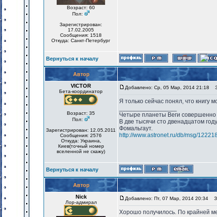
Возраст: 60
Пол:
Зарегистрирован:
17.02.2005
Сообщения: 1518
Откуда: Санкт-Петербург
Вернуться к началу
Автор
VICTOR
Добавлено: Ср, 05 Мар, 2014 21:18
За
Бета-координатор
Я только сейчас понял, что книгу м
_________________
Возраст: 35
Четыре планеты Веги совершенно 
Пол:
В две тысячи сто двенадцатом год
Фомальгаут.
Зарегистрирован: 12.05.2011
http://www.astronet.ru/db/msg/12221
Сообщения: 2576
Откуда: Украина,
Киев(точный номер
вселенной не скажу)
Вернуться к началу
Автор
Nick
Добавлено: Пт, 07 Мар, 2014 20:34
За
Лор-адмирал
Хорошо получилось. По крайней ме