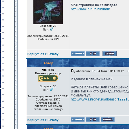
_________________
Моя страница на самиздате
http://samlib.ru/n/nikundi/
Возраст: 28
Пол:
Зарегистрирован: 20.10.2011
Сообщения: 826
Вернуться к началу
Автор
VICTOR
Добавлено: Вс, 04 Май, 2014 19:12
За
Бета-координатор
Издание в планах на май.
_________________
Возраст: 35
Четыре планеты Веги совершенно 
Пол:
В две тысячи сто двенадцатом год
Фомальгаут.
Зарегистрирован: 12.05.2011
http://www.astronet.ru/db/msg/12221
Сообщения: 2576
Откуда: Украина,
Киев(точный номер
вселенной не скажу)
Вернуться к началу