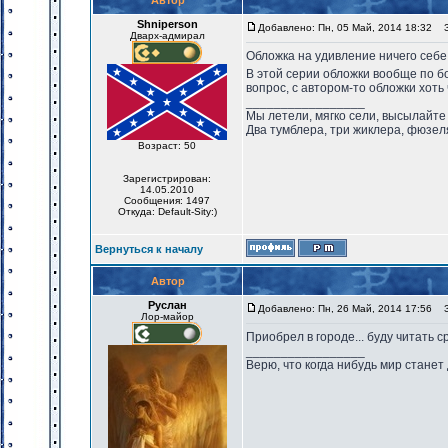
Автор
Shniperson
Добавлено: Пн, 05 Май, 2014 18:32
За
Дварх-адмирал
Обложка на удивление ничего себе
В этой серии обложки вообще по 
вопрос, с автором-то обложки хоть
_________________
Мы летели, мягко сели, высылайте
Два тумблера, три жиклера, фюзел
Возраст: 50
Зарегистрирован:
14.05.2010
Сообщения: 1497
Откуда: Default-Sity:)
Вернуться к началу
Автор
Руслан
Добавлено: Пн, 26 Май, 2014 17:56
За
Лор-майор
Приобрел в городе... буду читать ср
_________________
Верю, что когда нибудь мир станет