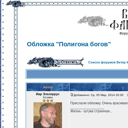
Фору
Обложка "Полигона богов"
Список форумов Ветер 
Автор
Иар Эльтеррус
Добавлено: Ср, 05 Мар, 2014 20:30
За
Хозяин
Прислали обложку. Очень красивая
_________________
Жизнь - штука странная...