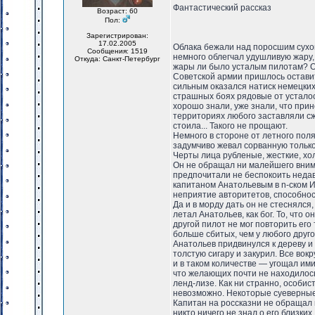
Фантастический рассказ
Возраст: 60
Пол:
Зарегистрирован:
17.02.2005
Облака бежали над поросшим сухо
Сообщения: 1519
немного облегчал удушливую жару,
Откуда: Санкт-Петербург
жары ли было усталым пилотам? О
Советской армии пришлось оставит
сильным оказался натиск немецких
страшных боях рядовые от усталос
хорошо знали, уже знали, что при
территориях любого заставляли сж
стоила... Такого не прощают.
Немного в стороне от летного пол
задумчиво жевал сорванную только
Черты лица рубленые, жесткие, хо
Он не обращал ни малейшего внима
предпочитали не беспокоить недав
капитаном Анатольевым в n-ском 
неприятие авторитетов, способнос
Да и в морду дать он не стеснялся,
летал Анатольев, как бог. То, что 
другой пилот не мог повторить его
больше сбитых, чем у любого друго
Анатольев придвинулся к дереву и
толстую сигару и закурил. Все вок
и в таком количестве — угощал им
что желающих почти не находилось
ленд-лизе. Как ни странно, особис
невозможно. Некоторые суеверные 
Капитан на россказни не обращал 
никто ничего не знал о его близких