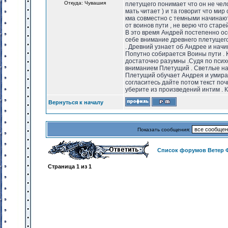
Откуда: Чувашия
плетущего понимает что он не чел
мать читает ) и та говорит что мир
кма совместно с темными начинают
от воинов пути , не верю что стар
В это время Андрей постепенно ос
себе внимание древнего плетущего
. Древний узнает об Андрее и начин
Попутно собирается Воины пути . К
достаточно разумны .Судя по психо
вниманием Плетущий . Светлые на
Плетущий обучает Андрея и умирает
согласитесь дайте потом текст поч
уберите из произведений интим . К
Вернуться к началу
Показать сообщения:
Список форумов Ветер 
Страница
1
из
1