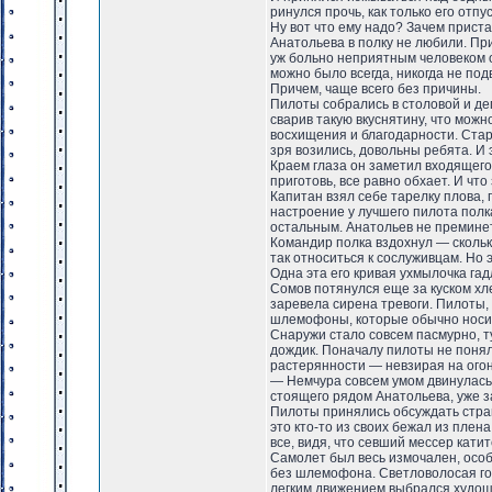
ринулся прочь, как только его отп
Ну вот что ему надо? Зачем приста
Анатольева в полку не любили. При
уж больно неприятным человеком о
можно было всегда, никогда не по
Причем, чаще всего без причины.
Пилоты собрались в столовой и де
сварив такую вкуснятину, что можн
восхищения и благодарности. Ста
зря возились, довольны ребята. И 
Краем глаза он заметил входящего 
приготовь, все равно обхает. И что
Капитан взял себе тарелку плова, 
настроение у лучшего пилота полк
остальным. Анатольев не преминет
Командир полка вздохнул — скольк
так относиться к сослуживцам. Но э
Одна эта его кривая ухмылочка гадл
Сомов потянулся еще за куском хле
заревела сирена тревоги. Пилоты, 
шлемофоны, которые обычно носил
Снаружи стало совсем пасмурно, 
дождик. Поначалу пилоты не поняли
растерянности — невзирая на огон
— Немчура совсем умом двинулась
стоящего рядом Анатольева, уже з
Пилоты принялись обсуждать стра
это кто-то из своих бежал из плен
все, видя, что севший мессер кати
Самолет был весь измочален, особ
без шлемофона. Светловолосая гол
легким движением выбрался худощ