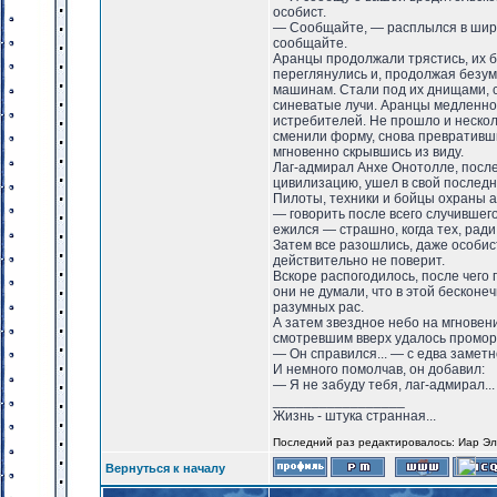
особист.
— Сообщайте, — расплылся в широ
сообщайте.
Аранцы продолжали трястись, их б
переглянулись и, продолжая безу
машинам. Стали под их днищами, 
синеватые лучи. Аранцы медленно 
истребителей. Не прошло и несколь
сменили форму, снова превративши
мгновенно скрывшись из виду.
Лаг-адмирал Анхе Онотолле, посл
цивилизацию, ушел в свой последн
Пилоты, техники и бойцы охраны а
— говорить после всего случившег
ежился — страшно, когда тех, ради 
Затем все разошлись, даже особист
действительно не поверит.
Вскоре распогодилось, после чего 
они не думали, что в этой бескон
разумных рас.
А затем звездное небо на мгновени
смотревшим вверх удалось промор
— Он справился... — с едва замет
И немного помолчав, он добавил:
— Я не забуду тебя, лаг-адмирал..
_________________
Жизнь - штука странная...
Последний раз редактировалось: Иар Эль
Вернуться к началу