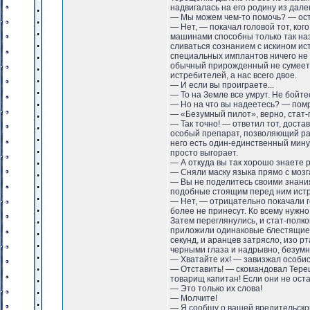
надвигалась на его родину из дале
— Мы можем чем-то помочь? — ост
— Нет, — покачал головой тот, ког
машинами способны только так н
сливаться сознанием с искином ис
специальных имплантов ничего не 
обычный прирожденный не сумеет п
истребителей, а нас всего двое.
— И если вы проиграете...
— То на Земле все умрут. Не бойте
— Но на что вы надеетесь? — помр
— «Безумный пилот», верно, стат-
— Так точно! — ответил тот, доста
особый препарат, позволяющий ра
него есть один-единственный мин
просто выгорает.
— А откуда вы так хорошо знаете 
— Сняли маску языка прямо с мозга
— Вы не поделитесь своими знани
подобные стоящим перед ним истр
— Нет, — отрицательно покачали г
более не принесут. Ко всему нужно
Затем переглянулись, и стат-полко
приложили одинаковые блестящие 
секунд, и аранцев затрясло, изо р
черными глаза и надрывно, безумн
— Хватайте их! — завизжал особи
— Отставить! — скомандовал Тере
товарищ капитан! Если они не остан
— Это только их слова!
— Молчите!
— Я сообщу о вашей вредительской