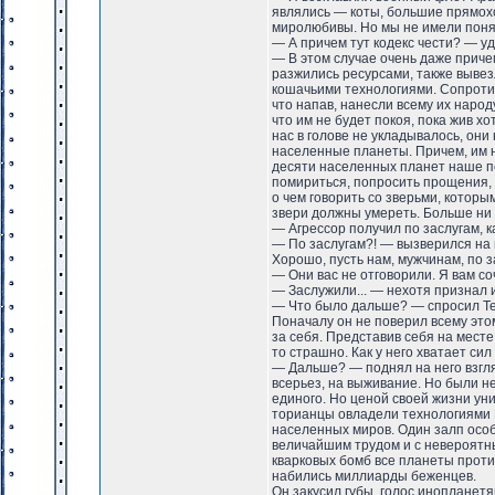
являлись — коты, большие прямохо
миролюбивы. Но мы не имели поняти
— А причем тут кодекс чести? — у
— В этом случае очень даже приче
разжились ресурсами, также выве
кошачьими технологиями. Сопроти
что напав, нанесли всему их народ
что им не будет покоя, пока жив х
нас в голове не укладывалось, они
населенные планеты. Причем, им н
десяти населенных планет наше п
помириться, попросить прощения,
о чем говорить со зверьми, котор
звери должны умереть. Больше ни н
— Агрессор получил по заслугам, 
— По заслугам?! — вызверился на н
Хорошо, пусть нам, мужчинам, по 
— Они вас не отговорили. Я вам со
— Заслужили... — нехотя признал 
— Что было дальше? — спросил Т
Поначалу он не поверил всему это
за себя. Представив себя на месте
то страшно. Как у него хватает сил 
— Дальше? — поднял на него взгля
всерьез, на выживание. Но были не
единого. Но ценой своей жизни уни
торианцы овладели технологиями 
населенных миров. Один залп особ
величайшим трудом и с невероятн
кварковых бомб все планеты против
набились миллиарды беженцев.
Он закусил губы, голос инопланет