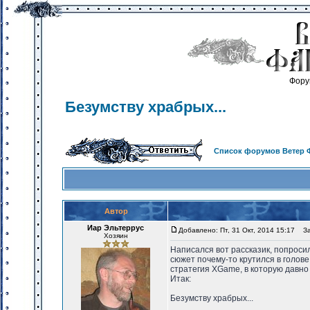
Фору
Безумству храбрых...
Список форумов Ветер 
Автор
Иар Эльтеррус
Добавлено: Пт, 31 Окт, 2014 15:17
Заг
Хозяин
Написался вот рассказик, попроси
сюжет почему-то крутился в голове
стратегия XGame, в которую давно 
Итак:
Безумству храбрых...