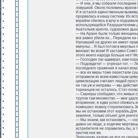
— И они, и мы собрали последние 
ловушкой. Около половины врагов 
И я остался единственным выживши
прорвалась в нашу систему. Их вст
корабли сбились в кучу и подорвал
использующейся Разрушителями для
Анатольев хрипло, судорожно дыша
— На Аране были только женщины и
все равно убили их... Передали н
Напавший на других не имеет права
импульс... Я был потом в мертвых г
виноват во всем! Я заставил Сове
этого моего народа больше нет! Мо
— Господин лаг-адмирал, нам пора
— Подождете! — отрезал тот. — Лю
последнего сражения я начал искат
— все их миры тоже перестали сущ
отправили ко всем известным циви
цивилизации считают людей прост
не так уж и неправы — мы действит
торианцев не осталось. Стат-полко
— Сканеры сообщают, что живых су
трупов там множество — мне удало
вторжение, я едва успел сбежать и
помешает искину стерилизовать Зем
мы не остановим этот корабль.Для 
земляне, только объект для уничт
— Мы знаем, как остановить, — сно
давно не люди, а ходячие мертвецы
истребителя не справились бы, а 
против нее же.
Терещенко далеко не все из сказа