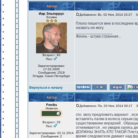
Автор
Иар Эльтеррус
Добавлено: Вс, 02 Ноя, 2014 23:27
За
Хозяин
Плохо пишется мне в последнее вре
назвать не могу.
_________________
Жизнь - штука странная...
Возраст: 60
Пол:
Зарегистрирован:
17.02.2005
Сообщения: 1519
Откуда: Санкт-Петербург
Вернуться к началу
Автор
Feniks
Добавлено: Пн, 03 Ноя, 2014 00:17
За
Новичок
спс .могу предложить вариант . ис
вставлять палки в колеса серым (а
Возраст: 33
существовании иерархий . Обращае
Пол:
отнекивается , но увидев запись
ДОЛЖНЫ ЗНАТЬ КТО ТАКОЙ Плетущий и
Зарегистрирован: 02.11.2014
время следователи думают над фраз
Сообщения: 2