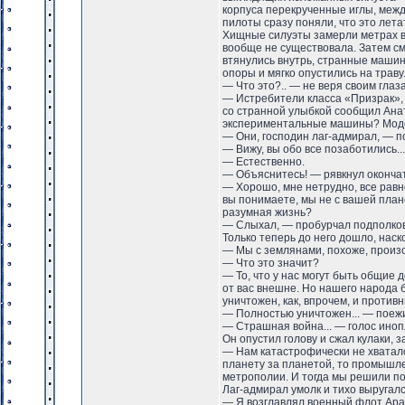
корпуса перекрученные иглы, межд
пилоты сразу поняли, что это лет
Хищные силуэты замерли метрах в 
вообще не существовала. Затем см
втянулись внутрь, странные маши
опоры и мягко опустились на траву
— Что это?.. — не веря своим глаз
— Истребители класса «Призрак»,
со странной улыбкой сообщил Анат
экспериментальные машины? Мод
— Они, господин лаг-адмирал, — п
— Вижу, вы обо все позаботились..
— Естественно.
— Объяснитесь! — рявкнул оконча
— Хорошо, мне нетрудно, все равн
вы понимаете, мы не с вашей план
разумная жизнь?
— Слыхал, — пробурчал подполко
Только теперь до него дошло, наск
— Мы с землянами, похоже, произо
— Что это значит?
— То, что у нас могут быть общие
от вас внешне. Но нашего народа 
уничтожен, как, впрочем, и противн
— Полностью уничтожен... — поежи
— Страшная война... — голос инопл
Он опустил голову и сжал кулаки, 
— Нам катастрофически не хватал
планету за планетой, то промышл
метрополии. И тогда мы решили пой
Лаг-адмирал умолк и тихо выругалс
— Я возглавлял военный флот Аран