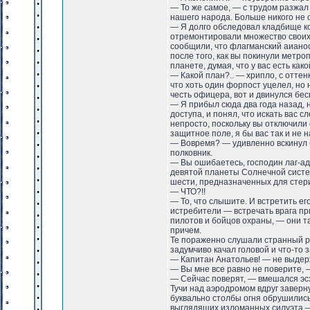
— То же самое, — с трудом разжал
нашего народа. Больше никого не о
— Я долго обследовал кладбище ко
отремонтировали множество своих 
сообщили, что флагманский аианосе
после того, как вы покинули метр
планете, думая, что у вас есть како
— Какой план?.. — хрипло, с оттен
что хоть один форпост уцелел, но
честь офицера, вот и двинулся бес
— Я прибыл сюда два года назад, н
доступа, и понял, что искать вас 
непросто, поскольку вы отключили
защитное поле, я бы вас так и не н
— Вовремя? — удивленно вскинул б
полковник.
— Вы ошибаетесь, господин лаг-адм
девятой планеты Солнечной систе
шести, предназначенных для стери
— ЧТО?!!
— То, что слышите. И встретить его
истребители — встречать врага пр
пилотов и бойцов охраны, — они т
причем.
Те пораженно слушали странный ра
задумчиво качал головой и что-то 
— Капитан Анатольев! — не выдерж
— Вы мне все равно не поверите, 
— Сейчас поверят, — вмешался эс
Тучи над аэродромом вдруг заверн
буквально столбы огня обрушились
выглядящих изломанных силуэта —