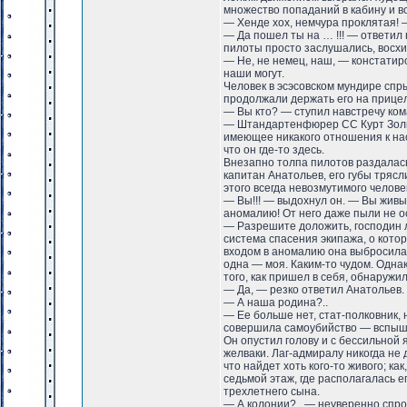
множество попаданий в кабину и в
— Хенде хох, немчура проклятая! 
— Да пошел ты на … !!! — ответил
пилоты просто заслушались, восх
— Не, не немец, наш, — констатир
наши могут.
Человек в эсэсовском мундире спры
продолжали держать его на прицел
— Вы кто? — ступил навстречу ком
— Штандартенфюрер СС Курт Зольг
имеющее никакого отношения к на
что он где-то здесь.
Внезапно толпа пилотов раздалась
капитан Анатольев, его губы трясл
этого всегда невозмутимого человек
— Вы!!! — выдохнул он. — Вы живы?
аномалию! От него даже пыли не о
— Разрешите доложить, господин 
система спасения экипажа, о кото
входом в аномалию она выбросила
одна — моя. Каким-то чудом. Однак
того, как пришел в себя, обнаружи
— Да, — резко ответил Анатольев. 
— А наша родина?..
— Ее больше нет, стат-полковник, 
совершила самоубийство — вспышк
Он опустил голову и с бессильной 
желваки. Лаг-адмиралу никогда не 
что найдет хоть кого-то живого; к
седьмой этаж, где располагалась е
трехлетнего сына.
— А колонии?.. — неуверенно спро