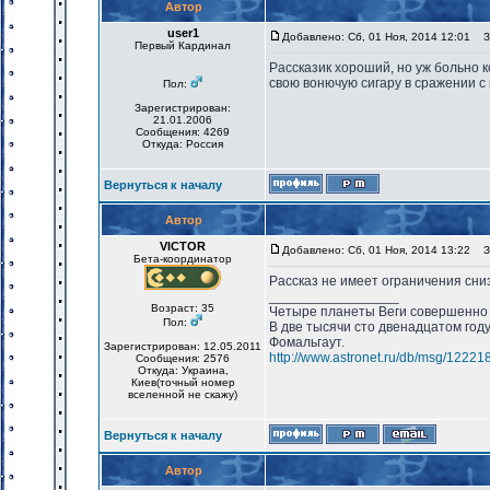
Автор
user1
Добавлено: Сб, 01 Ноя, 2014 12:01
За
Первый Кардинал
Рассказик хороший, но уж больно к
свою вонючую сигару в сражении с 
Пол:
Зарегистрирован:
21.01.2006
Сообщения: 4269
Откуда: Россия
Вернуться к началу
Автор
VICTOR
Добавлено: Сб, 01 Ноя, 2014 13:22
За
Бета-координатор
Рассказ не имеет ограничения сни
_________________
Возраст: 35
Четыре планеты Веги совершенно 
Пол:
В две тысячи сто двенадцатом год
Фомальгаут.
Зарегистрирован: 12.05.2011
http://www.astronet.ru/db/msg/12221
Сообщения: 2576
Откуда: Украина,
Киев(точный номер
вселенной не скажу)
Вернуться к началу
Автор