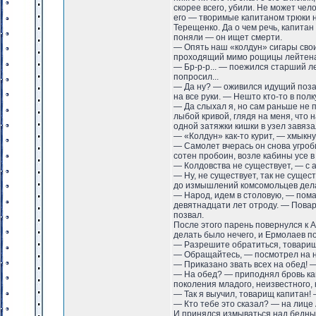
скорее всего, убили. Не может че
его — творимые капитаном трюки н
Терещенко. Да о чем речь, капитан
поняли — он ищет смерти.
— Опять наш «колдун» сигары свои
проходящий мимо рощицы лейтенан
— Бр-р-р... — поежился старший ле
попросил...
— Да ну? — оживился идущий позад
на все руки. — Нешто кто-то в полк
— Да слыхал я, но сам раньше не п
лыбой кривой, глядя на меня, что н
одной затяжки кишки в узел завяза
— «Колдун» как-то курит, — хмыкн
— Самолет вчерась он снова угроб
сотен пробоин, возле кабины усе в
— Колдовства не существует, — с 
— Ну, не существует, так не сущест
до измышлений комсомольцев дела 
— Народ, идем в столовую, — пом
девятнадцати лет отроду. — Повар
позвал.
После этого парень повернулся к 
делать было нечего, и Ермолаев п
— Разрешите обратиться, товарищ
— Обращайтесь, — посмотрел на н
— Приказано звать всех на обед!
— На обед? — приподнял бровь капи
поколения младого, неизвестного, 
— Так я выучил, товарищ капитан!
— Кто тебе это сказал? — на лице
И принялся измываться над бедным