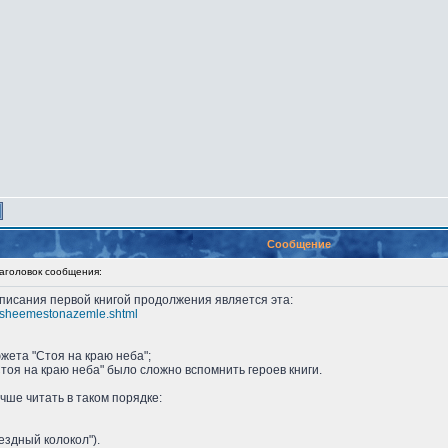
Сообщение
головок сообщения:
аписания первой книгой продолжения является эта:
chsheemestonazemle.shtml
жета "Стоя на краю неба";
Стоя на краю неба" было сложно вспомнить героев книги.
учше читать в таком порядке:
ездный колокол").