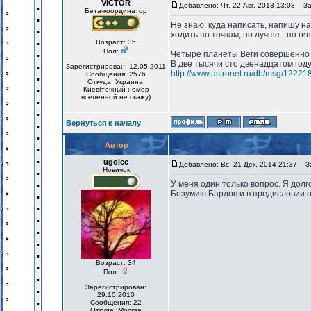
VICTOR
Добавлено: Чт, 22 Авг, 2013 13:08
Заг
Бета-координатор
Не знаю, куда написать, напишу н
ходить по точкам, но лучше - по 
Возраст: 35
_________________
Пол:
Четыре планеты Веги совершенно 
В две тысячи сто двенадцатом год
Зарегистрирован: 12.05.2011
http://www.astronet.ru/db/msg/12221
Сообщения: 2576
Откуда: Украина,
Киев(точный номер
вселенной не скажу)
Вернуться к началу
Автор
ugolec
Добавлено: Вс, 21 Дек, 2014 21:37
За
Новичок
У меня один только вопрос. Я долг
Безумию Бардов и в предисловии о
Возраст: 34
Пол:
Зарегистрирован:
29.10.2010
Сообщения: 22
Откуда: Москва