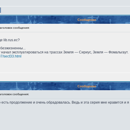
Сообщение
головок сообщения:
 lib.rus.ec?
безжизненны...
у начал эксплуатироваться на трассах Земля — Сириус, Земля — Фомальгаут.
87/sect33.html
Сообщение
оловок сообщения:
о есть продолжение и очень обрадовалась. Ведь и эта серия мне нравится и я