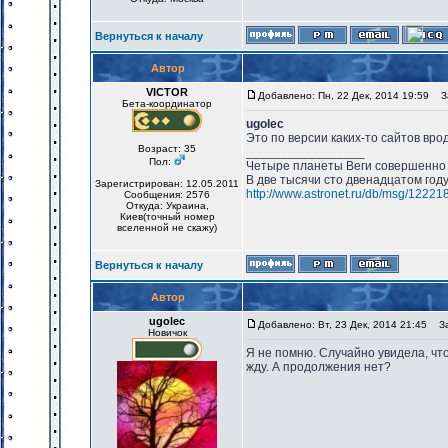
Вернуться к началу
Автор
VICTOR
Добавлено: Пн, 22 Дек, 2014 19:59
За
Бета-координатор
ugolec
Это по версии каких-то сайтов вроде
Возраст: 35
_________________
Пол:
Четыре планеты Веги совершенно 
В две тысячи сто двенадцатом год
Зарегистрирован: 12.05.2011
http://www.astronet.ru/db/msg/12221
Сообщения: 2576
Откуда: Украина,
Киев(точный номер
вселенной не скажу)
Вернуться к началу
Автор
ugolec
Добавлено: Вт, 23 Дек, 2014 21:45
Заг
Новичок
Я не помню. Случайно увидела, чт
жду. А продолжения нет?