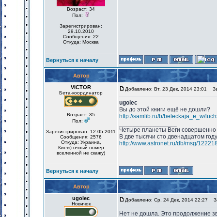
Возраст: 34
Пол:
Зарегистрирован:
29.10.2010
Сообщения: 22
Откуда: Москва
Вернуться к началу
Автор
VICTOR
Добавлено: Вт, 23 Дек, 2014 23:01
Заг
Бета-координатор
ugolec
Вы до этой книги ещё не дошли?
Возраст: 35
http://samlib.ru/b/beleckaja_e_w/lu
Пол:
_________________
Четыре планеты Веги совершенно 
Зарегистрирован: 12.05.2011
В две тысячи сто двенадцатом год
Сообщения: 2576
Откуда: Украина,
http://www.astronet.ru/db/msg/12221
Киев(точный номер
вселенной не скажу)
Вернуться к началу
Автор
ugolec
Добавлено: Ср, 24 Дек, 2014 22:27
За
Новичок
Нет не дошла. Это продолжение зв