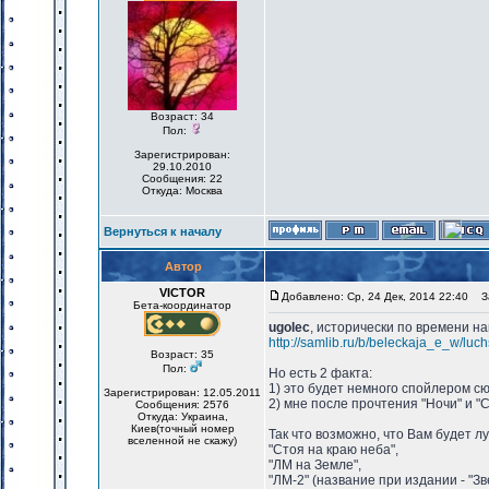
Возраст: 34
Пол:
Зарегистрирован:
29.10.2010
Сообщения: 22
Откуда: Москва
Вернуться к началу
Автор
VICTOR
Добавлено: Ср, 24 Дек, 2014 22:40
За
Бета-координатор
ugolec
, исторически по времени н
http://samlib.ru/b/beleckaja_e_w/lu
Возраст: 35
Пол:
Но есть 2 факта:
1) это будет немного спойлером сю
Зарегистрирован: 12.05.2011
2) мне после прочтения "Ночи" и "
Сообщения: 2576
Откуда: Украина,
Киев(точный номер
Так что возможно, что Вам будет л
вселенной не скажу)
"Стоя на краю неба",
"ЛМ на Земле",
"ЛМ-2" (название при издании - "Зв