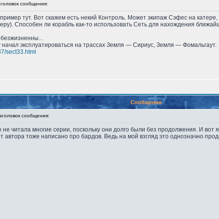
оловок сообщения:
апример тут. Вот скажем есть некий Контроль. Может экипаж Сэфес на катере
гиперу). Способен ли корабль как-то использовать Сеть для нахождения ближ
безжизненны...
у начал эксплуатироваться на трассах Земля — Сириус, Земля — Фомальгаут.
87/sect33.html
Сообщение
головок сообщения:
о не читала многие серии, поскольку они долго были без продолжения. И вот я
т автора тоже написано про бардов. Ведь на мой взгляд это однозначно прод