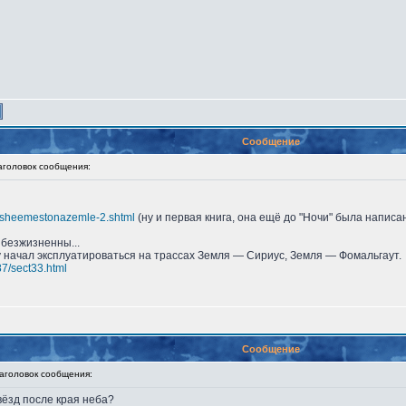
Сообщение
оловок сообщения:
chsheemestonazemle-2.shtml
(ну и первая книга, она ещё до "Ночи" была написан
безжизненны...
у начал эксплуатироваться на трассах Земля — Сириус, Земля — Фомальгаут.
87/sect33.html
Сообщение
головок сообщения:
ёзд после края неба?