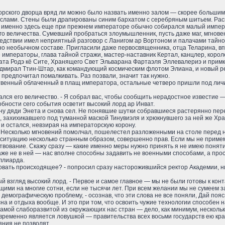
рского дворца вряд ли можно было назвать именно залом — скорее большим 
слами. Стены были драпированы синим бархатом с серебряным шитьем. Расп
 именно здесь еще при прежнем императоре обычно собирался малый имперск
о величества. Сумевший пробраться злоумышленник, пусть даже маг, мгнове
ледствии имел неприятный разговор с Ланигом ар Вортоном и палачами тайно
ьно необычном составе. Пригласили даже первосвященника, отца Теларина, в
е императоры, глава тайной стражи, мастер-наставник Кертал, канцлер, корол
ата Родэ кё Сите, Хранящего Свет Эльварана Фартаэля Эллевалериэ и примк
дмирал Ттин-Штар, как командующий космическим флотом Элиана, и новый ре
 предпочитал помалкивать. Раз позвали, значит так нужно.
ственный облаченный в плащ императора, остальные четверо пришли под личи
вался его величество. - Я собрал вас, чтобы сообщить нерадостное известие
бности сего события осветит высокий лорд ар Инват.
ону дяди Энета и снова сел. Не понявшие шутки собравшиеся растерянно пере
, захихикавшего под туманной маской Тинувиэля и хрюкнувшего за ней же Хра
 и остался, невзирая на императорскую корону.
. Несколько мгновений помолчал, пошелестел разложенными на столе перед н
л ситуацию несколько странным образом, совершенно прав. Если мы не примем
ствование. Скажу сразу — какие именно меры нужно принять я не имею поняти
же не в ней — нас вполне способны задавить не военными способами, а прос
ллиарда.
совать происходящее? - попросил сразу насторожившийся ректор Академии, 
рый взгляд высокий лорд. - Первое и самое главное — мы не были готовы к ко
ми на многие сотни, если не тысячи лет. При всем желании мы не сумеем за
демографическую проблему, - осознав, что эти слова не все поняли, Дай пояс
на и отдыха вообще. И это при том, что освоить чужие технологии способен 
мой слаборазвитой из окружающих нас стран — дело, как минимум, нескольких
ременно является ловушкой — правительства всех восьми государств ею кра
ния не позволят.