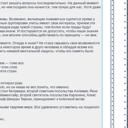
ю, стоит решать вопросы последовательно. На данный момент
 но чем позднее она начнется, тем лучше для нас. Хотя даже
облемы. Возможно, желающие поживиться сцепятся прямо у
разные группировки элиты имеют свои интересы, причем эти
лордов ради чужой страны, тем более если лорды будут
икак иначе. И постараются не допустить, чтобы наши знания
я, они вполне способны действовать по принципу — не мне,
думаете. Откуда я знаю? Не стану скрывать свои возможности
а некоторое время в друго человека и обладая всеми его
меть никакой ментальной защиты, чтобы его память было
нем — тоже все.
 этих слов.
пяти стран.
 потирал руки.
о, но он никак не мог понять, что именно.
истонг Келамари, второй советник посольства Алливии; Рене
Маккентайр, второй святитель посольства Кархоина; Алекс
раф Шинран Тирнах, принадлежит к побочной ветви
ьными тварями мира. Все удивленно уставились на лощеного
о...