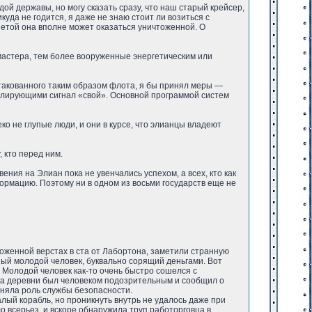
ой державы, но могу сказать сразу, что наш старый крейсер,
уда не годится, я даже не знаю стоит ли возиться с
нетой она вполне может оказаться уничтоженной. О
е мастера, тем более вооруженные энергетическим или
о атакованного таким образом флота, я бы принял меры —
слирующими сигнал «свой». Основной программой систем
ко не глупые люди, и они в курсе, что элианцы владеют
, кто перед ним.
ния на Элиан пока не увенчались успехом, а всех, кто как
ормацию. Поэтому ни в одном из восьми государств еще не
ложенной верстах в ста от Лабортона, заметили странную
ый молодой человек, буквально сорящий деньгами. Вот
 Молодой человек как-то очень быстро сошелся с
ста деревни был человеком подозрительным и сообщил о
няла роль службы безопасности.
ый корабль, но проникнуть внутрь не удалось даже при
о всерьез, и вскоре обнаружила труп работорговца в