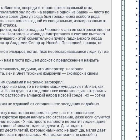
кабинетом, посреди которого стоял овальный стол,
олагался зал почти на вершине одной из башен — чисто по
ий совет. Доступ сюда был только через особого рода
нно оказывался в одной из специальных, изолированных от
й стражи.
прочем, на фоне аладара Черного клана он смотрелся вполне
ева Нартагаля и команда «интриганов» в составе высокого
нувшего к этой сомнительной группе гардианского лерда
ктор Академии Синар ар Новейн. Последний, правда, не
ной эльдаров, встал. Тихо переговаривавшиеся люди тут же
 — к нам в гости пришел дорхот с предложением накрыть
глянулись, подумав, что император, наверное,
та. Лек и Энет тихонько фыркнули — скоморох в своем
им бумагами и негромко заговорил:
 срочных мер, то в течение максимум двух лет Элиан, как
я. Наша группа и так делает все возможное, что отсрочить
то растворить элианский народ в своей среде. Их — сотни
никак не ждавший от сегодняшнего заседания подобных
нтакту с настолько опережающими нас технологически
 короткое время нагнать это отставание, даже если случится
нил проще: - У нас просто напросто не хватит людей, даже
на данный момент один из десяти. Да и поднять
 десятилетий, которых нам никто не даст. Да, магия дает
йне заинтересовались. Но никакая магия не способна