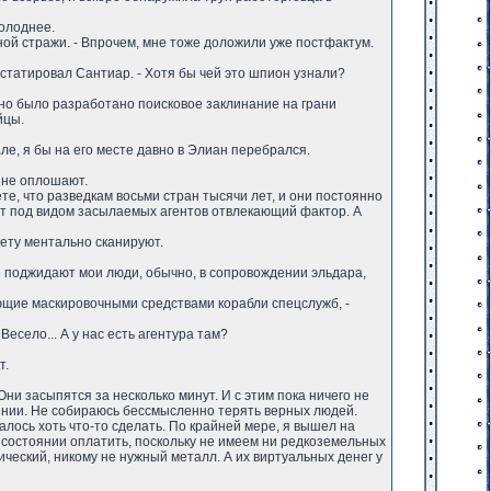
холоднее.
ной стражи. - Впрочем, мне тоже доложили уже постфактум.
онстатировал Сантиар. - Хотя бы чей это шпион узнали?
вно было разработано поисковое заклинание на грани
йцы.
гале, я бы на его месте давно в Элиан перебрался.
и не оплошают.
те, что разведкам восьми стран тысячи лет, и они постоянно
ают под видом засылаемых агентов отвлекающий фактор. А
нету ментально сканируют.
же поджидают мои люди, обычно, в сопровождении эльдара,
ающие маскировочными средствами корабли спецслужб, -
Весело... А у нас есть агентура там?
т.
Они засыпятся за несколько минут. И с этим пока ничего не
оянии. Не собираюсь бессмысленно терять верных людей.
алось хоть что-то сделать. По крайней мере, я вышел на
в состоянии оплатить, поскольку не имеем ни редкоземельных
ический, никому не нужный металл. А их виртуальных денег у