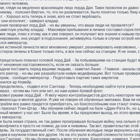
 моего человека.
ки, глядя на медленно краснеющее лицо лорда Дая. Таких проколов он давно 
икому, - пояснил Виртен, то, что он развлекается, было понятно только Леку и 
ат. - Хорошо хоть теперь я знаю, кого не стоит вербовать.
они исполнят, - заверил аладар.
омнения проворчал лорд Дай. - но вы уверены, что ваши люди не провалятся?
езаметную улыбку аладар. - Максимум пребывания в личине составил сорок пят
кие люди, плюс к этому, как я уже говорил, он получает все знания и навыки
нировании, она уходит в подсознания, активируясь только в случае острой н
ался император.
ия истинной личности мозг мгновенно умирает, реанимировать невозможно, - 
астеров личины в Клане только пять, и все они сейчас на станции. Я не знаю
- отрицательно покачал головой лорд Дай. - За побывавшими на станции буду
т ненужную настороженность, если не сказать больше.
адачи поставить перед вашими людьми, - заметил Ланиг. - Главное - каналы 
него ректор, - но мы уже разработали новую модификацию. Вот только провер
ерим, - сообщил император. - Подготовьте партию таких амулетов.
онился ар Новейр.
определились, - подвел итог Сантиар. - Теперь необходимо найти пути решения
ирал, - хотим мы того или нет, но нам нужен боевой флот.
азвел руками лорд Дай. - Я могу через контрабандистов достать некоторое чис
вианосцы и многое другое. Я уже не говорю об обученных экипажах. Вам ли не 
 корабли все равно придется приобретать, но боеспособными они станут очень
отя признал Ттин-Штар. - Мы обучаем сейчас людей на базе «Ддин-Рата II», 
нный момент у нас нет. Было бы время, я бы предложил выход, но этого времен
я император.
и была некая страна, не так давно проигравшая большую войну, она сильно о
конфликта я просто не помню, да они и неважны. Так вот, правительство эт
ежь. За государственный счет. После обучения молодые люди вернулись на ро
див в научном плане все другие. Но на это ушло в общей сложности почти сор
охнул Сантиар. - Но мы будем иметь в виду эту идею. Благодарю, адмирал. У ко