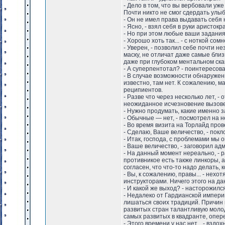
- Дело в том, что вы вербовали уже
Почти никто не смог сдердать улыб
- Он не имел права выдавать себя н
- Ясно, - взял себя в руки аристокр
- Но при этом любые ваши задания 
- Хорошо хоть так... - с ноткой с
- Уверен, - позволил себе почти н
маску, не отличат даже самые близ
даже при глубоком ментальном ска
- А суперпентотал? - поинтересов
- В случае возможности обнаружен
известно, там нет. К сожалению, м
реципиентов.
- Разве что через несколько лет, 
неожиданное исчезновение вызове
- Нужно продумать, какие именно з
- Обычные — нет, - посмотрел на 
- Во время визита на Торлайд пров
- Сделаю, Ваше величество, - покл
- Итак, господа, с проблемами мы 
- Ваше величество, - заговорил адм
- На данный момент нереально, - р
противникое есть также линкоры, а
согласен, что что-то надо делать,
- Вы, к сожалению, правы... - нех
инструкторами. Ничего этого на да
- И какой же выход? - насторожилс
- Недалеко от Гардианской импери
лишаться своих традиций. Причин 
развитых стран талантливую молод
самых развитых в квадранте, опере
- Этого времени у нас нет... - взд