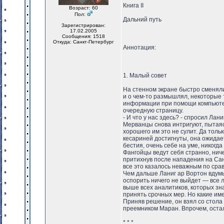
Книга II
Возраст: 60
Пол:
Дальний путь
Зарегистрирован:
17.02.2005
Сообщения: 1518
Откуда: Санкт-Петербург
Аннотация:
1. Малый совет
На стенном экране быстро сменяли
и о чем-то размышлял, некоторые 
информации при помощи компьютеро
очередную страницу.
- И что у нас здесь? - спросил Ланиг
Мерванцы снова интригуют, пытаяс
хорошего им это не сулит. Да толь
кесариней достигнуты, она ожидае
бестия, очень себе на уме, никогда
Фангойцы ведут себя странно, нич
притихнув после нападения на Са
все это казалось неважным по сра
Чем дальше Ланиг ар Вортон вдумы
оспорить ничего не выйдет — все 
выше всех аналитиков, которых зна
принять срочных мер. Но какие име
Приняв решение, он взял со стола
преемником Маран. Впрочем, оста
* * *