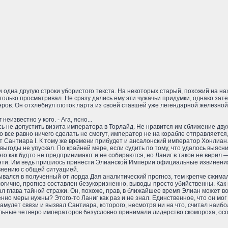
 одна другую строки убористого текста. На некоторых старый, похожий на н
только просматривал. Не сразу дались ему эти чужачьи придумки, однако зат
в. Он отхлебнул глоток ларта из своей ставшей уже легендарной железной кр
 неизвестно у кого. - Ага, ясно...
ь не допустить визита императора в Торлайд. Не нравится им сближение двух
ко все равно ничего сделать не смогут, император не на корабле отправляет
т Сантиара I. К тому же времени прибудет и ансалонский император Хонлиан
 выгоды не упускал. По крайней мере, если судить по тому, что удалось выясни
его как будто не предпринимают и не собираются, но Ланиг в такое не верил
нти. Им ведь пришлось принести Элианской Империи официальные извинения
внению с общей ситуацией.
вался в полученный от лорда Дая аналитический прогноз, тем крепче сжимали
логично, прогноз составлен безукоризненно, выводы просто убийственны. Как 
л глава тайной стражи. Он, похоже, прав, в ближайшее время Элиан может во
нно меры нужны? Этого-то Ланиг как раз и не знал. Единственное, что он мог
 амулет связи и вызвал Сантиара, которого, несмотря ни на что, считал наиб
льные четверо императоров безусловно принимали лидерство скомороха, осо