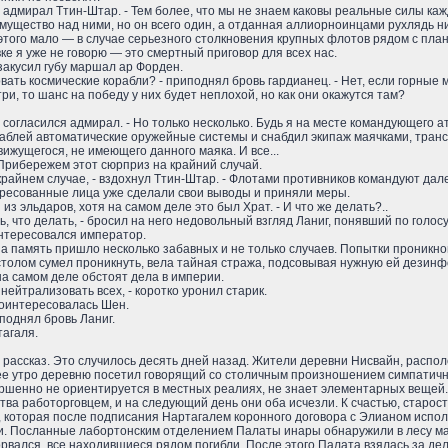
 адмирал Ттин-Штар. - Тем более, что мы не знаем каковы реальные силы кажд
ущество над ними, но он всего один, а отданная аллиорноинцами рухлядь ник
 этого мало — в случае серьезного столкновения крупных флотов рядом с пла
е я уже не говорю — это смертный приговор для всех нас.
 закусил губу маршал ар Форден.
овать космические корабли? - приподнял бровь гардианец. - Нет, если горны
и, то шанс на победу у них будет неплохой, но как они окажутся там?
, - согласился адмирал. - Но только несколько. Будь я на месте командующег
раблей автоматические оружейные системы и снабдил экипаж маячками, тран
ижущегося, не имеющего данного маяка. И все...
 - Прибережем этот сюрприз на крайний случай.
 крайнем случае, - вздохнул Ттин-Штар. - Флотами противников командуют дале
ересованные лица уже сделали свои выводы и приняли меры.
 из эльдаров, хотя на самом деле это был Храт. - И что же делать?..
, что делать, - бросил на него недовольный взгляд Ланиг, понявший по голосу
интересовался император.
а память пришло несколько забавных и не только случаев. Попытки проникнове
столом сумел проникнуть, вела тайная стража, подсовывая нужную ей дезинф
на самом деле обстоят дела в империи.
нейтрализовать всех, - коротко уронил старик.
 поинтересовалась Шен.
иподнял бровь Ланиг.
тагаля.
 рассказ. Это случилось десять дней назад. Жители деревни Нисвайн, распо
ее утро деревню посетил говорящий со столичным произношением симпатичн
ершенно не ориентируется в местных реалиях, не знает элементарных вещей.
ва работорговцем, и на следующий день они оба исчезли. К счастью, старо
 которая после подписания Нартагалем коронного договора с Элианом испол
и. Посланные лабортонским отделением Палаты инары обнаружили в лесу мал
рвался, все находившиеся рядом погибли. После этого Палата взялась за дел