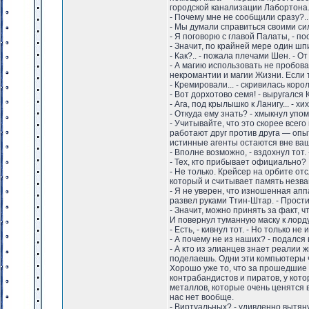
городской канализации Лабортона.
- Почему мне не сообщили сразу?..
- Мы думали справиться своими си
- Я поговорю с главой Палаты, - п
- Значит, по крайней мере один шп
- Как?.. - пожала плечами Шен. - О
- А магию использовать не пробов
некромантии и магии Жизни. Если 
- Кремировали... - скривилась кор
- Вот дорхотово семя! - выругался 
- Ага, под крылышко к Ланигу... - хи
- Откуда ему знать? - хмыкнул упо
- Учитывайте, что это скорее всег
работают друг против друга — опы
истинные агенты остаются вне ва
- Вполне возможно, - вздохнул тот
- Тех, кто прибывает официально?
- Не только. Крейсер на орбите о
который и считывает память незван
- Я не уверен, что изношенная ап
развел руками Ттин-Штар. - Прости
- Значит, можно принять за факт, ч
И повернул туманную маску к лорд
- Есть, - кивнул тот. - Но только 
- А почему не из наших? - подался 
- А кто из элианцев знает реалии 
поделаешь. Одни эти компьютеры ч
Хорошо уже то, что за прошедшие м
контрабандистов и пиратов, у кото
металлов, которые очень ценятся в
нас нет вообще.
- Виртуальных? - удивленно вытяну