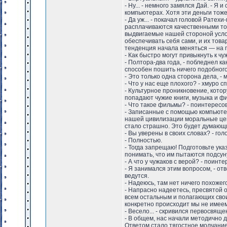
- Ну... - немного замялся Дай. - Я
компьютерах. Хотя эти деньги тож
- Да уж... - покачал головой Рате
расплачиваются качественными тов
выдвигаемые нашей стороной услов
обеспечивать себя сами, и их тов
тенденция начала меняться — на 
- Как быстро могут привыкнуть к 
- Полтора-два года, - побледнел к
способен пошить ничего подобного.
- Это только одна сторона дела, -
- Что у нас еще плохого? - хмуро 
- Культурное проникновение, котор
попадают чужие книги, музыка и ф
- Что такое фильмы? - поинтересов
- Записанные с помощью компьютеро
нашей цивилизации моральные ценно
стало страшно. Это будет думающи
- Вы уверены в своих словах? - гол
- Полностью.
- Тогда запрещаю! Подготовьте ук
понимать, что им пытаются подсуну
- А что у чужаков с верой? - поин
- Я занимался этим вопросом, - от
ведутся.
- Надеюсь, там нет ничего похожег
- Напрасно надеетесь, пресвятой 
всем остальным и полагающих своим
конкретно происходит мы не имее
- Весело... - скривился первосвяще
- В общем, нас начали методично да
Ответом стало тягостное молчание