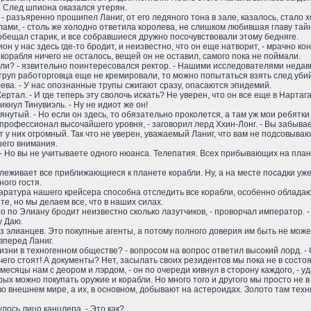
 След шпиона оказался утерян.
 - разъяренно прошипел Ланиг, от его ледяного тона в зале, казалось, стало 
лами, - столь же холодно ответила королева, не слишком любившая главу тай
ообещал старик, и все собравшиеся дружно посочувствовали этому бедняге.
ион у нас здесь где-то бродит, и неизвестно, что он еще натворит, - мрачно к
т корабля ничего не осталось, вещей он не оставил, самого пока не поймали.
али? - язвительно поинтересовался ректор. - Нашими исследователями неда
труп работорговца еще не кремировали, то можно попытаться взять след уби
олева. - У нас опознанные трупы сжигают сразу, опасаются эпидемий.
Кертал. - И где теперь эту сволочь искать? Не уверен, что он все еще в Нарта
хикнул Тинувиэль. - Ну не идиот же он!
мянутый. - Но если он здесь, то обязательно проколется, а там уж мои ребятк
о профессионал высочайшего уровня, - заговорил лерд Ххин-Лонг. - Вы забывае
т у них огромный. Так что не уверен, уважаемый Ланиг, что вам не подсовыв
шего внимания.
. - Но вы не учитываете одного нюанса. Телепатия. Всех прибывающих на пла
тслеживает все приближающиеся к планете корабли. Ну, а на месте посадки у
ого гостя.
паратура нашего крейсера способна отследить все корабли, особенно облад
те, но мы делаем все, что в наших силах.
то по Элиану бродит неизвестно сколько лазутчиков, - проворчал император. - 
у Даю.
не из элианцев. Это покупные агенты, а потому полного доверия им быть не може
вперед Ланиг.
жизни в техногенном обществе? - вопросом на вопрос ответил высокий лорд. - 
его стоят! А документы? Нет, засылать своих резидентов мы пока не в сост
есяцы нам с деором и лэрдом, - он по очереди кивнул в сторону каждого, - уд
рых можно покупать оружие и корабли. Но много того и другого мы просто не 
о внешнем мире, а их, в основном, добывают на астероидах. Золото там техн
лось лицо канцлера. - Это как?