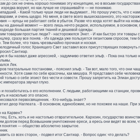
 и сам до сих не очень хорошо понимаю эту концепцию, но в восьми государств
е изредка воруют, но как лучше не спрашивайте — не понимаю.
хи-младший. - Какой только чуши люди ни выдумают... Но прошу учесть, что с 
арами, и очень щедро. Но меня, в свете всего вышесказанного, это настора
ия — купцы не работают себе в убыток. Разве что когда хотят выйти на новы
ары на данный момент — всего лишь нечто редкое, используемое, в основном,
подходе большая партия тканей и дешевой одежды.
чужим товарам простые люди? - насторожился Энет. - И как быстро эти товар
анцлер, сразу все поняв. - Их одежда уже пользуется гигантским спросом, тем
 Тем более, что ткань чрезвычайно прочная и ноская.
 мелодичный голос Хранящего Свет заставил всех присутствующих повернуть г
спросил Сантиар.
ую я бы назвал даже агрессией, - задумчиво ответил эльф. - Пока она только
ильмы.
ался Лек.
в театральные постановки, - пояснил эльф. - Так вот, мало того, что они ч
сти. Хотя сами по себе красочны, как мишура. Я представил себе человека, 
й только о себе эгоист без чести и совести. Прошу запретить на Элиан дост
ос императора звучал глухо.
аз и позаботьтесь о его исполнении. С людьми, работающими на станции, пр
ть и насколько это опасно.
тересовался первосвященник. - Кто-нибудь знает?
ветил деор Наглеата. - В основном, единобожие, но не похожее на наше. При 
о на Карвен?
отец. Есть, хоть и не настолько отвратительное. Кархоин, государство воин
 долгом перед Всевышним уничтожение ереси, а ересь они видят во всем, что
м понятия — общество абсолютно закрытое.
нник.
вить со всех сторон, - подвел итог Сантиар. - Вопрос один: что делать?
.