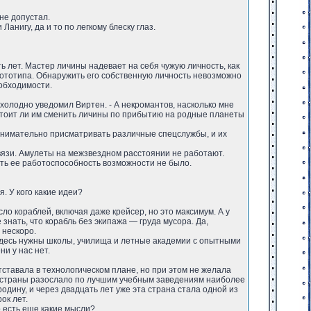
не допустал.
Ланигу, да и то по легкому блеску глаз.
ь лет. Мастер личины надевает на себя чужую личность, как
 прототипа. Обнаружить его собственную личность невозможно
еобходимости.
холодно уведомил Виртен. - А некромантов, насколько мне
, стоит ли им сменить личины по прибытию на родные планеты
т внимательно присматривать различные спецслужбы, и их
связи. Амулеты на межзвездном расстоянии не работают.
ить ее работоспособность возможности не было.
. У кого какие идеи?
ло кораблей, включая даже крейсер, но это максимум. А у
знать, что корабль без экипажа — груда мусора. Да,
 нескоро.
но здесь нужны школы, училища и летные академии с опытными
и у нас нет.
тставала в технологическом плане, но при этом не желала
ой страны разослало по лучшим учебным заведениям наиболее
дину, и через двадцать лет уже эта страна стала одной из
ок лет.
го есть еще какие мысли?