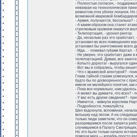
- Полностью согласен, - поддержал
невзирая на технологическое преим
ремонтом этих убогих лоханок. Но
возможной кварковой бомбардировк
- Армия, получается, бессильна? -
- А каким образом она станет атак
стрелковым оружием окажутся внутр
- Телепортация, - уронил ректор.
- Да, несколько раз это сработает
установил во всех помещениях ко
установил бы уничтожение всего дв
- Мда... - пожевал губами Кертал.
- Не уверен, что сработает даже в
телепортацией. Думаю, все заинт
- Копыто дорхота! - выругался один
- Вот мы и собрались, чтобы решить
- Что с вражеской агентурой? - по
Глава тайной стражи усмехнулся, н
будто бы по догвооренности с пре
имели ни малейшего понятия, как 
- Пока все нормально, нам удалось 
- А может вы думаете, что всех? -
- У вас есть другие сведения? - пр
- Имеются, - кивнула королева Нар
- Подробности, пожалуйста.
Шен вздохнула, вспоминая, начала
вспышку над лесом. А на следующ
только люди заметили, что он сов
разорившимся после запрета рабст
случившемся в Палату Смотрящих,
Но это было только начало истори
помощи мага — корабль просто взо