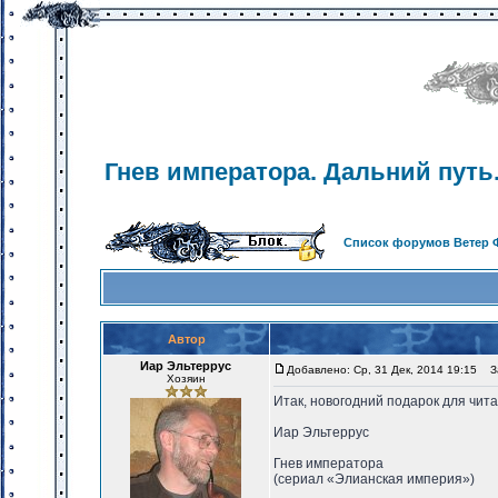
Гнев императора. Дальний путь
Список форумов Ветер 
Автор
Иар Эльтеррус
Добавлено: Ср, 31 Дек, 2014 19:15
За
Хозяин
Итак, новогодний подарок для чит
Иар Эльтеррус
Гнев императора
(сериал «Элианская империя»)