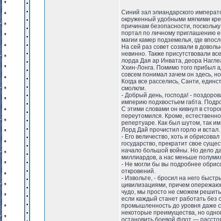
Синий зал элиандарского императо
окруженный удобными мягкими кре
причинам безопасности, поскольку
портал по личному приглашению ег
магии камер подземелья, где впос
На сей раз совет созвали в довол
невинно. Также присутствовали вс
лорда Дая ар Инвата, деора Нагле
Ххин-Лонга. Помимо того прибыл а
совсем понимал зачем он здесь, но
Когда все расселись, Санти, един
смолкли.
- Добрый день, господа! - поздоро
империю подхвостьем габта. Подро
С этими словами он кивнул в стор
переутомился. Кроме, естественно
репертуаре. Как был шутом, так им
Лорд Дай прочистил горло и встал
- Его величество, хоть и обрисова
государство, прекратит свое суще
начало большой войны. Но дело да
миллиардов, а нас меньше полуми
- Не могли бы вы подробнее обри
откровений.
- Извольте, - бросил на него быст
цивилизациями, причем опережающи
чудо, мы просто не сможем решить 
если каждый станет работать без с
промышленность до уровня даже са
некоторые преимущества, но однов
остановить боевой флот — расстоя