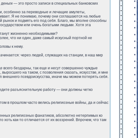
ах деньги — это просто записи в специальных банковских
нами, особенно за переводные и лечащие амулеты,
живает. Я не понимаю, почему они соглашаются на любые
й рынок и подмять его под себя. Благо, мы вполне способны
 государством или очень богатыми людьми. Хотя эта
ы станут жизненно необходимыми?
 более, что ни один, даже самый искусный портной не
оловы к нему.
 начинается: через людей, служащих на станции, в наш мир
аще всего бездарны, так еще и несут совершенно чуждые
выросшего на таком, с позволения сказать, искусстве, и мне
уп внешнего псевдоискусства, иначе мы можем потерять себя.
оведите разъяснительную работу — они должны четко
этом в прошлом часто велись религиозные войны, да и сейчас
ственных религиозных фанатиков, абсолютно нетерпимых ко
 хоть как-то отличается от их воззрений. Впрочем, что там