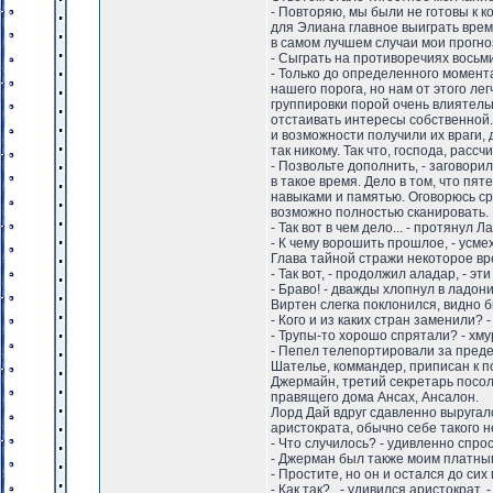
- Повторяю, мы были не готовы к к
для Элиана главное выиграть время
в самом лучшем случаи мои прогно
- Сыграть на противоречиях восьми
- Только до определенного момент
нашего порога, но нам от этого ле
группировки порой очень влиятель
отстаивать интересы собственной. 
и возможности получили их враги,
так никому. Так что, господа, расс
- Позвольте дополнить, - заговори
в такое время. Дело в том, что пя
навыками и памятью. Оговорюсь ср
возможно полностью сканировать.
- Так вот в чем дело... - протянул 
- К чему ворошить прошлое, - усме
Глава тайной стражи некоторое вре
- Так вот, - продолжил аладар, - 
- Браво! - дважды хлопнул в ладон
Виртен слегка поклонился, видно б
- Кого и из каких стран заменили? 
- Трупы-то хорошо спрятали? - хму
- Пепел телепортировали за предел
Шателье, коммандер, приписан к п
Джермайн, третий секретарь посол
правящего дома Ансах, Ансалон.
Лорд Дай вдруг сдавленно выругал
аристократа, обычно себе такого 
- Что случилось? - удивленно спро
- Джерман был также моим платным а
- Простите, но он и остался до си
- Как так?.. - удивился аристократ.