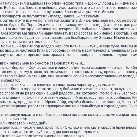
онтакту с цивилизациями технологического типа, - вдохнул лорд Дай. - Дума
. Войны не избежать в любом случае, заявляю это со всей ответственностью,
зы очень плохие — я не вижу каким образом мы сумеем отбиться.
 государств не получится? - взгляд Ланига был тяжелым.
а, затем кто-то все же попытается захватить Элиан, невзирая на любые пр
гче не будет. Да, Торлайд и Ансалон — монархии, но в каждой из этих стран 
ны. Ни император Анасалона, ни кесариня Торлайда не пойдут против своих 
Они охотно бы приняли нашу планету в свой состав, но именно в состав, и н
 даже если это будет означать кварковую бомбардировку Элиана. Иначе говор
читывать мы можем только на себя.
л молчавший до сих пор аладар Черного Клана. - Ситуация еще хуже, чем вы 
теро высших мастеров Клана способны снимать маску личности, превращаясь н
азу, с магами и горными мастерами такое не пройдет — человек не должен и
Ланиг. - Теперь мне мно-о-огое становится ясным...
хнулся Виртен. - Сейчас мы все в одной лодке. Если выживем — то все. Погиб
мя смотрел ему в глаза, затем медленно наклонил голову, признавая правоту
эти пятеро сейчас на станции, они заменили собой высокопоставленных господ 
и император.
ыло, что похвала его величества доставила черному удовольствие.
- глаза Ланига горели азартом, лорд Дай мало отличался от него, он чуть ли не
ро спросил не разляющий общей радости Лек, которого что-то очень беспокоил
ы станции, - лаконично ответил аладар. - А по поводу того, кто, сообщаю: Р
осольству, представитель Ирсен Лайр, службы безопасности Фангоя; Норван 
ьства Мервана, работает одновременно на алливийскую и торлайдскую СБ; г
ся, помянув дорхота и его бесчисленные половые связи с самыми омерзител
не позволявшего.
сил император. - Лорд Дай?
гентом... - нехотя пробурчал тот. - Сколько в него сил и средств было вложен
х пор вашим агентом, - губы аладара слегка приподнялись.
 - Он же сейчас болтается в космосе в виде праха...