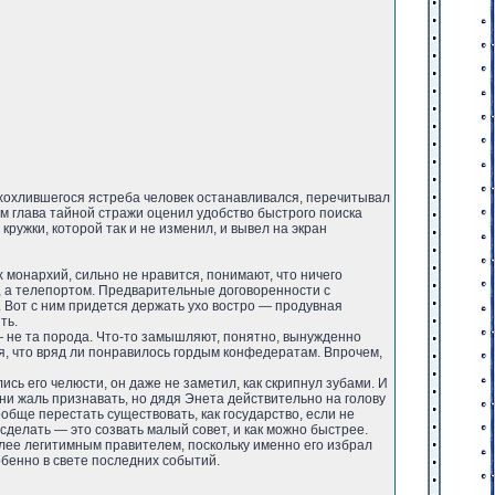
ахохлившегося ястреба человек останавливался, перечитывал
ем глава тайной стражи оценил удобство быстрого поиска
ужки, которой так и не изменил, и вывел на экран
 монархий, сильно не нравится, понимают, что ничего
ся, а телепортом. Предварительные договоренности с
. Вот с ним придется держать ухо востро — продувная
ть.
 — не та порода. Что-то замышляют, понятно, вынужденно
, что вряд ли понравилось гордым конфедератам. Впрочем,
сь его челюсти, он даже не заметил, как скрипнул зубами. И
ни жаль признавать, но дядя Энета действительно на голову
обще перестать существовать, как государство, если не
 сделать — это созвать малый совет, и как можно быстрее.
олее легитимным правителем, поскольку именно его избрал
бенно в свете последних событий.