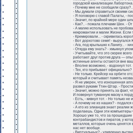
городской канализации Лабортона.
- Почему мне не сообщили сразу?..
- Мы думали справиться своими си
- Я поговорю с главой Палаты, - п
- Значит, по крайней мере один шп
- Как?.. - пожала плечами Шен. - О
- А магию использовать не пробов
некромантии и магии Жизни. Если 
- Кремировали... - скривилась кор
- Вот дорхотово семя! - выругался 
- Ага, под крылышко к Ланигу... - хи
- Откуда ему знать? - хмыкнул упо
- Учитывайте, что это скорее всег
работают друг против друга — опы
истинные агенты остаются вне ва
- Вполне возможно, - вздохнул тот
- Тех, кто прибывает официально?
- Не только. Крейсер на орбите о
который и считывает память незван
- Я не уверен, что изношенная ап
развел руками Ттин-Штар. - Прости
- Значит, можно принять за факт, ч
И повернул туманную маску к лорд
- Есть, - кивнул тот. - Но только 
- А почему не из наших? - подался 
- А кто из элианцев знает реалии 
поделаешь. Одни эти компьютеры ч
Хорошо уже то, что за прошедшие м
контрабандистов и пиратов, у кото
металлов, которые очень ценятся в
нас нет вообще.
- Виртуальных? - удивленно вытяну