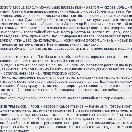
рского дворца вряд ли можно было назвать именно залом — скорее большим 
слами. Стены были драпированы синим бархатом с серебряным шитьем. Расп
 именно здесь еще при прежнем императоре обычно собирался малый имперск
о величества. Сумевший пробраться злоумышленник, пусть даже маг, мгнове
ледствии имел неприятный разговор с Ланигом ар Вортоном и палачами тайно
ьно необычном составе. Пригласили даже первосвященника, отца Теларина, в
е императоры, глава тайной стражи, мастер-наставник Кертал, канцлер, корол
ата Родэ кё Сите, Хранящего Свет Эльварана Фартаэля Эллевалериэ и примк
дмирал Ттин-Штар, как командующий космическим флотом Элиана, и новый ре
 предпочитал помалкивать. Раз позвали, значит так нужно.
ственный облаченный в плащ императора, остальные четверо пришли под личи
вался его величество. - Я собрал вас, чтобы сообщить нерадостное известие
бности сего события осветит высокий лорд ар Инват.
ону дяди Энета и снова сел. Не понявшие шутки собравшиеся растерянно пере
, захихикавшего под туманной маской Тинувиэля и хрюкнувшего за ней же Хра
 и остался, невзирая на императорскую корону.
. Несколько мгновений помолчал, пошелестел разложенными на столе перед н
л ситуацию несколько странным образом, совершенно прав. Если мы не примем
ствование. Скажу сразу — какие именно меры нужно принять я не имею поняти
же не в ней — нас вполне способны задавить не военными способами, а прос
ллиарда.
совать происходящее? - попросил сразу насторожившийся ректор Академии, 
рый взгляд высокий лорд. - Первое и самое главное — мы не были готовы к ко
ми на многие сотни, если не тысячи лет. При всем желании мы не сумеем за
демографическую проблему, - осознав, что эти слова не все поняли, Дай пояс
на и отдыха вообще. И это при том, что освоить чужие технологии способен 
мой слаборазвитой из окружающих нас стран — дело, как минимум, нескольких
ременно является ловушкой — правительства всех восьми государств ею кра
ния не позволят.