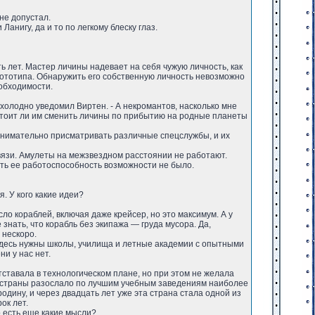
не допустал.
Ланигу, да и то по легкому блеску глаз.
ь лет. Мастер личины надевает на себя чужую личность, как
 прототипа. Обнаружить его собственную личность невозможно
еобходимости.
холодно уведомил Виртен. - А некромантов, насколько мне
, стоит ли им сменить личины по прибытию на родные планеты
т внимательно присматривать различные спецслужбы, и их
связи. Амулеты на межзвездном расстоянии не работают.
ить ее работоспособность возможности не было.
. У кого какие идеи?
ло кораблей, включая даже крейсер, но это максимум. А у
знать, что корабль без экипажа — груда мусора. Да,
 нескоро.
но здесь нужны школы, училища и летные академии с опытными
и у нас нет.
тставала в технологическом плане, но при этом не желала
ой страны разослало по лучшим учебным заведениям наиболее
дину, и через двадцать лет уже эта страна стала одной из
ок лет.
го есть еще какие мысли?