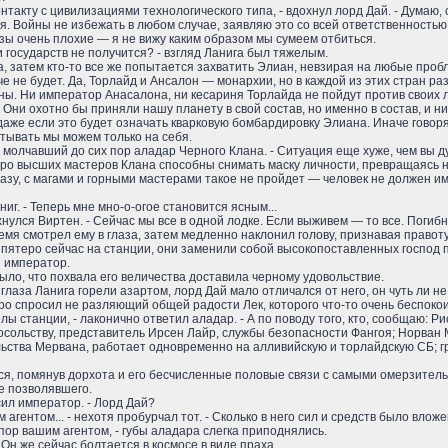
онтакту с цивилизациями технологического типа, - вдохнул лорд Дай. - Дума
. Войны не избежать в любом случае, заявляю это со всей ответственностью,
зы очень плохие — я не вижу каким образом мы сумеем отбиться.
 государств не получится? - взгляд Ланига был тяжелым.
а, затем кто-то все же попытается захватить Элиан, невзирая на любые пр
гче не будет. Да, Торлайд и Ансалон — монархии, но в каждой из этих стран 
ны. Ни император Анасалона, ни кесариня Торлайда не пойдут против своих 
Они охотно бы приняли нашу планету в свой состав, но именно в состав, и н
 даже если это будет означать кварковую бомбардировку Элиана. Иначе говор
читывать мы можем только на себя.
л молчавший до сих пор аладар Черного Клана. - Ситуация еще хуже, чем вы 
теро высших мастеров Клана способны снимать маску личности, превращаясь н
азу, с магами и горными мастерами такое не пройдет — человек не должен и
Ланиг. - Теперь мне мно-о-огое становится ясным...
хнулся Виртен. - Сейчас мы все в одной лодке. Если выживем — то все. Погиб
мя смотрел ему в глаза, затем медленно наклонил голову, признавая правоту
эти пятеро сейчас на станции, они заменили собой высокопоставленных господ 
и император.
ыло, что похвала его величества доставила черному удовольствие.
- глаза Ланига горели азартом, лорд Дай мало отличался от него, он чуть ли не
ро спросил не разляющий общей радости Лек, которого что-то очень беспокоил
ы станции, - лаконично ответил аладар. - А по поводу того, кто, сообщаю: Р
осольству, представитель Ирсен Лайр, службы безопасности Фангоя; Норван 
ьства Мервана, работает одновременно на алливийскую и торлайдскую СБ; г
ся, помянув дорхота и его бесчисленные половые связи с самыми омерзител
не позволявшего.
сил император. - Лорд Дай?
гентом... - нехотя пробурчал тот. - Сколько в него сил и средств было вложен
х пор вашим агентом, - губы аладара слегка приподнялись.
 - Он же сейчас болтается в космосе в виде праха...