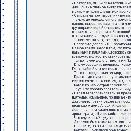
- Повторяю, мы были не готовы к к
для Элиана главное выиграть время
в самом лучшем случаи мои прогно
- Сыграть на противоречиях восьми
- Только до определенного момент
нашего порога, но нам от этого ле
группировки порой очень влиятель
отстаивать интересы собственной. 
и возможности получили их враги,
так никому. Так что, господа, расс
- Позвольте дополнить, - заговори
в такое время. Дело в том, что пя
навыками и памятью. Оговорюсь ср
возможно полностью сканировать.
- Так вот в чем дело... - протянул 
- К чему ворошить прошлое, - усме
Глава тайной стражи некоторое вре
- Так вот, - продолжил аладар, - 
- Браво! - дважды хлопнул в ладон
Виртен слегка поклонился, видно б
- Кого и из каких стран заменили? 
- Трупы-то хорошо спрятали? - хму
- Пепел телепортировали за предел
Шателье, коммандер, приписан к п
Джермайн, третий секретарь посол
правящего дома Ансах, Ансалон.
Лорд Дай вдруг сдавленно выругал
аристократа, обычно себе такого 
- Что случилось? - удивленно спро
- Джерман был также моим платным а
- Простите, но он и остался до си
- Как так?.. - удивился аристократ.