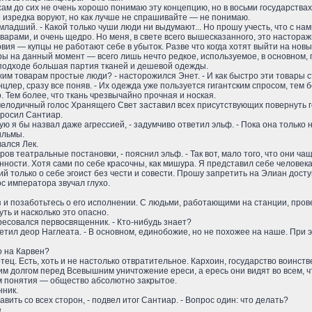
 и сам до сих не очень хорошо понимаю эту концепцию, но в восьми государств
е изредка воруют, но как лучше не спрашивайте — не понимаю.
хи-младший. - Какой только чуши люди ни выдумают... Но прошу учесть, что с 
арами, и очень щедро. Но меня, в свете всего вышесказанного, это настора
ия — купцы не работают себе в убыток. Разве что когда хотят выйти на новы
ары на данный момент — всего лишь нечто редкое, используемое, в основном,
подходе большая партия тканей и дешевой одежды.
чужим товарам простые люди? - насторожился Энет. - И как быстро эти товар
анцлер, сразу все поняв. - Их одежда уже пользуется гигантским спросом, тем
 Тем более, что ткань чрезвычайно прочная и ноская.
 мелодичный голос Хранящего Свет заставил всех присутствующих повернуть г
спросил Сантиар.
ую я бы назвал даже агрессией, - задумчиво ответил эльф. - Пока она только
ильмы.
ался Лек.
в театральные постановки, - пояснил эльф. - Так вот, мало того, что они ч
сти. Хотя сами по себе красочны, как мишура. Я представил себе человека, 
й только о себе эгоист без чести и совести. Прошу запретить на Элиан дост
ос императора звучал глухо.
аз и позаботьтесь о его исполнении. С людьми, работающими на станции, пр
ть и насколько это опасно.
тересовался первосвященник. - Кто-нибудь знает?
ветил деор Наглеата. - В основном, единобожие, но не похожее на наше. При 
о на Карвен?
отец. Есть, хоть и не настолько отвратительное. Кархоин, государство воин
 долгом перед Всевышним уничтожение ереси, а ересь они видят во всем, что
м понятия — общество абсолютно закрытое.
нник.
вить со всех сторон, - подвел итог Сантиар. - Вопрос один: что делать?
.