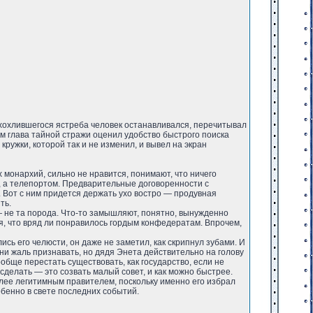
ахохлившегося ястреба человек останавливался, перечитывал
ем глава тайной стражи оценил удобство быстрого поиска
ужки, которой так и не изменил, и вывел на экран
 монархий, сильно не нравится, понимают, что ничего
ся, а телепортом. Предварительные договоренности с
. Вот с ним придется держать ухо востро — продувная
ть.
 — не та порода. Что-то замышляют, понятно, вынужденно
, что вряд ли понравилось гордым конфедератам. Впрочем,
сь его челюсти, он даже не заметил, как скрипнул зубами. И
ни жаль признавать, но дядя Энета действительно на голову
обще перестать существовать, как государство, если не
 сделать — это созвать малый совет, и как можно быстрее.
олее легитимным правителем, поскольку именно его избрал
бенно в свете последних событий.