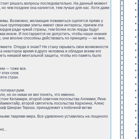
ю, стоит решать вопросы последовательно. На данный момент
 но чем позднее она начнется, тем лучше для нас. Хотя даже
облемы. Возможно, желающие поживиться сцепятся прямо у
разные группировки элиты имеют свои интересы, причем эти
лордов ради чужой страны, тем более если лорды будут
икак иначе. И постараются не допустить, чтобы наши знания
я, они вполне способны действовать по принципу — не мне,
думаете. Откуда я знаю? Не стану скрывать свои возможности
а некоторое время в друго человека и обладая всеми его
меть никакой ментальной защиты, чтобы его память было
нем — тоже все.
 этих слов.
пяти стран.
 потирал руки.
о, но он никак не мог понять, что именно.
истонг Келамари, второй советник посольства Алливии; Рене
Маккентайр, второй святитель посольства Кархоина; Алекс
раф Шинран Тирнах, принадлежит к побочной ветви
ьными тварями мира. Все удивленно уставились на лощеного
о...