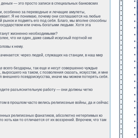
ах деньги — это просто записи в специальных банковских
нами, особенно за переводные и лечащие амулеты,
живает. Я не понимаю, почему они соглашаются на любые
й рынок и подмять его под себя. Благо, мы вполне способны
 государством или очень богатыми людьми. Хотя эта
ы станут жизненно необходимыми?
 более, что ни один, даже самый искусный портной не
оловы к нему.
 начинается: через людей, служащих на станции, в наш мир
аще всего бездарны, так еще и несут совершенно чуждые
выросшего на таком, с позволения сказать, искусстве, и мне
уп внешнего псевдоискусства, иначе мы можем потерять себя.
оведите разъяснительную работу — они должны четко
этом в прошлом часто велись религиозные войны, да и сейчас
ственных религиозных фанатиков, абсолютно нетерпимых ко
 хоть как-то отличается от их воззрений. Впрочем, что там