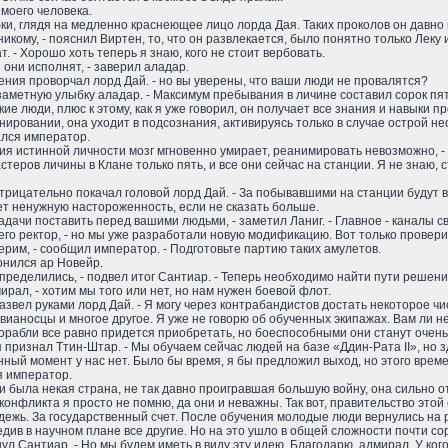
 моего человека.
ки, глядя на медленно краснеющее лицо лорда Дая. Таких проколов он давно 
икому, - пояснил Виртен, то, что он развлекается, было понятно только Леку и 
ат. - Хорошо хоть теперь я знаю, кого не стоит вербовать.
они исполнят, - заверил аладар.
омнения проворчал лорд Дай. - но вы уверены, что ваши люди не провалятся?
езаметную улыбку аладар. - Максимум пребывания в личине составил сорок пят
кие люди, плюс к этому, как я уже говорил, он получает все знания и навыки
нировании, она уходит в подсознания, активируясь только в случае острой н
ался император.
ия истинной личности мозг мгновенно умирает, реанимировать невозможно, - 
астеров личины в Клане только пять, и все они сейчас на станции. Я не знаю
- отрицательно покачал головой лорд Дай. - За побывавшими на станции буду
т ненужную настороженность, если не сказать больше.
адачи поставить перед вашими людьми, - заметил Ланиг. - Главное - каналы 
него ректор, - но мы уже разработали новую модификацию. Вот только провер
ерим, - сообщил император. - Подготовьте партию таких амулетов.
онился ар Новейр.
определились, - подвел итог Сантиар. - Теперь необходимо найти пути решения
ирал, - хотим мы того или нет, но нам нужен боевой флот.
азвел руками лорд Дай. - Я могу через контрабандистов достать некоторое чис
вианосцы и многое другое. Я уже не говорю об обученных экипажах. Вам ли не 
 корабли все равно придется приобретать, но боеспособными они станут очень
отя признал Ттин-Штар. - Мы обучаем сейчас людей на базе «Ддин-Рата II», 
нный момент у нас нет. Было бы время, я бы предложил выход, но этого времен
я император.
и была некая страна, не так давно проигравшая большую войну, она сильно о
конфликта я просто не помню, да они и неважны. Так вот, правительство эт
ежь. За государственный счет. После обучения молодые люди вернулись на ро
див в научном плане все другие. Но на это ушло в общей сложности почти сор
охнул Сантиар. - Но мы будем иметь в виду эту идею. Благодарю, адмирал. У ко