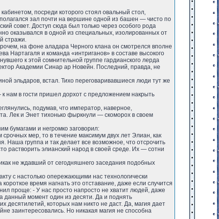
кабинетом, посреди которого стоял овальный стол,
олагался зал почти на вершине одной из башен — чисто по
ий совет. Доступ сюда был только через особого рода
нно оказывался в одной из специальных, изолированных от
й стражи.
прочем, на фоне аладара Черного клана он смотрелся вполне
ева Нартагаля и команда «интриганов» в составе высокого
нувшего к этой сомнительной группе гардианского лерда
ктор Академии Синар ар Новейн. Последний, правда, не
ной эльдаров, встал. Тихо переговаривавшиеся люди тут же
 — к нам в гости пришел дорхот с предложением накрыть
глянулись, подумав, что император, наверное,
та. Лек и Энет тихонько фыркнули — скоморох в своем
им бумагами и негромко заговорил:
 срочных мер, то в течение максимум двух лет Элиан, как
я. Наша группа и так делает все возможное, что отсрочить
то растворить элианский народ в своей среде. Их — сотни
никак не ждавший от сегодняшнего заседания подобных
нтакту с настолько опережающими нас технологически
 короткое время нагнать это отставание, даже если случится
нил проще: - У нас просто напросто не хватит людей, даже
на данный момент один из десяти. Да и поднять
 десятилетий, которых нам никто не даст. Да, магия дает
йне заинтересовались. Но никакая магия не способна