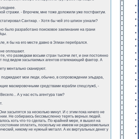
холоднее.
ной стражи. - Впрочем, мне тоже доложили уже постфактум.
онстатировал Сантиар. - Хотя бы чей это шпион узнали?
вно было разработано поисковое заклинание на грани
йцы.
гале, я бы на его месте давно в Элиан перебрался.
и не оплошают.
те, что разведкам восьми стран тысячи лет, и они постоянно
ают под видом засылаемых агентов отвлекающий фактор. А
нету ментально сканируют.
же поджидают мои люди, обычно, в сопровождении эльдара,
ающие маскировочными средствами корабли спецслужб, -
Весело... А у нас есть агентура там?
т.
Они засыпятся за несколько минут. И с этим пока ничего не
оянии. Не собираюсь бессмысленно терять верных людей.
алось хоть что-то сделать. По крайней мере, я вышел на
в состоянии оплатить, поскольку не имеем ни редкоземельных
ический, никому не нужный металл. А их виртуальных денег у