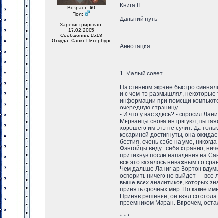
Книга II
Возраст: 60
Пол:
Дальний путь
Зарегистрирован:
17.02.2005
Сообщения: 1518
Откуда: Санкт-Петербург
Аннотация:
1. Малый совет
На стенном экране быстро сменяли
и о чем-то размышлял, некоторые 
информации при помощи компьютеро
очередную страницу.
- И что у нас здесь? - спросил Ланиг
Мерванцы снова интригуют, пытаяс
хорошего им это не сулит. Да толь
кесариней достигнуты, она ожидае
бестия, очень себе на уме, никогда
Фангойцы ведут себя странно, нич
притихнув после нападения на Са
все это казалось неважным по сра
Чем дальше Ланиг ар Вортон вдумы
оспорить ничего не выйдет — все 
выше всех аналитиков, которых зна
принять срочных мер. Но какие име
Приняв решение, он взял со стола
преемником Маран. Впрочем, оста
* * *