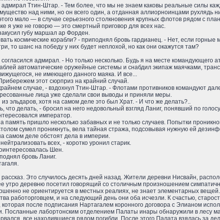
 адмирал Ттин-Штар. - Тем более, что мы не знаем каковы реальные силы кажд
ущество над ними, но он всего один, а отданная аллиорноинцами рухлядь ник
 этого мало — в случае серьезного столкновения крупных флотов рядом с пла
е я уже не говорю — это смертный приговор для всех нас.
 закусил губу маршал ар Форден.
овать космические корабли? - приподнял бровь гардианец. - Нет, если горны
и, то шанс на победу у них будет неплохой, но как они окажутся там?
, - согласился адмирал. - Но только несколько. Будь я на месте командующег
раблей автоматические оружейные системы и снабдил экипаж маячками, тран
ижущегося, не имеющего данного маяка. И все...
 - Прибережем этот сюрприз на крайний случай.
 крайнем случае, - вздохнул Ттин-Штар. - Флотами противников командуют дале
ересованные лица уже сделали свои выводы и приняли меры.
 из эльдаров, хотя на самом деле это был Храт. - И что же делать?..
, что делать, - бросил на него недовольный взгляд Ланиг, понявший по голосу
интересовался император.
а память пришло несколько забавных и не только случаев. Попытки проникнове
столом сумел проникнуть, вела тайная стража, подсовывая нужную ей дезинф
на самом деле обстоят дела в империи.
нейтрализовать всех, - коротко уронил старик.
 поинтересовалась Шен.
иподнял бровь Ланиг.
тагаля.
 рассказ. Это случилось десять дней назад. Жители деревни Нисвайн, распо
ее утро деревню посетил говорящий со столичным произношением симпатичн
ершенно не ориентируется в местных реалиях, не знает элементарных вещей.
ва работорговцем, и на следующий день они оба исчезли. К счастью, старо
 которая после подписания Нартагалем коронного договора с Элианом испол
и. Посланные лабортонским отделением Палаты инары обнаружили в лесу мал
рвался, все находившиеся рядом погибли. После этого Палата взялась за дел