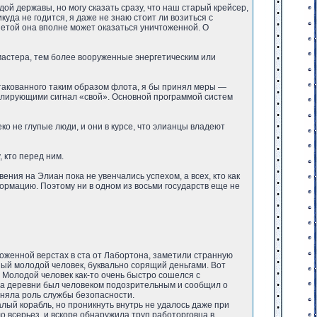
ой державы, но могу сказать сразу, что наш старый крейсер,
уда не годится, я даже не знаю стоит ли возиться с
нетой она вполне может оказаться уничтоженной. О
е мастера, тем более вооруженные энергетическим или
о атакованного таким образом флота, я бы принял меры —
слирующими сигнал «свой». Основной программой систем
ко не глупые люди, и они в курсе, что элианцы владеют
, кто перед ним.
ния на Элиан пока не увенчались успехом, а всех, кто как
ормацию. Поэтому ни в одном из восьми государств еще не
ложенной верстах в ста от Лабортона, заметили странную
ый молодой человек, буквально сорящий деньгами. Вот
 Молодой человек как-то очень быстро сошелся с
ста деревни был человеком подозрительным и сообщил о
няла роль службы безопасности.
ый корабль, но проникнуть внутрь не удалось даже при
о всерьез, и вскоре обнаружила труп работорговца в