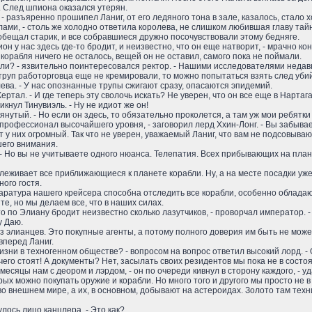
 След шпиона оказался утерян.
 - разъяренно прошипел Ланиг, от его ледяного тона в зале, казалось, стало 
лами, - столь же холодно ответила королева, не слишком любившая главу тай
ообещал старик, и все собравшиеся дружно посочувствовали этому бедняге.
ион у нас здесь где-то бродит, и неизвестно, что он еще натворит, - мрачно к
т корабля ничего не осталось, вещей он не оставил, самого пока не поймали.
али? - язвительно поинтересовался ректор. - Нашими исследователями неда
труп работорговца еще не кремировали, то можно попытаться взять след уби
олева. - У нас опознанные трупы сжигают сразу, опасаются эпидемий.
Кертал. - И где теперь эту сволочь искать? Не уверен, что он все еще в Нарта
хикнул Тинувиэль. - Ну не идиот же он!
мянутый. - Но если он здесь, то обязательно проколется, а там уж мои ребятк
о профессионал высочайшего уровня, - заговорил лерд Ххин-Лонг. - Вы забывае
т у них огромный. Так что не уверен, уважаемый Ланиг, что вам не подсовыв
шего внимания.
. - Но вы не учитываете одного нюанса. Телепатия. Всех прибывающих на пла
тслеживает все приближающиеся к планете корабли. Ну, а на месте посадки у
ого гостя.
паратура нашего крейсера способна отследить все корабли, особенно облад
те, но мы делаем все, что в наших силах.
то по Элиану бродит неизвестно сколько лазутчиков, - проворчал император. - 
у Даю.
не из элианцев. Это покупные агенты, а потому полного доверия им быть не може
вперед Ланиг.
жизни в техногенном обществе? - вопросом на вопрос ответил высокий лорд. - 
его стоят! А документы? Нет, засылать своих резидентов мы пока не в сост
есяцы нам с деором и лэрдом, - он по очереди кивнул в сторону каждого, - уд
рых можно покупать оружие и корабли. Но много того и другого мы просто не 
о внешнем мире, а их, в основном, добывают на астероидах. Золото там техн
лось лицо канцлера. - Это как?