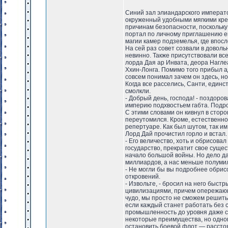
Синий зал элиандарского императо
окруженный удобными мягкими кре
причинам безопасности, поскольку
портал по личному приглашению ег
магии камер подземелья, где впос
На сей раз совет созвали в довол
невинно. Также присутствовали вс
лорда Дая ар Инвата, деора Нагле
Ххин-Лонга. Помимо того прибыл а
совсем понимал зачем он здесь, но
Когда все расселись, Санти, един
смолкли.
- Добрый день, господа! - поздоро
империю подхвостьем габта. Подро
С этими словами он кивнул в стор
переутомился. Кроме, естественно
репертуаре. Как был шутом, так им
Лорд Дай прочистил горло и встал
- Его величество, хоть и обрисова
государство, прекратит свое суще
начало большой войны. Но дело да
миллиардов, а нас меньше полуми
- Не могли бы вы подробнее обри
откровений.
- Извольте, - бросил на него быст
цивилизациями, причем опережающи
чудо, мы просто не сможем решить 
если каждый станет работать без с
промышленность до уровня даже са
некоторые преимущества, но однов
остановить боевой флот — расстоя