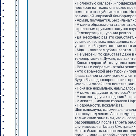
- Полностью согласен, - поддержал
невзирая на технологическое преим
ремонтом этих убогих лоханок. Но
возможной кварковой бомбардировк
- Армия, получается, бессильна? -
- А каким образом она станет атак
стрелковым оружием окажутся внутр
- Телепортация, - уронил ректор.
- Да, несколько раз это сработает
установил во всех помещениях ко
установил бы уничтожение всего дв
- Мда... - пожевал губами Кертал.
- Не уверен, что сработает даже в
телепортацией. Думаю, все заинт
- Копыто дорхота! - выругался один
- Вот мы и собрались, чтобы решить
- Что с вражеской агентурой? - по
Глава тайной стражи усмехнулся, н
будто бы по догвооренности с пре
имели ни малейшего понятия, как 
- Пока все нормально, нам удалось 
- А может вы думаете, что всех? -
- У вас есть другие сведения? - пр
- Имеются, - кивнула королева Нар
- Подробности, пожалуйста.
Шен вздохнула, вспоминая, начала
вспышку над лесом. А на следующ
только люди заметили, что он сов
разорившимся после запрета рабст
случившемся в Палату Смотрящих,
Но это было только начало истори
помощи мага — корабль просто взо