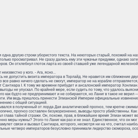
 одна другую строки убористого текста. На некоторых старый, похожий на н
только просматривал. Не сразу дались ему эти чужачьи придумки, однако зат
в. Он отхлебнул глоток ларта из своей ставшей уже легендарной железной кр
 неизвестно у кого. - Ага, ясно...
ь не допустить визита императора в Торлайд. Не нравится им сближение двух
ко все равно ничего сделать не смогут, император не на корабле отправляет
т Сантиара I. К тому же времени прибудет и ансалонский император Хонлиан
 выгоды не упускал. По крайней мере, если судить по тому, что удалось выясни
его как будто не предпринимают и не собираются, но Ланиг в такое не верил
нти. Им ведь пришлось принести Элианской Империи официальные извинения
внению с общей ситуацией.
вался в полученный от лорда Дая аналитический прогноз, тем крепче сжимали
логично, прогноз составлен безукоризненно, выводы просто убийственны. Как 
л глава тайной стражи. Он, похоже, прав, в ближайшее время Элиан может во
нно меры нужны? Этого-то Ланиг как раз и не знал. Единственное, что он мог
 амулет связи и вызвал Сантиара, которого, несмотря ни на что, считал наиб
льные четверо императоров безусловно принимали лидерство скомороха, осо