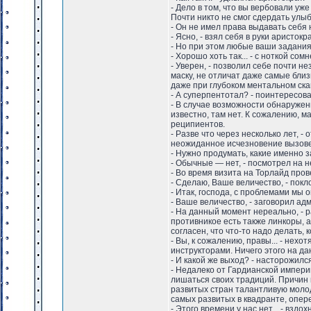
- Дело в том, что вы вербовали уже
Почти никто не смог сдердать улыб
- Он не имел права выдавать себя н
- Ясно, - взял себя в руки аристокр
- Но при этом любые ваши задания 
- Хорошо хоть так... - с ноткой с
- Уверен, - позволил себе почти н
маску, не отличат даже самые близ
даже при глубоком ментальном ска
- А суперпентотал? - поинтересов
- В случае возможности обнаружен
известно, там нет. К сожалению, м
реципиентов.
- Разве что через несколько лет, 
неожиданное исчезновение вызове
- Нужно продумать, какие именно з
- Обычные — нет, - посмотрел на 
- Во время визита на Торлайд пров
- Сделаю, Ваше величество, - покл
- Итак, господа, с проблемами мы 
- Ваше величество, - заговорил адм
- На данный момент нереально, - р
противникое есть также линкоры, а
согласен, что что-то надо делать,
- Вы, к сожалению, правы... - нех
инструкторами. Ничего этого на да
- И какой же выход? - насторожилс
- Недалеко от Гардианской импери
лишаться своих традиций. Причин 
развитых стран талантливую молод
самых развитых в квадранте, опере
- Этого времени у нас нет... - взд