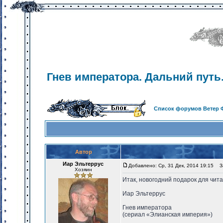
Гнев императора. Дальний путь
Список форумов Ветер 
Автор
Иар Эльтеррус
Добавлено: Ср, 31 Дек, 2014 19:15
За
Хозяин
Итак, новогодний подарок для чит
Иар Эльтеррус
Гнев императора
(сериал «Элианская империя»)