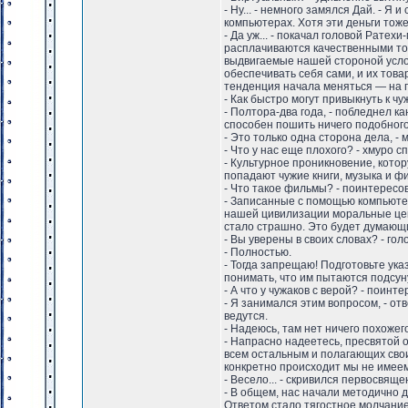
- Ну... - немного замялся Дай. - Я
компьютерах. Хотя эти деньги тож
- Да уж... - покачал головой Рате
расплачиваются качественными тов
выдвигаемые нашей стороной услов
обеспечивать себя сами, и их тов
тенденция начала меняться — на 
- Как быстро могут привыкнуть к 
- Полтора-два года, - побледнел к
способен пошить ничего подобного.
- Это только одна сторона дела, -
- Что у нас еще плохого? - хмуро 
- Культурное проникновение, котор
попадают чужие книги, музыка и ф
- Что такое фильмы? - поинтересов
- Записанные с помощью компьютеро
нашей цивилизации моральные ценно
стало страшно. Это будет думающи
- Вы уверены в своих словах? - гол
- Полностью.
- Тогда запрещаю! Подготовьте ук
понимать, что им пытаются подсуну
- А что у чужаков с верой? - поин
- Я занимался этим вопросом, - от
ведутся.
- Надеюсь, там нет ничего похожег
- Напрасно надеетесь, пресвятой 
всем остальным и полагающих своим
конкретно происходит мы не имее
- Весело... - скривился первосвяще
- В общем, нас начали методично да
Ответом стало тягостное молчание