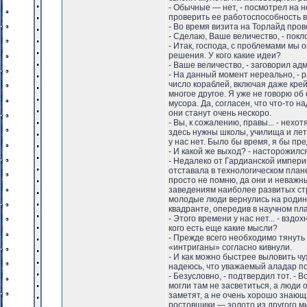
- Обычные — нет, - посмотрел на н
проверить ее работоспособность 
- Во время визита на Торлайд пров
- Сделаю, Ваше величество, - покл
- Итак, господа, с проблемами мы 
решения. У кого какие идеи?
- Ваше величество, - заговорил адм
- На данный момент нереально, - р
число кораблей, включая даже крей
многое другое. Я уже не говорю об
мусора. Да, согласен, что что-то 
они станут очень нескоро.
- Вы, к сожалению, правы... - нехо
здесь нужны школы, училища и ле
у нас нет. Было бы время, я бы пре
- И какой же выход? - насторожилс
- Недалеко от Гардианской импери
отставала в технологическом план
просто не помню, да они и неважн
заведениям наиболее развитых ст
молодые люди вернулись на родину
квадранте, опередив в научном пла
- Этого времени у нас нет... - взд
кого есть еще какие мысли?
- Прежде всего необходимо тянуть 
«интриганы» согласно кивнули.
- И как можно быстрее выловить чу
надеюсь, что уважаемый аладар по
- Безусловно, - подтвердил тот. -
могли там не засветиться, а люди
заметят, а не очень хорошо знающ
ростовщики — золото из другого м