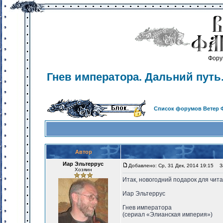
Фору
Гнев императора. Дальний путь
Список форумов Ветер 
Автор
Иар Эльтеррус
Добавлено: Ср, 31 Дек, 2014 19:15
За
Хозяин
Итак, новогодний подарок для чит
Иар Эльтеррус
Гнев императора
(сериал «Элианская империя»)