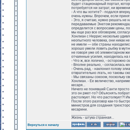
будет стационарный портал, которы
потребуется ни затрат, ни времени
- А что вы хотите? - подался впе
очень нужны. Впрочем, если приня
- Это, я считаю, нужно решать не 
передаваемые Энетом рекомендаци
определится с вопросами цены, по
мы еще раз все обговорим, соглас
Хонлиан с Неррис несколько удивл
неопытного человека, они никак н
не имели — обе страны находились
хорошо умели ловить рыбку в мутн
не говоря уже об элементарном жи
отчаянные усилия, находилась на
- Что ж, все логично, - осторожно 
- Вполне реально, - согласилась ке
- Очень рад, - наклонил голову эли
отвратительно лгать, но таковы ск
- Мы связаны союзом, поскольку с
Хонлиан. - Ее величество, наприм
кесаря...
Ничего не понявший Санти просто 
это он ржет-то? Объяснять побрати
растолкует. Но что растолкует?! 
После этого разговор как-то быстр
министров для создания трехсторо
кесарини.
_________________
Жизнь - штука странная...
Вернуться к началу