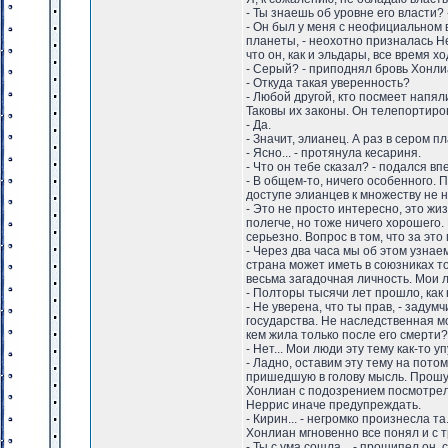
- Ты знаешь об уровне его власти? 
- Он был у меня с неофициальном 
планеты, - неохотно призналась Не
что он, как и эльдары, все время 
- Серый? - приподнял бровь Хонлиа
- Откуда такая уверенность?
- Любой другой, кто посмеет напял
Таковы их законы. Он телепортиро
- Да.
- Значит, элианец. А раз в сером
- Ясно... - протянула кесариня.
- Что он тебе сказал? - подался в
- В общем-то, ничего особенного. 
доступе элианцев к множеству не 
- Это не просто интересно, это жи
полегче, но тоже ничего хорошего
серьезно. Вопрос в том, что за это
- Через два часа мы об этом узнаем
страна может иметь в союзниках т
весьма загадочная личность. Мои л
- Полторы тысячи лет прошло, как 
- Не уверена, что ты прав, - задум
государства. Не наследственная м
кем жила только после его смерти?
- Нет... Мои люди эту тему как-то уп
- Ладно, оставим эту тему на пото
пришедшую в голову мысль. Прошу 
Хонлиан с подозрением посмотрела
Неррис иначе предупреждать.
- Кирин... - негромко произнесла та
Хонлиан мгновенно все понял и с 
- Ты с ума сошла... - прошипел он