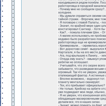
находившиеся рядом погибли. Посл
работорговца в городской канализ
- Почему мне не сообщили сразу?..
холоднее.
- Мы думали справиться своими си
тайной стражи. - Впрочем, мне то
- Я поговорю с главой Палаты, - п
- Значит, по крайней мере один шпи
констатировал Сантиар. - Хотя бы
- Как?.. - пожала плечами Шен. - О
- А магию использовать не пробов
недавно было разработано поисков
работорговца еще не кремировали,
- Кремировали... - скривилась кор
- Вот дорхотово семя! - выругался 
Нартагале, я бы на его месте давн
- Ага, под крылышко к Ланигу... - хи
- Откуда ему знать? - хмыкнул упом
ребятки не оплошают.
- Учитывайте, что это скорее всег
забываете, что разведкам восьми с
огромный. Так что не уверен, ува
отвлекающий фактор. А истинные 
- Вполне возможно, - вздохнул тот
планету ментально сканируют.
- Тех, кто прибывает официально?
- Не только. Крейсер на орбите от
уже поджидают мои люди, обычно, 
- Я не уверен, что изношенная ап
обладающие маскировочными средст
делаем все, что в наших силах.
- Значит, можно принять за факт, 