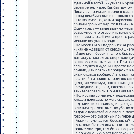
туманной маской Тинувиэля и хрюк
своем репертуаре. Как был шутом, 
Лорд Дай прочистил горло и встал
перед ним бумагами и негромко за
- Его величество, хоть и обрисов
примем срочных мер, то в течение 
Скажу сразу — какие именно меры 
возможное, что отсрочить начало 
военными способами, а просто рас
меньше полумиллиарда.
- Не могли бы вы подробнее обри
никак не ждавший от сегодняшнег
- Извольте, - бросил на него быст
контакту с настолько опережающи
сотни, если не тысячи лет. При вс
если случится чудо, мы просто не 
поняли, Дай пояснил проще: - У на
сна и отдыха вообще. И это при то
десяти. Да и поднять промышленн
дело, как минимум, нескольких дес
преимущества, но одновременно яв
заинтересовались. Но никакая маг
- Полностью согласен, - поддержа
каждой державы, но могу сказать 
над ними, но он всего один, а отд
возиться с ремонтом этих убогих л
рядом с планетой она вполне може
говорю — это смертный приговор д
- Армия, получается, бессильна? -
- А каким образом она станет атак
горные мастера, тем более вооруж
на победу у них будет неплохой, н