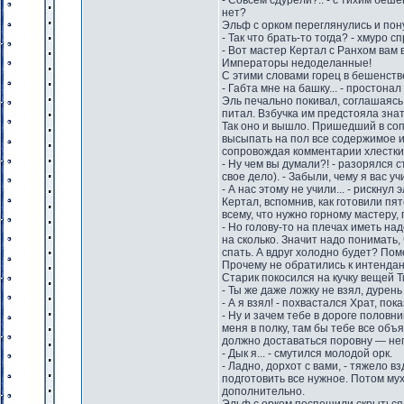
- Совсем сдурели?.. - с тихим беше
нет?
Эльф с орком переглянулись и пон
- Так что брать-то тогда? - хмуро с
- Вот мастер Кертал с Ранхом вам 
Императоры недоделанные!
С этими словами горец в бешенстве
- Габта мне на башку... - простонал 
Эль печально покивал, соглашаясь
питал. Взбучка им предстояла зна
Так оно и вышло. Пришедший в соп
высыпать на пол все содержимое и
сопровождая комментарии хлестки
- Ну чем вы думали?! - разорялся
свое дело). - Забыли, чему я вас уч
- А нас этому не учили... - рискнул 
Кертал, вспомнив, как готовили пя
всему, что нужно горному мастеру,
- Но голову-то на плечах иметь на
на сколько. Значит надо понимать, 
спать. А вдруг холодно будет? Пом
Прочему не обратились к интендан
Старик покосился на кучку вещей Т
- Ты же даже ложку не взял, дурен
- А я взял! - похвастался Храт, пок
- Ну и зачем тебе в дороге половни
меня в полку, там бы тебе все объ
должно доставаться поровну — не
- Дык я... - смутился молодой орк.
- Ладно, дорхот с вами, - тяжело 
подготовить все нужное. Потом мух
дополнительно.