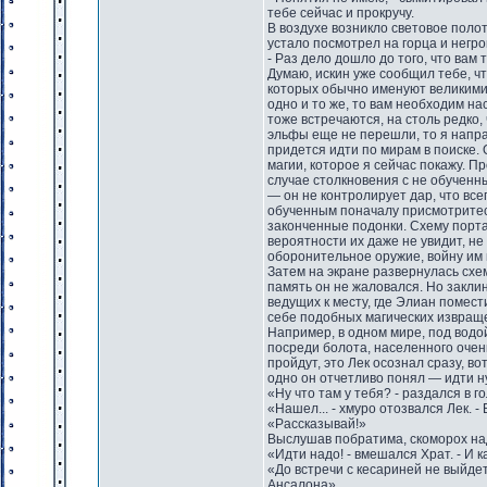
тебе сейчас и прокручу.
В воздухе возникло световое поло
устало посмотрел на горца и негро
- Раз дело дошло до того, что вам
Думаю, искин уже сообщил тебе, ч
которых обычно именуют великими 
одно и то же, то вам необходим на
тоже встречаются, на столь редко,
эльфы еще не перешли, то я напра
придется идти по мирам в поиске.
магии, которое я сейчас покажу. Пр
случае столкновения с не обученны
— он не контролирует дар, что вс
обученным поначалу присмотритесь
законченные подонки. Схему портал
вероятности их даже не увидит, не
оборонительное оружие, войну им 
Затем на экране развернулась схе
память он не жаловался. Но закли
ведущих к месту, где Элиан помест
себе подобных магических извращ
Например, в одном мире, под водой
посреди болота, населенного очен
пройдут, это Лек осознал сразу, в
одно он отчетливо понял — идти н
«Ну что там у тебя? - раздался в 
«Нашел... - хмуро отозвался Лек. -
«Рассказывай!»
Выслушав побратима, скоморох на
«Идти надо! - вмешался Храт. - И 
«До встречи с кесариней не выйдет
Ансалона».