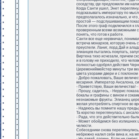
соседству, где предложили им напи
Когда Санти ушел, Энет перегляну
подсказывать императору по мысл
предполагалось изначально, и что
простой — подслушивающим показал
После этого граф подключился к гл
проверенным всеми возможными сп
понять, что готов к работе.
Санти все еще нервничал, понимая
встреча монархов, которую очень с
преуспели. Ланиг, лорд Дай и ала
элианцев пытались покупать, запу
Виртена тихо исчезали, причем сх
и в голову не приходило, что чело
полностью одобрял действия Черно
Церемониймейстер минуты три вел
цвета узорами двери и с поклоном п
- Добро пожаловать, Ваше величест
кесариня. Император Ансалона, сид
- Приветствую, Ваши величества! -
- Прошу, садитесь, - Неррис показ
бокалы и графины с вином и сока
незнакомые фрукты. Элианец церем
желая употреблять спиртное во вр
- Надеюсь вы помните нашу предыд
Та коротко переглянулась с ансалон
- Рада, что это действительно был
- Может обойдемся без излишних ц
челюсти.
Собеседники снова переглянулись,
небрежно налил себе вина и, на м
- Ну давай, парень. Если не секрет