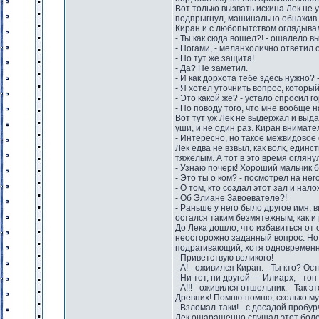
Вот только вызвать искина Лек не 
подпрыгнул, машинально обнажив к
Киран и с любопытством оглядывал
- Ты как сюда вошел?! - ошалело в
- Ногами, - меланхолично ответил 
- Но тут же защита!
- Да? Не заметил.
- И как дорхота тебе здесь нужно?
- Я хотел уточнить вопрос, которы
- Это какой же? - устало спросил го
- По поводу того, что мне вообще н
Вот тут уж Лек не выдержал и выда
уши, и не один раз. Киран внимате
- Интересно, но такое межвидовое
Лек едва не взвыл, как волк, еди
тяжелым. А тот в это время огляну
- Узнаю почерк! Хороший мальчик б
- Это ты о ком? - посмотрел на не
- О том, кто создал этот зал и нал
- Об Элиане Завоевателе?!
- Раньше у него было другое имя, 
остался таким безмятежным, как и
До Лека дошло, что избавиться от
неосторожно заданный вопрос. Но 
подрагивающий, хотя одновременн
- Приветствую великого!
- А! - оживился Киран. - Ты кто? О
- Ни тот, ни другой — Илиарх, - т
- А!!! - оживился отшельник. - Так
Древних! Помню-помню, сколько му
- Взломал-таки! - с досадой пробу
Лек ошарашенно слушал этот более