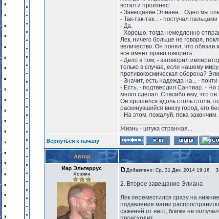
встал и произнес:
- Завещание Элиана... Одно мы слы
- Так-так-так... - постучал пальца
- Да.
- Хорошо, тогда немедленно отпра
Лек, ничего больше не говоря, по
величество. Он понял, что обязан 
все имеет право говорить.
- Дело в том, - заговорил императ
только в случае, если нашему миру 
противокосмическая оборона? Эли
- Значит, есть надежда на... - по
- Есть, - подтвердил Сантиар. - Н
много сделал. Спасибо ему, что он
Он прошелся вдоль столь стола, о
раскинувшийся внизу город, его б
- На этом, пожалуй, пока закончим
_________________
Жизнь - штука странная...
Вернуться к началу
Автор
Иар Эльтеррус
Добавлено: Ср, 31 Дек, 2014 19:16
За
Хозяин
2. Второе завещание Элиана
Лек переместился сразу на нижние
подавления магии распространило
саженей от него, ближе не получал
происходит.