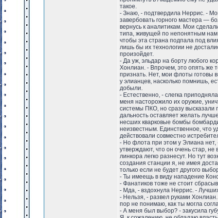
такое.
- Знаю, - подтвердила Неррис. - М
завербовать горного мастера — бо
вернусь к аналитикам. Мои сделал
типа, живущей по непонятным нам 
чтобы эта страна подпала под вли
лишь бы их технологии не досталис
произойдет.
- Да уж, эльдар на борту любого к
Хонлиан. - Впрочем, это опять же 
признать. Нет, мои флоты готовы в
у элианцев, насколько помнишь, е
добыли.
- Естественно, - слегка приподняла
меня насторожило их оружие, уни
системы ПКО, но сразу высказали 
дальность оставляет желать лучшег
несших кварковые бомбы бомбарди
неизвестным. Единственное, что уд
действовали совместно истребител
- Но флота при этом у Элиана нет,
утверждают, что он очень стар, не 
линкора легко разнесут. Но тут во
создания станции я, не имея дост
только если не будет другого выбо
- Ты имеещь в виду нападение Ко
- Фанатиков тоже не стоит сбрасы
- Мда, - вздохнула Неррис. - Лучш
- Нельзя, - развел руками Хонлиан.
пор не понимаю, как ты могла сог
- А меня был выбор? - закусила губ
Я, к сожалению, не обладаю власть