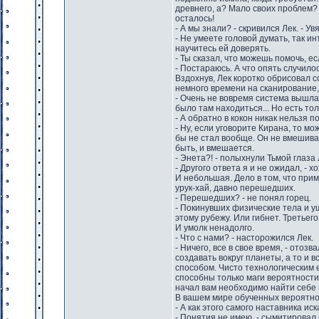
древнего, а? Мало своих проблем? 
осталось!
- А мы знали? - скривился Лек. - У
- Не умеете головой думать, так ин
научитесь ей доверять.
- Ты сказал, что можешь помочь, ес
- Постараюсь. А что опять случило
Вздохнув, Лек коротко обрисовал 
немного времени на сканирование, 
- Очень не вовремя система вышла и
было там находиться... Но есть толь
- А обратно в кокон никак нельзя п
- Ну, если уговорите Кирана, то м
бы не стал вообще. Он не вмешивае
быть, и вмешается.
- Энета?! - полыхнули Тьмой глаза 
- Другого ответа я и не ожидал, - 
И небольшая. Дело в том, что при
урук-хай, давно перешедших.
- Перешедших? - не понял горец.
- Покинувших физические тела и у
этому рубежу. Или гибнет. Третьего
И умолк ненадолго.
- Что с нами? - насторожился Лек.
- Ничего, все в свое время, - отоз
создавать вокруг планеты, а то и
способом. Чисто технологическим 
способны только маги вероятности
начал вам необходимо найти себе 
В вашем мире обученных вероятност
- А как этого самого наставника иск
- Понятия не имею, - сымитировал 