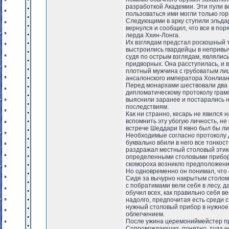
разработкой Академии. Эти пули в
пользоваться ими могли только гор
Следующими в арку ступили эльдары
вернулся и сообщил, что все в пор
лерда Ххин-Лонга.
Их взглядам предстал роскошный 
выстроились гвардейцы в непривы
судя по острым взглядам, являлис
придворных. Она расступилась, и 
плотный мужчина с грубоватым лиц
ансалонского императора Хонлиана
Перед монархами шествовали два
дипломатическому протоколу грам
выяснили заранее и постарались н
последствиям.
Как ни странно, кесарь не явился н
вспомнить эту убогую личность, н
встрече Шеддари II явно был бы л
Необходимые согласно протоколу д
буквально вбили в него все тонкос
раздражал местный столовый этик
определенными столовыми прибора
скомороха возникло предположение
Но одновременно он понимал, что 
Сидя за вычурно накрытым столом 
с побратимами вели себя в лесу, да
обучил всех, как правильно себя в
надолго, предпочитая есть среди с
нужный столовый прибор в нужное 
облегчением.
После ужина церемониймейстер про
Сопровождающих, понятно, туда н