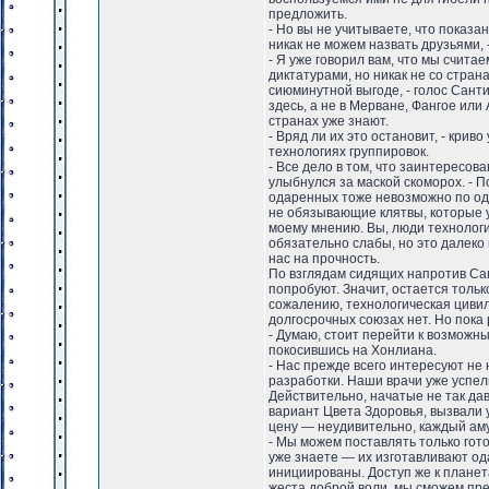
предложить.
- Но вы не учитываете, что показа
никак не можем назвать друзьями, 
- Я уже говорил вам, что мы счита
диктатурами, но никак не со стра
сиюминутной выгоде, - голос Сант
здесь, а не в Мерване, Фангое или
странах уже знают.
- Вряд ли их это остановит, - кри
технологиях группировок.
- Все дело в том, что заинтересов
улыбнулся за маской скоморох. - 
одаренных тоже невозможно по одн
не обязывающие клятвы, которые у
моему мнению. Вы, люди технологи
обязательно слабы, но это далеко
нас на прочность.
По взглядам сидящих напротив Сан
попробуют. Значит, остается тольк
сожалению, технологическая цивил
долгосрочных союзах нет. Но пока 
- Думаю, стоит перейти к возможн
покосившись на Хонлиана.
- Нас прежде всего интересуют не 
разработки. Наши врачи уже успел
Действительно, начатые не так да
вариант Цвета Здоровья, вызвали 
цену — неудивительно, каждый ам
- Мы можем поставлять только гот
уже знаете — их изготавливают одар
инициированы. Доступ же к планет
жеста доброй воли, мы сможем пре