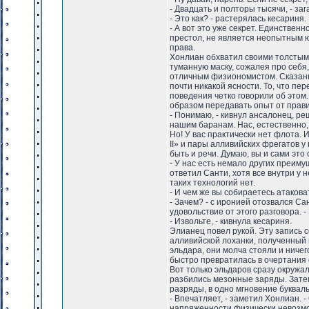
- Двадцать и полторы тысячи, - за
- Это как? - растерялась кесариня.
- А вот это уже секрет. Единственно
престол, не является неопытным ю
права.
Хонлиан обхватил своими толстым
туманную маску, сожалея про себя,
отличным физиономистом. Сказанн
почти никакой ясности. То, что п
поведения четко говорили об этом. 
образом передавать опыт от правит
- Понимаю, - кивнул ансалонец, ре
нашим баранам. Нас, естественно,
Но! У вас практически нет флота. И
II» и пары алливийских фрегатов у
быть и речи. Думаю, вы и сами это
- У нас есть немало других преим
ответил Санти, хотя все внутри у 
таких технологий нет.
- И чем же вы собираетесь атаков
- Зачем? - с иронией отозвался Са
удовольствие от этого разговора.
- Извольте, - кивнула кесариня.
Элианец повел рукой. Эту запись
алливийской лоханки, полученный 
эльдара, они молча стояли и ничего
быстро превратилась в очертания ф
Вот только эльдаров сразу окружа
разбились мезонные заряды. Затем
разряды, в одно мгновение буквал
- Впечатляет, - заметил Хонлиан. 
напряженности физически невозмож