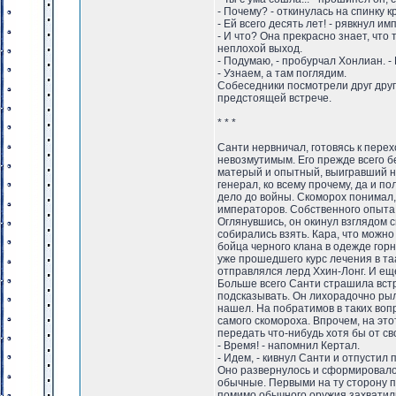
- Почему? - откинулась на спинку 
- Ей всего десять лет! - рявкнул им
- И что? Она прекрасно знает, что 
неплохой выход.
- Подумаю, - пробурчал Хонлиан. -
- Узнаем, а там поглядим.
Собеседники посмотрели друг друг
предстоящей встрече.
* * *
Санти нервничал, готовясь к пере
невозмутимым. Его прежде всего б
матерый и опытный, выигравший не
генерал, ко всему прочему, да и п
дело до войны. Скоморох понимал,
императоров. Собственного опыта
Оглянувшись, он окинул взглядом с
собирались взять. Кара, что можн
бойца черного клана в одежде гор
уже прошедшего курс лечения в таа
отправлялся лерд Ххин-Лонг. И ещ
Больше всего Санти страшила встр
подсказывать. Он лихорадочно рыл
нашел. На побратимов в таких воп
самого скомороха. Впрочем, на это
передать что-нибудь хотя бы от сво
- Время! - напомнил Кертал.
- Идем, - кивнул Санти и отпустил
Оно развернулось и сформировало
обычные. Первыми на ту сторону п
помимо обычного оружия захватил