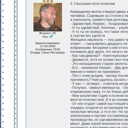
3. Скользкие пути политики
Камердинер молча отворил дверь к
человека. Сидевшая за столом у о
и наклонила, приветствуя долгожда
- Здравствуй, Неррис, - поздоровал
- И ты здравствуй, Хонлиан, - улыб
- А то ты не знаешь, что такое лет
Возраст: 60
и сортир без удобств.
Пол:
Женщина хмыкнула — она давно пр
Зарегистрирован:
этикет — сказывались двадцать пят
17.02.2005
избранными. Кесариня к ним относ
Сообщения: 1518
понимали друг друга, что ничуть н
Откуда: Санкт-Петербург
- Как там девочка? - поинтересова
- Держится, хотя по ночам тихо пл
- Эту напыщенную старую сволочь
- Его, - хихикнула Неррис. - Два д
имении и никого не принимает.
- Пес с этим уродом, - взгляд Хон
проникнуть? Нам удалось заслать т
- У нас — четверо, - ответила кеса
- Получил, - кивнул император. - 
откровенную лажу, то ли Элиан де
- Мои аналитики тодже в полном н
фантастических книг. И я их пони
- От нее отдает самой настоящей 
эльдары создали из астероидов ги
несколько месяце, а то и лет. Но
электроника и прочие составляющ
производство, но одновременно ме
минут. Даже порой конечности отр
проникнуть в Академию ему не удал