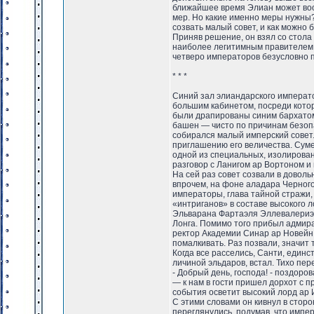
ближайшее время Элиан может вооб
мер. Но какие именно меры нужны? 
созвать малый совет, и как можно 
Приняв решение, он взял со стола 
наиболее легитимным правителем,
четверо императоров безусловно п
* * *
Синий зал элиандарского императ
большим кабинетом, посреди кото
были драпированы синим бархатом
башен — чисто по причинам безоп
собирался малый имперский совет.
приглашению его величества. Суме
одной из специальных, изолирован
разговор с Ланигом ар Вортоном и
На сей раз совет созвали в довол
впрочем, на фоне аладара Черного
императоры, глава тайной стражи,
«интриганов» в составе высокого 
Эльварана Фартаэля Эллевалериэ и
Лонга. Помимо того прибыл адмир
ректор Академии Синар ар Новейн.
помалкивать. Раз позвали, значит 
Когда все расселись, Санти, един
личиной эльдаров, встал. Тихо пе
- Добрый день, господа! - поздоро
— к нам в гости пришел дорхот с 
события осветит высокий лорд ар 
С этими словами он кивнул в стор
переглянулись, подумав, что импе