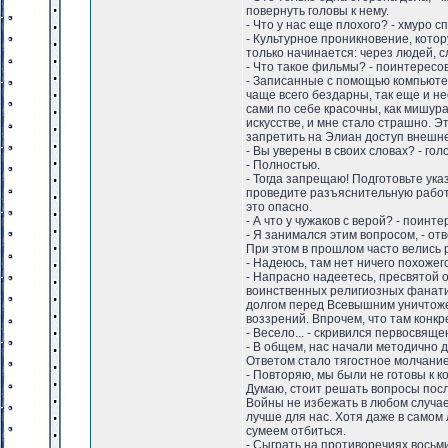
повернуть головы к нему.
- Что у нас еще плохого? - хмуро 
- Культурное проникновение, котор
только начинается: через людей, 
- Что такое фильмы? - поинтересов
- Записанные с помощью компьютеро
чаще всего бездарны, так еще и 
сами по себе красочны, как мишура
искусстве, и мне стало страшно. Э
запретить на Элиан доступ внешне
- Вы уверены в своих словах? - гол
- Полностью.
- Тогда запрещаю! Подготовьте ука
проведите разъяснительную работу
это опасно.
- А что у чужаков с верой? - поин
- Я занимался этим вопросом, - от
При этом в прошлом часто велись 
- Надеюсь, там нет ничего похожег
- Напрасно надеетесь, пресвятой о
воинственных религиозных фанати
долгом перед Всевышним уничтожени
воззрений. Впрочем, что там конк
- Весело... - скривился первосвяще
- В общем, нас начали методично да
Ответом стало тягостное молчание
- Повторяю, мы были не готовы к ко
Думаю, стоит решать вопросы пос
Войны не избежать в любом случае,
лучше для нас. Хотя даже в самом
сумеем отбиться.
- Сыграть на противоречиях восьми