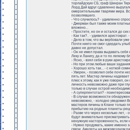
торлайдскую СБ; граф Шинран Тирн
Лорд Дай вдруг сдавленно выругал
омерзительными тварями мира. Все
позволявшего.
- Что случилось? - удивленно спро
- Джерман был также моим платным а
вложено...
- Простите, но он и остался до си
- Как так?.. - удивился аристократ.
- Дело в том, что вы вербовали уже
Почти никто не смог сдердать улы
давно не допустал.
- Он не имел права выдавать себя 
Леку и Ланигу, да и то по легкому бл
- Ясно, - взял себя в руки аристокр
- Но при этом любые ваши задания 
- Хорошо хоть так... - с ноткой с
- Уверен, - позволил себе почти н
пять лет. Мастер личины надевает 
плюс к этому, как я уже говорил, 
личность невозможно даже при глу
только в случае острой необходим
- А суперпентотал? - поинтересов
- В случае возможности обнаружен
невозможно, - холодно уведомил Ви
мастеров личины в Клане только пя
прибытию на родные планеты рец
- Разве что через несколько лет, 
будут внимательно присматривать
ненужную настороженность, если н
- Нужно продумать, какие именно з
связи. Амулеты на межзвездном ра