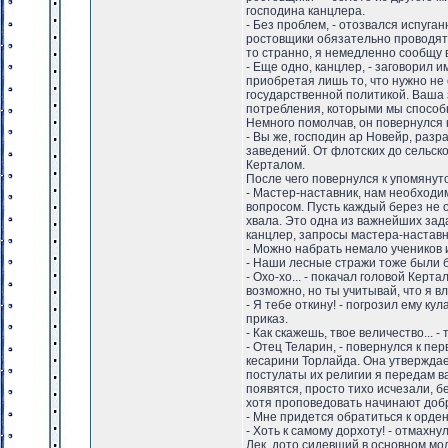
господина канцлера.
- Без проблем, - отозвался испуг
ростовщики обязательно проводят 
то странно, я немедленно сообщу 
- Еще одно, канцлер, - заговорил 
приобретая лишь то, что нужно не
государственной политикой. Ваша 
потребления, которыми мы способ
Немного помолчав, он повернулся к
- Вы же, господин ар Новейр, раз
заведений. От флотских до сельск
Керталом.
После чего повернулся к упомянут
- Мастер-наставник, нам необходи
вопросом. Пусть каждый берез не о
хвала. Это одна из важнейших зад
канцлер, запросы мастера-наставн
- Можно набрать немало учеников из
- Наши лесные стражи тоже были б
- Охо-хо... - покачал головой Керт
возможно, но ты учитывай, что я в
- Я тебе откину! - погрозил ему к
приказ.
- Как скажешь, твое величество... 
- Отец Теларин, - повернулся к п
кесарини Торлайда. Она утверждае
постулаты их религии я передам ва
появятся, просто тихо исчезали, б
хотя проповедовать начинают добр
- Мне придется обратиться к орден
- Хоть к самому дорхоту! - отмахнул
Лек, дото сидевший в основном мол