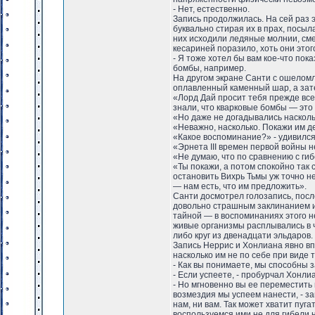
- Нет, естественно.
Запись продолжилась. На сей раз
буквально стирая их в прах, посы
них исходили ледяные молнии, сме
кесариней поразило, хоть они этог
- Я тоже хотел бы вам кое-что пока
бомбы, например.
На другом экране Санти с ошеломл
оплавленный каменный шар, а зат
«Лорд Дай просит тебя прежде всег
знали, что кварковые бомбы — это
«Но даже не догадывались наскольк
«Неважно, насколько. Покажи им д
«Какое воспоминание?» - удивился
«Эрнета III времен первой войны не
«Не думаю, что по сравнению с гиб
«Ты покажи, а потом спокойно так
остановить Вихрь Тьмы уж точно не 
— нам есть, что им предложить».
Санти досмотрел голозапись, посл
довольно страшным заклинанием из
тайной — в воспоминаниях этого н
живые организмы расплывались в ч
либо круг из двенадцати эльдаров.
Запись Неррис и Хонлиана явно вп
насколько им не по себе при виде
- Как вы понимаете, мы способны з
- Если успеете, - пробурчал Хонли
- Но мгновенно вы ее переместить
возмездия мы успеем нанести, - за
нам, ни вам. Так может хватит пуга
воспользуемся ими не для гибели н