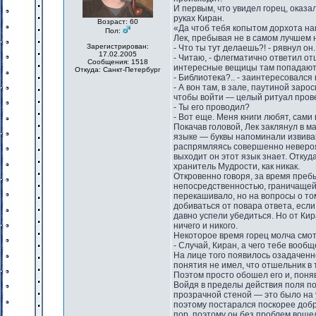
И первым, что увидел горец, оказ
руках Киран.
Возраст: 60
«Да чтоб тебя копытом дорхота на
Пол:
Лек, пребывая не в самом лучшем н
Зарегистрирован:
- Что ты тут делаешь?! - рявнул он.
17.02.2005
- Читаю, - флегматично ответил от
Сообщения: 1518
интересные вещицы там попадаютс
Откуда: Санкт-Петербург
- Библиотека?.. - заинтересовался 
- А вон там, в зале, паутиной заро
чтобы войти — целый ритуал пров
- Ты его проводил?
- Вот еще. Меня книги любят, сами в
Покачав головой, Лек заклянул в м
языке — буквы напоминали извиваю
распрямляясь совершенно невероят
выходит он этот язык знает. Отку
хранитель Мудрости, как никак.
Откровенно говоря, за время преб
непосредственностью, граничащей
перекашивало, но на вопросы о том,
добиваться от повара ответа, есл
давно успели убедиться. Но от Ки
ничего и никого.
Некоторое время горец молча смот
- Случай, Киран, а чего тебе вообщ
На лице того появилось озадаченно
понятия не имел, что отшельник в 
Поэтом просто обошел его и, поняв
Войдя в пределы действия поля под
прозрачной стеной — это было на у
поэтому постарался поскорее добр
пор, поэтому он без проблем воше