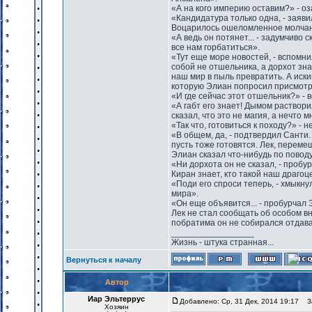
«А на кого империю оставим?» - о
«Кандидатура только одна, - заявил
Воцарилось ошеломленное молчан
«А ведь он потянет... - задумчиво с
все нам горбатиться».
«Тут еще море новостей, - вспомнил
собой не отшельника, а дорхот зн
наш мир в пыль превратить. А иски
которую Элиан попросил присмотре
«И где сейчас этот отшельник?» - 
«А габт его знает! Дымом раствори
сказал, что это не магия, а нечто
«Так что, готовиться к походу?» -
«В общем, да, - подтвердил Санти
пусть тоже готовятся. Лек, переме
Элиан сказал что-нибудь по поводу
«Ни дорхота он не сказал, - пробур
Киран знает, кто такой наш драгоце
«Поди его спроси теперь, - хмыкну
мира».
«Он еще объявится... - пробурчал Э
Лек не стал сообщать об особом в
побратима он не собирался отдавать
_________________
Жизнь - штука странная...
Вернуться к началу
Автор
Иар Эльтеррус
Добавлено: Ср, 31 Дек, 2014 19:17
За
Хозяин