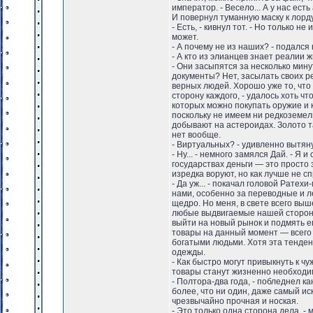
император. - Весело... А у нас ест
И повернул туманную маску к лорд
- Есть, - кивнул тот. - Но только 
может.
- А почему не из наших? - подался 
- А кто из элианцев знает реалии 
- Они засыпятся за несколько мину
документы? Нет, засылать своих р
верных людей. Хорошо уже то, что
сторону каждого, - удалось хоть ч
которых можно покупать оружие и к
поскольку не имеем ни редкоземел
добывают на астероидах. Золото т
нет вообще.
- Виртуальных? - удивленно вытяну
- Ну... - немного замялся Дай. - Я
государствах деньги — это просто 
изредка воруют, но как лучше не 
- Да уж... - покачал головой Ратех
нами, особенно за переводные и 
щедро. Но меня, в свете всего вы
любые выдвигаемые нашей стороной
выйти на новый рынок и подмять ег
товары на данный момент — всего 
богатыми людьми. Хотя эта тенде
одежды.
- Как быстро могут привыкнуть к ч
товары станут жизненно необход
- Полтора-два года, - побледнел ка
более, что ни один, даже самый ис
чрезвычайно прочная и ноская.
- Это только одна сторона дела, 