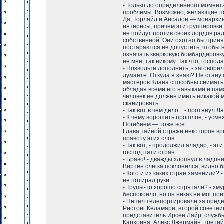
- Только до определенного момент
проблемы. Возможно, желающие пож
Да, Торлайд и Ансалон — монархии
интересы, причем эти группировки
не пойдут против своих лордов ра
собственной. Они охотно бы принял
постараются не допустить, чтобы 
означать кварковую бомбардировку
не мне, так никому. Так что, госпо
- Позвольте дополнить, - заговори
думаете. Откуда я знаю? Не стану 
мастеров Клана способны снимать 
обладая всеми его навыками и пам
человек не должен иметь никакой
сканировать.
- Так вот в чем дело... - протянул 
- К чему ворошить прошлое, - усме
Погибнем — тоже все.
Глава тайной стражи некоторое вр
правоту этих слов.
- Так вот, - продолжил аладар, - 
господ пяти стран.
- Браво! - дважды хлопнул в ладон
Виртен слегка поклонился, видно б
- Кого и из каких стран заменили? 
не потирал руки.
- Трупы-то хорошо спрятали? - хм
беспокоило, но он никак не мог пон
- Пепел телепортировали за предел
Ристонг Келамари, второй советни
представитель Ирсен Лайр, службы
Кархоина; Алекс Джермайн, третий