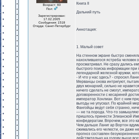
Книга II
Возраст: 60
Пол:
Дальний путь
Зарегистрирован:
17.02.2005
Сообщения: 1518
Откуда: Санкт-Петербург
Аннотация:
1. Малый совет
На стенном экране быстро сменяли
нахохлившегося ястреба человек о
просматривал. Не сразу дались ем
быстрого поиска информации при п
легендарной железной кружки, кото
- И что у нас здесь? - спросил Ланиг
Мерванцы снова интригуют, пытаяс
двух монархий, сильно не нравится
ничего сделать не смогут, импера
договоренности с кесариней дости
император Хонлиан. Вот с ним прид
выгоды не упускал. По крайней мер
Фангойцы ведут себя странно, ниче
— не та порода. Что-то замышляют
пришлось принести Элианской Имп
конфедератам. Впрочем, все это к
Чем дальше Ланиг ар Вортон вдумы
сжимались его челюсти, он даже не
прогноз составлен безукоризненно
действительно на голову выше всех