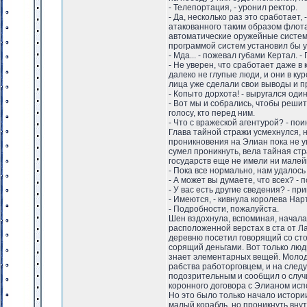
- Телепортация, - уронил ректор.
- Да, несколько раз это сработает,
атакованного таким образом флот
автоматические оружейные систем
программой систем установил бы у
- Мда... - пожевал губами Кертал.
- Не уверен, что сработает даже в
далеко не глупые люди, и они в к
лица уже сделали свои выводы и 
- Копыто дорхота! - выругался один
- Вот мы и собрались, чтобы решит
голосу, кто перед ним.
- Что с вражеской агентурой? - по
Глава тайной стражи усмехнулся, 
проникновения на Элиан пока не ув
сумел проникнуть, вела тайная ст
государств еще не имели ни малей
- Пока все нормально, нам удалось 
- А может вы думаете, что всех? -
- У вас есть другие сведения? - пр
- Имеются, - кивнула королева Нар
- Подробности, пожалуйста.
Шен вздохнула, вспоминая, начала
расположенной верстах в ста от Л
деревню посетил говорящий со ст
сорящий деньгами. Вот только люд
знает элементарных вещей. Молод
рабства работорговцем, и на след
подозрительным и сообщил о случ
коронного договора с Элианом исп
Но это было только начало истор
малый корабль, но проникнуть вну