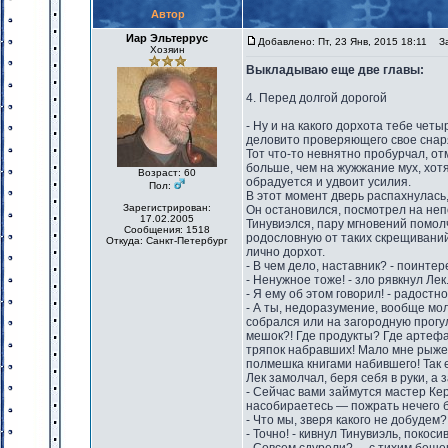
Автор
Иар Эльтеррус
Добавлено: Пт, 23 Янв, 2015 18:11
Заг
Хозяин
Выкладываю еще две главы:
4. Перед долгой дорогой
- Ну и на какого дорхота тебе чет
деловито проверяющего свое снар
Тот что-то невнятно пробурчал, о
больше, чем на жужжание мух, хот
Возраст: 60
обрадуется и удвоит усилия.
Пол:
В этот момент дверь распахнулась,
Зарегистрирован:
Он остановился, посмотрел на не
17.02.2005
Тинувиэлся, пару мгновений помол
Сообщения: 1518
родословную от таких скрещиваний 
Откуда: Санкт-Петербург
лично дорхот.
- В чем дело, наставник? - поинтер
- Ненужное тоже! - зло рявкнул Лек
- Я ему об этом говорил! - радост
- А ты, недоразумение, вообще молч
собрался или на загородную прогул
мешок?! Где продукты? Где артефа
тряпок набравших! Мало мне рыжег
полмешка книгами набившего! Так 
Лек замолчал, беря себя в руки, а
- Сейчас вами займутся мастер Ке
насобираетесь — пожрать нечего б
- Что мы, зверя какого не добудем?
- Точно! - кивнул Тинувиэль, покоси