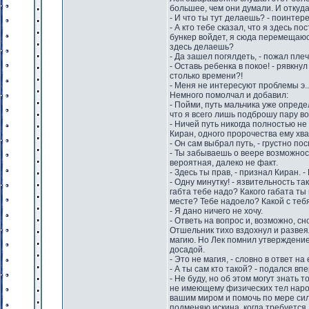
большее, чем они думали. И откуда
- И что ты тут делаешь? - поинтере
- А кто тебе сказал, что я здесь п
бункер войдет, я сюда перемещаюсь
здесь делаешь?
- Да зашел погялдеть, - пожал пле
- Оставь ребенка в покое! - рявкну
столько времени?!
- Меня не интересуют проблемы э...
Немного помолчал и добавил:
- Пойми, путь мальчика уже опреде
что я всего лишь подброшу пару во
- Ничей путь никогда полностью не
Киран, одного пророчества ему хва
- Он сам выбрал путь, - грустно по
- Ты забываешь о веере возможност
вероятная, далеко не факт.
- Здесь ты прав, - признал Киран. 
- Одну минутку! - язвительность та
габта тебе надо? Какого габата т
месте? Тебе надоело? Какой с тебя
- Я дано ничего не хочу.
- Ответь на вопрос и, возможно, с
Отшельник тихо вздохнул и развея
магию. Но Лек помнил утверждение 
досадой.
- Это не магия, - словно в ответ н
- А ты сам кто такой? - подался в
- Не буду, но об этом могут знать 
не имеющему физических тел народ
вашим миром и помочь по мере сил
подменяю искина, когда требуется