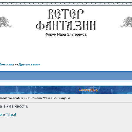
Форум Иара Эльтерруса
Фантазии
->
Другие книги
Сообщение
головок сообщения: Романы Усамы Бен Ладена
ые им в юности.
го Тигра!