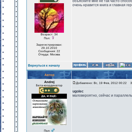
объясните мне не так часто способ
очень нравится книга и главная гер
Возраст: 34
Пол:
Зарегистрирован:
29.10.2010
Сообщения: 22
Откуда: Москва
Вернуться к началу
Автор
Andrej
Добавлено: Вс, 19 Фев, 2012 00:22
За
Бета-координатор
ugolec
маловероятно, сейчас и параллель
Пол: