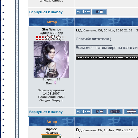
Откуда: Сибирь
Вернуться к началу
Автор
Star Warrior
Добавлено: Сб, 06 Ноя, 2010 21:09
За
Одинокий Ларр
Спасибо читателю )
_________________
Возможно, в этом мире ты всего лиш
Возраст: 38
Пол:
Зарегистрирован:
14.03.2007
Сообщения: 2653
Откуда: Мордор
Вернуться к началу
Автор
ugolec
Добавлено: Сб, 18 Фев, 2012 21:12
За
Новичок