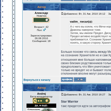
Автор
Алексндр
Добавлено: Вт, 31 Авг, 2010 16:12
Заг
Новичок
vadim_ писал(а):
А с чего вы взяли, что Мечи н
Возраст: 42
Драконы наверное тоже.
Пол:
Затем, мы имеем Предел. Дискус
Зарегистрирован:
Предел активно воздействует н
28.08.2010
приближается. Сознание Храни
Сообщения: 18
понять, в какую сторону Хранит
Больше похоже что связь между М
на сознание Хранителя но и сам Х
отношения мне больше напомина
своих близких родственников только
предположить что Меч уничтожает
только не вредят но и бывают поле
отклонения вполне могут разыграца
Вернуться к началу
Автор
Andrej
Добавлено: Вт, 31 Авг, 2010 16:27
Заг
Бета-координатор
Star Warrior
такс придется идти за автографом