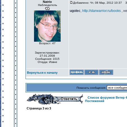
Natrio
Добавлено: Чт, 08 Мар, 2012 10:37
За
Наблюдатель
ugolec
,
http://starwarrior.ru/books
, н
Возраст: 47
Зарегистрирован:
27.01.2008
Сообщения: 1015
Откуда: Извне
Вернуться к началу
Показать сообщения:
Список форумов Ветер 
Постижений
Страница
3
из
3