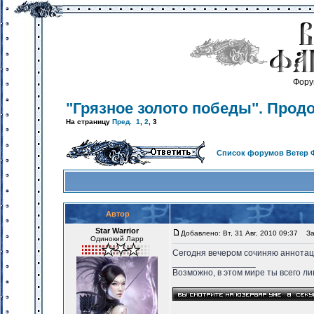
Фору
"Грязное золото победы". Прод
На страницу
Пред.
1
,
2
,
3
Список форумов Ветер 
Автор
Star Warrior
Добавлено: Вт, 31 Авг, 2010 09:37
Заг
Одинокий Ларр
Сегодня вечером сочиняю аннотаци
_________________
Возможно, в этом мире ты всего лиш