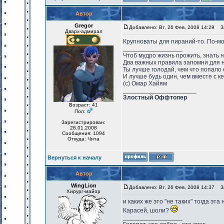
Автор
Gregor
Добавлено: Вт, 26 Фев, 2008 14:29
За
Дварх-адмирал
Крупноваты для пираний-то. По-мо
_________________
Чтоб мудро жизнь прожить, знать 
Два важных правила запомни для 
Ты лучше голодай, чем что попало 
И лучше будь один, чем вместе с к
(с) Омар Хайям
_____________________
Злостный Оффтопер
Возраст: 41
Пол:
Зарегистрирован:
28.01.2008
Сообщения: 1094
Откуда: Чита
Вернуться к началу
Автор
WingLion
Добавлено: Вт, 26 Фев, 2008 14:37
За
Хирург-майор
и каких же это "не таких" тогда э
Карасей, шоли?
_________________