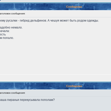
Сообщение
головок сообщения:
ему русалки - гибрид дельфинов. А чешуя может быть родом одежды.
надобно немало.
начала:
есть
ем попало.
Сообщение
головок сообщения:
та наша пиранья перекусывала пополам?