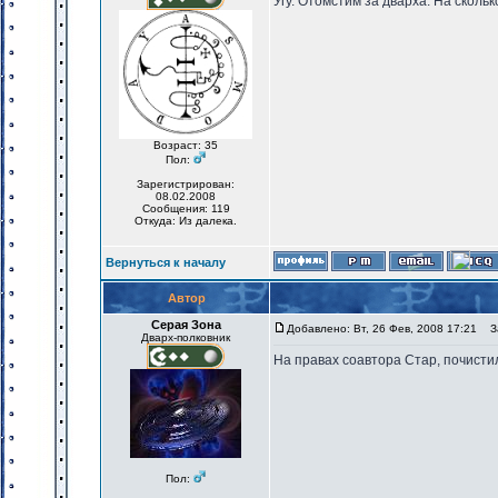
Угу. Отомстим за дварха. На сколь
Возраст: 35
Пол:
Зарегистрирован:
08.02.2008
Сообщения: 119
Откуда: Из далека.
Вернуться к началу
Автор
Серая Зона
Добавлено: Вт, 26 Фев, 2008 17:21
За
Дварх-полковник
На правах соавтора Стар, почистил
Пол: