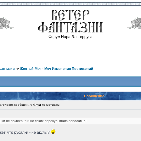
Форум Иара Эльтерруса
Фантазии
->
Желтый Меч - Меч Изменения Постижений
Сообщение
головок сообщения: Флуд по мотивам
ки не помеха, я и не таких перекусывала пополам-с!
жет, что русалки - не акулы?