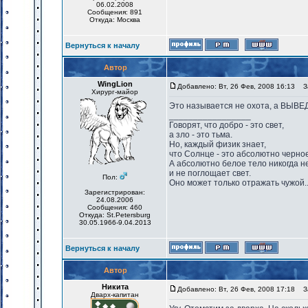
06.02.2008
Сообщения: 891
Откуда: Москва
Вернуться к началу
Автор
WingLion
Добавлено: Вт, 26 Фев, 2008 16:13
За
Хирург-майор
Это называется не охота, а ВЫВ
_________________
Говорят, что добро - это свет,
а зло - это тьма.
Но, каждый физик знает,
что Солнце - это абсолютно черное
А абсолютно белое тело никогда н
и не поглощает свет.
Пол:
Оно может только отражать чужой..
Зарегистрирован:
24.08.2006
Сообщения: 460
Откуда: St.Petersburg
30.05.1966-9.04.2013
Вернуться к началу
Автор
Никита
Добавлено: Вт, 26 Фев, 2008 17:18
За
Дварх-капитан