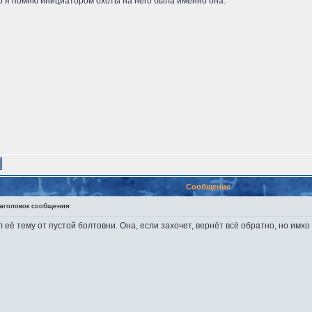
ко я помню инициатором охоты на него была именно она.
Сообщение
головок сообщения:
 её тему от пустой болтовни. Она, если захочет, вернёт всё обратно, но имхо