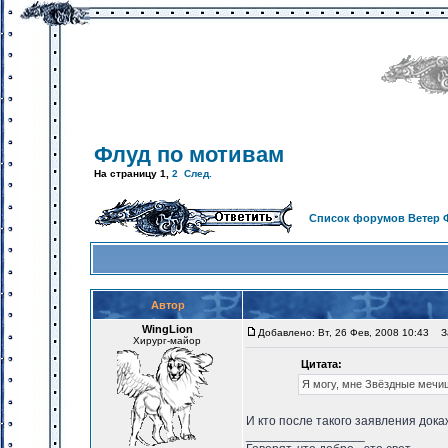
Флуд по мотивам
На страницу
1
,
2
След.
Список форумов Ветер 
Автор
WingLion
Добавлено: Вт, 26 Фев, 2008 10:43
За
Хирург-майор
Цитата:
Я могу, мне Звёздные мечиш
И кто после такого заявления дока
_________________