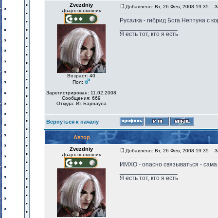
Zvezdniy
Добавлено: Вт, 26 Фев, 2008 19:35
За
Дварх-полковник
Русалка - гибрид Бога Нептуна с к
_________________
Я есть тот, кто я есть
Возраст: 40
Пол:
Зарегистрирован: 11.02.2008
Сообщения: 669
Откуда: Из Барнаула
Вернуться к началу
Автор
Zvezdniy
Добавлено: Вт, 26 Фев, 2008 19:35
За
Дварх-полковник
ИМХО - опасно связываться - сама 
_________________
Я есть тот, кто я есть