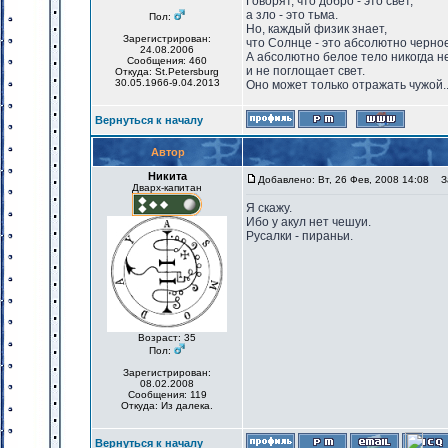
Говорят, что добро - это свет,
а зло - это тьма.
Пол:
Но, каждый физик знает,
Зарегистрирован:
что Солнце - это абсолютно черное
24.08.2006
А абсолютно белое тело никогда н
Сообщения: 460
и не поглощает свет.
Откуда: St.Petersburg
30.05.1966-9.04.2013
Оно может только отражать чужой..
Вернуться к началу
Автор
Никита
Добавлено: Вт, 26 Фев, 2008 14:08
За
Дварх-капитан
Я скажу.
Ибо у акул нет чешуи.
Русалки - пираньи.
Возраст: 35
Пол:
Зарегистрирован:
08.02.2008
Сообщения: 119
Откуда: Из далека.
Вернуться к началу