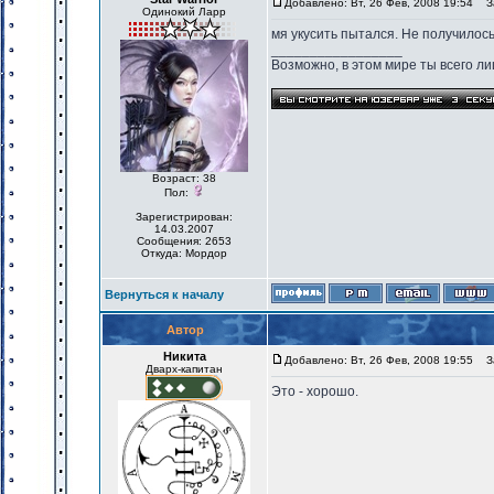
Добавлено: Вт, 26 Фев, 2008 19:54
За
Одинокий Ларр
мя укусить пытался. Не получилось
_________________
Возможно, в этом мире ты всего лиш
Возраст: 38
Пол:
Зарегистрирован:
14.03.2007
Сообщения: 2653
Откуда: Мордор
Вернуться к началу
Автор
Никита
Добавлено: Вт, 26 Фев, 2008 19:55
За
Дварх-капитан
Это - хорошо.