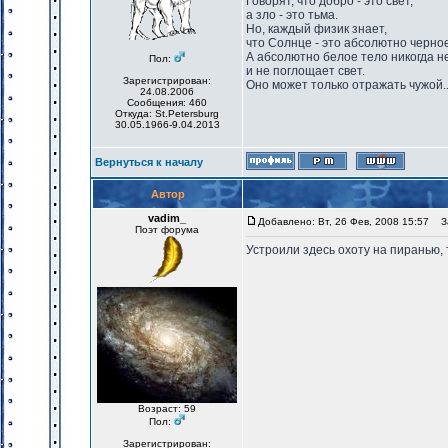
Говорят, что добро - это свет,
а зло - это тьма.
Но, каждый физик знает,
что Солнце - это абсолютно черное
А абсолютно белое тело никогда н
Пол:
и не поглощает свет.
Зарегистрирован:
Оно может только отражать чужой..
24.08.2006
Сообщения: 460
Откуда: St.Petersburg
30.05.1966-9.04.2013
Вернуться к началу
Автор
vadim_
Добавлено: Вт, 26 Фев, 2008 15:57
За
Поэт форума
Устроили здесь охоту на пиранью, 
Возраст: 59
Пол:
Зарегистрирован: