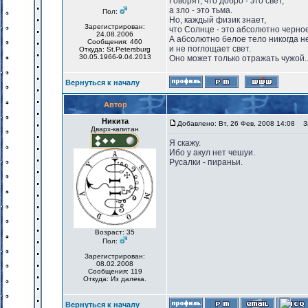
Говорят, что добро - это свет,
а зло - это тьма.
Пол:
Но, каждый физик знает,
Зарегистрирован:
что Солнце - это абсолютно черное
24.08.2006
А абсолютно белое тело никогда н
Сообщения: 460
и не поглощает свет.
Откуда: St.Petersburg
30.05.1966-9.04.2013
Оно может только отражать чужой..
Вернуться к началу
Автор
Никита
Добавлено: Вт, 26 Фев, 2008 14:08
За
Дварх-капитан
Я скажу.
Ибо у акул нет чешуи.
Русалки - пираньи.
Возраст: 35
Пол:
Зарегистрирован:
08.02.2008
Сообщения: 119
Откуда: Из далека.
Вернуться к началу