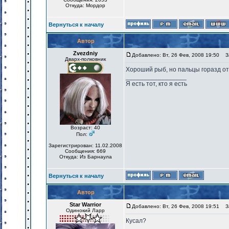
Откуда: Мордор
Вернуться к началу
Автор
Zvezdniy
Добавлено: Вт, 26 Фев, 2008 19:50
За
Дварх-полковник
Хороший рыб, но пальцы горазд отк
_________________
Я есть тот, кто я есть
Возраст: 40
Пол:
Зарегистрирован: 11.02.2008
Сообщения: 669
Откуда: Из Барнаула
Вернуться к началу
Автор
Star Warrior
Добавлено: Вт, 26 Фев, 2008 19:51
За
Одинокий Ларр
Кусал?
_________________