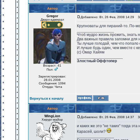
Автор
Gregor
Добавлено: Вт, 26 Фев, 2008 14:29
За
Дварх-адмирал
Крупноваты для пираний-то. По-мо
_________________
Чтоб мудро жизнь прожить, знать 
Два важных правила запомни для 
Ты лучше голодай, чем что попало 
И лучше будь один, чем вместе с к
(с) Омар Хайям
_____________________
Злостный Оффтопер
Возраст: 41
Пол:
Зарегистрирован:
28.01.2008
Сообщения: 1094
Откуда: Чита
Вернуться к началу
Автор
WingLion
Добавлено: Вт, 26 Фев, 2008 14:37
За
Хирург-майор
и каких же это "не таких" тогда э
Карасей, шоли?
_________________