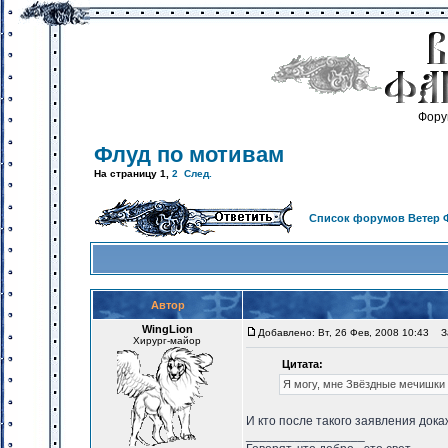
Фору
Флуд по мотивам
На страницу
1
,
2
След.
Список форумов Ветер 
Автор
WingLion
Добавлено: Вт, 26 Фев, 2008 10:43
За
Хирург-майор
Цитата:
Я могу, мне Звёздные мечишки 
И кто после такого заявления дока
_________________