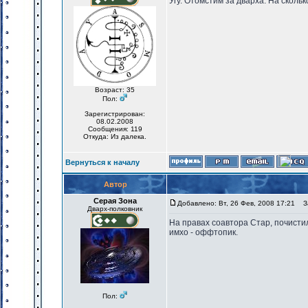
Угу. Отомстим за дварха. На сколь
Возраст: 35
Пол:
Зарегистрирован:
08.02.2008
Сообщения: 119
Откуда: Из далека.
Вернуться к началу
Автор
Серая Зона
Добавлено: Вт, 26 Фев, 2008 17:21
За
Дварх-полковник
На правах соавтора Стар, почистил
имхо - оффтопик.
Пол: