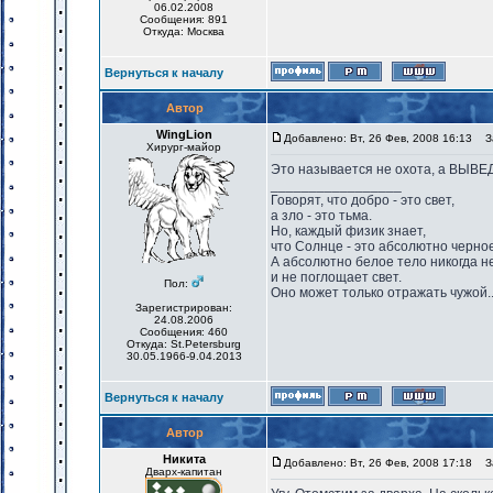
06.02.2008
Сообщения: 891
Откуда: Москва
Вернуться к началу
Автор
WingLion
Добавлено: Вт, 26 Фев, 2008 16:13
За
Хирург-майор
Это называется не охота, а ВЫВ
_________________
Говорят, что добро - это свет,
а зло - это тьма.
Но, каждый физик знает,
что Солнце - это абсолютно черное
А абсолютно белое тело никогда н
и не поглощает свет.
Пол:
Оно может только отражать чужой..
Зарегистрирован:
24.08.2006
Сообщения: 460
Откуда: St.Petersburg
30.05.1966-9.04.2013
Вернуться к началу
Автор
Никита
Добавлено: Вт, 26 Фев, 2008 17:18
За
Дварх-капитан