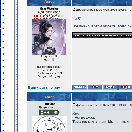
Автор
Star Warrior
Добавлено: Вт, 26 Фев, 2008 19:37
За
Одинокий Ларр
Щуку...
_________________
Возможно, в этом мире ты всего лиш
Возраст: 38
Пол:
Зарегистрирован:
14.03.2007
Сообщения: 2653
Откуда: Мордор
Вернуться к началу
Автор
Никита
Добавлено: Вт, 26 Фев, 2008 19:41
За
Дварх-капитан
Хех.
Губа не дура.
Тогда велком в гости. Мы ее в вых