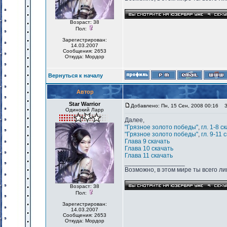
Возраст: 38
Пол:
Зарегистрирован:
14.03.2007
Сообщения: 2653
Откуда: Мордор
Вернуться к началу
Автор
Star Warrior
Добавлено: Пн, 15 Сен, 2008 00:16
За
Одинокий Ларр
Далее,
"Грязное золото победы"
,
гл. 1-8 с
"Грязное золото победы"
,
гл. 9-11 
Глава 9
скачать
Глава 10
скачать
Глава 11
скачать
_________________
Возможно, в этом мире ты всего лиш
Возраст: 38
Пол:
Зарегистрирован:
14.03.2007
Сообщения: 2653
Откуда: Мордор