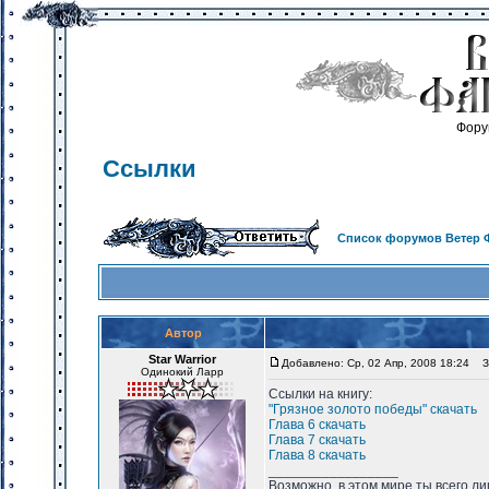
Фору
Ссылки
Список форумов Ветер 
Автор
Star Warrior
Добавлено: Ср, 02 Апр, 2008 18:24
За
Одинокий Ларр
Ссылки на книгу:
"Грязное золото победы"
скачать
Глава 6
скачать
Глава 7
скачать
Глава 8
скачать
_________________
Возможно, в этом мире ты всего лиш