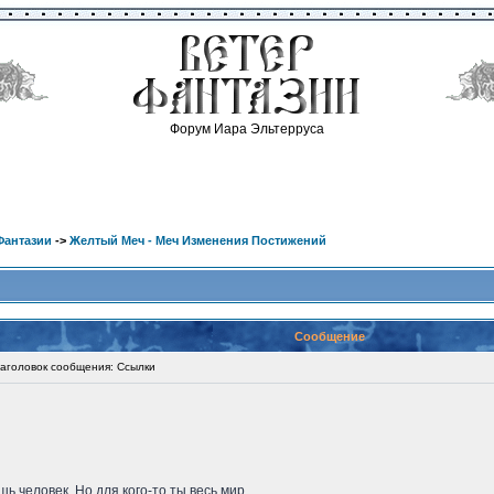
Форум Иара Эльтерруса
Фантазии
->
Желтый Меч - Меч Изменения Постижений
Сообщение
головок сообщения: Ссылки
ь человек. Но для кого-то ты весь мир.