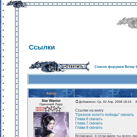
Ссылки
Список форумов Ветер 
Автор
Star Warrior
Добавлено: Ср, 02 Апр, 2008 18:24
За
Одинокий Ларр
Ссылки на книгу:
"Грязное золото победы"
скачать
Глава 6
скачать
Глава 7
скачать
Глава 8
скачать
_________________
Возможно, в этом мире ты всего лиш