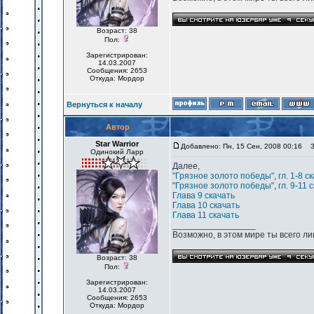
Возраст: 38
Пол:
Зарегистрирован:
14.03.2007
Сообщения: 2653
Откуда: Мордор
Вернуться к началу
Автор
Star Warrior
Добавлено: Пн, 15 Сен, 2008 00:16
За
Одинокий Ларр
Далее,
"Грязное золото победы"
,
гл. 1-8 с
"Грязное золото победы"
,
гл. 9-11 
Глава 9
скачать
Глава 10
скачать
Глава 11
скачать
_________________
Возможно, в этом мире ты всего лиш
Возраст: 38
Пол:
Зарегистрирован:
14.03.2007
Сообщения: 2653
Откуда: Мордор