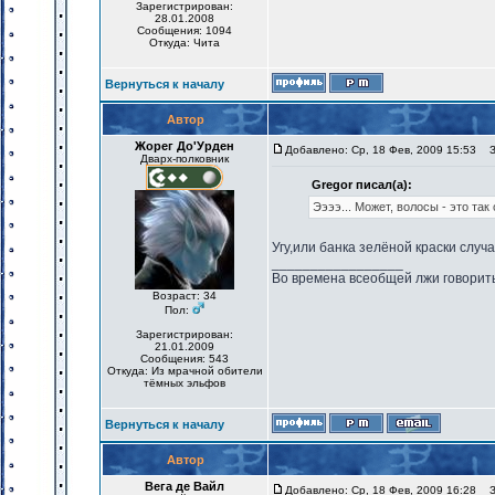
Зарегистрирован:
28.01.2008
Сообщения: 1094
Откуда: Чита
Вернуться к началу
Автор
Жорег До'Урден
Добавлено: Ср, 18 Фев, 2009 15:53
За
Дварх-полковник
Gregor писал(а):
Ээээ... Может, волосы - это так
Угу,или банка зелёной краски случа
_________________
Во времена всеобщей лжи говорить
Возраст: 34
Пол:
Зарегистрирован:
21.01.2009
Сообщения: 543
Откуда: Из мрачной обители
тёмных эльфов
Вернуться к началу
Автор
Вега де Вайл
Добавлено: Ср, 18 Фев, 2009 16:28
За