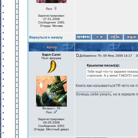
Пол:
Зарегистрирован:
27.01.2008
Сообщения: 1081
Откуда: Москва
Вернуться к началу
Автор
Карл-Сатег
Добавлено: Пт, 06 Фев, 2009 14:17
За
Поэт форума
Крылатая писал(а):
Тебе ещё что-то заранее показ
спросили. А у меня ТАКОГО по
Книга как называеться?Я чето не 
_________________
Хочешь себя узнать, но в зеркале 
Возраст: 35
Пол:
Зарегистрирован:
04.05.2008
Сообщения: 4351
Откуда: Местный дварх