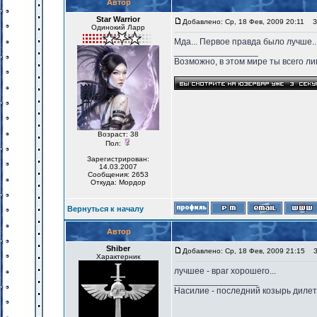
Автор
Star Warrior
Добавлено: Ср, 18 Фев, 2009 20:11
За
Одинокий Ларр
Мда... Первое правда было лучше...
_________________
Возможно, в этом мире ты всего лиш
Возраст: 38
Пол:
Зарегистрирован:
14.03.2007
Сообщения: 2653
Откуда: Мордор
Вернуться к началу
Автор
Shiber
Добавлено: Ср, 18 Фев, 2009 21:15
За
Характерник
лучшее - враг хорошего...
_________________
Насилие - последний козырь диле