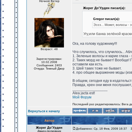
Ночной Ветер
Жорег До'Урден писал(а):
Gregor писал(а):
Ээээ... Может, волосы - 
Угу,или банка зелёной краски
Ога, на голову художнику!!!
Возраст: 48
Что случилось, что случилось... Аб
1. Зеленые волосы и карие глаза -
Зарегистрирован:
2. Таких морд не бывает! Вообще! 
10.02.2008
оставили как есть.
Сообщения: 2403
3. Шей таких тоже не бывает.
Откуда: Темный Двор
4. про общее выражение моды (изви
В общем, сегодня еду в издательс
Правда, хрен они меня послушают, 
_________________
Alea jacta est!
Мой Форум
Последний раз редактировалось: Вега де
Вернуться к началу
Автор
Жорег До'Урден
Добавлено: Ср, 18 Фев, 2009 16:37
За
Дварх-полковник