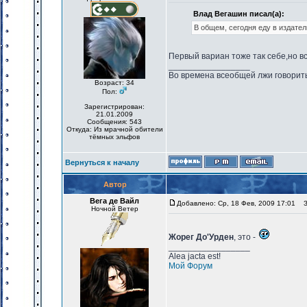
Влад Вегашин писал(а):
В общем, сегодня еду в издате
Первый вариан тоже так себе,но 
_________________
Во времена всеобщей лжи говорить
Возраст: 34
Пол:
Зарегистрирован:
21.01.2009
Сообщения: 543
Откуда: Из мрачной обители
тёмных эльфов
Вернуться к началу
Автор
Вега де Вайл
Добавлено: Ср, 18 Фев, 2009 17:01
За
Ночной Ветер
Жорег До'Урден
, это -
_________________
Alea jacta est!
Мой Форум