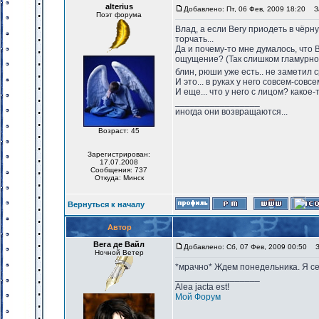
alterius
Добавлено: Пт, 06 Фев, 2009 18:20
За
Поэт форума
Влад, а если Вегу приодеть в чёр
торчать...
Да и почему-то мне думалось, что 
ощущение? (Так слишком гламурно 
блин, рюши уже есть.. не заметил 
И это... в руках у него совсем-сов
И еще... что у него с лицом? како
_________________
иногда они возвращаются...
Возраст: 45
Зарегистрирован:
17.07.2008
Сообщения: 737
Откуда: Минск
Вернуться к началу
Автор
Вега де Вайл
Добавлено: Сб, 07 Фев, 2009 00:50
За
Ночной Ветер
*мрачно* Ждем понедельника. Я сег
_________________
Alea jacta est!
Мой Форум