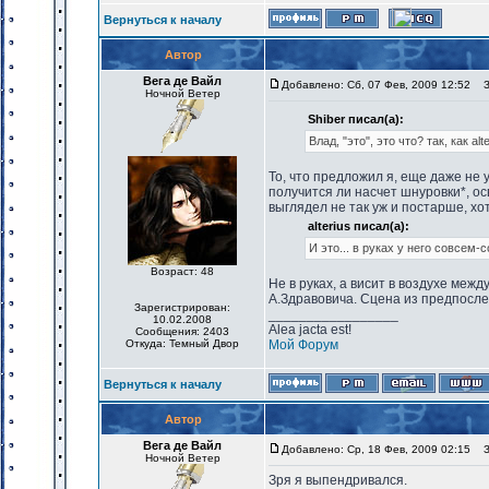
Вернуться к началу
Автор
Вега де Вайл
Добавлено: Сб, 07 Фев, 2009 12:52
За
Ночной Ветер
Shiber писал(а):
Влад, "это", это что? так, как al
То, что предложил я, еще даже не 
получится ли насчет шнуровки*, осв
выглядел не так уж и постарше, хо
alterius писал(а):
И это... в руках у него совсем
Возраст: 48
Не в руках, а висит в воздухе меж
А.Здравовича. Сцена из предпосле
Зарегистрирован:
_________________
10.02.2008
Alea jacta est!
Сообщения: 2403
Откуда: Темный Двор
Мой Форум
Вернуться к началу
Автор
Вега де Вайл
Добавлено: Ср, 18 Фев, 2009 02:15
За
Ночной Ветер
Зря я выпендривался.