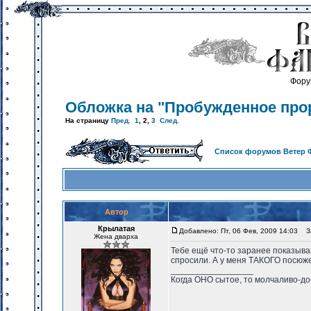
Фору
Обложка на "Пробужденное про
На страницу
Пред.
1
,
2
,
3
След.
Список форумов Ветер 
Автор
Крылатая
Добавлено: Пт, 06 Фев, 2009 14:03
За
Жена дварха
Тебе ещё что-то заранее показыва
спросили. А у меня ТАКОГО посюже
_________________
Когда ОНО сытое, то молчаливо-до