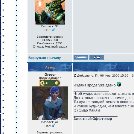
Возраст: 35
Пол:
Зарегистрирован:
04.05.2008
Сообщения: 4351
Откуда: Местный дварх
Вернуться к началу
Автор
Gregor
Добавлено: Пт, 06 Фев, 2009 15:29
За
Дварх-адмирал
Издана вроде уже давно
_________________
Чтоб мудро жизнь прожить, знать 
Два важных правила запомни для 
Ты лучше голодай, чем что попало 
И лучше будь один, чем вместе с к
(с) Омар Хайям
_____________________
Злостный Оффтопер
Возраст: 41
Пол:
Зарегистрирован: