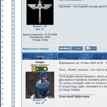
_________________
Насилие - последний козырь диле
Возраст: 35
Пол:
Зарегистрирован: 11.05.2008
Сообщения: 1033
Откуда: Киев
Вернуться к началу
Автор
Gregor
Добавлено: Ср, 18 Фев, 2009 12:29
За
Дварх-адмирал
Ээээ... Может, волосы - это так от
_________________
Чтоб мудро жизнь прожить, знать 
Два важных правила запомни для 
Ты лучше голодай, чем что попало 
И лучше будь один, чем вместе с к
(с) Омар Хайям
_____________________
Злостный Оффтопер
Возраст: 41
Пол: