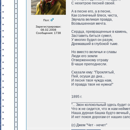
С нехитрою песней своей.
А в песне его, а в песне,
Как солнечный блеск, чиста,
Звучала великая правда,
Пол:
Возвышенная мечта.
Зарегистрирован:
08.02.2008
Сердца, превращенные в камень,
Сообщения: 1738
Заставить биться сумел,
У многих будил он разум,
Дремавший в глубокой тьме.
Но вместо величья и славы
Люди его земли
Отверженному отраву
В чаше преподнесли.
Сказали ему: "Проклятый,
Пей, осуши до дна...
И песня твоя чужда нам,
И правда твоя не нужна!"
1895 г.
_________________
"... Звон колокольный здесь будит 
Что ж не сидится, что ж нам нейме
Наша дурная башка будто вечный 
И нет покоя дорогам от наших сапо
(с) Джем "Чет - нечет"