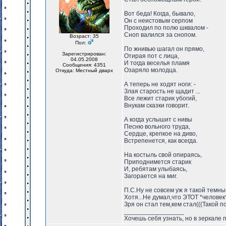
Вот беда! Когда, бывало,
Он с неистовым серпом
Проходил по полю шквалом -
Сноп валился за снопом.
Возраст: 35
Пол:
По жнивью шагал он прямо,
Зарегистрирован:
Отирая пот с лица,
04.05.2008
И тогда веселья пламя
Сообщения: 4351
Озаряло молодца.
Откуда: Местный дварх
А теперь не ходят ноги: -
Злая старость не щадит ...
Все лежит старик убогий,
Внукам сказки говорит.
А когда услышит с нивы
Песню вольного труда,
Сердце, крепкое на диво,
Встрепенется, как всегда.
На костыль свой опираясь,
Приподнимется старик
И, ребятам улыбаясь,
Загорается на миг.
П.С.Ну не совсем уж я такой темны
Хотя...Не думал,что ЭТОТ *человек
Зря он стал тем,кем стал(((Такой по
_________________
Хочешь себя узнать, но в зеркале 