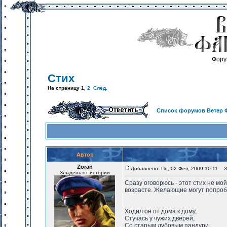
Фору
Стих
На страницу
1
,
2
След.
Список форумов Ветер 
Автор
Zoran
Добавлено: Пн, 02 Фев, 2009 10:11
За
Злыдень от истории
Сразу оговорюсь - этот стих не м
возрасте. Желающие могут попробо
Ходил он от дома к дому,
Стучась у чужих дверей,
Со старым дубовым пандури,