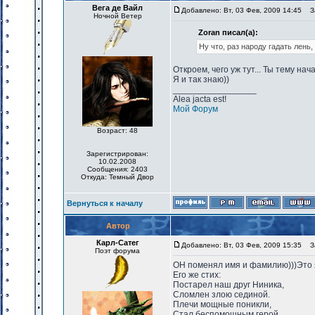
Вега де Вайл
Добавлено: Вт, 03 Фев, 2009 14:45
За
Ночной Ветер
Zoran писал(а):
Ну что, раз народу гадать лень
Откроем, чего уж тут... Ты тему нач
Я и так знаю))
_________________
Alea jacta est!
Мой Форум
Возраст: 48
Зарегистрирован:
10.02.2008
Сообщения: 2403
Откуда: Темный Двор
Вернуться к началу
Автор
Карл-Сатег
Добавлено: Вт, 03 Фев, 2009 15:35
За
Поэт форума
ОН поменял имя и фамилию)))Это я
Его же стих:
Постарел наш друг Ниника,
Сломлен злою сединой.
Плечи мощные поникли,
Стал беспомощным герой.