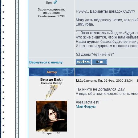
Пол:
Зарегистрирован:
Ну-у-у... Варианты догадок будут?
08.02.2008
Сообщения: 1738
Могу дать подсказку - стих, котор
1895 года.
_________________
"... Звон колокольный здесь будит 
Что ж не сидится, что ж нам нейме
Наша дурная башка будто вечный 
И нет покоя дорогам от наших сапо
(с) Джем "Чет - нечет"
Вернуться к началу
Автор
Вега де Вайл
Добавлено: Пн, 02 Фев, 2009 23:34
За
Ночной Ветер
Так никто не догадался, да?
А ведь об этом человеке очень мног
_________________
Alea jacta est!
Мой Форум
Возраст: 48