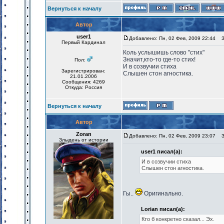
Вернуться к началу
Автор
user1
Добавлено: Пн, 02 Фев, 2009 22:44
За
Первый Кардинал
Коль услышишь слово "стих"
Значит,кто-то где-то стих!
Пол:
И в созвучии стиха
Зарегистрирован:
Слышен стон агностика.
21.01.2006
Сообщения: 4269
Откуда: Россия
Вернуться к началу
Автор
Zoran
Добавлено: Пн, 02 Фев, 2009 23:07
За
Злыдень от истории
user1 писал(а):
И в созвучии стиха
Слышен стон агностика.
Гы..
Оригинально.
Lorian писал(а):
Кто б конкретно сказал... Эх.