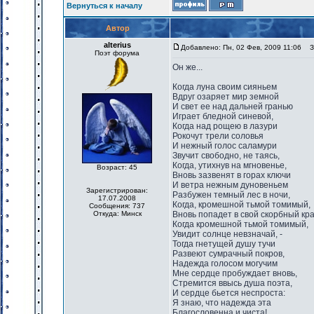
Вернуться к началу
Автор
alterius
Добавлено: Пн, 02 Фев, 2009 11:06
За
Поэт форума
Он же...
Когда луна своим сияньем
Вдруг озаряет мир земной
И свет ее над дальней гранью
Играет бледной синевой,
Когда над рощею в лазури
Рокочут трели соловья
И нежный голос саламури
Звучит свободно, не таясь,
Когда, утихнув на мгновенье,
Возраст: 45
Вновь зазвенят в горах ключи
И ветра нежным дуновеньем
Зарегистрирован:
Разбужен темный лес в ночи,
17.07.2008
Когда, кромешной тьмой томимый,
Сообщения: 737
Откуда: Минск
Вновь попадет в свой скорбный кра
Когда кромешной тьмой томимый,
Увидит солнце невзначай, -
Тогда гнетущей душу тучи
Развеют сумрачный покров,
Надежда голосом могучим
Мне сердце пробуждает вновь,
Стремится ввысь душа поэта,
И сердце бьется неспроста:
Я знаю, что надежда эта
Благословенна и чиста!