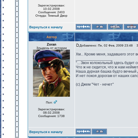
Зарегистрирован:
10.02.2008
Сообщения: 2403
Откуда: Темный Двор
Вернуться к началу
Автор
Zoran
Добавлено: Пн, 02 Фев, 2009 23:48
За
Злыдень от истории
Хм... Кроме меня, задавшего этот в
_________________
"... Звон колокольный здесь будит 
Что ж не сидится, что ж нам нейме
Наша дурная башка будто вечный 
И нет покоя дорогам от наших сапо
(с) Джем "Чет - нечет"
Пол:
Зарегистрирован:
08.02.2008
Сообщения: 1738
Вернуться к началу