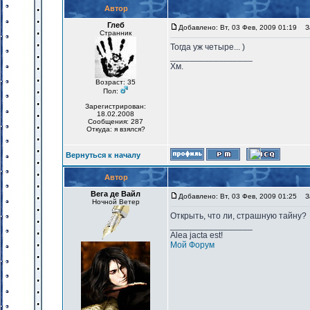
Автор
Глеб
Добавлено: Вт, 03 Фев, 2009 01:19
За
Странник
Тогда уж четыре... )
_________________
Хм.
Возраст: 35
Пол:
Зарегистрирован:
18.02.2008
Сообщения: 287
Откуда: я взялся?
Вернуться к началу
Автор
Вега де Вайл
Добавлено: Вт, 03 Фев, 2009 01:25
За
Ночной Ветер
Открыть, что ли, страшную тайну?
_________________
Alea jacta est!
Мой Форум