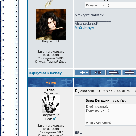
Испугаются... )
А ты уже понял?
_________________
Alea jacta est!
Мой Форум
Возраст: 48
Зарегистрирован:
10.02.2008
Сообщения: 2403
Откуда: Темный Двор
Вернуться к началу
Автор
Глеб
Добавлено: Вт, 03 Фев, 2009 01:59
За
Странник
Влад Вегашин писал(а):
Глеб писал(а):
Испугаются... )
Возраст: 35
Пол:
А ты уже понял?
Зарегистрирован:
18.02.2008
Да...
Сообщения: 287
Откуда: я взялся?