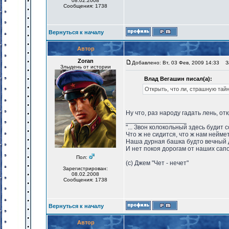
08.02.2008
Сообщения: 1738
Вернуться к началу
Автор
Zoran
Добавлено: Вт, 03 Фев, 2009 14:33
За
Злыдень от истории
Влад Вегашин писал(а):
Открыть, что ли, страшную тай
Ну что, раз народу гадать лень, от
_________________
"... Звон колокольный здесь будит 
Что ж не сидится, что ж нам нейме
Наша дурная башка будто вечный 
И нет покоя дорогам от наших сапо
Пол:
(с) Джем "Чет - нечет"
Зарегистрирован:
08.02.2008
Сообщения: 1738
Вернуться к началу
Автор