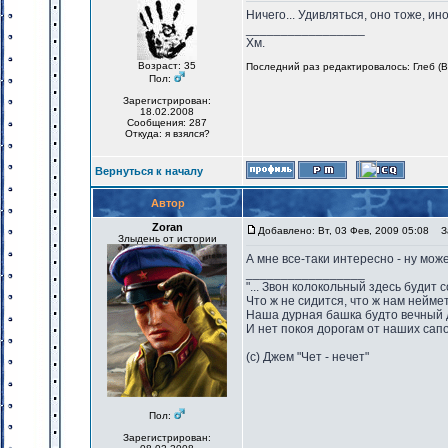
Ничего... Удивляться, оно тоже, ино
_________________
Хм.
Возраст: 35
Последний раз редактировалось: Глеб (Вт
Пол:
Зарегистрирован:
18.02.2008
Сообщения: 287
Откуда: я взялся?
Вернуться к началу
Автор
Zoran
Добавлено: Вт, 03 Фев, 2009 05:08
За
Злыдень от истории
А мне все-таки интересно - ну мож
_________________
"... Звон колокольный здесь будит 
Что ж не сидится, что ж нам нейме
Наша дурная башка будто вечный 
И нет покоя дорогам от наших сапо
(с) Джем "Чет - нечет"
Пол:
Зарегистрирован: