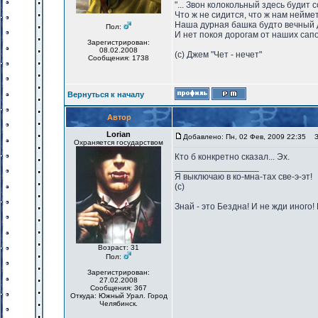
"... Звон колокольный здесь будит 
Что ж не сидится, что ж нам нейме
Наша дурная башка будто вечный 
Пол:
И нет покоя дорогам от наших сапо
Зарегистрирован:
08.02.2008
(с) Джем "Чет - нечет"
Сообщения: 1738
Вернуться к началу
Автор
Lorian
Добавлено: Пн, 02 Фев, 2009 22:35
За
Охраняется государством
Кто б конкретно сказал... Эх.
_________________
Я выключаю в ко-мна-тах све-э-эт!
(с)
Знай - это Бездна! И не жди иного
Возраст: 31
Пол:
Зарегистрирован:
27.02.2008
Сообщения: 367
Откуда: Южный Урал. Город
Челябинск.