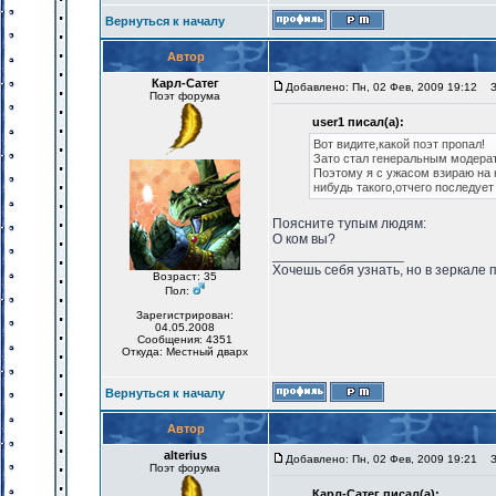
Вернуться к началу
Автор
Карл-Сатег
Добавлено: Пн, 02 Фев, 2009 19:12
За
Поэт форума
user1 писал(а):
Вот видите,какой поэт пропал!
Зато стал генеральным модера
Поэтому я с ужасом взираю на 
нибудь такого,отчего последуе
Поясните тупым людям:
О ком вы?
_________________
Хочешь себя узнать, но в зеркале 
Возраст: 35
Пол:
Зарегистрирован:
04.05.2008
Сообщения: 4351
Откуда: Местный дварх
Вернуться к началу
Автор
alterius
Добавлено: Пн, 02 Фев, 2009 19:21
За
Поэт форума
Карл-Сатег писал(а):