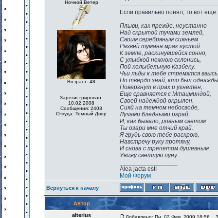
Ночной Ветер
Если правильно понял, то вот еще...
Плыви, как прежде, неустанно
Над скрытой тучами землей,
Своим серебряным сияньем
Развей тумана мрак густой.
К земле, раскинувшейся сонно,
С улыбкой нежною склонись,
Пой колыбельную Казбеку.
Чьи льды к тебе стремятся ввысь
Но твердо знай, кто был однажд
Возраст: 48
Повергнут в прах и угнетен,
Еще сравняется с Мтацминдой,
Зарегистрирован:
Своей надеждой окрылен.
10.02.2008
Сияй на темном небосводе,
Сообщения: 2403
Откуда: Темный Двор
Лучами бледными играй,
И, как бывало, ровным светом
Ты озари мне отчий край.
Я грудь свою тебе раскрою,
Навстречу руку протяну,
И снова с трепетом душевным
Увижу светлую луну.
_________________
Alea jacta est!
Мой Форум
Вернуться к началу
Автор
alterius
Добавлено: Пн, 02 Фев, 2009 18:56
За