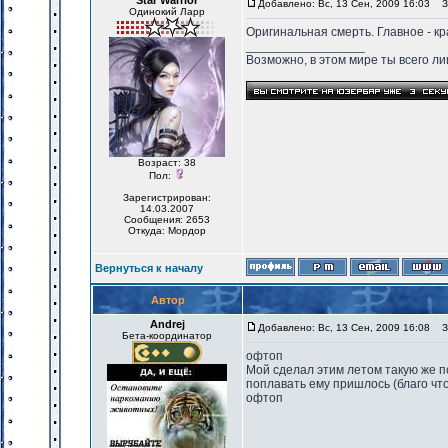
Star Warrior
Добавлено: Вс, 13 Сен, 2009 16:03
За
Одинокий Ларр
Оригинальная смерть. Главное - кра
_________________
Возможно, в этом мире ты всего лиш
Возраст: 38
Пол:
Зарегистрирован:
14.03.2007
Сообщения: 2653
Откуда: Мордор
Вернуться к началу
Автор
Andrej
Добавлено: Вс, 13 Сен, 2009 16:08
За
Бета-координатор
офтоп
Мой сделал этим летом такую же по
поплавать ему пришлось (благо что
офтоп