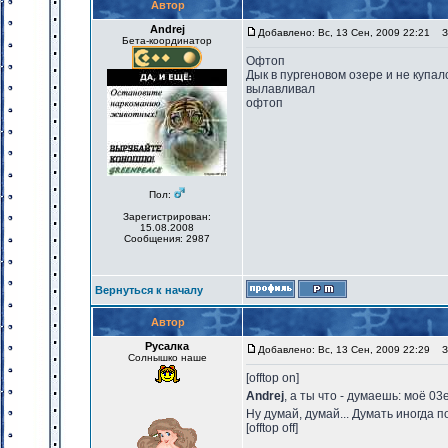
Автор
Andrej
Добавлено: Вс, 13 Сен, 2009 22:21
За
Бета-координатор
Офтоп
Дык в пургеновом озере и не купалс
вылавливал
офтоп
Пол:
Зарегистрирован:
15.08.2008
Сообщения: 2987
Вернуться к началу
Автор
Русалка
Добавлено: Вс, 13 Сен, 2009 22:29
За
Солнышко наше
[offtop on]
Andrej
, а ты что - думаешь: моё 
Ну думай, думай... Думать иногда 
[offtop off]
_________________