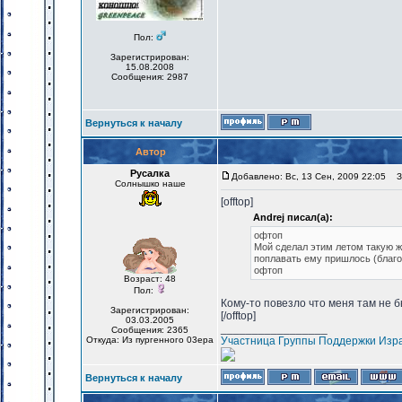
Пол:
Зарегистрирован:
15.08.2008
Сообщения: 2987
Вернуться к началу
Автор
Русалка
Добавлено: Вс, 13 Сен, 2009 22:05
За
Солнышко наше
[offtop]
Andrej писал(а):
офтоп
Мой сделал этим летом такую же
поплавать ему пришлось (благо
офтоп
Возраст: 48
Пол:
Кому-то повезло что меня там не 
Зарегистрирован:
[/offtop]
03.03.2005
_________________
Сообщения: 2365
Откуда: Из пургенного 03ера
Участница Группы Поддержки Изр
Вернуться к началу