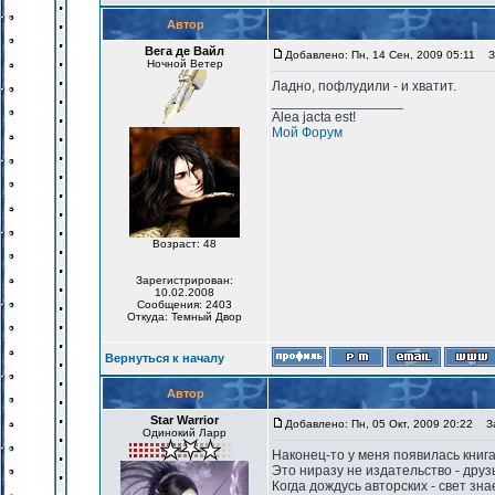
Автор
Вега де Вайл
Добавлено: Пн, 14 Сен, 2009 05:11
За
Ночной Ветер
Ладно, пофлудили - и хватит.
_________________
Alea jacta est!
Мой Форум
Возраст: 48
Зарегистрирован:
10.02.2008
Сообщения: 2403
Откуда: Темный Двор
Вернуться к началу
Автор
Star Warrior
Добавлено: Пн, 05 Окт, 2009 20:22
За
Одинокий Ларр
Наконец-то у меня появилась книга
Это ниразу не издательство - друз
Когда дождусь авторских - свет зна