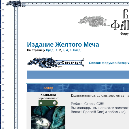
Фору
Издание Желтого Меча
На страницу
Пред.
1
,
2
,
3
,
4
,
5
След.
Список форумов Ветер 
Автор
Ксаньяни
Добавлено: Сб, 12 Сен, 2009 05:31
За
Лор-лейтенант
Ребята, Стар и СЗ!!!
Вы молодцы, вы написали замечат
Виват!!!Браво!!! Бис( и побольше)