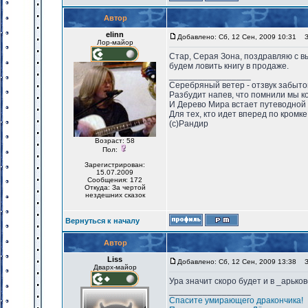
Автор
elinn
Добавлено: Сб, 12 Сен, 2009 10:31
За
Лор-майор
Стар, Серая Зона, поздравляю с вы
будем ловить книгу в продаже.
_________________
Серебряный ветер - отзвук забыто
Разбудит напев, что помнили мы ко
И Дерево Мира встает путеводной
Для тех, кто идет вперед по кромке 
(с)Рандир
Возраст: 58
Пол:
Зарегистрирован:
15.07.2009
Сообщения: 172
Откуда: За чертой
нездешних сказок
Вернуться к началу
Автор
Liss
Добавлено: Сб, 12 Сен, 2009 13:38
За
Дварх-майор
Ура значит скоро будет и в _арьков
_________________
Спасите умирающего дракончика!