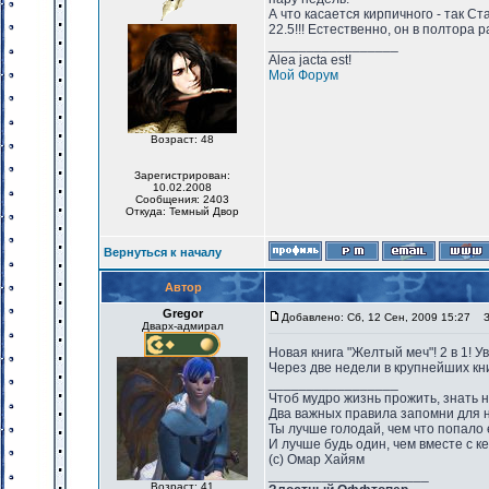
А что касается кирпичного - так Стар
22.5!!! Естественно, он в полтора р
_________________
Alea jacta est!
Мой Форум
Возраст: 48
Зарегистрирован:
10.02.2008
Сообщения: 2403
Откуда: Темный Двор
Вернуться к началу
Автор
Gregor
Добавлено: Сб, 12 Сен, 2009 15:27
За
Дварх-адмирал
Новая книга "Желтый меч"! 2 в 1!
Через две недели в крупнейших кн
_________________
Чтоб мудро жизнь прожить, знать 
Два важных правила запомни для 
Ты лучше голодай, чем что попало 
И лучше будь один, чем вместе с к
(с) Омар Хайям
_____________________
Возраст: 41