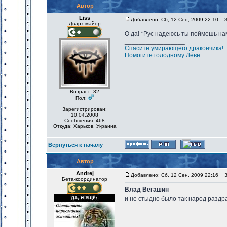
Автор
Liss
Добавлено: Сб, 12 Сен, 2009 22:10
За
Дварх-майор
О да! *Рус надеюсь ты поймешь на
_________________
Спасите умирающего дракончика!
Помогите голодному Лёве
Возраст: 32
Пол:
Зарегистрирован:
10.04.2008
Сообщения: 468
Откуда: Харьков, Украина
Вернуться к началу
Автор
Andrej
Добавлено: Сб, 12 Сен, 2009 22:16
За
Бета-координатор
Влад Вегашин
и не стыдно было так народ разд