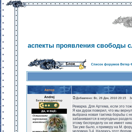
аспекты проявления свободы с
Список форумов Ветер 
Автор
Andrej
Добавлено: Вс, 26 Дек, 2010 20:15
Заг
Бета-координатор
Ремарка. Для Артема, если это то
Я как дурак поверил, что мы верну
выбрана новая тактика борьбы с н
забаниваются в неугодных раздела
этому беспределу он не имеет ник
Так уже было, к примеру на М. фор
человека 3-4. Надеюсь этот форум 