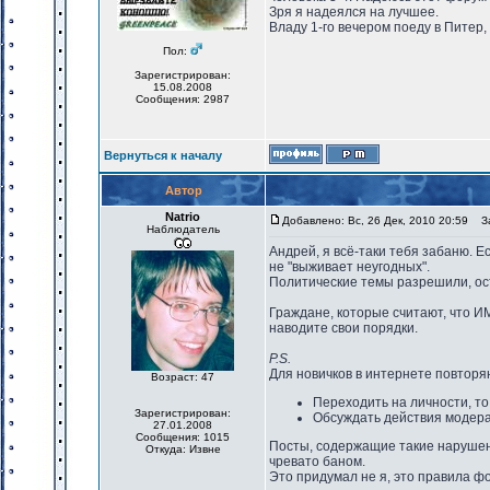
Зря я надеялся на лучшее.
Владу 1-го вечером поеду в Питер,
Пол:
Зарегистрирован:
15.08.2008
Сообщения: 2987
Вернуться к началу
Автор
Natrio
Добавлено: Вс, 26 Дек, 2010 20:59
За
Наблюдатель
Андрей, я всё-таки тебя забаню. Е
не "выживает неугодных".
Политические темы разрешили, ос
Граждане, которые считают, что И
наводите свои порядки.
P.S.
Для новичков в интернете повто
Возраст: 47
Переходить на личности, то
Зарегистрирован:
Обсуждать действия модер
27.01.2008
Сообщения: 1015
Посты, содержащие такие нарушен
Откуда: Извне
чревато баном.
Это придумал не я, это правила фор