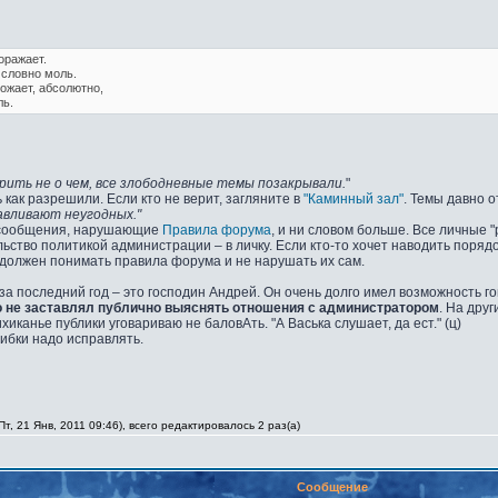
оражает.
 словно моль.
рожает, абсолютно,
ль.
рить не о чем, все злободневные темы позакрывали.
"
 как разрешили. Если кто не верит, загляните в
"Каминный зал"
. Темы давно 
авливают неугодных."
 сообщения, нарушающие
Правила форума
, и ни словом больше. Все личные 
ьство политикой администрации – в личку. Если кто-то хочет наводить поряд
должен понимать правила форума и не нарушать их сам.
 последний год – это господин Андрей. Он очень долго имел возможность гов
о не заставлял публично выяснять отношения с администратором
. На дру
ихиканье публики уговариваю не баловАть. "А Васька слушает, да ест." (ц)
шибки надо исправлять.
т, 21 Янв, 2011 09:46), всего редактировалось 2 раз(а)
Сообщение