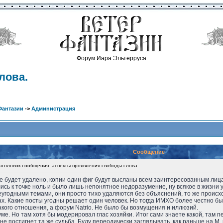
Форум Иара Эльтерруса
лова.
Фантазии
->
Администрация
Сообщение
оловок сообщения: аспекты проявления свободы слова.
же будет удалено, копии один фиг будут высланы всем заинтересованным лица
лись к точке ноль и было лишь непонятное недоразумение, ну всякое в жизни у
еугодными темами, они просто тихо удаляются без объяснений, то же происх
х. Какие посты угодны решает один человек. Но тогда ИМХО более честно бы
акого отношения, а форум Natrio. Не было бы возмущения и иллюзий.
уме. Но там хотя бы модерировал глас хозяйки. Итог сами знаете какой, там 
не постигнет та же судьба. Буду переодически заглядывать, как раньше на М.