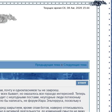
Текущее время Сб, 08 Авг, 2026 15:44
Предыдущая тема
::
Следующая тема
м, почту и однокласников ты не закроеш.
 всех бывает, но оказалось все гораздо интересней. Теперь
одит с неугодными постами, неугодные люди потихоньку
ло бы написать, не форум Иара Эльтерруса, поскольку к
перед закрытием, кроме спам ботов, наверно отписывалось
 но в активной деятельности, до изменений смысла не вижу.