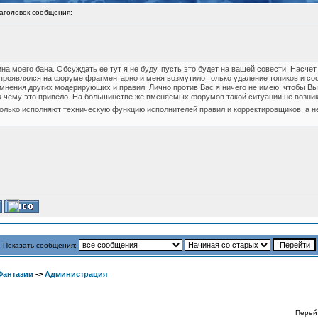
головок сообщения:
на моего бана. Обсуждать ее тут я не буду, пусть это будет на вашей совести. Насчет
проявлялся на форуме фрагментарно и меня возмутило только удаление топиков и соо
 мнения других модерирующих и правил. Лично против Вас я ничего не имею, чтобы Вы 
 к чему это привело. На большинстве же вменяемых форумов такой ситуации не возника
 только исполняют техническую функцию исполнителей правил и корректировщиков, а н
Показать сообщения:
Фантазии
->
Администрация
Перей