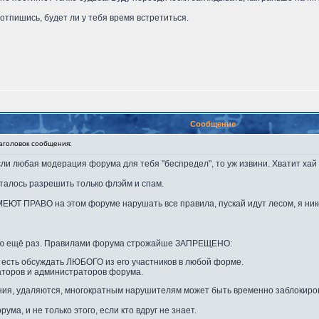
 отпишись, будет ли у тебя время встретиться.
Сообщение
головок сообщения:
сли любая модерация форума для тебя "беспредел", то уж извини. Хватит хай
талось разрешить только флэйм и спам.
МЕЮТ ПРАВО на этом форуме нарушать все правила, пускай идут лесом, я нико
ряю ещё раз. Правилами форума строжайше ЗАПРЕЩЕНО:
 есть обсуждать ЛЮБОГО из его участников в любой форме.
аторов и администраторов форума.
ия, удаляются, многократным нарушителям может быть временно заблокиров
ума, и не только этого, если кто вдруг не знает.