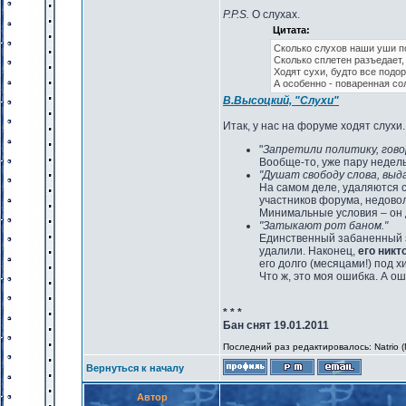
P.P.S.
О слухах.
Цитата:
Сколько слухов наши уши п
Сколько сплетен разъедает,
Ходят сухи, будто все подо
А особенно - поваренная со
В.Высоцкий, "Слухи"
Итак, у нас на форуме ходят слухи.
"
Запретили политику, гово
Вообще-то, уже пару недель
"Душат свободу слова, выд
На самом деле, удаляются
участников форума, недовол
Минимальные условия – он 
"Затыкают рот баном."
Единственный забаненный за
удалили. Наконец,
его никт
его долго (месяцами!) под х
Что ж, это моя ошибка. А о
* * *
Бан снят 19.01.2011
Последний раз редактировалось: Natrio (П
Вернуться к началу
Автор