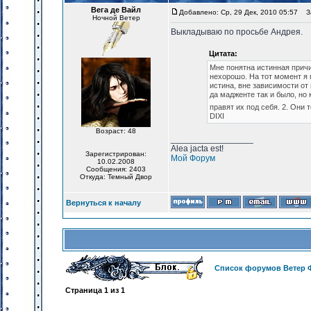
Вега де Вайл
Добавлено: Ср, 29 Дек, 2010 05:57
За
Ночной Ветер
Выкладываю по просьбе Андрея.
Цитата:
Мне понятна истинная причи
нехорошо. На тот момент я 
истина, вне зависимости от
да мадженте так и было, но
правят их под себя. 2. Они
DIXI
Возраст: 48
_________________
Alea jacta est!
Зарегистрирован:
Мой Форум
10.02.2008
Сообщения: 2403
Откуда: Темный Двор
Вернуться к началу
Список форумов Ветер 
Страница
1
из
1