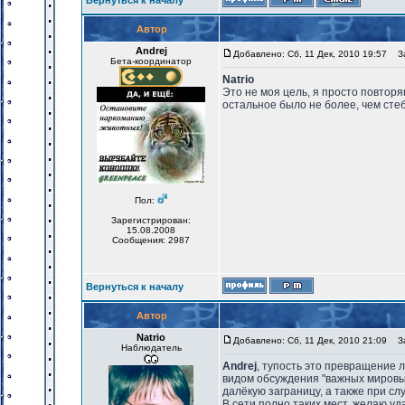
Вернуться к началу
Автор
Andrej
Добавлено: Сб, 11 Дек, 2010 19:57
За
Бета-координатор
Natrio
Это не моя цель, я просто повтор
остальное было не более, чем стеб
Пол:
Зарегистрирован:
15.08.2008
Сообщения: 2987
Вернуться к началу
Автор
Natrio
Добавлено: Сб, 11 Дек, 2010 21:09
За
Наблюдатель
Andrej
, тупость это превращение 
видом обсуждения "важных мировых
далёкую заграницу, а также при слу
В сети полно таких мест, желаю уд