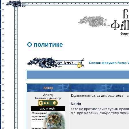
Фору
О политике
Список форумов Ветер 
Автор
Andrej
Добавлено: Сб, 11 Дек, 2010 19:13
За
Бета-координатор
Natrio
зато не противоречит тупым прав
п.с. при желании любую тему можно