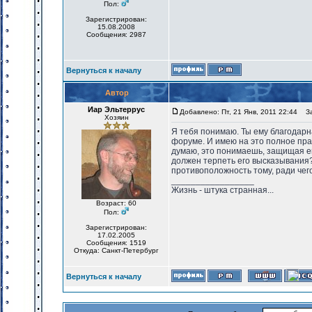
Пол:
Зарегистрирован:
15.08.2008
Сообщения: 2987
Вернуться к началу
Автор
Иар Эльтеррус
Добавлено: Пт, 21 Янв, 2011 22:44
Заг
Хозяин
Я тебя понимаю. Ты ему благодарна
форуме. И имею на это полное пр
думаю, это понимаешь, защищая его
должен терпеть его высказывания
противоположность тому, ради чего
_________________
Жизнь - штука странная...
Возраст: 60
Пол:
Зарегистрирован:
17.02.2005
Сообщения: 1519
Откуда: Санкт-Петербург
Вернуться к началу