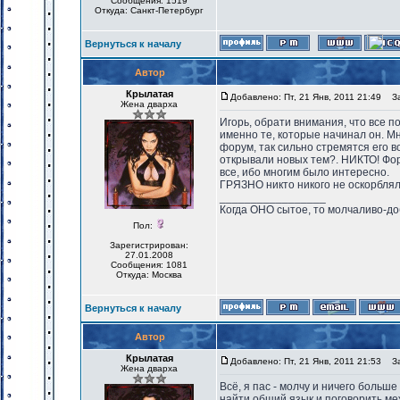
Сообщения: 1519
Откуда: Санкт-Петербург
Вернуться к началу
Автор
Крылатая
Добавлено: Пт, 21 Янв, 2011 21:49
Заг
Жена дварха
Игорь, обрати внимания, что все 
именно те, которые начинал он. Мн
форум, так сильно стремятся его 
открывали новых тем?. НИКТО! Фор
все, ибо многим было интересно.
ГРЯЗНО никто никого не оскорблял.
_________________
Когда ОНО сытое, то молчаливо-до
Пол:
Зарегистрирован:
27.01.2008
Сообщения: 1081
Откуда: Москва
Вернуться к началу
Автор
Крылатая
Добавлено: Пт, 21 Янв, 2011 21:53
Заг
Жена дварха
Всё, я пас - молчу и ничего больш
найти общий язык и поговорить ме