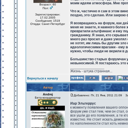
моим идеям атмосфера. Мне проти
Возраст: 60
Пол:
Что ж, частично я сам в этом вин
Зарегистрирован:
поздно, это сделаю. Или закрою 
17.02.2005
Сообщения: 1519
Я возвращаюсь на форум, как де
Откуда: Санкт-Петербург
меня не знаете, я намного более 
превратили альтфинанс и ему по
гражданину. Я знаю, кто скрывае
много раз просил и даже умолял е
не хотят, им лишь бы другим зл
идеологическими врагами - ему в
нужно, чтобы люди не верили в до
Большинство старых форумчан уш
невыносимой. Я постараюсь это 
_________________
Жизнь - штука странная...
Вернуться к началу
Автор
Andrej
Добавлено: Пт, 21 Янв, 2011 21:09
Заг
Бета-координатор
Иар Эльтеррус
к моменту появления вашего оппо
форум уже стал тем, чем он стал, 
все ушли до его появления, а те к
известно. Не стоит искать демоно
по наполненности стал хоть немног