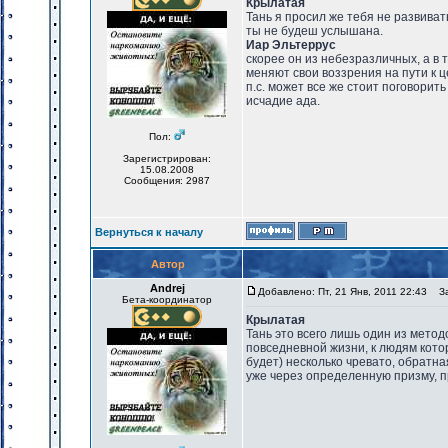
Крылатая
Тань я просил же тебя не развиват
ты не будеш услышана.
Иар Эльтеррус
скорее он из небезразличных, а в 
меняют свои воззрения на пути к ц
п.с. может все же стоит поговорить
исчадие ада.
Пол:
Зарегистрирован:
15.08.2008
Сообщения: 2987
Вернуться к началу
Автор
Andrej
Добавлено: Пт, 21 Янв, 2011 22:43
Заг
Бета-координатор
Крылатая
Тань это всего лишь один из метод
повседневной жизни, к людям котор
будет) несколько чревато, обратн
уже через определенную призму, п