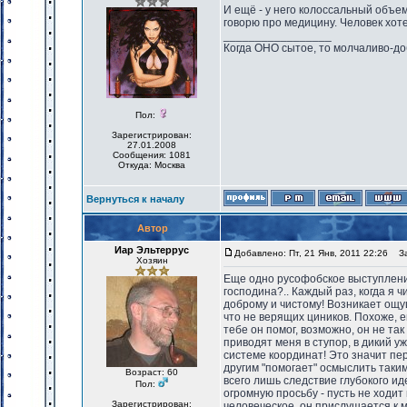
И ещё - у него колоссальный объем
говорю про медицину. Человек хот
_________________
Когда ОНО сытое, то молчаливо-до
Пол:
Зарегистрирован:
27.01.2008
Сообщения: 1081
Откуда: Москва
Вернуться к началу
Автор
Иар Эльтеррус
Добавлено: Пт, 21 Янв, 2011 22:26
Заг
Хозяин
Еще одно русофобское выступление
господина?.. Каждый раз, когда я 
доброму и чистому! Возникает ощущ
что не верящих циников. Похоже, ег
тебе он помог, возможно, он не так
приводят меня в ступор, в дикий уж
системе координат! Это значит пере
другим "помогает" осмыслить таким
Возраст: 60
всего лишь следствие глубокого и
Пол:
огромную просьбу - пусть не ходит
Зарегистрирован:
человеческое, он прислушается к м