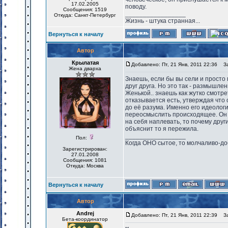
17.02.2005
поводу.
Сообщения: 1519
_________________
Откуда: Санкт-Петербург
Жизнь - штука странная...
Вернуться к началу
Автор
Крылатая
Добавлено: Пт, 21 Янв, 2011 22:36
Заг
Жена дварха
Знаешь, если бы вы сели и просто
друг друга. Но это так - размышле
Женькой.. знаешь как жутко смотре
отказывается есть, утверждая что 
до её разума. Именно его идеологи
переосмыслить происходящее. Он г
на себя наплевать, то почему друг
объяснит то я пережила.
_________________
Пол:
Когда ОНО сытое, то молчаливо-до
Зарегистрирован:
27.01.2008
Сообщения: 1081
Откуда: Москва
Вернуться к началу
Автор
Andrej
Добавлено: Пт, 21 Янв, 2011 22:39
Заг
Бета-координатор