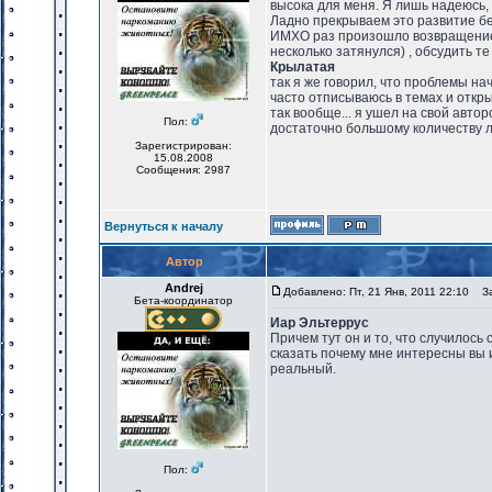
высока для меня. Я лишь надеюсь, 
Ладно прекрываем это развитие бе
ИМХО раз произошло возвращение 
несколько затянулся) , обсудить те
Крылатая
так я же говорил, что проблемы нач
часто отписываюсь в темах и откр
так вообще... я ушел на свой авт
Пол:
достаточно большому количеству 
Зарегистрирован:
15.08.2008
Сообщения: 2987
Вернуться к началу
Автор
Andrej
Добавлено: Пт, 21 Янв, 2011 22:10
Заг
Бета-координатор
Иар Эльтеррус
Причем тут он и то, что случилось
сказать почему мне интересны вы 
реальный.
Пол: