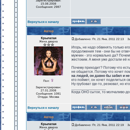
Зарегистрирован:
15.08.2008
Сообщения: 2987
Вернуться к началу
Автор
Крылатая
Добавлено: Пт, 21 Янв, 2011 22:13
Заг
Жена дварха
Игорь, не надо обвинять только ег
продолжения тем - они бы не отве
мужчин - это нормально да? Почем
жестоким. А меня уже достали её н
Почему приходит? Потому что есть
не общается. Потому что хочет п
на людей, он давно бы забил и не
кто поймет, он хочет поделиться 
Пол:
Ну грубоват где-то, резковат, но кт
Зарегистрирован:
_________________
27.01.2008
Когда ОНО сытое, то молчаливо-до
Сообщения: 1081
Откуда: Москва
Вернуться к началу
Автор
Крылатая
Добавлено: Пт, 21 Янв, 2011 22:19
Заг
Жена дварха