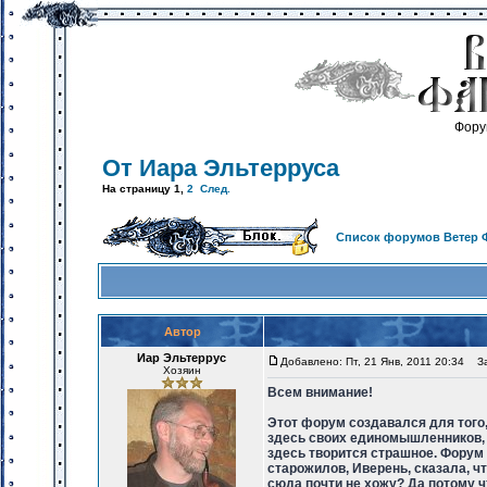
Фору
От Иара Эльтерруса
На страницу
1
,
2
След.
Список форумов Ветер 
Автор
Иар Эльтеррус
Добавлено: Пт, 21 Янв, 2011 20:34
Заг
Хозяин
Всем внимание!
Этот форум создавался для того,
здесь своих единомышленников, м
здесь творится страшное. Форум 
старожилов, Иверень, сказала, ч
сюда почти не хожу? Да потому ч