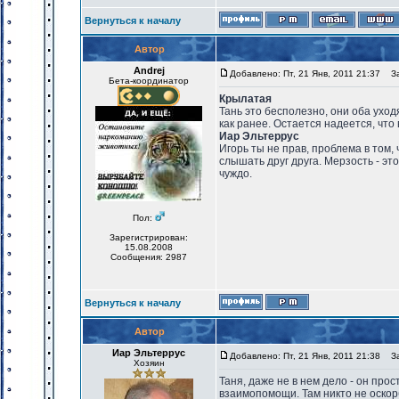
Вернуться к началу
Автор
Andrej
Добавлено: Пт, 21 Янв, 2011 21:37
Заг
Бета-координатор
Крылатая
Тань это бесполезно, они оба уходят
как ранее. Остается надеется, что 
Иар Эльтеррус
Игорь ты не прав, проблема в том,
слышать друг друга. Мерзость - эт
чуждо.
Пол:
Зарегистрирован:
15.08.2008
Сообщения: 2987
Вернуться к началу
Автор
Иар Эльтеррус
Добавлено: Пт, 21 Янв, 2011 21:38
Заг
Хозяин
Таня, даже не в нем дело - он пр
взаимопомощи. Там никто не оскорб