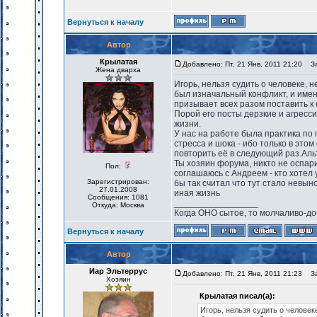
Вернуться к началу
Автор
Крылатая
Добавлено: Пт, 21 Янв, 2011 21:20
Заг
Жена дварха
Игорь, нельзя судить о человеке, н
был изначальный конфликт, и именн
призывает всех разом поставить к 
Порой его посты дерзкие и агресси
жизни.
У нас на работе была практика по 
стресса и шока - ибо только в это
повторить её в следующий раз.Альт
Ты хозяин форума, никто не оспари
Пол:
соглашаюсь с Андреем - кто хотел 
Зарегистрирован:
бы так считал что тут стало невын
27.01.2008
иная жизнь
Сообщения: 1081
_________________
Откуда: Москва
Когда ОНО сытое, то молчаливо-до
Вернуться к началу
Автор
Иар Эльтеррус
Добавлено: Пт, 21 Янв, 2011 21:23
Заг
Хозяин
Крылатая писал(а):
Игорь, нельзя судить о человеке