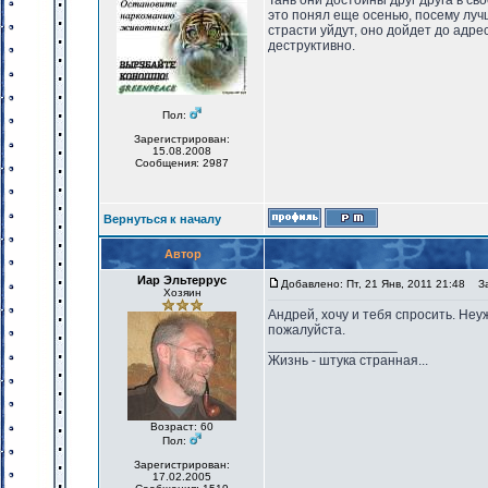
Тань они достойны друг друга в св
это понял еще осенью, посему лучш
страсти уйдут, оно дойдет до адрес
деструктивно.
Пол:
Зарегистрирован:
15.08.2008
Сообщения: 2987
Вернуться к началу
Автор
Иар Эльтеррус
Добавлено: Пт, 21 Янв, 2011 21:48
Заг
Хозяин
Андрей, хочу и тебя спросить. Неу
пожалуйста.
_________________
Жизнь - штука странная...
Возраст: 60
Пол:
Зарегистрирован:
17.02.2005