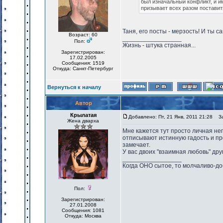
был изначальный конфликт, и им
призывает всех разом поставить
Таня, его посты - мерзость! И ты с
Возраст: 60
_________________
Пол:
Жизнь - штука странная...
Зарегистрирован:
17.02.2005
Сообщения: 1519
Откуда: Санкт-Петербург
Вернуться к началу
Автор
Крылатая
Добавлено: Пт, 21 Янв, 2011 21:28
Заг
Жена дварха
Мне кажется тут просто личная неп
отписывают истинную гадость и про
замечает.
У вас двоих "взаимная любовь" друг 
_________________
Когда ОНО сытое, то молчаливо-до
Пол:
Зарегистрирован:
27.01.2008
Сообщения: 1081
Откуда: Москва