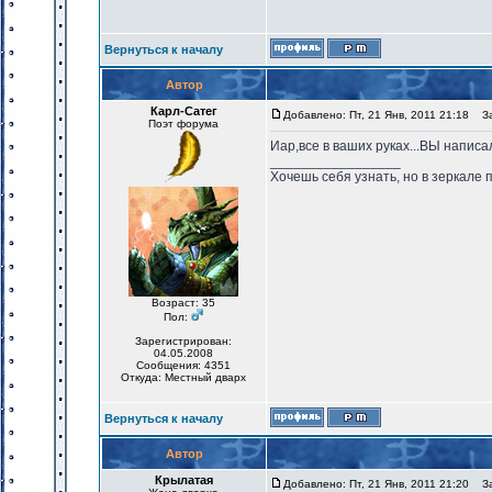
Вернуться к началу
Автор
Карл-Сатег
Добавлено: Пт, 21 Янв, 2011 21:18
Заг
Поэт форума
Иар,все в ваших руках...ВЫ напис
_________________
Хочешь себя узнать, но в зеркале 
Возраст: 35
Пол:
Зарегистрирован:
04.05.2008
Сообщения: 4351
Откуда: Местный дварх
Вернуться к началу
Автор
Крылатая
Добавлено: Пт, 21 Янв, 2011 21:20
Заг