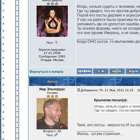
Жена дварха
Игорь, нельзя судить о человеке, н
Где ты увидел, что он против добр
Порой его посты дерзкие и агресси
У нас на работе была практика по 
запомнить где он допустил ошибку 
Ты хозяин форума, никто не оспари
что они (кроме Иверень, я не знаю
_________________
Когда ОНО сытое, то молчаливо-до
Пол:
Зарегистрирован:
27.01.2008
Сообщения: 1081
Откуда: Москва
Вернуться к началу
Автор
Иар Эльтеррус
Добавлено: Пт, 21 Янв, 2011 21:23
Заг
Хозяин
Крылатая писал(а):
Игорь, нельзя судить о чело
Где ты увидел, что он проти
Таня, его посты - мерзость! И ты с
_________________
Возраст: 60
Жизнь - штука странная...
Пол: