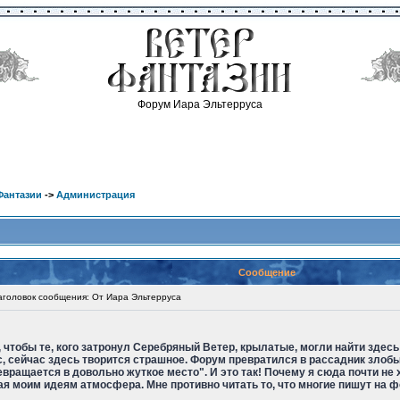
Форум Иара Эльтерруса
Фантазии
->
Администрация
Сообщение
оловок сообщения: От Иара Эльтерруса
 чтобы те, кого затронул Серебряный Ветер, крылатые, могли найти здесь
с, сейчас здесь творится страшное. Форум превратился в рассадник злобы
евращается в довольно жуткое место". И это так! Почему я сюда почти не
ая моим идеям атмосфера. Мне противно читать то, что многие пишут на ф