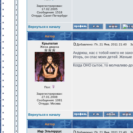
Зарегистрирован:
17.02.2005
Сообщения: 1518
Откуда: Санкт-Петербург
Вернуться к началу
Автор
Крылатая
Добавлено: Пт, 21 Янв, 2011 21:40
Заг
Жена дварха
Андрюш, нас с тобой никто не захо
Игорь, он спас моих детей. Женьке
_________________
Когда ОНО сытое, то молчаливо-до
Пол:
Зарегистрирован:
27.01.2008
Сообщения: 1081
Откуда: Москва
Вернуться к началу
Автор
Иар Эльтеррус
Добавлено: Пт, 21 Янв, 2011 21:40
Заг