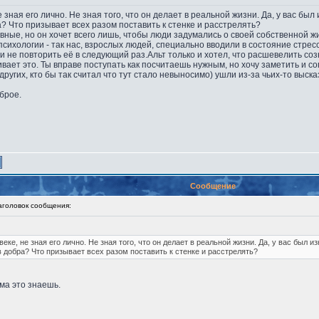
е зная его лично. Не зная того, что он делает в реальной жизни. Да, у вас б
а? Что призывает всех разом поставить к стенке и расстрелять?
вные, но он хочет всего лишь, чтобы люди задумались о своей собственной ж
психологии - так нас, взрослых людей, специально вводили в состояние стресс
и не повторить её в следующий раз.Альт только и хотел, что расшевелить соз
вает это. Ты вправе поступать как посчитаешь нужным, но хочу заметить и со
 других, кто бы так считал что тут стало невыносимо) ушли из-за чьих-то выс
брое.
Сообщение
оловок сообщения:
веке, не зная его лично. Не зная того, что он делает в реальной жизни. Да, у вас был 
в добра? Что призывает всех разом поставить к стенке и расстрелять?
ама это знаешь.