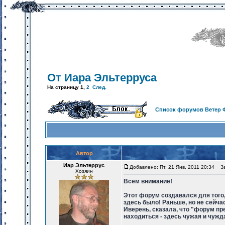
От Иара Эльтерруса
На страницу
1
,
2
След.
Список форумов Ветер 
Автор
Иар Эльтеррус
Добавлено: Пт, 21 Янв, 2011 20:34
Заг
Хозяин
Всем внимание!
Этот форум создавался для того,
здесь было! Раньше, но не сейча
Иверень, сказала, что "форум пр
находиться - здесь чужая и чужд