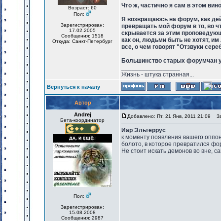
Что ж, частично я сам в этом вин
Возраст: 60
Пол:
Я возвращаюсь на форум, как дей
Зарегистрирован:
превращать мой форум в то, во ч
17.02.2005
скрывается за этим проповедующе
Сообщения: 1518
как он, людьми быть не хотят, 
Откуда: Санкт-Петербург
все, о чем говорят "Отзвуки сере
Большинство старых форумчан уш
_________________
Жизнь - штука странная...
Вернуться к началу
Автор
Andrej
Добавлено: Пт, 21 Янв, 2011 21:09
Заг
Бета-координатор
Иар Эльтеррус
к моменту появления вашего оппон
болото, в которое превратился фор
Не стоит искать демонов во вне, 
Пол:
Зарегистрирован:
15.08.2008
Сообщения: 2987