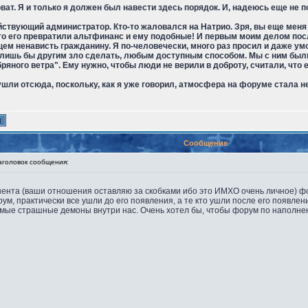
оват. Я и только я должен был навести здесь порядок. И, надеюсь еще не 
ствующий администратор. Кто-то жаловался на Натрио. Зря, вы еще меня н
то его превратили альтфинанс и ему подобные! И первым моим делом посл
м ненависть гражданину. Я по-человечески, много раз просил и даже умол
им лишь бы другим зло сделать, любым доступным способом. Мы с ним был
бряного ветра". Ему нужно, чтобы люди не верили в доброту, считали, что е
ли отсюда, поскольку, как я уже говорил, атмосфера на форуме стала н
Сообщение
оловок сообщения:
ента (ваши отношения оставляю за скобками ибо это ИМХО очень личное) фор
ум, практически все ушли до его появления, а те кто ушли после его появлени
самые страшные демоны внутри нас. Очень хотел бы, чтобы форум по наполненн