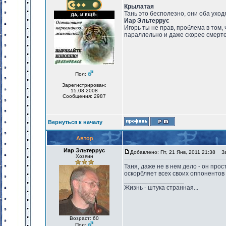
Крылатая
Тань это бесполезно, они оба уходят
Иар Эльтеррус
Игорь ты не прав, проблема в том,
параллельно и даже скорее смерте
Пол:
Зарегистрирован:
15.08.2008
Сообщения: 2987
Вернуться к началу
Автор
Иар Эльтеррус
Добавлено: Пт, 21 Янв, 2011 21:38
Заг
Хозяин
Таня, даже не в нем дело - он про
оскорбляет всех своих оппонентов 
_________________
Жизнь - штука странная...
Возраст: 60
Пол: