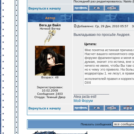
Последний раз редактировалось: Natrio (П
Вернуться к началу
Автор
Вега де Вайл
Добавлено: Ср, 29 Дек, 2010 05:57
За
Ночной Ветер
Выкладываю по просьбе Андрея.
Цитата:
Мне понятна истинная причина м
Насчет вашего непонятного опр
форуме фрагментарно и меня во
думаю, значит это истина, вне
ничего не имею, чтобы Вы там с
но к чему это привело. На бол
модераторы 1. не лезут, в прав
Возраст: 48
исполнителей правил и коррект
DIXI
Зарегистрирован:
10.02.2008
_________________
Сообщения: 2403
Alea jacta est!
Откуда: Темный Двор
Мой Форум
Вернуться к началу
Показать сообщения: