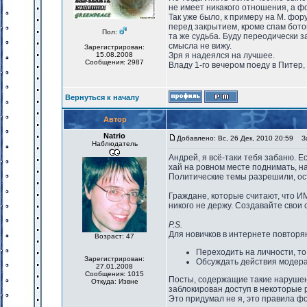
не имеет никакого отношения, а ф
Так уже было, к примеру на М. фор
перед закрытием, кроме спам бото
Пол:
та же судьба. Буду переодически з
смысла не вижу.
Зарегистрирован:
15.08.2008
Зря я надеялся на лучшее.
Сообщения: 2987
Владу 1-го вечером поеду в Питер,
Вернуться к началу
Автор
Natrio
Добавлено: Вс, 26 Дек, 2010 20:59
За
Наблюдатель
Андрей, я всё-таки тебя забаню. Е
хай на ровном месте поднимать, на
Политические темы разрешили, ос
Граждане, которые считают, что И
никого не держу. Создавайте свои 
P.S.
Для новичков в интернете повто
Возраст: 47
Переходить на личности, то
Зарегистрирован:
Обсуждать действия модер
27.01.2008
Сообщения: 1015
Посты, содержащие такие нарушен
Откуда: Извне
заблокирован доступ в некоторые 
Это придумал не я, это правила фор