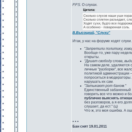
P.P.S.
О слухах.
Цитата:
Сколько слухов наши уши пора
Сколько сплетен разъедает, сл
Ходят сухи, будто все подорожа
А особенно - поваренная соль.
В.Высоцкий, "Слухи"
Итак, у нас на форуме ходят слухи.
"
Запретили политику, гово
Вообще-то, уже пару недель
открыты.
"Душат свободу слова, выд
На самом деле, удаляются
личные "разборки", все жа
политикой администрации – 
попроситься в модераторы.
нарушать их сам.
"Затыкают рот баном."
Единственный забаненный з
говорить все что можно и б
публично выяснять отнош
без разговоров, а я его дол
слушает, да ест." (ц)
Что ж, это моя ошибка. А о
* * *
Бан снят 19.01.2011