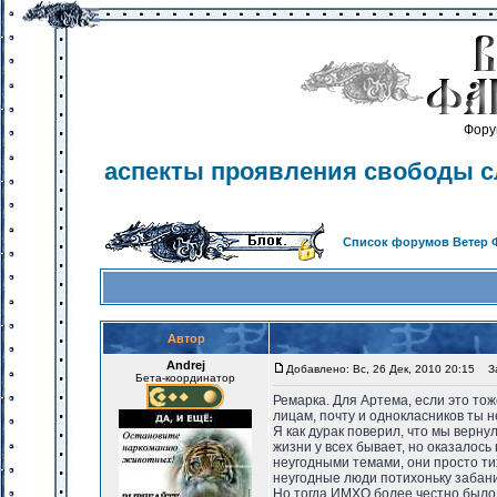
Фору
аспекты проявления свободы с
Список форумов Ветер 
Автор
Andrej
Добавлено: Вс, 26 Дек, 2010 20:15
Заг
Бета-координатор
Ремарка. Для Артема, если это то
лицам, почту и однокласников ты н
Я как дурак поверил, что мы верну
жизни у всех бывает, но оказалось
неугодными темами, они просто ти
неугодные люди потихоньку забани
Но тогда ИМХО более честно было 