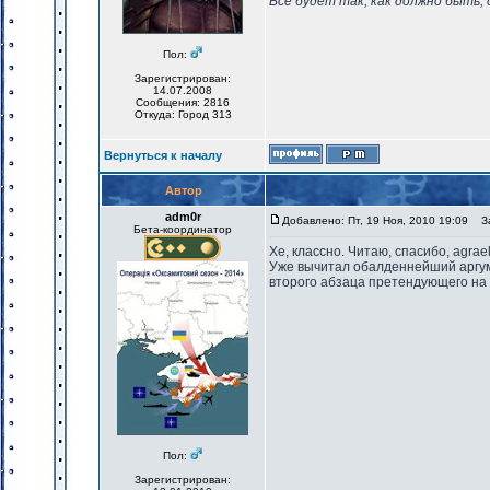
Все будет так, как должно быть, 
Пол:
Зарегистрирован:
14.07.2008
Сообщения: 2816
Откуда: Город 313
Вернуться к началу
Автор
adm0r
Добавлено: Пт, 19 Ноя, 2010 19:09
За
Бета-координатор
Хе, классно. Читаю, спасибо, agrael
Уже вычитал обалденнейший аргумен
второго абзаца претендующего на 
Пол:
Зарегистрирован: