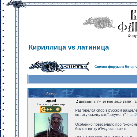
Фору
Кириллица vs латиница
Список форумов Ветер 
Автор
agrael
Добавлено: Пт, 19 Ноя, 2010 18:59
Заг
Бета-координатор
Разгорелся спор в русском разде
вот эту ссылку как "аргумент":
http:
Особенно повеселило про "эконом
было в ветку
Юмор
запостить...
_________________