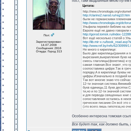
пост, таки выдранный мною путем
Цитата:
http://new.chronologia.org/volu
http://clarino2.narod.ru/reg10.htm
были не германскими племенам
http://www.chronologia.org/dcfor
Ульфила перевёл библию на лат
Европе ещё не давно говорили 
http://gorod.tomsk.ru/index-1228
Пол:
Вот ещё несколько статей о Ул
Зарегистрирован:
http://lib.mir-x.ru/book_read.a
14.07.2008
http://www.ref.by/refs/62/30999/1.
Сообщения: 2816
Не много о кириллице:
Откуда: Город 313
Было две кириллицы(ранняя и п
вырезания,выкрапления букв на
смесь глаголицы(фонетика) и гр
самая главная.Все знают ,что г
соопоставима цифре.Так в грече
порядку.А в кириллице буквы н
цифры.Изначально в поздней кир
Так вот многие знаю что сейча
12-ти значная система.Финикий
букв единицы,11 букв десятки.
ти,но и по 12-ти значной систе
и для первода священных книг 
сопоставления остались в неиз
греческое писание.Он всё это 
(это всего лишь гипотеза,но оч
Особенно интересна томская ссылк
_________________
Все будет так, как должно быть, 