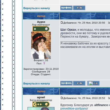
Вернуться к началу
Автор
Ayane
Добавлено: Чт, 25 Ноя, 2010 20:50
За
Лор-лейтенант
Шат Оркан
, и молодцы, что именн
древности, они же потому и уцелел
Перенсти на бумагу... Заморочек мн
_________________
Я ненавижу бабочек за их красоту. Н
насаживаем их на иголки и выставл
Возраст: 33
Пол:
Зарегистрирован: 23.11.2010
Сообщения: 29
Откуда: Студент.
Вернуться к началу
Автор
agrael
Добавлено: Чт, 25 Ноя, 2010 20:52
За
Бета-координатор
Вдогонку. Благодаря ув.
altfinance
prevelikoe-portyano/