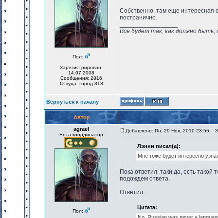
Собственно, там еще интересная с
постранично.
_________________
Все будет так, как должно быть, 
Пол:
Зарегистрирован:
14.07.2008
Сообщения: 2816
Откуда: Город 313
Вернуться к началу
Автор
agrael
Добавлено: Пн, 29 Ноя, 2010 23:56
За
Бета-координатор
Лэнни писал(а):
Мне тоже будет интересно узнать
Пока ответил, таки да, есть такой т
подождем ответа.
Ответил.
Цитата:
Пол:
No, Russian was never a language