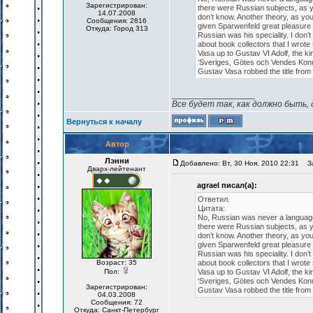
Зарегистрирован:
there were Russian subjects, as y
14.07.2008
don’t know. Another theory, as you
Сообщения: 2816
given Sparwenfeld great pleasure 
Откуда: Город 313
Russian was his speciality. I don’t
about book collectors that I wrot
Vasa up to Gustav VI Adolf, the k
‘Sveriges, Götes och Vendes Konu
Gustav Vasa robbed the title from
_________________
Все будет так, как должно быть, 
Вернуться к началу
Автор
Лэнни
Добавлено: Вт, 30 Ноя, 2010 22:31
За
Дварх-лейтенант
agrael писал(а):
Ответил.
Цитата:
No, Russian was never a language
there were Russian subjects, as y
don’t know. Another theory, as you
given Sparwenfeld great pleasure 
Russian was his speciality. I don’t
Возраст: 35
about book collectors that I wrot
Пол:
Vasa up to Gustav VI Adolf, the k
‘Sveriges, Götes och Vendes Konu
Зарегистрирован:
Gustav Vasa robbed the title from
04.03.2008
Сообщения: 72
Откуда: Санкт-Петербург