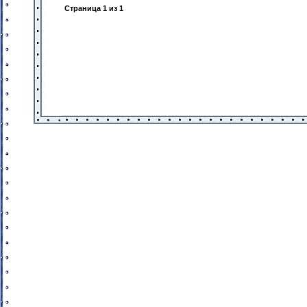
Страница
1
из
1