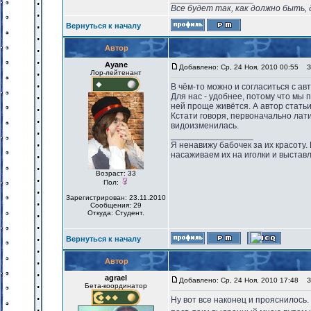
Все будет так, как должно быть, 
Вернуться к началу
Автор
Ayane
Добавлено: Ср, 24 Ноя, 2010 00:55
За
Лор-лейтенант
В чём-то можно и согласиться с ав
Для нас - удобнее, потому что мы 
ней проще живётся. А автор стать
Кстати говоря, первоначально ла
видоизменилась.
_________________
Я ненавижу бабочек за их красоту. Н
насаживаем их на иголки и выставл
Возраст: 33
Пол:
Зарегистрирован: 23.11.2010
Сообщения: 29
Откуда: Студент.
Вернуться к началу
Автор
agrael
Добавлено: Ср, 24 Ноя, 2010 17:48
За
Бета-координатор
Ну вот все наконец и прояснилось