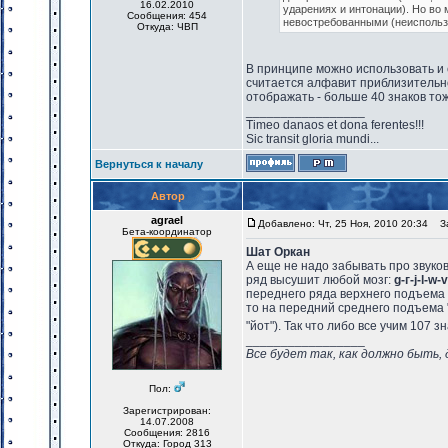
16.02.2010
ударениях и интонации). Но во 
Сообщения: 454
невостребованными (неисполь
Откуда: ЧВП
В принципе можно использовать и 
считается алфавит приблизительно
отображать - больше 40 знаков то
_________________
Timeo danaos et dona ferentes!!!
Sic transit gloria mundi...
Вернуться к началу
Автор
agrael
Добавлено: Чт, 25 Ноя, 2010 20:34
За
Бета-координатор
Шат Оркан
А еще не надо забывать про звуко
ряд высушит любой мозг:
g-г-j-l-w-v
переднего ряда верхнего подъема
то на передний среднего подъема 
"йот"). Так что либо все учим 107 
_________________
Все будет так, как должно быть, 
Пол:
Зарегистрирован:
14.07.2008
Сообщения: 2816
Откуда: Город 313