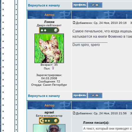
Вернуться к началу
Автор
Лэнни
Добавлено: Ср, 24 Ноя, 2010 20:16
За
Дварх-лейтенант
Самое печальное, что когда ищешь 
натыкается на книги Фоменко в так
_________________
Dum spiro, spero
Возраст: 35
Пол:
Зарегистрирован:
04.03.2008
Сообщения: 72
Откуда: Санкт-Петербург
Вернуться к началу
Автор
agrael
Добавлено: Ср, 24 Ноя, 2010 21:56
За
Бета-координатор
Лэнни писал(а):
А текст, который они приводят 