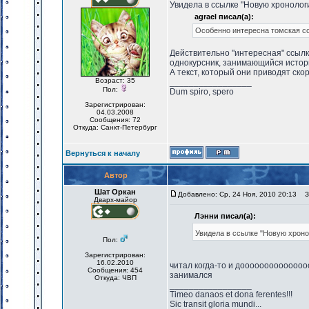
Увидела в ссылке "Новую хронолог
agrael писал(а):
Особенно интересна томская сс
Действительно "интересная" ссылка
однокурсник, занимающийся исто
А текст, который они приводят ско
Возраст: 35
_________________
Пол:
Dum spiro, spero
Зарегистрирован:
04.03.2008
Сообщения: 72
Откуда: Санкт-Петербург
Вернуться к началу
Автор
Шат Оркан
Добавлено: Ср, 24 Ноя, 2010 20:13
За
Дварх-майор
Лэнни писал(а):
Увидела в ссылке "Новую хроно
Пол:
Зарегистрирован:
16.02.2010
читал когда-то и доооооооооооооо
Сообщения: 454
занимался
Откуда: ЧВП
_________________
Timeo danaos et dona ferentes!!!
Sic transit gloria mundi...