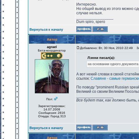
Интересно.
Но общий вывод из этого можно сде
случае нельзя.
_________________
Dum spiro, spero
Вернуться к началу
Автор
agrael
Добавлено: Вт, 30 Ноя, 2010 22:49
За
Бета-координатор
Лэнни писал(а):
на основании одного документа 
А вот некий словак в своей статейк
ссылок:
Славяне - самые германск
По поводу "prominent Russian speak
Великий со своим Великим Посольст
_________________
Пол:
Все будет так, как должно быть, 
Зарегистрирован:
14.07.2008
Сообщения: 2816
Откуда: Город 313
Вернуться к началу
Автор