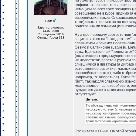
не заметил. А вот "некорректносте
алфавит в несостоятельности на пр
немецком во всех трех позициях ({s
совершенно не в курсе, видимо (а 
европейских языков. Сложившаяся
Пол:
тоже) языках, несмотря на все ка
родственными языками (или взаим
Зарегистрирован:
14.07.2008
Сообщения: 2816
Ну а про передачу соответствия "з
Откуда: Город 313
зацикливаться на "стандартном" ла
славянским и близких к славянски
Česky) и балтийские (Latviešu, Lie
звуку. Единственный "недостаток" 
(палатизации) предыдущего согласно
не недостаток, просто в русском с
слившимися в лигатуры (а диграф 
естественное развитие гласных выс
европейских языках), либо отброси
например, "э" оборотное). Буква "
"йот", так как для славянских языко
межязыковые - ср. озеро/jezero, оле
нуждается даже в таких извращения
отсутствуют.
Цитата:
По образцу чешской письменнос
чешскую систему (с некоторыми
чешскому же образцу проектир
славянских языков: белорусског
транслитерации кириллицы воо
Это цитата из Вики. Об этой особе
_________________