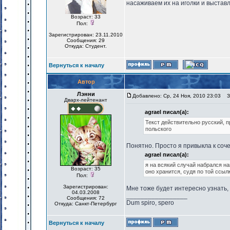
насаживаем их на иголки и выставл
Возраст: 33
Пол:
Зарегистрирован: 23.11.2010
Сообщения: 29
Откуда: Студент.
Вернуться к началу
Автор
Лэнни
Добавлено: Ср, 24 Ноя, 2010 23:03
За
Дварх-лейтенант
agrael писал(а):
Текст действительно русский, п
польского
Понятно. Просто я привыкла к сочет
agrael писал(а):
я на всякий случай набрался на
Возраст: 35
оно хранится, судя по той ссылк
Пол:
Зарегистрирован:
Мне тоже будет интересно узнать, 
04.03.2008
_________________
Сообщения: 72
Dum spiro, spero
Откуда: Санкт-Петербург
Вернуться к началу