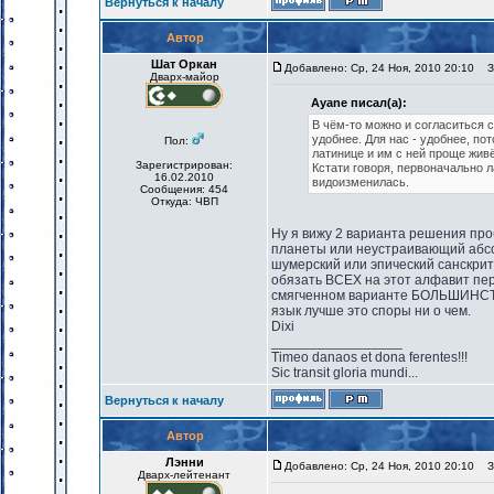
Вернуться к началу
Автор
Шат Оркан
Добавлено: Ср, 24 Ноя, 2010 20:10
За
Дварх-майор
Ayane писал(а):
В чём-то можно и согласиться с
удобнее. Для нас - удобнее, по
Пол:
латинице и им с ней проще живё
Зарегистрирован:
Кстати говоря, первоначально 
16.02.2010
видоизменилась.
Сообщения: 454
Откуда: ЧВП
Ну я вижу 2 варианта решения пр
планеты или неустраивающий абсол
шумерский или эпический санскрит.
обязать ВСЕХ на этот алфавит пер
смягченном варианте БОЛЬШИНСТВО
язык лучше это споры ни о чем.
Dixi
_________________
Timeo danaos et dona ferentes!!!
Sic transit gloria mundi...
Вернуться к началу
Автор
Лэнни
Добавлено: Ср, 24 Ноя, 2010 20:10
За
Дварх-лейтенант