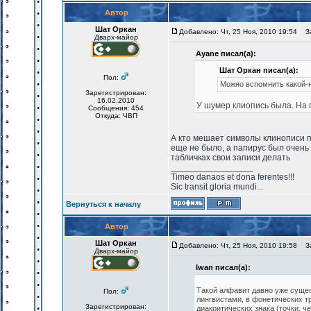
Автор
Шат Оркан
Добавлено: Чт, 25 Ноя, 2010 19:54
За
Дварх-майор
Ayane писал(а):
Шат Оркан писал(а):
Пол:
Можно вспомнить какой-н
Зарегистрирован:
16.02.2010
У шумер клиопись была. На г
Сообщения: 454
Откуда: ЧВП
А кто мешает символы клинописи п
еще не было, а папирус был очень 
табличках свои записи делать
_________________
Timeo danaos et dona ferentes!!!
Sic transit gloria mundi...
Вернуться к началу
Автор
Шат Оркан
Добавлено: Чт, 25 Ноя, 2010 19:58
За
Дварх-майор
Iwan писал(а):
Такой алфавит давно уже суще
Пол:
лингвистами, в фонетических тр
Зарегистрирован:
диакритических знака (точки, ч