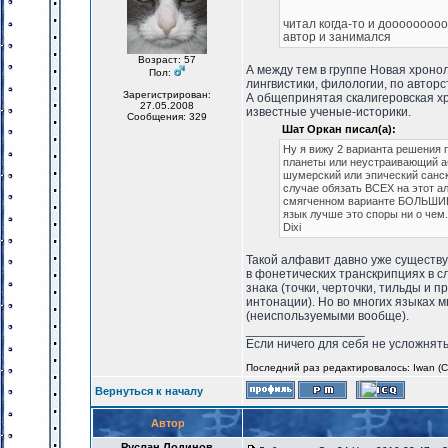
читал когда-то и доооооооо
автор и занимался
Возраст: 57
А между тем в группе Новая хроно
Пол:
лингвистики, филологии, по авторс
Зарегистрирован:
А общепринятая скалигеровская хр
27.05.2008
известные ученые-историки.
Сообщения: 329
Шат Оркан писал(а):
Ну я вижу 2 варианта решения
планеты или неустраивающий аб
шумерский или эпический санскр
случае обязать ВСЕХ на этот а
смягченном варианте БОЛЬШИНС
язык лучше это споры ни о чем.
Dixi
Такой алфавит давно уже существ
в фонетических транскрипциях в сло
знака (точки, черточки, тильды и 
интонации). Но во многих языках 
(неиспользуемыми вообще).
_________________
Если ничего для себя не усложнять
Последний раз редактировалось: Iwan (Ср
Вернуться к началу
Автор
Руслан Лодинов