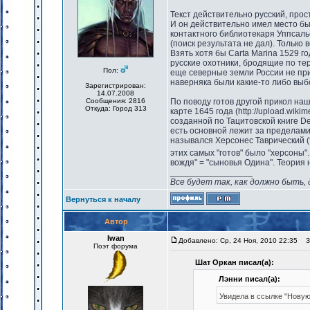
Текст действительно русский, прост
И он действительно имел место быт
контактного библиотекаря Уппсальск
(поиск результата не дал). Только
Взять хотя бы Carta Marina 1529 го
русские охотники, бродящие по те
Пол:
еще северные земли России не при
наверняка были какие-то либо выб
Зарегистрирован:
14.07.2008
Сообщения: 2816
По поводу готов другой прикол наш
Откуда: Город 313
карте 1645 года (http://upload.wik
созданной по Тацитовской книге De 
есть основной лежит за пределами
назывался Херсонес Таврический (
этих самых "готов" было "херсоны"
вождя" = "сыновья Одина". Теория н
_________________
Все будет так, как должно быть, 
Вернуться к началу
Автор
Iwan
Добавлено: Ср, 24 Ноя, 2010 22:35
За
Поэт форума
Шат Оркан писал(а):
Лэнни писал(а):
Увидела в ссылке "Новую