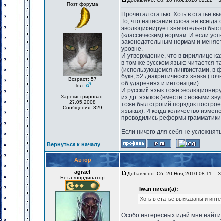
Добавлено: Сб, 20 Ноя, 2010 02:21
За
Поэт форума
Прочитал статью. Хоть в статье вы
То, что написание слова не всегда
эволюционирует значительно быс
(классическим) нормам. И если ус
законодательным нормам и меняет
уровне.
И утверждение, что в кириллице ка
в том же русском языке читается 
(использующемся лингвистами, в ф
букв, 52 диакритических знака (то
Возраст: 57
об ударениях и интонации).
Пол:
И русский язык тоже эволюциониру
Зарегистрирован:
из др. языков (вместе с новыми звук
27.05.2008
тоже был строгий порядок построе
Сообщения: 329
языках). И когда количество измен
проводились реформы грамматики н
_________________
Если ничего для себя не усложнять
Вернуться к началу
Автор
agrael
Добавлено: Сб, 20 Ноя, 2010 08:11
За
Бета-координатор
Iwan писал(а):
Хоть в статье высказаны и инте
Особо интересных идей мне найти 