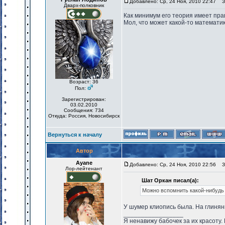
Добавлено: Ср, 24 Ноя, 2010 22:47
За
Дварх-полковник
Как минимум его теория имеет прав
Мол, что может какой-то математик
Возраст: 36
Пол:
Зарегистрирован:
03.02.2010
Сообщения: 734
Откуда: Россия, Новосибирск
Вернуться к началу
Автор
Ayane
Добавлено: Ср, 24 Ноя, 2010 22:56
За
Лор-лейтенант
Шат Оркан писал(а):
Можно вспомнить какой-нибудь 
У шумер клиопись была. На глиняны
_________________
Я ненавижу бабочек за их красоту. Н