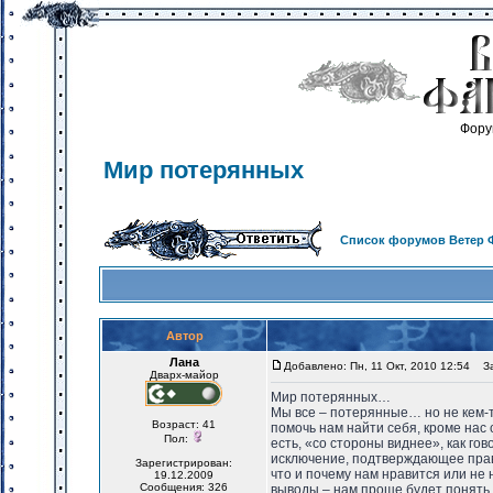
Фору
Мир потерянных
Список форумов Ветер 
Автор
Лана
Добавлено: Пн, 11 Окт, 2010 12:54
Заг
Дварх-майор
Мир потерянных…
Мы все – потерянные… но не кем-то
Возраст: 41
помочь нам найти себя, кроме нас с
Пол:
есть, «со стороны виднее», как го
исключение, подтверждающее правил
Зарегистрирован:
что и почему нам нравится или не 
19.12.2009
Сообщения: 326
выводы – нам проще будет понять 