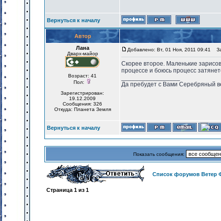
Вернуться к началу
Автор
Лана
Добавлено: Вт, 01 Ноя, 2011 09:41
Заг
Дварх-майор
Скорее второе. Маленькие зарисов
процессе и боюсь процесс затянетс
Возраст: 41
_________________
Пол:
Да пребудет с Вами Серебряный в
Зарегистрирован:
19.12.2009
Сообщения: 326
Откуда: Планета Земля
Вернуться к началу
Показать сообщения:
Список форумов Ветер 
Страница
1
из
1