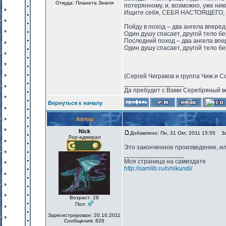
Откуда: Планета Земля
потерянному, и, возможно, уже ни
Ищите себя, СЕБЯ НАСТОЯЩЕГО, а
Пойду в поход – два ангела вперед
Один душу спасает, другой тело 
Последний поход – два ангела впе
Один душу спасает, другой тело 
(Сергей Чиграков и группа Чиж и С
_________________
Да пребудет с Вами Серебряный в
Вернуться к началу
Автор
Nick
Добавлено: Пн, 31 Окт, 2011 15:55
Заг
Лор-адмирал
Это законченное произведение, и
_________________
Моя страница на самиздате
http://samlib.ru/n/nikundi/
Возраст: 28
Пол:
Зарегистрирован: 20.10.2011
Сообщения: 826