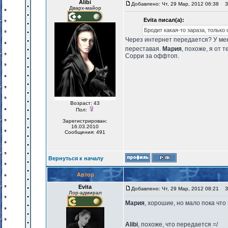
Alibi
Добавлено: Чт, 29 Мар, 2012 06:38
За
Дварх-майор
Evita писал(а):
Бродит какая-то зараза, только
Через интернет передается? У мен
переставая.
Мария
, похоже, я от 
Сорри за оффтоп.
Возраст: 43
Пол:
Зарегистрирован:
16.03.2010
Сообщения: 491
Вернуться к началу
Автор
Evita
Добавлено: Чт, 29 Мар, 2012 08:21
За
Лор-адмирал
Мария
, хорошие, но мало пока что 
Alibi
, похоже, что передается =/