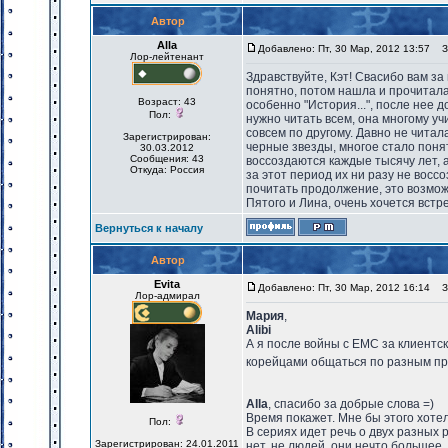
Автор
Alla
Добавлено: Пт, 30 Мар, 2012 13:57
За
Лор-лейтенант
Здравствуйте, Кэт! Свасибо вам за
понятно, потом нашла и прочитала "И
Возраст: 43
особенно "История...", после нее д
Пол:
нужно читать всем, она многому уч
совсем по другому. Давно не читал
Зарегистрирован:
черные звезды, многое стало понятн
30.03.2012
Сообщения: 43
воссоздаются каждые тысячу лет, а 
Откуда: Россия
за этот период их ни разу не восс
почитать продолжение, это возможн
Пятого и Лина, очень хочется встре
Вернуться к началу
Автор
Evita
Добавлено: Пт, 30 Мар, 2012 16:14
За
Лор-адмирал
Мария
,
Alibi
А я после войны с ЕМС за клиентс
корейцами общаться по разным прич
Alla
, спасибо за добрые слова =)
Время покажет. Мне бы этого хотело
Пол:
В сериях идет речь о двух разных 
Зарегистрирован: 24.01.2011
нет, не людей, они нечто большее. 