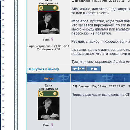
Добавлено: Пн, 02 Апр, 2012 18:11
За
Лор-адмирал
Alla
, можно, для этого надо кинуть 
то или выложен в сеть.
Imbalance
, приятно, когда тебя по
Что касается персонажей, то эти 
какого-нибудь фильма или мультфил
персонажи не появятся.
Пол:
Руслан
, спасибо =) Хорошо, если э
Зарегистрирован: 24.01.2011
Сообщения: 930
thesame
, данную даму, согласно 
подсказывает, что эти персонажи н
Тут, впрочем, персонажей и без т
Вернуться к началу
Автор
Evita
Добавлено: Пн, 02 Апр, 2012 19:07
За
Лор-адмирал
Первые две части выложены на С
Пол: