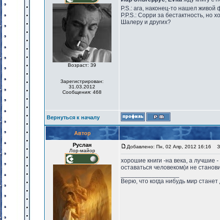
P.S.: ага, наконец-то нашел живой 
P.P.S.: Сорри за бестактность, но 
Шалеру и других?
Возраст: 39
Зарегистрирован:
31.03.2012
Сообщения: 468
Вернуться к началу
Автор
Руслан
Добавлено: Пн, 02 Апр, 2012 16:16
За
Лор-майор
хорошие книги -на века, а лучшие -
оставаться человеком(и не станов
_________________
Верю, что когда нибудь мир станет