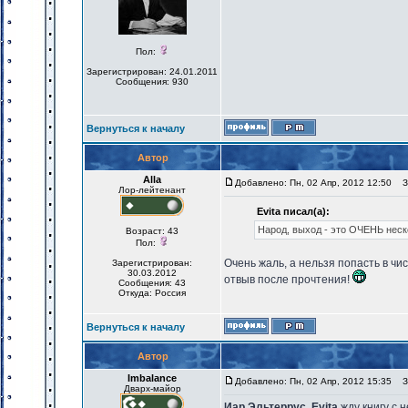
Пол:
Зарегистрирован: 24.01.2011
Сообщения: 930
Вернуться к началу
Автор
Alla
Добавлено: Пн, 02 Апр, 2012 12:50
За
Лор-лейтенант
Evita писал(а):
Народ, выход - это ОЧЕНЬ неск
Возраст: 43
Пол:
Очень жаль, а нельзя попасть в чи
Зарегистрирован:
30.03.2012
отвыв после прочтения!
Сообщения: 43
Откуда: Россия
Вернуться к началу
Автор
Imbalance
Добавлено: Пн, 02 Апр, 2012 15:35
За
Дварх-майор
Иар Эльтеррус
,
Evita
жду книгу с 