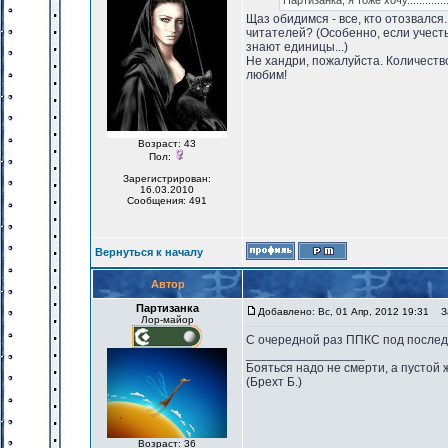
Партизанка, я тоже хочу..............
Щаз обидимся - все, кто отозвался
читателей? (Особенно, если учесть
знают единицы...)
Не хандри, пожалуйста. Количество
любим!
Возраст: 43
Пол:
Зарегистрирован:
16.03.2010
Сообщения: 491
Вернуться к началу
Автор
Партизанка
Добавлено: Вс, 01 Апр, 2012 19:31
За
Лор-майор
С очередной раз ППКС под после
_________________
Бояться надо не смерти, а пустой 
(Брехт Б.)
Возраст: 36