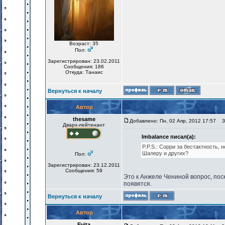
Возраст: 35
Пол:
Зарегистрирован: 23.02.2011
Сообщения: 186
Откуда: Танаис
Вернуться к началу
Автор
thesame
Добавлено: Пн, 02 Апр, 2012 17:57
За
Дварх-лейтенант
Imbalance писал(а):
P.P.S.: Сорри за бестактность, 
Шалеру и других?
Пол:
Зарегистрирован: 23.12.2011
Сообщения: 59
Это к Анжеле Чениной вопрос, поск
появятся.
Вернуться к началу
Автор
Evita