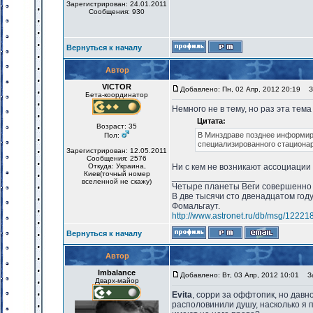
Зарегистрирован: 24.01.2011
Сообщения: 930
Вернуться к началу
Автор
VICTOR
Добавлено: Пн, 02 Апр, 2012 20:19
За
Бета-координатор
Немного не в тему, но раз эта тема
Цитата:
Возраст: 35
В Минздраве позднее информир
Пол:
специализированного стационар
Зарегистрирован: 12.05.2011
Сообщения: 2576
Откуда: Украина,
Ни с кем не возникают ассоциации
Киев(точный номер
_________________
вселенной не скажу)
Четыре планеты Веги совершенно 
В две тысячи сто двенадцатом год
Фомальгаут.
http://www.astronet.ru/db/msg/12221
Вернуться к началу
Автор
Imbalance
Добавлено: Вт, 03 Апр, 2012 10:01
За
Дварх-майор
Evita
, сорри за оффтопик, но давн
располовинили душу, насколько я 