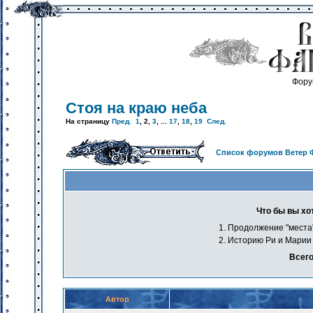
Фору
Стоя на краю неба
На страницу
Пред.
1
,
2
,
3
, ...
17
,
18
,
19
След.
Список форумов Ветер 
Что бы вы х
1. Продолжение "места
2. Историю Ри и Марии
Всего
Автор