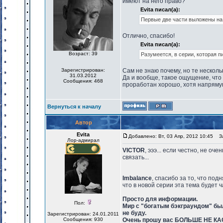
имеют на него право?
Evita писал(а):
Первые две части выложены н
Отлично, спасибо!
Evita писал(а):
Возраст: 39
Разумеется, в серии, которая п
Зарегистрирован:
Сам не знаю почему, но те нескол
31.03.2012
Да и вообще, такое ощущение, что у
Сообщения: 468
проработан хорошо, хотя напрямую
Вернуться к началу
Автор
Evita
Добавлено: Вт, 03 Апр, 2012 10:45
За
Лор-адмирал
VICTOR
, эээ... если честно, не оч
связать...
Imbalance
, спасибо за то, что по
что в новой серии эта тема будет 
Просто для информации.
Пол:
Мир с "богатым бэкграундом" был
не буду.
Зарегистрирован: 24.01.2011
Сообщения: 930
Очень прошу вас БОЛЬШЕ НЕ КА