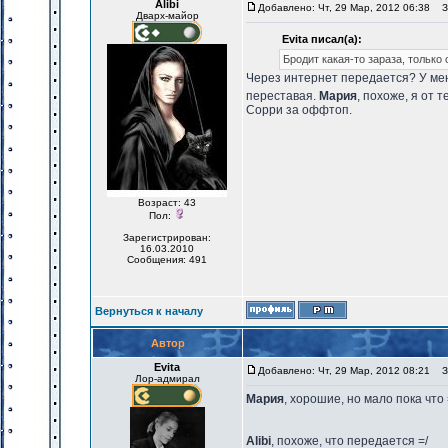
Alibi
Добавлено: Чт, 29 Мар, 2012 06:38
За
Дварх-майор
Evita писал(а):
Бродит какая-то зараза, только
Через интернет передается? У мен
переставая.
Мария
, похоже, я от 
Сорри за оффтоп.
Возраст: 43
Пол:
Зарегистрирован:
16.03.2010
Сообщения: 491
Вернуться к началу
Автор
Evita
Добавлено: Чт, 29 Мар, 2012 08:21
За
Лор-адмирал
Мария
, хорошие, но мало пока что 
Alibi
, похоже, что передается =/