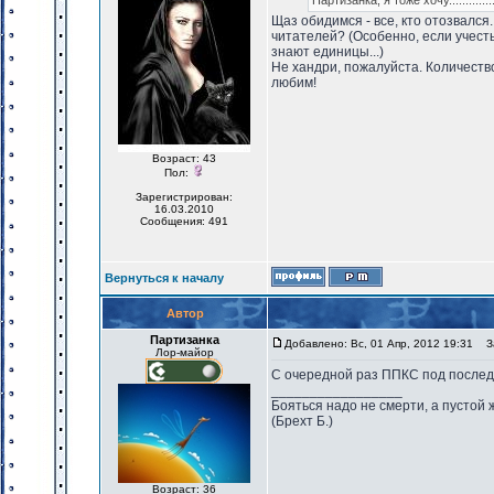
Партизанка, я тоже хочу..............
Щаз обидимся - все, кто отозвался
читателей? (Особенно, если учесть
знают единицы...)
Не хандри, пожалуйста. Количество
любим!
Возраст: 43
Пол:
Зарегистрирован:
16.03.2010
Сообщения: 491
Вернуться к началу
Автор
Партизанка
Добавлено: Вс, 01 Апр, 2012 19:31
За
Лор-майор
С очередной раз ППКС под после
_________________
Бояться надо не смерти, а пустой 
(Брехт Б.)
Возраст: 36