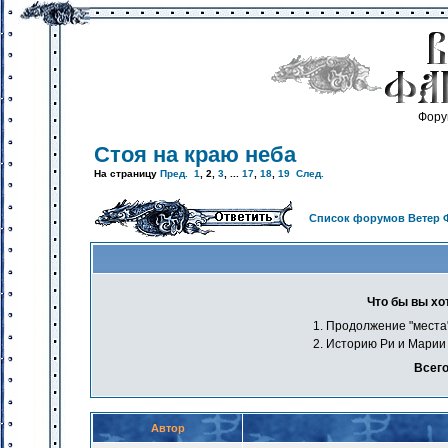
Фору
Стоя на краю неба
На страницу
Пред.
1
,
2
,
3
, ...
17
,
18
,
19
След.
Список форумов Ветер 
Что бы вы х
1. Продолжение "места
2. Историю Ри и Марии
Всего
Автор