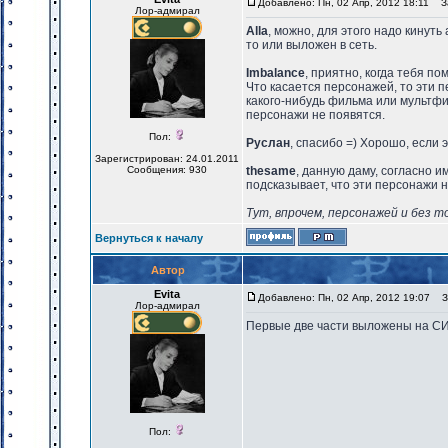
Добавлено: Пн, 02 Апр, 2012 18:11
За
Лор-адмирал
Alla
, можно, для этого надо кинуть 
то или выложен в сеть.
Imbalance
, приятно, когда тебя по
Что касается персонажей, то эти 
какого-нибудь фильма или мультфил
персонажи не появятся.
Пол:
Руслан
, спасибо =) Хорошо, если э
Зарегистрирован: 24.01.2011
Сообщения: 930
thesame
, данную даму, согласно 
подсказывает, что эти персонажи н
Тут, впрочем, персонажей и без т
Вернуться к началу
Автор
Evita
Добавлено: Пн, 02 Апр, 2012 19:07
За
Лор-адмирал
Первые две части выложены на С
Пол: