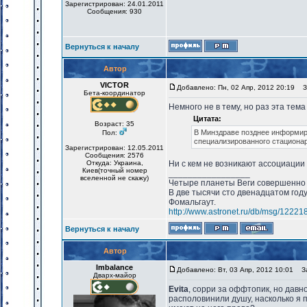
Зарегистрирован: 24.01.2011
Сообщения: 930
Вернуться к началу
Автор
VICTOR
Добавлено: Пн, 02 Апр, 2012 20:19
За
Бета-координатор
Немного не в тему, но раз эта тема
Цитата:
Возраст: 35
В Минздраве позднее информир
Пол:
специализированного стационар
Зарегистрирован: 12.05.2011
Сообщения: 2576
Откуда: Украина,
Ни с кем не возникают ассоциации
Киев(точный номер
_________________
вселенной не скажу)
Четыре планеты Веги совершенно 
В две тысячи сто двенадцатом год
Фомальгаут.
http://www.astronet.ru/db/msg/12221
Вернуться к началу
Автор
Imbalance
Добавлено: Вт, 03 Апр, 2012 10:01
За
Дварх-майор
Evita
, сорри за оффтопик, но давн
располовинили душу, насколько я 