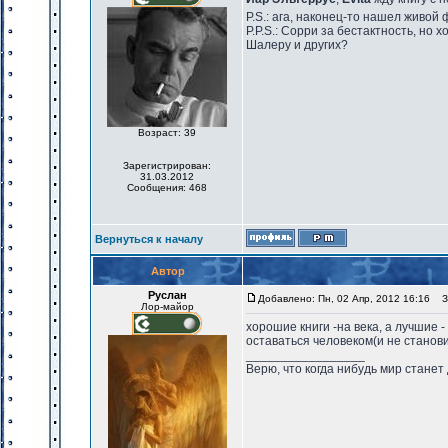
P.S.: ага, наконец-то нашел живой 
P.P.S.: Сорри за бестактность, но 
Шалеру и других?
Возраст: 39
Зарегистрирован:
31.03.2012
Сообщения: 468
Вернуться к началу
Автор
Руслан
Добавлено: Пн, 02 Апр, 2012 16:16
За
Лор-майор
хорошие книги -на века, а лучшие -
оставаться человеком(и не станов
_________________
Верю, что когда нибудь мир станет