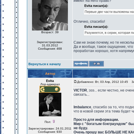
имеют на него право?
Evita писал(а):
Первые две части выложены н
Отлично, спасибо!
Evita писал(а):
Возраст: 39
Разумеется, в серии, которая п
Зарегистрирован:
Сам не знаю почему, но те нескол
31.03.2012
Да и вообще, такое ощущение, что у
Сообщения: 468
проработан хорошо, хотя напрямую
Вернуться к началу
Автор
Evita
Добавлено: Вт, 03 Апр, 2012 10:45
За
Лор-адмирал
VICTOR
, эээ... если честно, не оч
связать...
Imbalance
, спасибо за то, что по
что в новой серии эта тема будет 
Просто для информации.
Пол:
Мир с "богатым бэкграундом" был
не буду.
Зарегистрирован: 24.01.2011
Сообщения: 930
Очень прошу вас БОЛЬШЕ НЕ КА