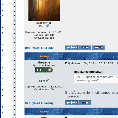
Возраст: 35
Пол:
Зарегистрирован: 23.02.2011
Сообщения: 186
Откуда: Танаис
Вернуться к началу
Автор
thesame
Добавлено: Пн, 02 Апр, 2012 17:57
За
Дварх-лейтенант
Imbalance писал(а):
P.P.S.: Сорри за бестактность, 
Шалеру и других?
Пол:
Зарегистрирован: 23.12.2011
Сообщения: 59
Это к Анжеле Чениной вопрос, поск
появятся.
Вернуться к началу
Автор
Evita