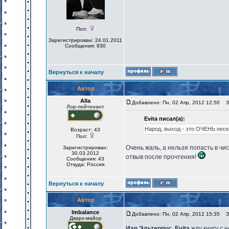
Пол:
Зарегистрирован: 24.01.2011
Сообщения: 930
Вернуться к началу
Автор
Alla
Добавлено: Пн, 02 Апр, 2012 12:50
За
Лор-лейтенант
Evita писал(а):
Народ, выход - это ОЧЕНЬ неск
Возраст: 43
Пол:
Очень жаль, а нельзя попасть в чи
Зарегистрирован:
30.03.2012
отвыв после прочтения!
Сообщения: 43
Откуда: Россия
Вернуться к началу
Автор
Imbalance
Добавлено: Пн, 02 Апр, 2012 15:35
За
Дварх-майор
Иар Эльтеррус
,
Evita
жду книгу с 