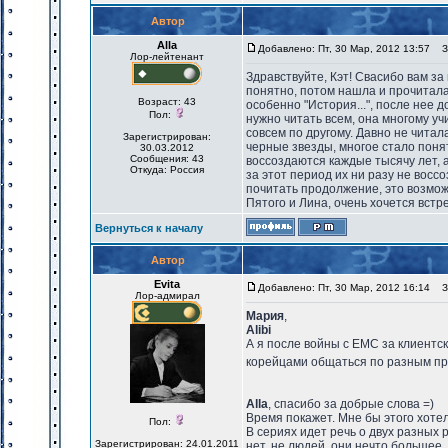
Автор
Alla
Добавлено: Пт, 30 Мар, 2012 13:57
За
Лор-лейтенант
Здравствуйте, Кэт! Свасибо вам за
понятно, потом нашла и прочитала "И
Возраст: 43
особенно "История...", после нее д
Пол:
нужно читать всем, она многому уч
совсем по другому. Давно не читал
Зарегистрирован:
черные звезды, многое стало понятн
30.03.2012
Сообщения: 43
воссоздаются каждые тысячу лет, а 
Откуда: Россия
за этот период их ни разу не восс
почитать продолжение, это возможн
Пятого и Лина, очень хочется встре
Вернуться к началу
Автор
Evita
Добавлено: Пт, 30 Мар, 2012 16:14
За
Лор-адмирал
Мария
,
Alibi
А я после войны с ЕМС за клиентс
корейцами общаться по разным прич
Alla
, спасибо за добрые слова =)
Время покажет. Мне бы этого хотело
Пол:
В сериях идет речь о двух разных 
Зарегистрирован: 24.01.2011
нет, не людей, они нечто большее. 