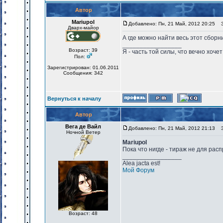
Автор
Mariupol
Добавлено: Пн, 21 Май, 2012 20:25
За
Дварх-майор
А где можно найти весь этот сбор
_________________
Возраст: 39
Я - часть той силы, что вечно хочет
Пол:
Зарегистрирован: 01.06.2011
Сообщения: 342
Вернуться к началу
Автор
Вега де Вайл
Добавлено: Пн, 21 Май, 2012 21:13
За
Ночной Ветер
Mariupol
Пока что нигде - тираж не для рас
_________________
Alea jacta est!
Мой Форум
Возраст: 48