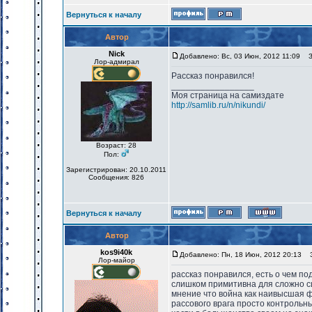
Вернуться к началу
Автор
Nick
Добавлено: Вс, 03 Июн, 2012 11:09
За
Лор-адмирал
Рассказ понравился!
_________________
Моя страница на самиздате
http://samlib.ru/n/nikundi/
Возраст: 28
Пол:
Зарегистрирован: 20.10.2011
Сообщения: 826
Вернуться к началу
Автор
kos9i40k
Добавлено: Пн, 18 Июн, 2012 20:13
За
Лор-майор
рассказ понравился, есть о чем п
слишком примитивна для сложно с
мнение что война как наивысшая ф
рассового врага просто контрольн