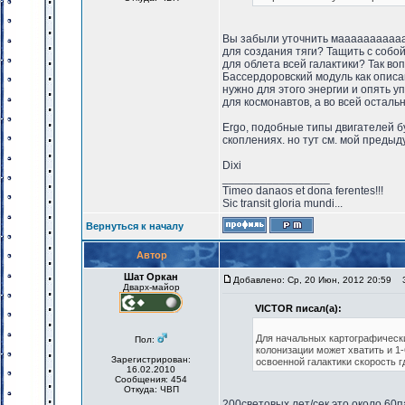
Вы забыли уточнить маааааааааааа
для создания тяги? Тащить с собо
для облета всей галактики? Так в
Бассердоровский модуль как описа
нужно для этого энергии и опять у
для космонавтов, а во всей остальн
Ergo, подобные типы двигателей б
скоплениях. но тут см. мой предыд
Dixi
_________________
Timeo danaos et dona ferentes!!!
Sic transit gloria mundi...
Вернуться к началу
Автор
Шат Оркан
Добавлено: Ср, 20 Июн, 2012 20:59
За
Дварх-майор
VICTOR писал(а):
Для начальных картографически
Пол:
колонизации может хватить и 1-
Зарегистрирован:
освоенной галактики скорость г
16.02.2010
Сообщения: 454
Откуда: ЧВП
200световых лет/сек это около 60пар