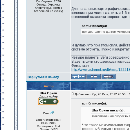
Сообщения: 2576
Откуда: Украина,
Киев(точный номер
Для начальных картографических э
вселенной не скажу)
колонизации может хватить и 1-6 т
освоенной галактики скорость где-
adm0r писал(а):
при достаточно долгом ускорени
Я думаю, что при этом сила, дейс
системе отсчета. Нужно изобретат
_________________
Четыре планеты Веги совершенно 
В две тысячи сто двенадцатом год
Фомальгаут.
http://www.astronet.ru/db/msg/12221
Вернуться к началу
Автор
Шат Оркан
Добавлено: Ср, 20 Июн, 2012 20:53
За
Дварх-майор
adm0r писал(а):
Шат Оркан писал(а):
Пол:
максимальная скорость д
Зарегистрирован:
16.02.2010
Что такое максимальная ско
Сообщения: 454
скорость близкую к скорости
Откуда: ЧВП