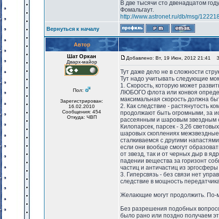
В две тысячи сто двенадцатом год
Фомальгаут.
http://www.astronet.ru/db/msg/12221
Вернуться к началу
Автор
Шат Оркан
Добавлено: Вт, 19 Июн, 2012 21:41
За
Дварх-майор
Тут даже дело не в сложности стру
Тут надо учитывать следующие мо
1. Скорость, которую может развит
Пол:
ЛЮБОГО флота или конвоя определя
максимальная скорость должна быть
Зарегистрирован:
2. Как следствие - растянутость 
16.02.2010
Сообщения: 454
продолжают быть огромными, за ис
Откуда: ЧВП
рассеянным и шаровым звездным с
Килопарсек, парсек - 3,26 световых
шаровых скоплениях межзвездные 
сталкиваемся с другими напастями
если они вообще смогут образоват
от звезд, так и от черных дыр в яд
падении вещества за горизонт соб
частиц и античастиц из эргосферы
3. Гиперсвязь - без связи нет упра
следствие в мощность передатчика
Желающие могут продолжить. По-м
Без разрешения подобных вопросов
было рано или поздно получаем эт