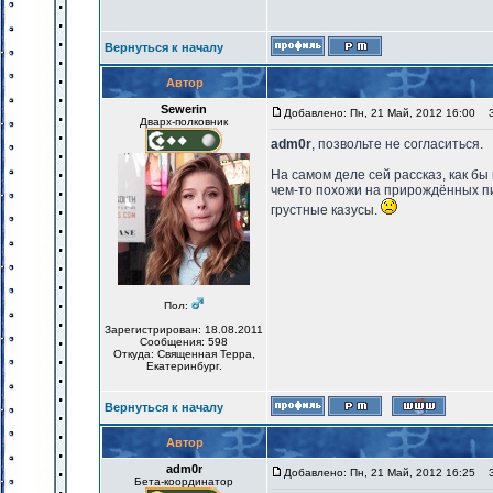
Вернуться к началу
Автор
Sewerin
Добавлено: Пн, 21 Май, 2012 16:00
За
Дварх-полковник
adm0r
, позвольте не согласиться.
На самом деле сей рассказ, как бы
чем-то похожи на прирождённых пил
грустные казусы.
Пол:
Зарегистрирован: 18.08.2011
Сообщения: 598
Откуда: Священная Терра,
Екатеринбург.
Вернуться к началу
Автор
adm0r
Добавлено: Пн, 21 Май, 2012 16:25
За
Бета-координатор