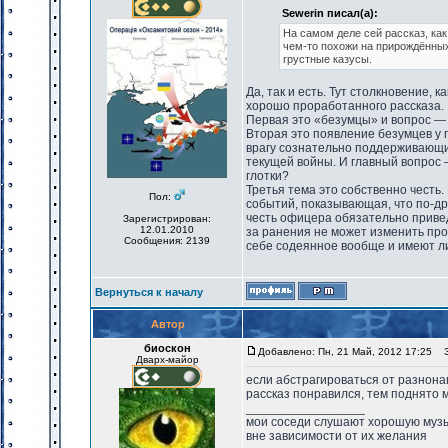
Sewerin писал(а):
На самом деле сей рассказ, как
чем-то похожи на прирождённых 
грустные казусы.
Да, так и есть. Тут столкновение,
хорошо проработанного рассказа.
Первая это «безумцы» и вопрос — 
Вторая это появление безумцев у 
врагу сознательно поддерживающи
текущей войны. И главный вопрос —
глотки?
Третья тема это собственно честь
Пол:
событий, показывающая, что по-др
честь офицера обязательно привед
Зарегистрирован:
12.01.2010
за ранения не может изменить про
Сообщения: 2139
себе содеянное вообще и имеют л
Вернуться к началу
Автор
биоскон
Добавлено: Пн, 21 Май, 2012 17:25
За
Дварх-майор
если абстрагироваться от разнон
рассказ понравился, тем поднято м
_________________
мои соседи слушают хорошую музык
вне зависимости от их желания