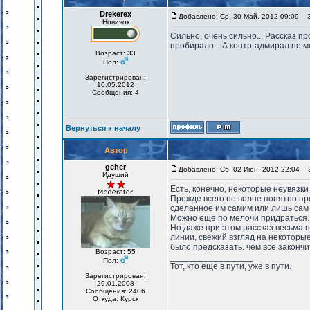
Drekerex
Добавлено: Ср, 30 Май, 2012 09:09
За
Новичок
Сильно, очень сильно... Рассказ пр
пробирало... А контр-адмирал не мо
Возраст: 33
Пол:
Зарегистрирован:
10.05.2012
Сообщения: 4
Вернуться к началу
Автор
geher
Добавлено: Сб, 02 Июн, 2012 22:04
За
Идущий
Есть, конечно, некоторые неувязки
Прежде всего не волне понятно пр
сделанное им самим или лишь сам 
Можно еще по мелочи придраться.
Но даже при этом рассказ весьма
линии, свежий взгляд на некоторые
было предсказать. чем все закончи
Возраст: 55
_________________
Пол:
Тот, кто еще в пути, уже в пути.
Зарегистрирован:
29.01.2008
Сообщения: 2406
Откуда: Курск