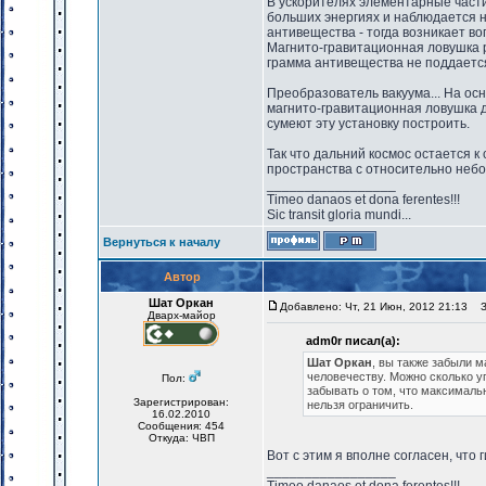
В ускорителях элементарные части
больших энергиях и наблюдается 
антивещества - тогда возникает в
Магнито-гравитационная ловушка р
грамма антивещества не поддаетс
Преобразователь вакуума... На ос
магнито-гравитационная ловушка д
сумеют эту установку построить.
Так что дальний космос остается к
пространства с относительно неб
_________________
Timeo danaos et dona ferentes!!!
Sic transit gloria mundi...
Вернуться к началу
Автор
Шат Оркан
Добавлено: Чт, 21 Июн, 2012 21:13
За
Дварх-майор
adm0r писал(а):
Шат Оркан
, вы также забыли 
человечеству. Можно сколько у
Пол:
забывать о том, что максималь
Зарегистрирован:
нельзя ограничить.
16.02.2010
Сообщения: 454
Откуда: ЧВП
Вот с этим я вполне согласен, что 
_________________