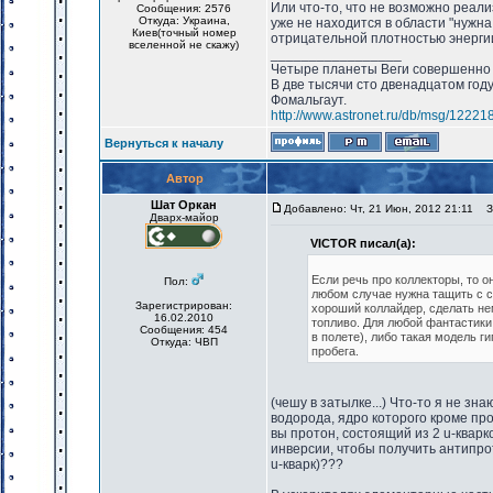
Или что-то, что не возможно реали
Сообщения: 2576
Откуда: Украина,
уже не находится в области "нужна
Киев(точный номер
отрицательной плотностью энерги
вселенной не скажу)
_________________
Четыре планеты Веги совершенно 
В две тысячи сто двенадцатом год
Фомальгаут.
http://www.astronet.ru/db/msg/12221
Вернуться к началу
Автор
Шат Оркан
Добавлено: Чт, 21 Июн, 2012 21:11
За
Дварх-майор
VICTOR писал(а):
Если речь про коллекторы, то о
Пол:
любом случае нужна тащить с с
Зарегистрирован:
хороший коллайдер, сделать не
16.02.2010
топливо. Для любой фантастики
Сообщения: 454
в полете), либо такая модель ги
Откуда: ЧВП
пробега.
(чешу в затылке...) Что-то я не зн
водорода, ядро которого кроме про
вы протон, состоящий из 2 u-кварко
инверсии, чтобы получить антипрото
u-кварк)???