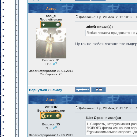
Автор
ash_sl
Добавлено: Ср, 20 Июн, 2012 10:32
За
Лор-лейтенант
adm0r писал(а):
Любая лоханка при достаточно 
Ну так не любая лоханка это выд
Возраст: 31
Пол:
Зарегистрирован: 03.01.2011
Сообщения: 25
Вернуться к началу
Автор
VICTOR
Добавлено: Ср, 20 Июн, 2012 12:56
За
Бета-координатор
Шат Оркан писал(а):
1. Скорость, которую может раз
Возраст: 35
ЛЮБОГО флота или конвоя опред
Пол:
Ergo максимальная скорость до
Зарегистрирован: 12.05.2011