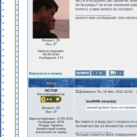
чести в большенстве своем не зна
ли безумцы? но если значения рав
полета. и мир ничего не потерял.
_________________
цените мои сообщения, они написа
Возраст: 35
Пол:
Зарегистрирован:
06.06.2010
Сообщения: 172
Вернуться к началу
Автор
VICTOR
Добавлено: Пн, 18 Июн, 2012 22:03
За
Бета-координатор
kos9i40k писал(а):
званий должно быть на порядок
Возраст: 35
Пол:
Зарегистрирован: 12.05.2011
Вы имеете в виду рост сложности 
Сообщения: 2576
Откуда: Украина,
человечества на множество планет
Киев(точный номер
_________________
вселенной не скажу)
Четыре планеты Веги совершенно 