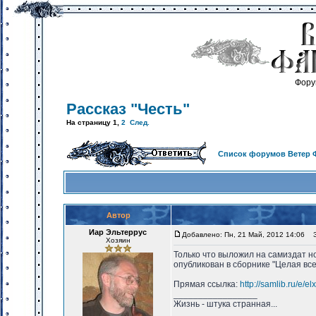
Фору
Рассказ "Честь"
На страницу
1
,
2
След.
Список форумов Ветер 
Автор
Иар Эльтеррус
Добавлено: Пн, 21 Май, 2012 14:06
За
Хозяин
Только что выложил на самиздат нов
опубликован в сборнике "Целая вс
Прямая ссылка:
http://samlib.ru/e/el
_________________
Жизнь - штука странная...