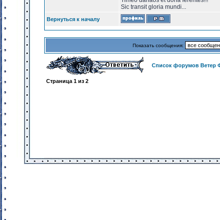
Timeo danaos et dona ferentes!!!
Sic transit gloria mundi...
Вернуться к началу
Показать сообщения:
Список форумов Ветер 
Страница
1
из
2