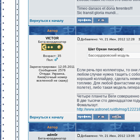
_________________
Timeo danaos et dona ferentes!!!
Sic transit gloria mundi...
Вернуться к началу
Автор
VICTOR
Добавлено: Чт, 21 Июн, 2012 12:28
За
Бета-координатор
Шат Оркан писал(а):
Бассердоровский модуль
Возраст: 35
Пол:
Зарегистрирован: 12.05.2011
Если речь про коллекторы, то они
Сообщения: 2576
Откуда: Украина,
любом случае нужна тащить с собо
Киев(точный номер
хороший коллайдер, сделать немно
вселенной не скажу)
топливо. Для любой фантастики ну
полете), либо такая модель гипера
_________________
Четыре планеты Веги совершенно 
В две тысячи сто двенадцатом год
Фомальгаут.
http://www.astronet.ru/db/msg/12221
Вернуться к началу
Автор
adm0r
Добавлено: Чт, 21 Июн, 2012 13:06
За
Бета-координатор