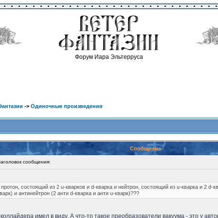
Форум Иара Эльтерруса
Фантазии
->
Одиночные произведения
Сообщение
головок сообщения:
 протон, состоящий из 2 u-кварков и d-кварка и нейтрон, состоящий из u-кварка и 2 d-
кварк) и антинейтрон (2 анти d-кварка и анти u-кварк)???
коллайдера имел в виду. А что-то такое преобразователи вакуума - это у авт