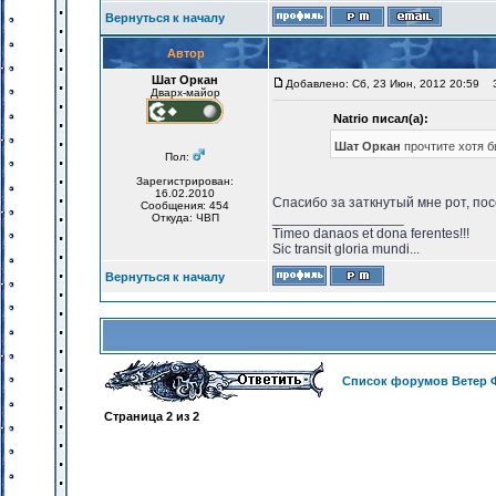
Вернуться к началу
Автор
Шат Оркан
Добавлено: Сб, 23 Июн, 2012 20:59
За
Дварх-майор
Natrio писал(а):
Шат Оркан
прочтите хотя б
Пол:
Зарегистрирован:
16.02.2010
Спасибо за заткнутый мне рот, по
Сообщения: 454
_________________
Откуда: ЧВП
Timeo danaos et dona ferentes!!!
Sic transit gloria mundi...
Вернуться к началу
Список форумов Ветер 
Страница
2
из
2