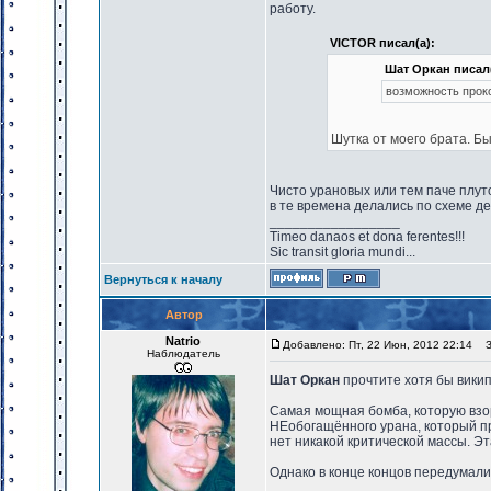
работу.
VICTOR писал(а):
Шат Оркан писал(
возможность прок
Шутка от моего брата. Б
Чисто урановых или тем паче плу
в те времена делались по схеме де
_________________
Timeo danaos et dona ferentes!!!
Sic transit gloria mundi...
Вернуться к началу
Автор
Natrio
Добавлено: Пт, 22 Июн, 2012 22:14
За
Наблюдатель
Шат Оркан
прочтите хотя бы вики
Самая мощная бомба, которую взо
НЕобогащённого урана, который пр
нет никакой критической массы. Э
Однако в конце концов передумали