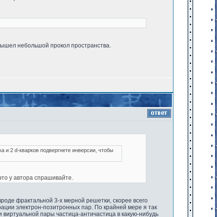
и вышел небольшой прокол пространства.
ка и 2 d-кварков подвергнете инверсии, чтобы
это у автора спрашивайте.
вроде фрактальной 3-х мерной решетки, скорее всего
рации электрон-позитронных пар. По крайней мере я так
и виртуальной пары частица-античастица в какую-нибудь