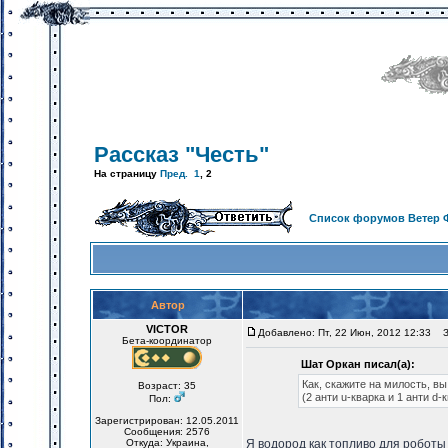
Рассказ "Честь"
На страницу
Пред.
1
,
2
Список форумов Ветер 
Автор
VICTOR
Добавлено: Пт, 22 Июн, 2012 12:33
За
Бета-координатор
Шат Оркан писал(а):
Как, скажите на милость, вы
Возраст: 35
(2 анти u-кварка и 1 анти d-
Пол:
Зарегистрирован: 12.05.2011
Сообщения: 2576
Откуда: Украина,
Я водород как топливо для роботы 