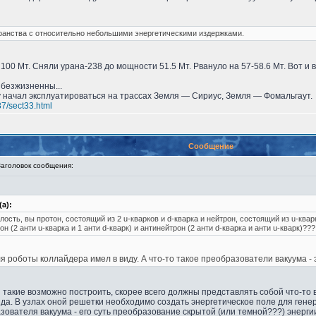
ранства с относительно небольшими энергетическими издержками.
 100 Мт. Сняли урана-238 до мощности 51.5 Мт. Рвануло на 57-58.6 Мт. Вот 
безжизненны...
у начал эксплуатироваться на трассах Земля — Сириус, Земля — Фомальгаут.
87/sect33.html
Сообщение
головок сообщения:
а):
лость, вы протон, состоящий из 2 u-кварков и d-кварка и нейтрон, состоящий из u-квар
н (2 анти u-кварка и 1 анти d-кварк) и антинейтрон (2 анти d-кварка и анти u-кварк)???
я роботы коллайдера имел в виду. А что-то такое преобразователи вакуума - 
и такие возможно построить, скорее всего должны представлять собой что-то 
ида. В узлах оной решетки необходимо создать энергетическое поле для гене
ователя вакуума - его суть преобразование скрытой (или темной???) энерги