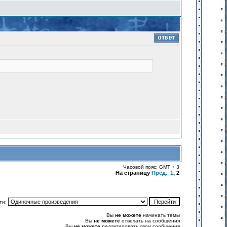
Часовой пояс: GMT + 3
На страницу
Пред.
1
,
2
ти:
Вы
не можете
начинать темы
Вы
не можете
отвечать на сообщения
Вы
не можете
редактировать свои сообщения