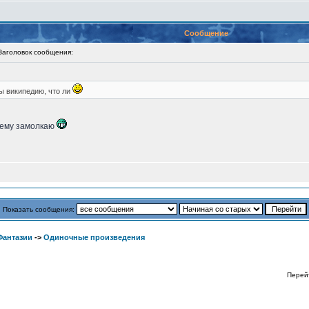
Сообщение
головок сообщения:
ы википедию, что ли
сему замолкаю
Показать сообщения:
Фантазии
->
Одиночные произведения
Перей