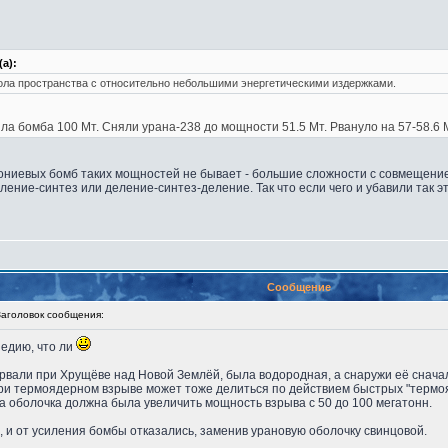
а):
ола пространства с относительно небольшими энергетическими издержками.
ыла бомба 100 Мт. Сняли урана-238 до мощности 51.5 Мт. Рвануло на 57-58.6
тониевых бомб таких мощностей не бывает - большие сложности с совмещени
ление-синтез или деление-синтез-деление. Так что если чего и убавили так эт
Сообщение
головок сообщения:
педию, что ли
рвали при Хрущёве над Новой Землёй, была водородная, а снаружи её снача
и термоядерном взрыве может тоже делиться по действием быстрых "термояд
та оболочка должна была увеличить мощность взрыва с 50 до 100 мегатонн.
, и от усиления бомбы отказались, заменив урановую оболочку свинцовой.