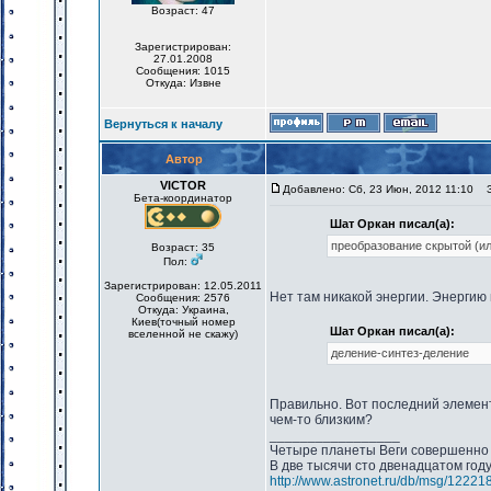
Возраст: 47
Зарегистрирован:
27.01.2008
Сообщения: 1015
Откуда: Извне
Вернуться к началу
Автор
VICTOR
Добавлено: Сб, 23 Июн, 2012 11:10
За
Бета-координатор
Шат Оркан писал(а):
преобразование скрытой (ил
Возраст: 35
Пол:
Зарегистрирован: 12.05.2011
Нет там никакой энергии. Энергию
Сообщения: 2576
Откуда: Украина,
Киев(точный номер
Шат Оркан писал(а):
вселенной не скажу)
деление-синтез-деление
Правильно. Вот последний элемент
чем-то близким?
_________________
Четыре планеты Веги совершенно 
В две тысячи сто двенадцатом год
http://www.astronet.ru/db/msg/12221