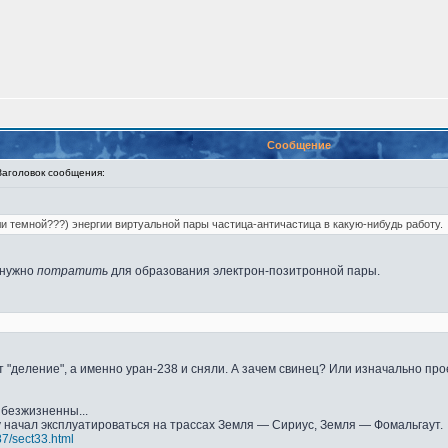
Сообщение
головок сообщения:
и темной???) энергии виртуальной пары частица-античастица в какую-нибудь работу.
 нужно
потратить
для образования электрон-позитронной пары.
 "деление", а именно уран-238 и сняли. А зачем свинец? Или изначально пр
безжизненны...
у начал эксплуатироваться на трассах Земля — Сириус, Земля — Фомальгаут.
87/sect33.html