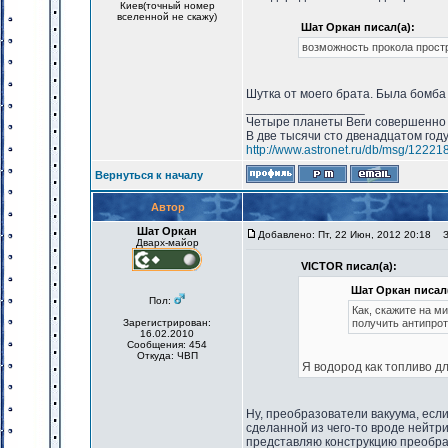
Киев(точный номер
вселенной не скажу)
Шат Оркан писал(а):
возможность прокола прост
Шутка от моего брата. Была бомба
_________________
Четыре планеты Веги совершенно 
В две тысячи сто двенадцатом год
http://www.astronet.ru/db/msg/12221
Вернуться к началу
Автор
Шат Оркан
Добавлено: Пт, 22 Июн, 2012 20:18
За
Дварх-майор
VICTOR писал(а):
Шат Оркан писал(
Пол:
Как, скажите на ми
Зарегистрирован:
получить антипрото
16.02.2010
Сообщения: 454
Откуда: ЧВП
Я водород как топливо дл
Ну, преобразователи вакуума, есл
сделанной из чего-то вроде нейтр
представляю конструкцию преобраз