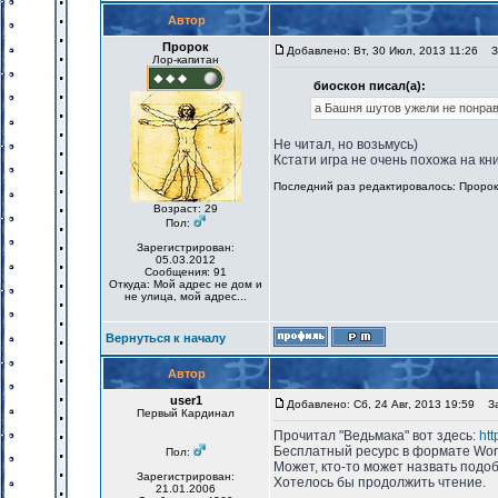
Автор
Пророк
Добавлено: Вт, 30 Июл, 2013 11:26
За
Лор-капитан
биоскон писал(а):
а Башня шутов ужели не понрав
Не читал, но возьмусь)
Кстати игра не очень похожа на кн
Последний раз редактировалось: Пророк (
Возраст: 29
Пол:
Зарегистрирован:
05.03.2012
Сообщения: 91
Откуда: Мой адрес не дом и
не улица, мой адрес...
Вернуться к началу
Автор
user1
Добавлено: Сб, 24 Авг, 2013 19:59
Заг
Первый Кардинал
Прочитал "Ведьмака" вот здесь:
htt
Бесплатный ресурс в формате Wor
Пол:
Может, кто-то может назвать подо
Зарегистрирован:
Хотелось бы продолжить чтение.
21.01.2006