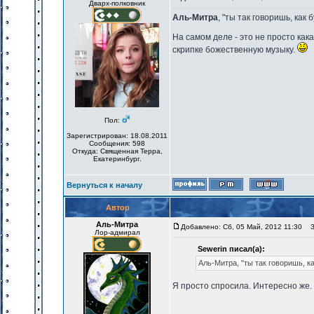
Дварх-полковник
Аль-Митра
, "ты так говоришь, как 
На самом деле - это не просто как
скрипке божественную музыку.
Пол:
Зарегистрирован: 18.08.2011
Сообщения: 598
Откуда: Священная Терра,
Екатеринбург.
Вернуться к началу
Автор
Аль-Митра
Добавлено: Сб, 05 Май, 2012 11:30
За
Лор-адмирал
Sewerin писал(а):
Аль-Митра, "ты так говоришь, ка
Я просто спросила. Интересно же. 