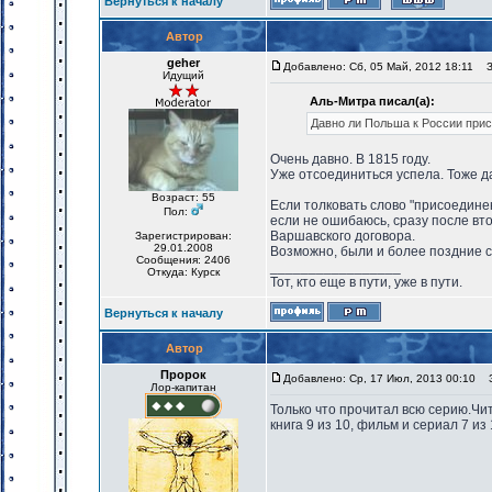
Вернуться к началу
Автор
geher
Добавлено: Сб, 05 Май, 2012 18:11
За
Идущий
Аль-Митра писал(а):
Давно ли Польша к России при
Очень давно. В 1815 году.
Уже отсоединиться успела. Тоже да
Возраст: 55
Если толковать слово "присоедин
Пол:
если не ошибаюсь, сразу после вт
Варшавского договора.
Зарегистрирован:
29.01.2008
Возможно, были и более поздние с
Сообщения: 2406
_________________
Откуда: Курск
Тот, кто еще в пути, уже в пути.
Вернуться к началу
Автор
Пророк
Добавлено: Ср, 17 Июл, 2013 00:10
За
Лор-капитан
Только что прочитал всю серию.Чи
книга 9 из 10, фильм и сериал 7 из 