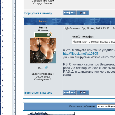
Сообщения: 4269
Откуда: Россия
Вернуться к началу
Автор
kenny
Добавлено: Ср, 28 Авг, 2013 23:37
Заг
Новичок
user1 писал(а):
Может, кто-то может назвать п
а что, Флибуста чем-то не угодила
http://flibusta.net/a/10805
Да и на либрусеке можно найти тог
P.S. Отличная серия про Ведьмака,
раза 2 с тех пор, сейчас снова чит
Пол:
P.P.S. Для фанатов книги могу пос
Зарегистрирован:
книги.
26.06.2012
Сообщения: 3
Вернуться к началу
Показать сообщения: