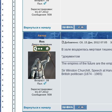
Возраст: 39
Пол:
Зарегистрирован:
01.07.2012
Сообщения: 508
Вернуться к началу
Автор
Ros
Добавлено: Сб, 15 Дек, 2012 07:05
За
Дварх-полковник
В зале воцарилась мертвая тишин
*документом
_________________
The empires of the future are the emp
Sir Winston Churchill, Speech at Har
British politician (1874 - 1965)
Возраст: 39
Пол:
Зарегистрирован:
01.07.2012
Сообщения: 508
Вернуться к началу