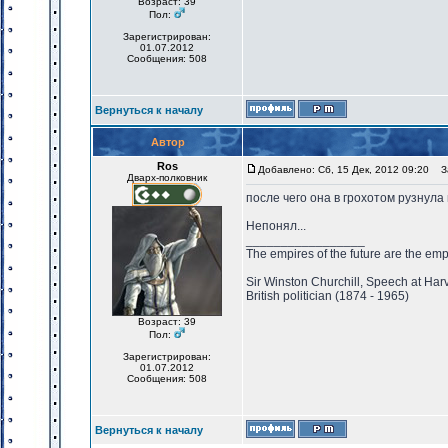
Возраст: 39
Пол:
Зарегистрирован:
01.07.2012
Сообщения: 508
Вернуться к началу
Автор
Ros
Добавлено: Сб, 15 Дек, 2012 09:20
За
Дварх-полковник
после чего она в грохотом рузнула 
Непонял...
_________________
The empires of the future are the emp
Sir Winston Churchill, Speech at Har
British politician (1874 - 1965)
Возраст: 39
Пол:
Зарегистрирован:
01.07.2012
Сообщения: 508
Вернуться к началу