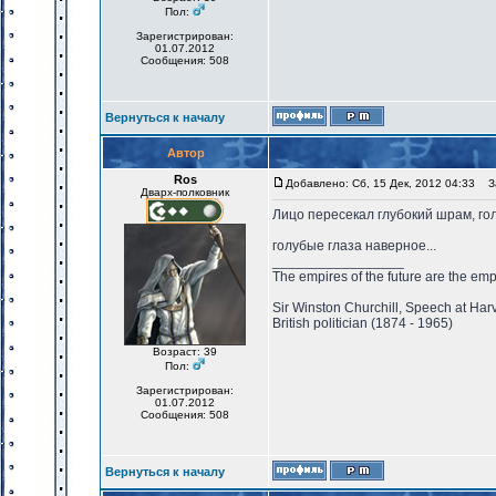
Пол:
Зарегистрирован:
01.07.2012
Сообщения: 508
Вернуться к началу
Автор
Ros
Добавлено: Сб, 15 Дек, 2012 04:33
За
Дварх-полковник
Лицо пересекал глубокий шрам, го
голубые глаза наверное...
_________________
The empires of the future are the emp
Sir Winston Churchill, Speech at Har
British politician (1874 - 1965)
Возраст: 39
Пол:
Зарегистрирован:
01.07.2012
Сообщения: 508
Вернуться к началу