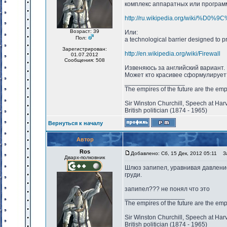
комплекс аппаратных или програм
http://ru.wikipedia.org/w
Возраст: 39
Или:
Пол:
a technological barrier designed to
Зарегистрирован:
http://en.wikipedia.org/wiki/Firewall
01.07.2012
Сообщения: 508
Извеняюсь за английский вариант.
Может кто красивее сформулирует
_________________
The empires of the future are the emp
Sir Winston Churchill, Speech at Har
British politician (1874 - 1965)
Вернуться к началу
Автор
Ros
Добавлено: Сб, 15 Дек, 2012 05:11
За
Дварх-полковник
Шлюз запипел, уравнивая давление
груди.
запипел??? не понял что это
_________________
The empires of the future are the emp
Sir Winston Churchill, Speech at Har
British politician (1874 - 1965)