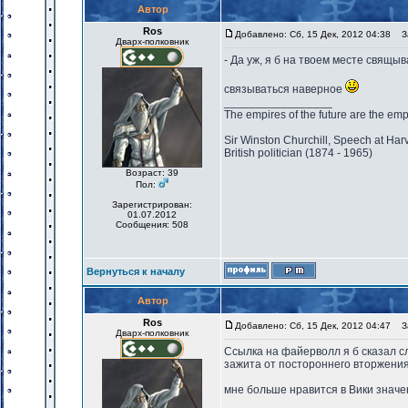
Автор
Ros
Добавлено: Сб, 15 Дек, 2012 04:38
За
Дварх-полковник
- Да уж, я б на твоем месте свящыв
связываться наверное
_________________
The empires of the future are the emp
Sir Winston Churchill, Speech at Har
British politician (1874 - 1965)
Возраст: 39
Пол:
Зарегистрирован:
01.07.2012
Сообщения: 508
Вернуться к началу
Автор
Ros
Добавлено: Сб, 15 Дек, 2012 04:47
За
Дварх-полковник
Ссылка на файерволл я б сказал с
зажита от постороннего вторжения
мне больше нравится в Вики значе