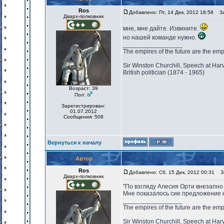
Ros
Добавлено: Пт, 14 Дек, 2012 18:58
Заг
Дварх-полковник
мне, мне дайте. Извините.
но нашей команде нужно.
_________________
The empires of the future are the emp
Sir Winston Churchill, Speech at Har
British politician (1874 - 1965)
Возраст: 39
Пол:
Зарегистрирован:
01.07.2012
Сообщения: 508
Вернуться к началу
Автор
Ros
Добавлено: Сб, 15 Дек, 2012 00:31
За
Дварх-полковник
"По взгляду Алесия Орти внезапно 
Мне показалось сие предложение н
_________________
The empires of the future are the emp
Sir Winston Churchill, Speech at Har