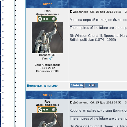
Автор
Ros
Добавлено: Сб, 15 Дек, 2012 07:48
За
Дварх-полковник
Мин, на первый взгляд, не было, н
_________________
The empires of the future are the emp
Sir Winston Churchill, Speech at Har
British politician (1874 - 1965)
Возраст: 39
Пол:
Зарегистрирован:
01.07.2012
Сообщения: 508
Вернуться к началу
Автор
Ros
Добавлено: Сб, 15 Дек, 2012 07:52
За
Дварх-полковник
Короче, отдайте кристалл Джипу,
о
_________________
The empires of the future are the emp
Sir Winston Churchill, Speech at Har