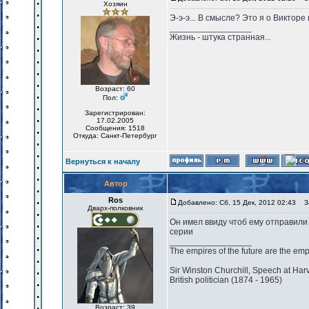
Хозяин
Э-э-э... В смысле? Это я о Викторе
_________________
Жизнь - штука странная...
Возраст: 60
Пол:
Зарегистрирован:
17.02.2005
Сообщения: 1518
Откуда: Санкт-Петербург
Вернуться к началу
Автор
Ros
Добавлено: Сб, 15 Дек, 2012 02:43
За
Дварх-полковник
Он имел ввиду чтоб ему отправили 
серии
_________________
The empires of the future are the emp
Sir Winston Churchill, Speech at Har
British politician (1874 - 1965)
Возраст: 39