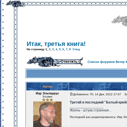
Итак, третья книга!
На страницу
1
,
2
,
3
,
4
,
5
,
6
,
7
,
8
След.
Список форумов Ветер 
Автор
Иар Эльтеррус
Добавлено: Пт, 14 Дек, 2012 17:47
Заг
Хозяин
Третий и последний "Белый крейс
_________________
Жизнь - штука странная...
Последний раз редактировалось: Иар Эльт