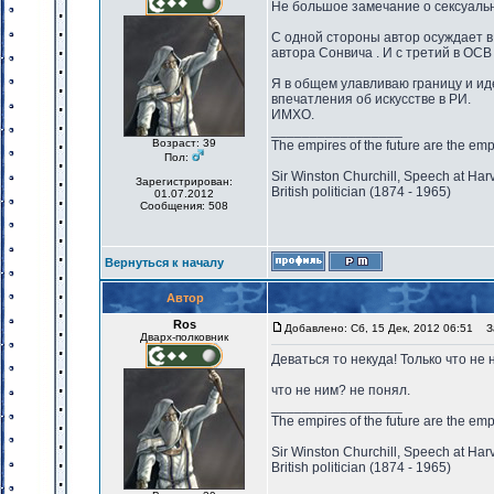
Не большое замечание о сексуальны
С одной стороны автор осуждает в
автора Сонвича . И с третий в ОСВ
Я в общем улавливаю границу и ид
впечатления об искусстве в РИ.
ИМХО.
_________________
Возраст: 39
The empires of the future are the emp
Пол:
Sir Winston Churchill, Speech at Har
Зарегистрирован:
British politician (1874 - 1965)
01.07.2012
Сообщения: 508
Вернуться к началу
Автор
Ros
Добавлено: Сб, 15 Дек, 2012 06:51
За
Дварх-полковник
Деваться то некуда! Только что не
что не ним? не понял.
_________________
The empires of the future are the emp
Sir Winston Churchill, Speech at Har
British politician (1874 - 1965)