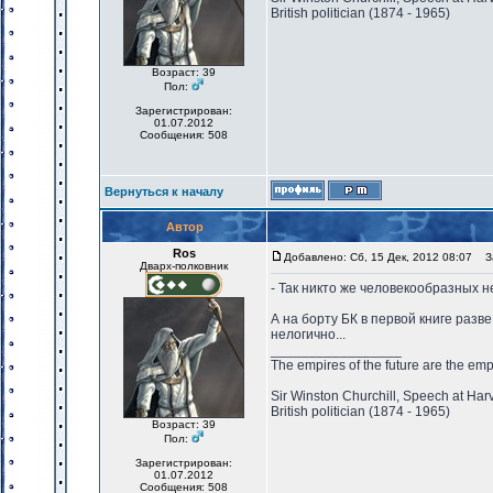
British politician (1874 - 1965)
Возраст: 39
Пол:
Зарегистрирован:
01.07.2012
Сообщения: 508
Вернуться к началу
Автор
Ros
Добавлено: Сб, 15 Дек, 2012 08:07
За
Дварх-полковник
- Так никто же человекообразных 
А на борту БК в первой книге раз
нелогично...
_________________
The empires of the future are the emp
Sir Winston Churchill, Speech at Har
British politician (1874 - 1965)
Возраст: 39
Пол:
Зарегистрирован:
01.07.2012
Сообщения: 508