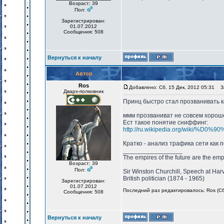
Возраст: 39
Пол:
Зарегистрирован:
01.07.2012
Сообщения: 508
Вернуться к началу
Автор
Ros
Добавлено: Сб, 15 Дек, 2012 05:31
За
Дварх-полковник
Принц быстро стал прозванивать к
ммм прозваниват не совсем хороше
Ест такое понятие сниффинг:
http://ru.wikipedia.org/w
Кратко - анализ трафика сети как 
_________________
The empires of the future are the emp
Возраст: 39
Пол:
Sir Winston Churchill, Speech at Har
British politician (1874 - 1965)
Зарегистрирован:
01.07.2012
Последний раз редактировалось: Ros (Сб,
Сообщения: 508
Вернуться к началу