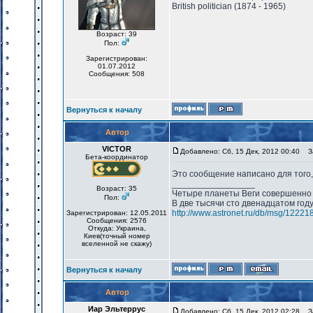
British politician (1874 - 1965)
Возраст: 39
Пол:
Зарегистрирован:
01.07.2012
Сообщения: 508
Вернуться к началу
Автор
VICTOR
Добавлено: Сб, 15 Дек, 2012 00:40
За
Бета-координатор
Это сообщение написано для того,
_________________
Возраст: 35
Четыре планеты Веги совершенно 
Пол:
В две тысячи сто двенадцатом год
http://www.astronet.ru/db/msg/12221
Зарегистрирован: 12.05.2011
Сообщения: 2576
Откуда: Украина,
Киев(точный номер
вселенной не скажу)
Вернуться к началу
Автор
Иар Эльтеррус
Добавлено: Сб, 15 Дек, 2012 02:28
За