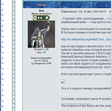
Автор
Ros
Добавлено: Сб, 15 Дек, 2012 05:47
За
Дварх-полковник
- Слушаю тебя, разгильдяище, - с 
нормальный комп — пад просто не
Очень часто используется понятие 
Я больше привык к понятию как на
http://ru.wikipedia.org/wiki/Cisco_Sy
Как ни как лидер и монополист в те
Возраст: 39
network interface или сетевой инте
Пол:
Так же в security курасах CISCO зву
Internal/External Network Interfa
Зарегистрирован:
защиты и доступен только узкому 
01.07.2012
Сообщения: 508
либо сетевой защиты И соединена 
интернетом (маршрутизатор, спутни
Или под контуром идет речь о первой
Это я о защите между ненадежмой
Сетевики, поправьте меня Я acade
_________________
The empires of the future are the emp