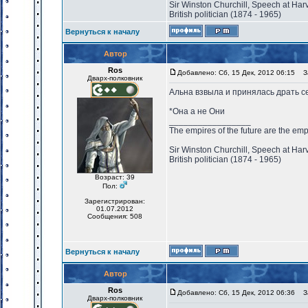
Sir Winston Churchill, Speech at Har
British politician (1874 - 1965)
Вернуться к началу
Автор
Ros
Добавлено: Сб, 15 Дек, 2012 06:15
За
Дварх-полковник
Альна взвыла и принялась драть се
*Она а не Они
_________________
The empires of the future are the emp
Sir Winston Churchill, Speech at Har
British politician (1874 - 1965)
Возраст: 39
Пол:
Зарегистрирован:
01.07.2012
Сообщения: 508
Вернуться к началу
Автор
Ros
Добавлено: Сб, 15 Дек, 2012 06:36
За
Дварх-полковник