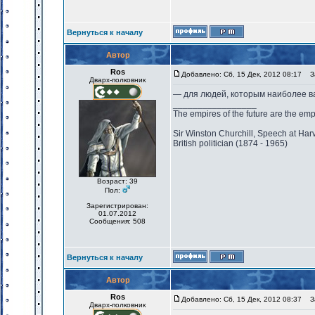
Вернуться к началу
Автор
Ros
Добавлено: Сб, 15 Дек, 2012 08:17
За
Дварх-полковник
— для людей, которым наиболее в
_________________
The empires of the future are the emp
Sir Winston Churchill, Speech at Har
British politician (1874 - 1965)
Возраст: 39
Пол:
Зарегистрирован:
01.07.2012
Сообщения: 508
Вернуться к началу
Автор
Ros
Добавлено: Сб, 15 Дек, 2012 08:37
За
Дварх-полковник