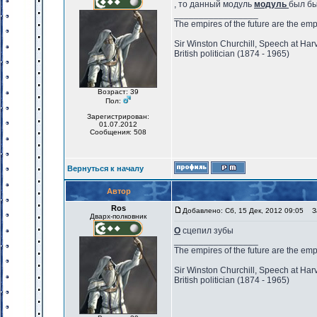
, то данный модуль
модуль
был бы
_________________
The empires of the future are the emp
Sir Winston Churchill, Speech at Har
British politician (1874 - 1965)
Возраст: 39
Пол:
Зарегистрирован:
01.07.2012
Сообщения: 508
Вернуться к началу
Автор
Ros
Добавлено: Сб, 15 Дек, 2012 09:05
За
Дварх-полковник
О
сцепил зубы
_________________
The empires of the future are the emp
Sir Winston Churchill, Speech at Har
British politician (1874 - 1965)