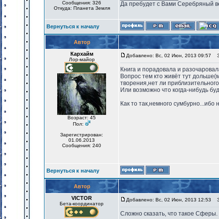
Сообщения: 326
Да пребудет с Вами Серебряный в
Откуда: Планета Земля
Вернуться к началу
Автор
Кархайм
Добавлено: Вс, 02 Июн, 2013 09:57
За
Лор-майор
Книга и порадовала и разочаровал
Вопрос тем кто живёт тут дольше(
творения,нет ли приблизительного
Или возможно что когда-нибудь б
Как то так,немного сумбурно...ибо
Возраст: 45
Пол:
Зарегистрирован:
01.06.2013
Сообщения: 240
Вернуться к началу
Автор
VICTOR
Добавлено: Вс, 02 Июн, 2013 12:53
За
Бета-координатор
Сложно сказать, что такое Сферы. 