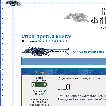
Фору
Итак, третья книга!
На страницу
Пред.
1
,
2
,
3
,
4
,
5
,
6
,
7
,
8
Список форумов Ветер 
Автор
йфяц
Добавлено: Пт, 19 Апр, 2013 07:00
За
Лор-майор
и мне
Возраст: 30
_________________
Пол:
Тот , кто боится смотреть во Тьму, 
Невидя ни Света ни Тьмы , он обма
Зарегистрирован:
21.03.2013
Сообщения: 171