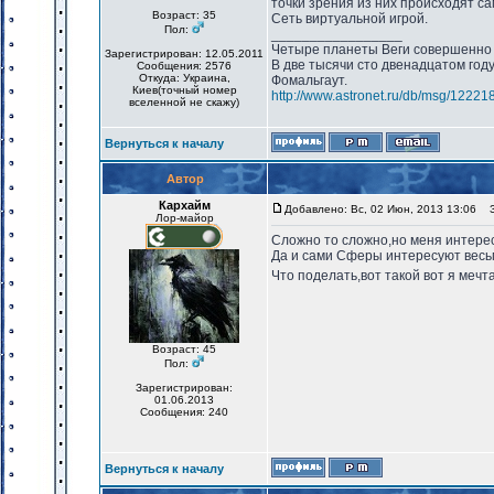
точки зрения из них происходят с
Возраст: 35
Сеть виртуальной игрой.
Пол:
_________________
Четыре планеты Веги совершенно 
Зарегистрирован: 12.05.2011
В две тысячи сто двенадцатом год
Сообщения: 2576
Откуда: Украина,
Фомальгаут.
Киев(точный номер
http://www.astronet.ru/db/msg/12221
вселенной не скажу)
Вернуться к началу
Автор
Кархайм
Добавлено: Вс, 02 Июн, 2013 13:06
За
Лор-майор
Сложно то сложно,но меня интере
Да и сами Сферы интересуют весь
Что поделать,вот такой вот я меч
Возраст: 45
Пол:
Зарегистрирован:
01.06.2013
Сообщения: 240
Вернуться к началу