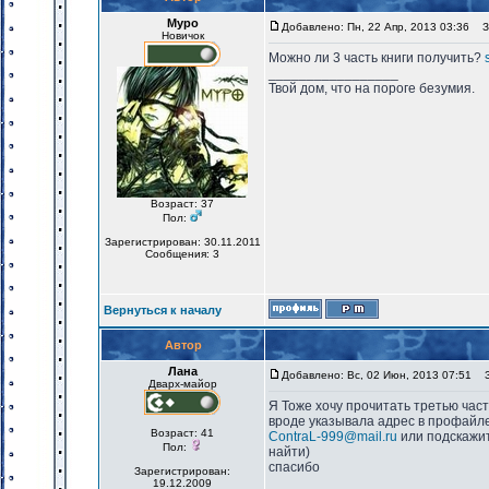
Mypo
Добавлено: Пн, 22 Апр, 2013 03:36
За
Новичок
Можно ли 3 часть книги получить?
_________________
Твой дом, что на пороге безумия.
Возраст: 37
Пол:
Зарегистрирован: 30.11.2011
Сообщения: 3
Вернуться к началу
Автор
Лана
Добавлено: Вс, 02 Июн, 2013 07:51
За
Дварх-майор
Я Тоже хочу прочитать третью част
вроде указывала адрес в профайле
Возраст: 41
ContraL-999@mail.ru
или подскажит
Пол:
найти)
спасибо
Зарегистрирован:
_________________
19.12.2009