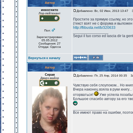
Автор
инкогнито
Добавлено: Вс, 02 Июн, 2013 13:47
За
Лор-лейтенант
Простите за прямую ссылку, но это 
(текст взят не с форума и выложен
http://flibusta.net/b/320633
Пол:
_________________
Segui il tuo corso ed lascia dir la gen
Зарегистрирован:
05.05.2012
Сообщения: 27
Откуда: Одесса
Вернуться к началу
Автор
Серая
Добавлено: Пт, 25 Апр, 2014 00:35
За
Дварх-майор
Чувствую себя слоупоком... Но кни
Вчера наконец взяла в руки книгу.
оторваться!
Уже успела позабыть
Большое спасибо автору за его тв
_________________
Все имеют право на ошибки, поэтом