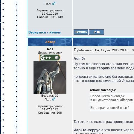
Пол:
Зарегистрирован:
12.01.2010
Сообщения: 2139
Вернуться к началу
Автор
Ros
Добавлено: Пн, 17 Дек, 2012 20:16
За
Дварх-полковник
Adm0r
Ну там же сказано что искин есть а
только я еще теорию времени под
но действительно сие бы расписать
что то вроде воспоминаний Искина
adm0r писал(а):
Возраст: 39
Павел Некто писал(а):
Пол:
я бы действовал снайпером 
Зарегистрирован:
Есть практический опыт?
01.07.2012
Сообщения: 508
Так это и во всех играх проигрывае
Иар Эльтеррус
а что насчет черло