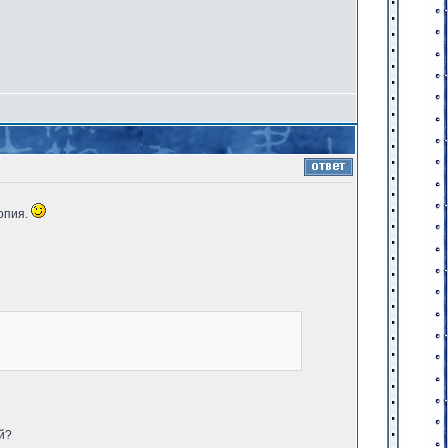
копия.
й?