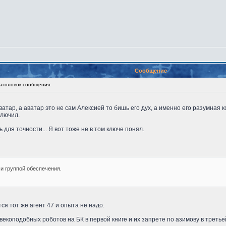
Сообщение
головок сообщения:
ватар, а аватар это не сам Алексией то бишь его дух, а именно его разумная 
ключил.
 для точности... Я вот тоже не в том ключе понял.
.
и группой обеспечения.
тся тот же агент 47 и опыта не надо.
векоподобных роботов на БК в первой книге и их запрете по азимову в третье