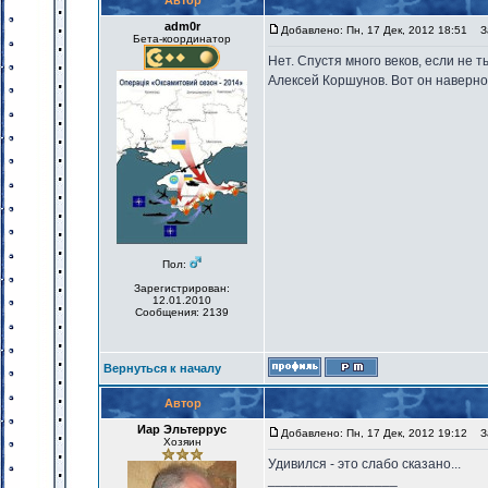
Автор
adm0r
Добавлено: Пн, 17 Дек, 2012 18:51
За
Бета-координатор
Нет. Спустя много веков, если не
Алексей Коршунов. Вот он наверн
Пол:
Зарегистрирован:
12.01.2010
Сообщения: 2139
Вернуться к началу
Автор
Иар Эльтеррус
Добавлено: Пн, 17 Дек, 2012 19:12
За
Хозяин
Удивился - это слабо сказано...
_________________