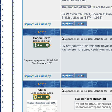
Как то не логично.
_________________
The empires of the future are the emp
Sir Winston Churchill, Speech at Har
British politician (1874 - 1965)
Вернуться к началу
Автор
Павел Некто
Добавлено: Пн, 17 Дек, 2012 20:45
За
Дварх-капитан
Ну вот дочитал. Логических неувяз
настолько потеряло свой путь что
Зарегистрирован: 11.08.2011
Сообщения: 132
Вернуться к началу
Автор
adm0r
Добавлено: Пн, 17 Дек, 2012 21:07
За
Бета-координатор
Павел Некто писал(а):
Ну вот дочитал. Логических
настолько потеряло свой пу