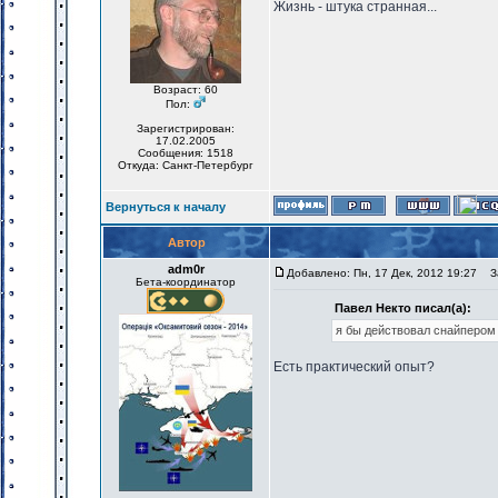
Жизнь - штука странная...
Возраст: 60
Пол:
Зарегистрирован:
17.02.2005
Сообщения: 1518
Откуда: Санкт-Петербург
Вернуться к началу
Автор
adm0r
Добавлено: Пн, 17 Дек, 2012 19:27
За
Бета-координатор
Павел Некто писал(а):
я бы действовал снайпером 
Есть практический опыт?