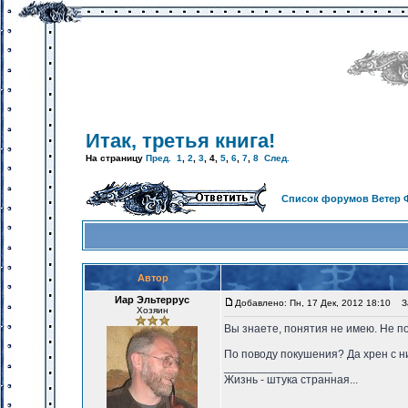
Итак, третья книга!
На страницу
Пред.
1
,
2
,
3
,
4
,
5
,
6
,
7
,
8
След.
Список форумов Ветер 
Автор
Иар Эльтеррус
Добавлено: Пн, 17 Дек, 2012 18:10
За
Хозяин
Вы знаете, понятия не имею. Не по
По поводу покушения? Да хрен с ни
_________________
Жизнь - штука странная...