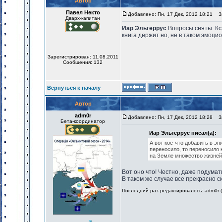
Автор
Павел Некто
Добавлено: Пн, 17 Дек, 2012 18:21
За
Дварх-капитан
Иар Эльтеррус
Вопросы сняты. Кс
книга держит но, не в таком эмоци
Зарегистрирован: 11.08.2011
Сообщения: 132
Вернуться к началу
Автор
adm0r
Добавлено: Пн, 17 Дек, 2012 18:28
За
Бета-координатор
Иар Эльтеррус писал(а):
А вот кое-что добавить в эп
переносило, то переносило 
на Земле множество жизней,
Вот оно что! Честно, даже подумать
В таком же случае все прекрасно с
Последний раз редактировалось: adm0r (П