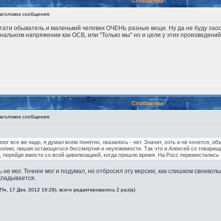
Сообщение
головок сообщения:
тати обыватель и маленький человек ОЧЕНЬ разные вещи. Ну да не буду зао
ональном напряжении как ОСВ, или "Только мы" но и цели у этих произведени
Сообщение
головок сообщения:
илог все же надо, я думал всем понятно, оказалось - нет. Значит, хоть и не хочется, об
копию, лишая остающегося бессмертия и неуязвимости. Так что и Алексей со товарищи
 перейдя вместе со всей цивилизацией, когда пришло время. На Росс переместились о
 не мог. Точнее мог и подумал, но отбросил эту версию, как слишком своеволь
кладывается.
н, 17 Дек, 2012 19:29), всего редактировалось 2 раз(а)