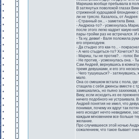
Маришка вообще пребывала в полно
В затянутых поволокой глазах Вики
стриженой худощавой блондинки с т
ли не трясло. Казалось, от Андре
- Странный он... - заметила Вика.
- Андрюха-то? - усмехнулась Мариш
после этого легко кадрит какую-ни
пары-тройки раз не встречался. И 
- Та ну, девки! - Валя положила рук
его оприходуем.
- Да стыдно это как-то... - покрас
- А чего стыдиться-то? Хочется? Х
- Мариш, ты не против?.. - голос Ви
- Не против, - усмехнулась она. - 
Сам Андрей, вернувшись в комнату
тремя девушками, и его это нескол
- Чего тушуешься? - затянувшись, 
мало.
Она со смешком встала с пола, гд
стащила с себя джинсы вместе с т
замешкались, но пьяно захихикав,
Вику, если исходить из ее прежнег
ничего подобного не устраивала. В
Андрей понятия не имел, что девуш
понимая, почему их вдруг так потя
него исходит нечто невидимое, за
каждым мгновением все больше те
желание.
Про случившееся этой ночью Андр
сожалением, что такое бывает оче