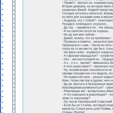
- Привет! - бросил он, пожимая ру
Вторая девушка, на которую явно 
назвалась Викой. Андрей представи
Сегодня хотелось напиться, впервые
он взял для затравки пива и вкусн
- Андрюш, что с тобой? - поинтере
Похудел, побледнел, осунулся...
- Да так.. - скривился он. - Не обр
- И на занятия почти не ходишь...
- Не до них мне сейчас.
- Давай, колись, что за проблемы! 
- Провалы в памяти, - решился пр
творящееся с ним. - Часов по пять
глаза на то же месте, где был, толь
- Ни фига себе! - изумился сокурсни
- А к врачам обращался? - сочувс
- Нет, - мотнул головой он. - Ощущ
- А к... э-э-э... магам? - вмешалась В
- А они существуют? - иронично по
- Ну, человеческие способности не
своими глазами кое-что видела, по
- Не будем обо мне, - решил закры
блин, телик смотрю и дурею, чего 
- Да уж, бросать в безоружных муж
погромщикам развернуться? - скрив
- Революция же! - возмутилась Вика
- А что хорошего в революции? - п
чему-то хорошему?
- Ну, после Октябрьской Советский
- Если бы не Сталин, который плам
каком бы Союзе речь шла! Пойми, 
страны. Всегда!