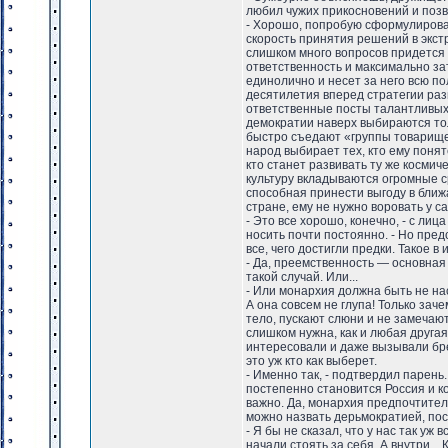
любил чужих прикосновений и поз
- Хорошо, попробую сформулировать
скорость принятия решений в экс
слишком много вопросов придется 
ответственность и максимально за
единолично и несет за него всю п
десятилетия вперед стратегии раз
ответственные посты талантливых 
демократии наверх выбираются тол
быстро съедают «группы товарищей
народ выбирает тех, кто ему понят
кто станет развивать ту же космич
культуру вкладываются огромные ср
способная принести выгоду в ближ
стране, ему не нужно воровать у с
- Это все хорошо, конечно, - с л
носить почти постоянно. - Но пред
все, чего достигли предки. Такое в 
- Да, преемственность — основная
такой случай. Или...
- Или монархия должна быть не на
А она совсем не глупа! Только зач
тело, пускают слюни и не замечают
слишком нужна, как и любая друга
интересовали и даже вызывали бре
это уж кто как выберет.
- Именно так, - подтвердил парень
постепенно становится Россия и к
важно. Да, монархия предпочтител
можно назвать дерьмократией, пос
- Я бы не сказал, что у нас так уж 
начали стоять за себя. А внутри...