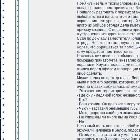
Помянув незлым тихим словом знако
после сегодняшнего кризиса сообщ
Пришлось разгонять с первых этаж
любопытства и начали что-то там п
охрана нижнего уровня, в которой
никто из бойцов отряда дела имет
приказу хозяина. С последним приш
в устранении конкурентов не стане
Судя по докладу заместителя, олиг
отряда. Но что его так напугало п
более, что обращаться за помощью
кому предстоит противостоять.
Началось все довольно обыденно. 
помощью гранатомета, внезапно са
поранили. Хрустя подошвами по эт
взялся перед офисом корпорации ни
либо сделать.
Михаил едва не протер глаза. Лиц
была и вся его одежда, которую, в
очки на глазах выбивались из имид
- Это частная территория! - застав
- Где он? - ледяной голос незвано
- Кто?
- Ваш хозяин. Он превысил меру т
- Чью? - заставил онемевшие губы
- Мою, - коротко сообщил незнаком
- Не слишком ли много вы на себя
- Нет.
Незваный гость попытался обойти 
окружали человека в белом, подсо
- Отойдите, не ставайте у меня на 
оказались в этой клоаке случайно.