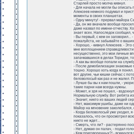
Старлей просто молча кивнул.
- Для начала не могли бы описать
Алексеев немного подумал и прист
моменты в своих планшетах.
- Одну минуту! - прервал майора С
- Да, он же вначале вообще просил 
даже назвал по имени-отчеству. Хо
знает всех. Напоследок сообщил, 
- Вы первый, с кем он заговорил..
пожалуйста, не забывайте о ваших
- Хорошо, - кивнул Алексеев. - Это
мне воплощением справедливости, 
несущественно, это мои личные впе
запачкавшихся в делах Торидзе, то
- А как вы вообще попали на службу
- После демобилизации знакомые п
тошно. Хорошо хоть когда я понял.
вот другие, чьи кишки сейчас с пот
беловолосый как раз и не жалел. П
- Лучше бы вы к нам пошли, - укор
такие парни нам всегда нужны.
- Может, и зря не пошел, - вздохнул
Нормальную службу. Вот ребята из
- Значит, никто из ваших людей се
- Нет, максимум ушибы, даже ни одн
Майор на мгновение заколебался, с
- Когда беловолосый уже уходил, я 
показалось, что он просмотрел всю 
никто не ждет...
- Смерть, что ли? - растерянно по
- Нет, думаю он палач, - подал го
- Кем приговоренных?! - вскинулся