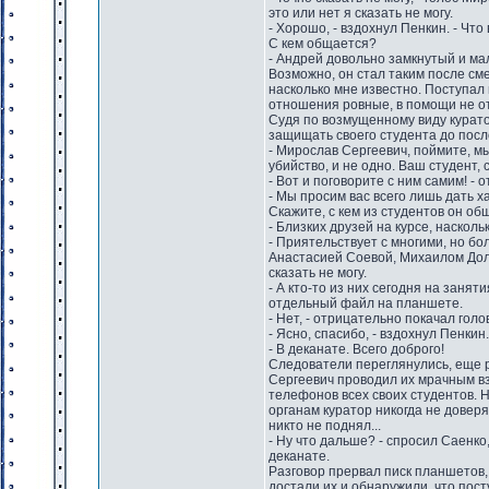
это или нет я сказать не могу.
- Хорошо, - вздохнул Пенкин. - Чт
С кем общается?
- Андрей довольно замкнутый и ма
Возможно, он стал таким после см
насколько мне известно. Поступал
отношения ровные, в помощи не от
Судя по возмущенному виду курато
защищать своего студента до посл
- Мирослав Сергеевич, поймите, мы
убийство, и не одно. Ваш студент, 
- Вот и поговорите с ним самим! - 
- Мы просим вас всего лишь дать х
Скажите, с кем из студентов он о
- Близких друзей на курсе, наскол
- Приятельствует с многими, но б
Анастасией Соевой, Михаилом Долм
сказать не могу.
- А кто-то из них сегодня на заня
отдельный файл на планшете.
- Нет, - отрицательно покачал голо
- Ясно, спасибо, - вздохнул Пенки
- В деканате. Всего доброго!
Следователи переглянулись, еще 
Сергеевич проводил их мрачным вз
телефонов всех своих студентов. 
органам куратор никогда не доверя
никто не поднял...
- Ну что дальше? - спросил Саенко
деканате.
Разговор прервал писк планшетов
достали их и обнаружили, что по