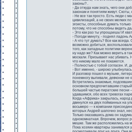
законы?..
- Да откуда нам знать, чего они до
законам и понятиям живут. Скоты,
- Не все так просто. Есть люди с
цивилизаций, а не своих мелких по
эгоисты, способные думать только 
потому, что не способны видеть да
- Это как раз ты упрощаешь! И хват
- Погоди минуту, - поднял ладонь 
- А что тут думать? Все как всегд
возможно добиться, воспользовалис
того, как западные политики верен
ну надо же? Как можно верить в так
москали. Призывают нас убивать. Н
что никому мало не покажется.
- Полностью с тобой согласен. И, 
- Вот именно, - широко улыбнулась 
И разговор пошел о музыке, литер
понемногу выпивали, девчонки не о
Встретились знакомые, подсевшие 
основном предпочитавшим старый р
большей частью пиратские песни 
удавшимся, обо всех тревогах пар
Когда «Африка» закрылась, народ р
двинулся на двух пойманных на ули
восьмеро — к компании присоедин
которых Андрей шапочно знал, нес
Только оказавшись дома он задума
однокомнатная. Впрочем, вопрос р
мешке. Там же расположились на м
Пока хозяин квартиры занимался у
посматривали друг на друга. Они 