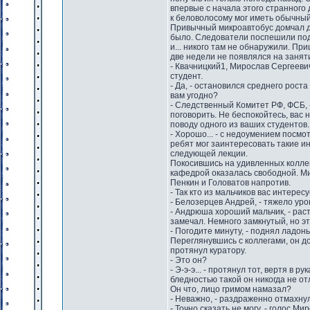
впервые с начала этого странного
к беловолосому мог иметь обычный
Привычный микроавтобус домчал до
было. Следователи поспешили под
и... никого там не обнаружили. Пр
две недели не появлялся на занят
- Квачницкий1, Мирослав Сергеевич
студент.
- Да, - остановился среднего рост
вам угодно?
- Следственный Комитет РФ, ФСБ, 
поговорить. Не беспокойтесь, вас 
поводу одного из ваших студентов.
- Хорошо... - с недоумением посмо
ребят мог заинтересовать такие ин
следующей лекции.
Покосившись на удивленных коллег
кафедрой оказалась свободной. Ми
Пенкин и Головатов напротив.
- Так кто из мальчиков вас интере
- Белозерцев Андрей, - тяжело ур
- Андрюша хороший мальчик, - раст
замечал. Немного замкнутый, но эт
- Погодите минуту, - поднял ладонь
Переглянувшись с коллегами, он д
протянул куратору.
- Это он?
- Э-э-э... - протянул тот, вертя в 
бледностью такой он никогда не отлич
Он что, лицо гримом намазал?
- Неважно, - раздраженно отмахнул
- Точно сказать не могу, - голос 