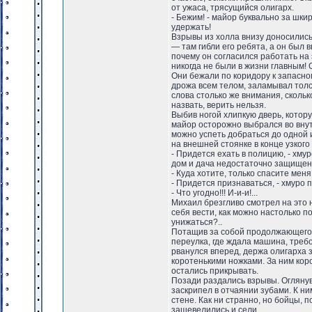
от ужаса, трясущийся олигарх.
- Бежим! - майор буквально за шки
удержать!
Взрывы из холла внизу доносилис
— там гибли его ребята, а он был 
почему он согласился работать на 
никогда не были в жизни главным!
Они бежали по коридору к запасно
дрожа всем телом, заламывал толс
слова столько же внимания, скольк
назвать, верить нельзя.
Выбив ногой хлипкую дверь, котор
майор осторожно выбрался во внут
можно успеть добраться до одной 
на внешней стоянке в конце узкого 
- Придется ехать в полицию, - хму
дом и дача недостаточно защищены,
- Куда хотите, только спасите меня о
- Придется признаваться, - хмуро
- Что угодно!!! И-и-и!...
Михаил брезгливо смотрел на это 
себя вести, как можно настолько по
унижаться?..
Потащив за собой продолжающего в
переулка, где ждала машина, треб
рванулся вперед, держа олигарха з
коротенькими ножками. За ним ко
остались прикрывать.
Позади раздались взрывы. Оглянув
заскрипел в отчаянии зубами. К н
стене. Как ни странно, но бойцы, 
зашевелились и сели.