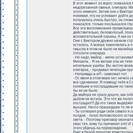
В этот момент из ворот показался
недорезанная свинья, олигарху. Ма
этого немного. Затем они с Виктор
понимая, что не успевают дойти д
получалось очень быстро, он словн
показался, только послышался глух
Все эти воспоминания промелькнул
действительно, беловолосый, похо
вспомогательной охраны. А как он т
Они с Виктором дружно начали стр
осталось. А вскоре закончились и
смысла в этом не было ни малейш
отползти олигарха.
- Не надо, майор, - мягко остано
Михаила. - Я не желаю зла ни тебе
несильные ушибы. Вы честно воевали
олигарха, - продавал чеченцам ору
- Неправда-а-а!!! - завизжал тот.
- От меня в этом мире нет ничего с
все сделанное. Я помещу тебя в С
погибшие и пострадавшие по твоей 
бы их ни было.
Да майора не сразу дошло, как соб
дыбом не встали. Это что же получ
пострадал?! Да кто такое выдержит
высшее. Нечто пришедшее то ли из
- Ты сотворил ради себя самого и 
полдня, - голос беловолосого оста
свете. - Поэтому приговор оконча
ужас тех, кому ты причинил зло! И
этого уйдешь на перерождение.
Рука в белой перчатке взметнулась