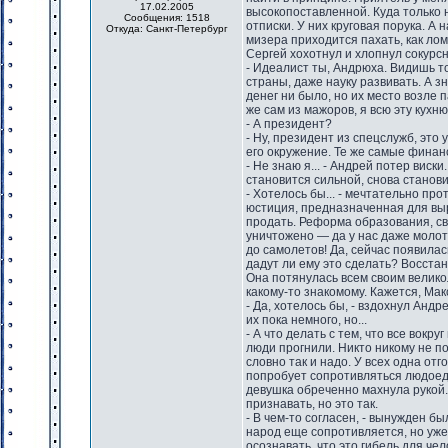
17.02.2005
высокопоставленной. Куда только 
Сообщения: 1518
отписки. У них круговая порука. А 
Откуда: Санкт-Петербург
мизера приходится пахать, как ло
Сергей хохотнул и хлопнул сокурсн
- Идеалист ты, Андрюха. Видишь т
страны, даже науку развивать. А з
денег ни было, но их место возле 
же сам из мажоров, я всю эту кухню
- А президент?
- Ну, президент из спецслужб, это
его окружение. Те же самые финанса
- Не знаю я... - Андрей потер виск
становится сильной, снова станов
- Хотелось бы... - мечтательно пр
юстиция, предназначенная для вы
продать. Реформа образования, св
уничтожено — да у нас даже молотк
до самолетов! Да, сейчас появилас
дадут ли ему это сделать? Восста
Она потянулась всем своим велико
какому-то знакомому. Кажется, Мак
- Да, хотелось бы, - вздохнул Андр
их пока немного, но...
- А что делать с тем, что все вокр
люди прогнили. Никто никому не по
словно так и надо. У всех одна отг
попробует сопротивляться людоедско
девушка обреченно махнула рукой. 
признавать, но это так.
- В чем-то согласен, - вынужден б
народ еще сопротивляется, но уже 
осознавать, что это гибель для ч