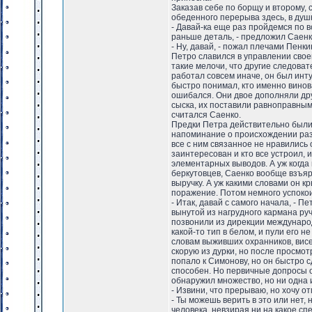
Заказав себе по борщу и второму,
обеденного перерыва здесь, в душ
- Давай-ка еще раз пройдемся по в
раньше деталь, - предложил Саенк
- Ну, давай, - пожал плечами Пенки
Петро славился в управлении сво
такие мелочи, что другие следоват
работал совсем иначе, он был инту
быстро понимал, кто именно винова
ошибался. Они двое дополняли дру
сыска, их поставили равноправным
считался Саенко.
Предки Петра действительно были 
напоминание о происхождении раз
все с ним связанное не нравились 
заинтересован и кто все устроил, 
элементарных выводов. А уж когда
беркутовцев, Саенко вообще взъяри
выручку. А уж какими словами он 
поражение. Потом немного успокои
- Итак, давай с самого начала, - 
вынутой из нагрудного кармана руч
позвонили из дирекции международ
какой-то тип в белом, и пули его н
словам выживших охранников, висе
скорую из дурки, но после просм
попало к Симонову, но он быстро 
способен. Но первичные допросы о
обнаружил множество, но ни одна и
- Извини, что прерываю, но хочу о
- Ты можешь верить в это или нет
человека, невзирая ни на какое с