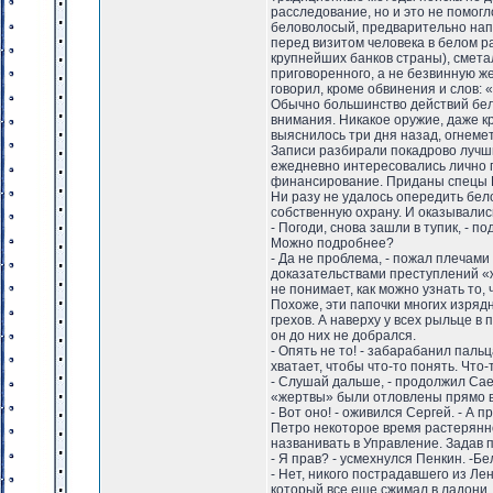
расследование, но и это не помогл
беловолосый, предварительно напу
перед визитом человека в белом р
крупнейших банков страны), смета
приговоренного, а не безвинную же
говорил, кроме обвинения и слов: 
Обычно большинство действий бел
внимания. Никакое оружие, даже к
выяснилось три дня назад, огнеме
Записи разбирали покадрово лучш
ежедневно интересовались лично 
финансирование. Приданы спецы Г
Ни разу не удалось опередить бел
собственную охрану. И оказывалис
- Погоди, снова зашли в тупик, - 
Можно подробнее?
- Да не проблема, - пожал плечами
доказательствами преступлений «ж
не понимает, как можно узнать то,
Похоже, эти папочки многих изрядн
грехов. А наверху у всех рыльце в
он до них не добрался.
- Опять не то! - забарабанил пальц
хватает, чтобы что-то понять. Что-
- Слушай дальше, - продолжил Саен
«жертвы» были отловлены прямо в 
- Вот оно! - оживился Сергей. - А п
Петро некоторое время растерянно
названивать в Управление. Задав 
- Я прав? - усмехнулся Пенкин. -Б
- Нет, никого пострадавшего из Ле
который все еще сжимал в ладони. 