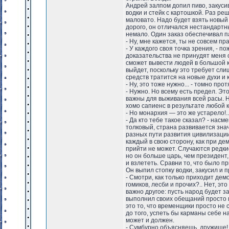
Андрей залпом допил пиво, закуси
водки и стейк с картошкой. Раз ре
маловато. Надо будет взять новый
дорого, он отличался нестандартн
немало. Один заказ обеспечивал п
- Ну, мне кажется, ты не совсем пра
- У каждого своя точка зрения, - п
доказательства не принудят меня о
сможет вывести людей в большой ко
выйдет, поскольку это требует сл
средств тратится на новые духи и 
- Ну, это тоже нужно... - томно пр
- Нужно. Но всему есть предел. Эт
важны для выживания всей расы. Н
хомо сапиенс в результате любой 
- Но монархия — это же устарело!.
- Да кто тебе такое сказал? - нас
толковый, страна развивается зна
разных пути развития цивилизации
каждый в свою сторону, как при де
прийти не может. Случаются редки
но он больше царь, чем президент,
и взлететь. Сравни то, что было пр
Он выпил стопку водки, закусил и 
- Смотри, как только приходит де
гомиков, лесби и прочих?.. Нет, э
важно другое: пусть народ будет з
выполнил своих обещаний просто п
это то, что временщики просто не
до того, успеть бы карманы себе н
может и должен.
- Сумбурно объясняешь, дружище! -