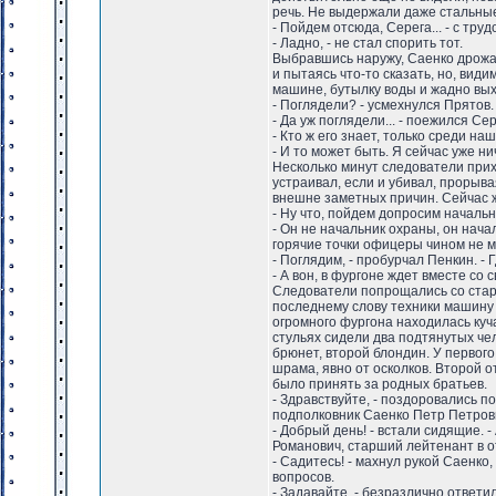
речь. Не выдержали даже стальные 
- Пойдем отсюда, Серега... - с труд
- Ладно, - не стал спорить тот.
Выбравшись наружу, Саенко дрожащ
и пытаясь что-то сказать, но, види
машине, бутылку воды и жадно вы
- Поглядели? - усмехнулся Прятов.
- Да уж поглядели... - поежился Сер
- Кто ж его знает, только среди на
- И то может быть. Я сейчас уже ни
Несколько минут следователи прих
устраивал, если и убивал, прорыва
внешне заметных причин. Сейчас ж
- Ну что, пойдем допросим начальн
- Он не начальник охраны, он нач
горячие точки офицеры чином не ме
- Поглядим, - пробурчал Пенкин. - 
- А вон, в фургоне ждет вместе со 
Следователи попрощались со стары
последнему слову техники машину 
огромного фургона находилась куч
стульях сидели два подтянутых че
брюнет, второй блондин. У первог
шрама, явно от осколков. Второй о
было принять за родных братьев.
- Здравствуйте, - поздоровались 
подполковник Саенко Петр Петров
- Добрый день! - встали сидящие. 
Романович, старший лейтенант в о
- Садитесь! - махнул рукой Саенко
вопросов.
- Задавайте, - безразлично ответ