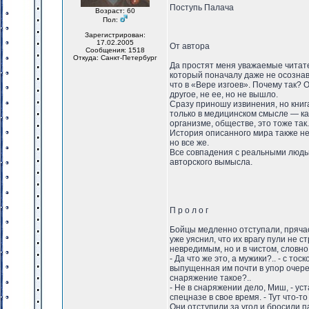
Поступь Палача
Возраст: 60
Пол:
Зарегистрирован:
17.02.2005
От автора
Сообщения: 1518
Откуда: Санкт-Петербург
Да простят меня уважаемые читател
который поначалу даже не осознав
что в «Вере изгоев». Почему так? О
другое, не ее, но не вышло.
Сразу приношу извинения, но кни
только в медицинском смысле — ка
организме, обществе, это тоже так.
История описанного мира также не
но все же.
Все совпадения с реальными людьм
авторского вымысла.
П р о л о г
Бойцы медленно отступали, пряча
уже уяснил, что их врагу пули не 
невредимым, но и в чистом, словн
- Да что же это, а мужики?.. - с т
выпущенная им почти в упор очеред
снаряжение такое?..
- Не в снаряжении дело, Миш, - ус
спецназе в свое время. - Тут что-то
Они отступили за угол и бросили п