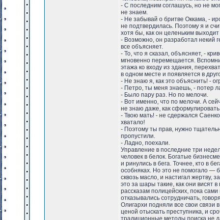
- С последним соглашусь, но не мо
не знаем.
- Не забывай о бритве Оккама, - и
не подтвердилась. Поэтому я и сч
хотя бы, как он целеньким выходи
- Возможно, он разработал некий г
все объясняет.
- То, что я сказал, объясняет, - кр
мгновенно перемещается. Вспомни,
этажа ко входу из здания, перехва
в одном месте и появляется в друг
- Не знаю я, как это объяснить! - 
- Петро, ты меня знаешь, - потер 
- Было пару раз. Но по мелочи.
- Вот именно, что по мелочи. А сей
не знаю даже, как сформулировать
- Твою мать! - не сдержался Саенко
хватало!
- Поэтому ты прав, нужно тщательн
пропустили.
- Ладно, поехали.
Управление в последние три недели
человек в белок. Богатые бизнесме
и ринулись в бега. Точнее, кто в б
особняках. Но это не помогало — б
сквозь масло, и настигал жертву, 
это за шары такие, как они висят 
рассказам полицейских, пока сами 
отказывались сотрудничать, говор
Олигархи подняли все свои связи в
ценой отыскать преступника, и сро
традиционные методы поиска не да