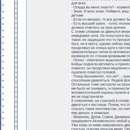
для всех.
- Откуда вы меня знаете? - изуми
- Знаю. Я всех знаю. Поймите, ва
детьми.
- Если он виноват, то все должно б
- Есть высший закон, - голос незн
должна ответить за свои деяния.
С этими словами он двинулся впер
невидимая сила. Он попытался был
ткани, ее защищало что-то прозра
бога, ни в черта, однако сейчас е
продолжал не спеша идти к лестниц
омерзительных типов из вспомогат
размазало по стенам кровавыми п
- Огонь! - обреченно выдохнул май
Бойцы подняли автоматы и приняли
помогло, он продолжал медленно ид
ошалело помотал головой.
- Плащ-бронежилет, что-ли?.. - о
способным удивляться. Редкой фле
Остальные тоже смотрели на проис
им было не занимать, и перенесли 
вспомогательной охраны палили в б
же не подстрелили.
К сожалению, на стрельбу в голову
двигаться к лестнице. Поняв, что 
спасать такое ничтожество, но счи
ему деньги, и немалые.
- Вихренко, Духов, Сомов, Джамаев
придержите беловолосого любой ц
Уже когда за ними закрывалась дв
счастью, осколки прошли мимо. Ока