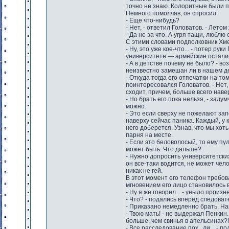
точно не знаю. Колоритные были па
Немного помолчав, он спросил:
- Еще что-нибудь?
- Нет, - ответил Головатов. - Лето
- Да не за что. А угря тащи, люблю 
С этими словами подполковник Хм
- Ну, это уже кое-что... - потер ру
университете — армейские осталис
- А в детстве почему не было? - в
неизвестно замешан ли в нашем д
- Откуда тогда его отпечатки на т
поинтересовался Головатов. - Нет, 
сходит, причем, больше всего наве
- Но брать его пока нельзя, - заду
можно.
- Это если сверху не пожелают запо
наверху сейчас паника. Каждый, у 
него доберется. Узнав, что мы хот
парня на месте.
- Если это беловолосый, то ему пул
может быть. Что дальше?
- Нужно допросить университетских
он все-таки водится, не может чел
никак не гей.
В этот момент его телефон требов
мгновением его лицо становилось 
- Ну я же говорил... - уныло произн
- Что? - подались вперед следоват
- Приказано немедленно брать. На
- Твою мать! - не выдержал Пенкин.
больше, чем свинья в апельсинах?!
- Все расследование пох...ли... - 