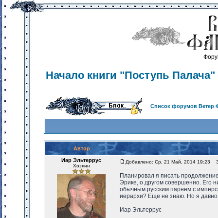
Фору
Начало книги "Поступь Палача" 
Список форумов Ветер 
Автор
Иар Эльтеррус
Добавлено: Ср, 21 Май, 2014 19:23
За
Хозяин
Планировал я писать продолжение 
Эрике, о другом совершенно. Его ни
обычным русским парнем с имперск
иерархи? Еще не знаю. Но я давно т
Иар Эльтеррус