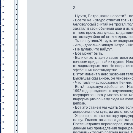
2
- Ну что, Петро, какие новости? - 
- Все те же, - хмуро ответил тот. -
беловолосый считай не трогал, то
закатал в свой обычный шар и исч
от него прочь рванулась, когда мим
потом случайно об стол ладонью оп
- Ты не шутишь?! - чуть не подпры
- Ага, - довольно кивнул Петро. - 
- Не думаю, что найдут.
- Все может быть.
- Если он хоть где-то засветился 
вечером приданный их группе. Нев
взглядом серых глаз. Но оператив
эфсбешник нестандартно.
В этот момент у него зазвонил те
Выслушав сказанное, он мгновенно
- Что там? - насторожился Пенкин.
- Есть! - выдохнул эфсбешник. - 
1992 года рождения, отслужившему
государственного университета, м
информацию по нему сюда на компы
цепкие.
- Вот это станем мы ждать без толк
допросим, пока суть, да дело, его 
- Хорошо, я только контору предупр
кивнул Головатов и снова достал 
После недолгих переговоров, сле
данные без промедления перебрас
получив их только полгода назад. 