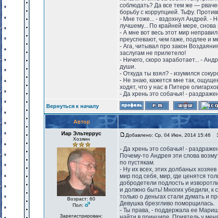
соблюдать? Да все тем же — рваче
борьбу с коррупцией. Тьфу. Против
- Мне тоже... - вздохнул Андрей. -
лучшему... По крайней мере, снова
- А мне вот весь этот мир неправил
преуспевают, чем гаже, подлее и м
- Ага, читывал про закон Воздаяния
заслугам не прилетело!
- Ничего, скоро заработает... - Ан
души.
- Откуда ты взял? - изумился сокур
- Не знаю, кажется мне так, ощуще
ходят, что у нас в Питере олигархо
- Да хрень это собачья! - раздраж
Вернуться к началу
Автор
Иар Эльтеррус
Добавлено: Ср, 04 Июн, 2014 15:46
За
Хозяин
- Да хрень это собачья! - раздраж
Почему-то Андрея эти слова возму
по пустякам.
- Ну их всех, этих долбаных хозяе
мир под себя, мир, где ценятся то
добродетели подлость и изворотли
и должно быть! Многих убедили, к
только о деньгах стали думать и пр
Возраст: 60
Девушка брезгливо поморщилась.
Пол:
- Ты права, - поддержала ее Мариш
Зарегистрирован:
найти в принципе. Приятель у мен