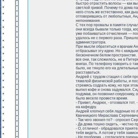
быстро отрастить волосы — как вы
светлой гривой. Почему-то дома п
него столь же естественно, как ды
отговорившись от любопытных, Анд
непонимания.
С тех пор провалы в памяти случал
они всегда бывали только тогда, ко
уже побаиваться отчисления — пос
удалось не с первого раза. Пришл
администратора.
При мысли обратиться к врачам Ан
отбрасывал эту идею. Но с каждым
бесконечном белом пространстве. Н
все они, так сложилось, не в Пите
книгах. По телефону говорить о та
было, не тянуло его на длительны
расставаться.
Андрей с трудом стащил с себя пр
тяжелой физической работы, и пос
стремясь содрать кожу, но при это
выпил кофе и снова задумался. Си
подумав, он позвонил сокурснику, 
было весело провести время.
- Привет, Андрюх, - отозвался тот
на кафедру.
Андрей хлопнул себя ладонью по л
Квачницкого Мираслава Сергеевича,
- Так чего звонил-то? - спросил Сер
- Да дома тошно сидеть, - честно 
- О, отлично! - обрадовался прият
тебя видеть. А потом у тебя завис
- Не проблема, - согласился парень