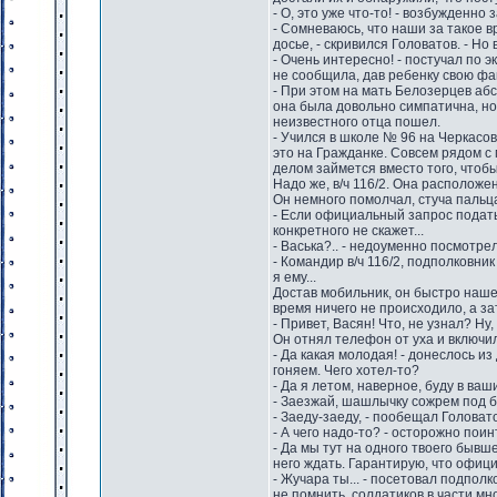
- О, это уже что-то! - возбужденно 
- Сомневаюсь, что наши за такое 
досье, - скривился Головатов. - Но
- Очень интересно! - постучал по 
не сообщила, дав ребенку свою фа
- При этом на мать Белозерцев абс
она была довольно симпатична, но 
неизвестного отца пошел.
- Учился в школе № 96 на Черкасов
это на Гражданке. Совсем рядом с 
делом займется вместо того, чтоб
Надо же, в/ч 116/2. Она расположе
Он немного помолчал, стуча пальца
- Если официальный запрос подать,
конкретного не скажет...
- Васька?.. - недоуменно посмотре
- Командир в/ч 116/2, подполковни
я ему...
Достав мобильник, он быстро нашел
время ничего не происходило, а з
- Привет, Васян! Что, не узнал? Ну
Он отнял телефон от уха и включил
- Да какая молодая! - донеслось из
гоняем. Чего хотел-то?
- Да я летом, наверное, буду в ваш
- Заезжай, шашлычку сожрем под б
- Заеду-заеду, - пообещал Голова
- А чего надо-то? - осторожно пои
- Да мы тут на одного твоего бывше
него ждать. Гарантирую, что офиц
- Жучара ты... - посетовал подполк
не помнить, солдатиков в части мно