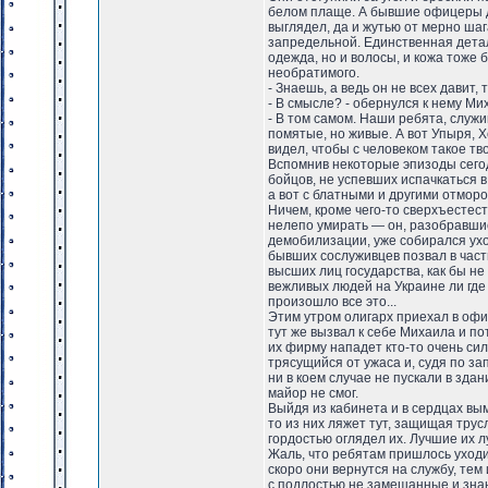
белом плаще. А бывшие офицеры д
выглядел, да и жутью от мерно шаг
запредельной. Единственная детал
одежда, но и волосы, и кожа тоже
необратимого.
- Знаешь, а ведь он не всех давит, 
- В смысле? - обернулся к нему Ми
- В том самом. Наши ребята, служ
помятые, но живые. А вот Упыря, Х
видел, чтобы с человеком такое тво
Вспомнив некоторые эпизоды сего
бойцов, не успевших испачкаться 
а вот с блатными и другими отморо
Ничем, кроме чего-то сверхъестест
нелепо умирать — он, разобравшись
демобилизации, уже собирался уход
бывших сослуживцев позвал в част
высших лиц государства, как бы не
вежливых людей на Украине ли где
произошло все это...
Этим утром олигарх приехал в офис
тут же вызвал к себе Михаила и по
их фирму нападет кто-то очень си
трясущийся от ужаса и, судя по з
ни в коем случае не пускали в зда
майор не смог.
Выйдя из кабинета и в сердцах вым
то из них ляжет тут, защищая трус
гордостью оглядел их. Лучшие их л
Жаль, что ребятам пришлось уходи
скоро они вернутся на службу, тем
с подлостью не замешанные и зна