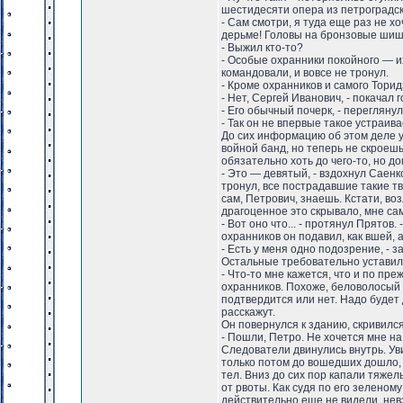
шестидесяти опера из петроградско
- Сам смотри, я туда еще раз не хоч
дерьме! Головы на бронзовые шиш
- Выжил кто-то?
- Особые охранники покойного — и
командовали, и вовсе не тронул.
- Кроме охранников и самого Торид
- Нет, Сергей Иванович, - покачал 
- Его обычный почерк, - перегляну
- Так он не впервые такое устраив
До сих информацию об этом деле у
войной банд, но теперь не скроеш
обязательно хоть до чего-то, но до
- Это — девятый, - вздохнул Саенк
тронул, все пострадавшие такие тв
сам, Петрович, знаешь. Кстати, во
драгоценное это скрывало, мне сам
- Вот оно что... - протянул Прятов.
охранников он подавил, как вшей, 
- Есть у меня одно подозрение, - 
Остальные требовательно уставили
- Что-то мне кажется, что и по п
охранников. Похоже, беловолосый щ
подтвердится или нет. Надо будет
расскажут.
Он повернулся к зданию, скривился
- Пошли, Петро. Не хочется мне на
Следователи двинулись внутрь. Ув
только потом до вошедших дошло, 
тел. Вниз до сих пор капали тяжел
от рвоты. Как судя по его зеленом
действительно еще не видели, нев