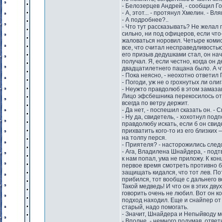
- Белозерцев Андрей, - сообщил Г
- А, этот... - протянул Хмелин. - 
- А подробнее?..
- Что тут рассказывать? Не желал п
сильно, ни под офицеров, если что-
жаловаться норовил. Четыре комис
все, что считал несправедливостью
его призыв дедушками стал, он нач
получал. Я, если честно, когда он
двадцатилетнего пацана было. А ч
- Пока неясно, - неохотно ответил Г
- Погоди, уж не о грохнутых ли ол
- Неужто правдолюб в этом замазан
Лицо эфсбешника перекосилось от 
всегда по ветру держит.
- Да нет, - поспешил сказать он. -
- Ну да, свидетель, - хохотнул по
правдолюбу искать, если б он свид
прихватить кого-то из его близких
на толпу перся.
- Приятеля? - насторожились след
- Ага, Владилена Шнайдера, - подтв
к нам попал, ума не приложу. К ко
первое время смотреть противно бы
защищать кидался, что тот лев. По
прибился, тот вообще с дальнего 
Такой медведь! И что он в этих дв
говорить очень не любил. Вот он к
подход находил. Еще и снайпер от 
старый, надо помогать.
- Значит, Шнайдера и Непыйводу м
- Вполне, - немного подумав, отве