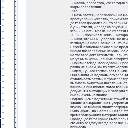
- Знаешь, после того, что сегодня 
шары оперативник.
- И?..
- Оказывается, беловолосый на ме
преступлений «жертв», причем таким
до козлов добрался он, то сели бы
с убийствами, и продажа оружия, и
что ни на есть, мрази. Но их связи
- С...и... - прошипел Пенкин, нехо
- Знают, что мы ж...у порвем, но и
взглянул на него Саенко. - Я, конеч
Сергей Иванович покивал, но пред
иногда позволяя себе небольшое о
не хватало доказательств. Если, к
могут быть криминальные авторите
- Пошли отсюда, пообедаем, - брос
равно не знаем, как из этих черто
- Идем, - уныло согласился Пенкин.
Они вышли из подвального зала, г
отлавливать сетями и транспортир
вызывать ажиотажа населения, от 
паники, а она вполне могла возни
документы выходящих и заперли ст
имели очень немногие.
Поднявшись с подземных этажей на
здание и выбрались на Суворовски
вкусно. По мнению многих сотрудн
было курить, но Сергея и Петра э
время задержания матерого бандита
Правда, до кафе нужно было пройт
свежему воздуху всегда полезно. С
принесла.