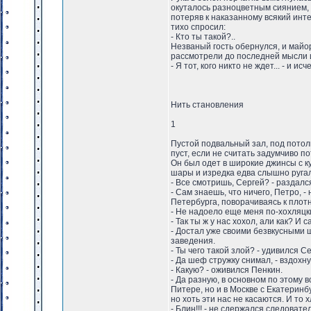
окуталось разноцветным сиянием,
потеряв к наказанному всякий инт
тихо спросил:
- Кто ты такой?..
Незваный гость обернулся, и майор
рассмотрели до последней мысли и
- Я тот, кого никто не ждет... - и исче
Нить становления
1
Пустой подвальный зал, под потол
пуст, если не считать задумчиво 
Он был одет в широкие джинсы с к
шары и изредка едва слышно руга
- Все смотришь, Сергей? - раздался
- Сам знаешь, что ничего, Петро, 
Петербурга, поворачиваясь к плот
- Не надоело еще меня по-хохляцки
- Так ты ж у нас хохол, али как? И 
- Достал уже своими безвкусными 
заведения.
- Ты чего такой злой? - удивился С
- Да шеф стружку снимал, - вздох
- Какую? - оживился Пенкин.
- Да разную, в основном по этому в
Питере, но и в Москве с Екатеринб
но хоть эти нас не касаются. И то х
- Блин!!! - не сдержался следовател