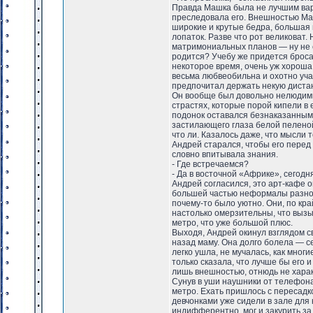
Правда Машка была не лучшим вари
преследовала его. Внешностью Мар
широкие и крутые бедра, большая
лопаток. Разве что рот великоват.
матримониальных планов — ну не со
родится? Учебу же придется бросат
некоторое время, очень уж хороша,
весьма любвеобильна и охотно учас
предпочитал держать некую дистан
Он вообще был довольно нелюдимы
страстях, которые порой кипели в 
подонок оставался безнаказанным. 
застилающего глаза белой пелено
что ли. Казалось даже, что мысли 
Андрей старался, чтобы его перед
словно впитывала знания.
- Где встречаемся?
- Да в восточной «Африке», сегодн
Андрей согласился, это арт-кафе 
большей частью неформалы разного
почему-то было уютно. Они, по кр
настолько омерзительны, что вызыв
метро, что уже большой плюс.
Выходя, Андрей окинул взглядом с
назад маму. Она долго болела — с
легко ушла, не мучалась, как многи
только сказала, что лучше бы его 
лишь внешностью, отнюдь не хара
Сунув в уши наушники от телефона
метро. Ехать пришлось с пересадко
девчонками уже сидели в зале для
индифферентно, мог и закурить за