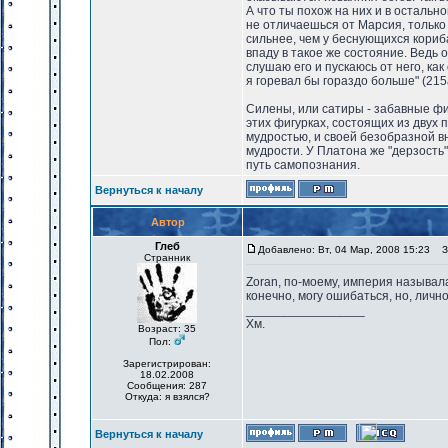
А что ты похож на них и в остальн
не отличаешься от Марсия, только 
сильнее, чем у беснующихся корибан
впаду в такое же состояние. Ведь
слушаю его и пускаюсь от него, как
я горевал бы гораздо больше" (215
Силены, или сатиры - забавные фигу
этих фигурках, состоящих из двух
мудростью, и своей безобразной вн
мудрости. У Платона же "дерзость
путь самопознания.
Вернуться к началу
Автор
Глеб
Добавлено: Вт, 04 Мар, 2008 15:23
За
Странник
Zoran, по-моему, империя называл
конечно, могу ошибаться, но, лично 
_________________
Хм.
Возраст: 35
Пол:
Зарегистрирован:
18.02.2008
Сообщения: 287
Откуда: я взялся?
Вернуться к началу