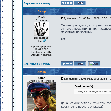
Вернуться к началу
Автор
Глеб
Добавлено: Ср, 05 Мар, 2008 16:56
За
Странник
Оно не пропадоло, а, скорее, заго
от него и всех этих "интриг" завис
максимально честным.
_________________
Возраст: 35
Хм.
Пол:
Зарегистрирован:
18.02.2008
Сообщения: 287
Откуда: я взялся?
Вернуться к началу
Автор
Zoran
Добавлено: Ср, 05 Мар, 2008 22:55
За
Злыдень от истории
Глеб писал(а):
К тому же он не делал интри
Да, он сам не делал интриг там, гд
достаточно послать эльдара?