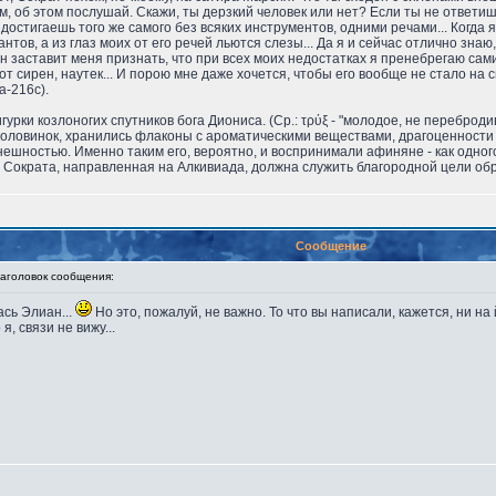
ом, об этом послушай. Скажи, ты дерзкий человек или нет? Если ты не ответиш
достигаешь того же самого без всяких инструментов, одними речами... Когда я
тов, а из глаз моих от его речей льются слезы... Да я и сейчас отлично знаю,
 он заставит меня признать, что при всех моих недостатках я пренебрегаю с
 от сирен, наутек... И порою мне даже хочется, чтобы его вообще не стало на св
a-216c).
рки козлоногих спутников бога Диониса. (Ср.: τρύξ - "молодое, не перебродивш
 половинок, хранились флаконы с ароматическими веществами, драгоценности
ешностью. Именно таким его, вероятно, и воспринимали афиняне - как одного
" Сократа, направленная на Алкивиада, должна служить благородной цели о
Сообщение
головок сообщения:
ась Элиан...
Но это, пожалуй, не важно. То что вы написали, кажется, ни на 
я, связи не вижу...