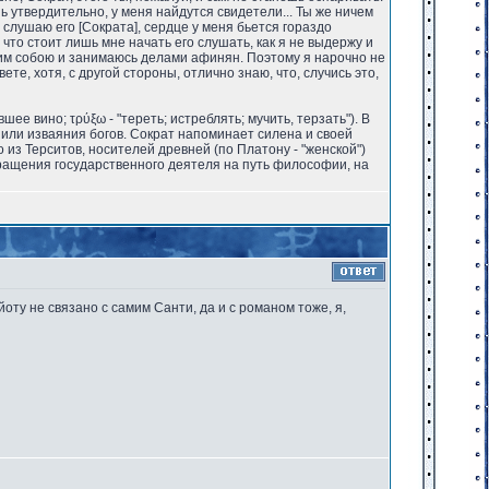
ь утвердительно, у меня найдутся свидетели... Ты же ничем
 слушаю его [Сократа], сердце у меня бьется гораздо
 что стоит лишь мне начать его слушать, как я не выдержу и
амим собою и занимаюсь делами афинян. Поэтому я нарочно не
ете, хотя, с другой стороны, отлично знаю, что, случись это,
ее вино; τρύξω - "тереть; истреблять; мучить, терзать"). В
 или изваяния богов. Сократ напоминает силена и своей
 из Терситов, носителей древней (по Платону - "женской")
бращения государственного деятеля на путь философии, на
йоту не связано с самим Санти, да и с романом тоже, я,