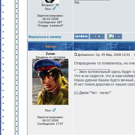
Хм.
Возраст: 35
Пол:
Зарегистрирован:
18.02.2008
Сообщения: 287
Откуда: я взялся?
Вернуться к началу
Автор
Zoran
Добавлено: Ср, 05 Мар, 2008 12:01
За
Злыдень от истории
Отвращение то появлялось, но оче
_________________
"... Звон колокольный здесь будит 
Что ж не сидится, что ж нам нейме
Наша дурная башка будто вечный 
И нет покоя дорогам от наших сапо
(с) Джем "Чет - нечет"
Пол:
Зарегистрирован:
08.02.2008
Сообщения: 1737