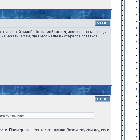
ь с новой силой. Но, на мой взгляд, иначе он не мог, ведь
о избежать, а там, где было нельзя - старался остаться
мально честным.
авести. Пример - нашествие степняков. Зачем ему самому, если