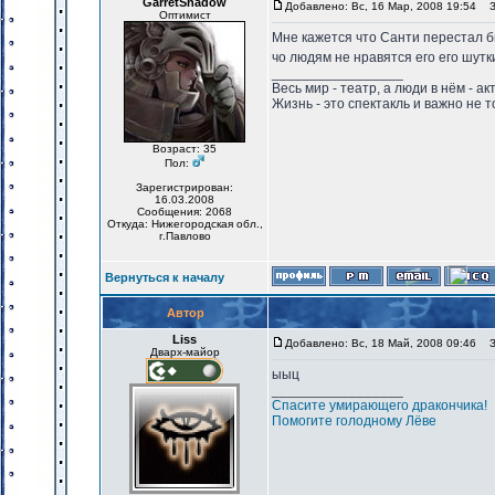
GarretShadow
Добавлено: Вс, 16 Мар, 2008 19:54
За
Оптимист
Мне кажется что Санти перестал б
чо людям не нравятся его его шут
_________________
Весь мир - театр, а люди в нём - акт
Жизнь - это спектакль и важно не т
Возраст: 35
Пол:
Зарегистрирован:
16.03.2008
Сообщения: 2068
Откуда: Нижегородская обл.,
г.Павлово
Вернуться к началу
Автор
Liss
Добавлено: Вс, 18 Май, 2008 09:46
За
Дварх-майор
ыыц
_________________
Спасите умирающего дракончика!
Помогите голодному Лёве