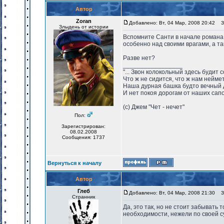
Автор
Zoran
Добавлено: Вт, 04 Мар, 2008 20:42
За
Злыдень от истории
Вспомните Санти в начале романа.
особенно над своими врагами, а т
Разве нет?
_________________
"... Звон колокольный здесь будит 
Что ж не сидится, что ж нам нейме
Наша дурная башка будто вечный 
И нет покоя дорогам от наших сапо
(с) Джем "Чет - нечет"
Пол:
Зарегистрирован:
08.02.2008
Сообщения: 1737
Вернуться к началу
Автор
Глеб
Добавлено: Вт, 04 Мар, 2008 21:30
За
Странник
Да, это так, но не стоит забывать 
необходимости, нежели по своей с
_________________