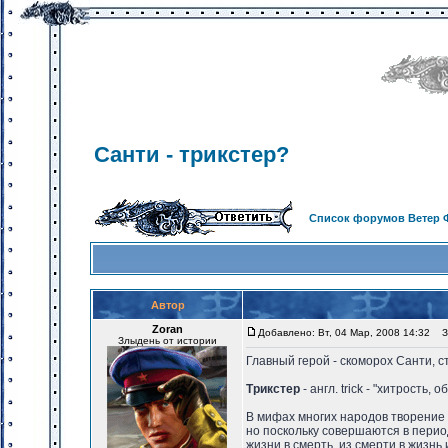
Санти - трикстер?
Список форумов Ветер 
Автор
Zoran
Добавлено: Вт, 04 Мар, 2008 14:32
За
Злыдень от истории
Главный герой - скоморох Санти, 
Трикстер
- англ. trick - "хитрость,
В мифах многих народов творение
но поскольку совершаются в перио
жизни в смерть, из смерти в жизнь