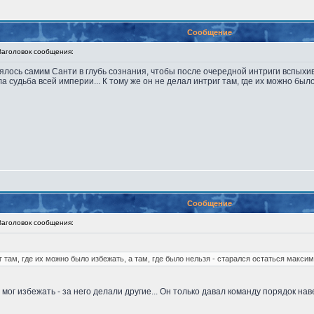
Сообщение
головок сообщения:
нялось самим Санти в глубь сознания, чтобы после очередной интриги вспыхиват
ела судьба всей империи... К тому же он не делал интриг там, где их можно был
Сообщение
головок сообщения:
г там, где их можно было избежать, а там, где было нельзя - старался остаться макси
е мог избежать - за него делали другие... Он только давал команду порядок н