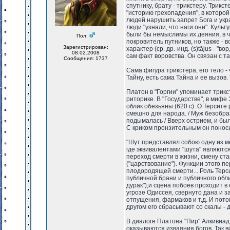
спутнику, брату - трикстеру. Три
"историю грехопадения", в которой
людей нарушить запрет Бога и укра
люди "узнали, что наги они". Куль
были бы немыслимы их деяния, в ча
Пол:
покровитель путников, но также - 
Зарегистрирован:
характер (ср. др.-инд. (s)tājus - "
08.02.2008
сам факт воровства. Он связан с т
Сообщения: 1737
Сама фигура трикстера, его тело -
Тайну, есть сама Тайна и ее вызов
Платон в "Горгии" упоминает трикс
риторике. В "Государстве", в миф
облик обезьяны (620 с). О Терсите 
смешно для народа. / Муж безобраз
подымалась / Вверх острием, и был
C криком пронзительным он поносил.
"Шут представлял собою одну из ме
где эквивалентами "шута" являются "
переход смерти в жизни, смену ста
("царствование"). Функции этого п
плодородящей смерти... Роль Терс
публичной брани и публичного обл
дурак"),и сцена побоев проходит в
угрозе Одиссея, свернуто дана и з
отпущения, фармаков и т.д. И пото
другом его сбрасывают со скалы - 
В диалоге Платона "Пир" Алкивиад 
оказываются изваяния богов. Так в