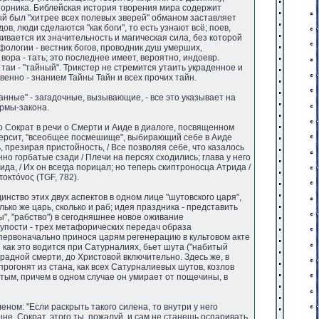
озорника. Библейская история творения мира содержит
орый был "хитрее всех полевых зверей" обманом заставляет
в, люди сделаются "как боги", то есть узнают всё; поев,
кивается их значительность и магическая сила, без которой
фологии - вестник богов, проводник душ умерших,
вора - тать; это последнее имеет, вероятно, индоевр.
ово таи - "тайный". Трикстер не стремится утаить украденное и
твенно - знанием Тайны Тайн и всех прочих тайн.
манные" - загадочные, вызывающие, - все это указывает на
ормы-закона.
то Сократ в речи о Смерти и Аиде в диалоге, посвященном
 Терсит, "всеобщее посмешище", выбирающий себе в Аиде
ь, презирая пристойность, / Все позволяя себе, что казалось
о горбатые сзади / Плечи на персях сходились; глава у него
а, / Их он всегда порицал; но теперь скиптроносца Атрида /
οκτóνος (TGF, 782).
нство этих двух аспектов в одном лице "шутовского царя",
только же царь, сколько и раб; идея праздника - представить
ы", "рабство") в сегодняшнее новое оживание
глупости - трех метафорических передач образа
 первоначально принося царям регенерацию в культовом акте
как это водится при Сатурналиях, бьет шута ("набитый
арадной смерти, до Христовой включительно. Здесь же, в
прогонят из стана, как всех Сатурналиевых шутов, козлов
итым, причем в одном случае он умирает от пощечины, в
ном: "Если раскрыть такого силена, то внутри у него
не, Сократ, этого ты, пожалуй, и сам не станешь оспаривать.