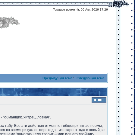
Текущее время Чт, 06 Авг, 2026 17:26
Предыдущая тема
::
Следующая тема
r - "обманщик, хитрец, ловкач".
ых табу. Все эти действия отменяют общепринятые нормы,
 во время ритуалов перехода - из старого года в новый, из
творящему (помогающему творить) мир или его двойнику,