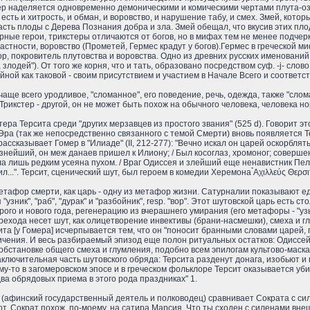
кстер наделяется одновременно демоническими и комическими чертами плута-
 есть и хитрость, и обман, и воровство, и нарушение табу, и смех. Змей, кот
сть плоды с Дерева Познания добра и зла. Змей обещал, что вкусив этих плодо
турные герои, трикстеры отличаются от богов, но в мифах тем не менее подчер
стности, воровство (Прометей, Гермес крадут у богов).Гермес в греческой ми
вор, покровитель плутовства и воровства. Одно из древних русских именований 
вор, злодей"). От того же корня, что и тать, образовано посредством суф. -j- сл
айной как таковой - своим присутствием и участием в Начале Всего и соответс
 чаще всего уродливое, "сломанное", его поведение, речь, одежда, также "сло
. Трикстер - другой, он не может быть похож на обычного человека, человека н
тера Терсита среди "других мерзавцев из простого звания" (525 d). Говорит э
е Эра (так же непосредственно связанного с темой Смерти) вновь появляется
рассказывает Гомер в "Илиаде" (II, 212-277): "Вечно искал он царей оскорблят
нейший, он меж данаев пришел к Илиону; / Был косоглаз, хромоног; совершенн
а лишь редким усеяна пухом. / Враг Одиссея и злейший еще ненавистник Пелид
..". Терсит, сценический шут, был героем в комедии Херемона ̉Αχιλλεύς Θερσιτ
тафор смерти, как царь - одну из метафор жизни. Сатурналии показывают еди
узник", "раб", "дурак" и "разбойник", resp. "вор". Этот шутовской царь есть с
рого и нового года, регенерацию из вчерашнего умирания (его метафоры - "уз
ерехода несет шут, как олицетворение инвективы (брани-насмешки), смеха и 
ита [у Гомера] исчерпывается тем, что он "поносит бранными словами царей,
ичения. И весь разбираемый эпизод еще полон ритуальных остатков: Одиссей 
 обстановке общего смеха и глумления, подобно всем эпилогам культово-маск
аключительная часть шутовского обряда: Терсита разденут донага, изобьют и 
му-то в загомеровском эпосе и в греческом фольклоре Терсит оказывается уб
два обрядовых приема в этого рода праздниках" 1.
(афинский государственный деятель и полководец) сравнивает Сократа с силе
от, Сократ похож, по-моему, на сатира Марсия. Что ты сходен с силенами внеш