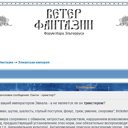
Форум Иара Эльтерруса
Фантазии
->
Элианская империя
Сообщение
головок сообщения: Санти - трикстер?
ставший императором Эвиала - а не является ли он
трикстером
?
 обман; шутка, шалость; глупый поступок; фокус, трюк; умение, сноровка"; trickste
 мира сопряжено с обманом, хитростью, воровством, нарушением всевозможн
д, предшествующий установлению этих норм, они обязательно воспроизводятся
 и т.п. (карнавальная культура). Антиповедение присуще культурному герою, 