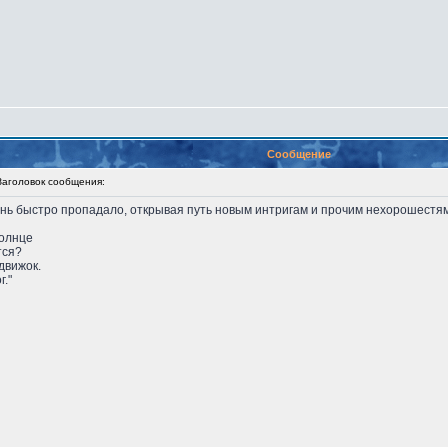
Сообщение
головок сообщения:
нь быстро пропадало, открывая путь новым интригам и прочим нехорошестям.
солнце
тся?
движок.
г."