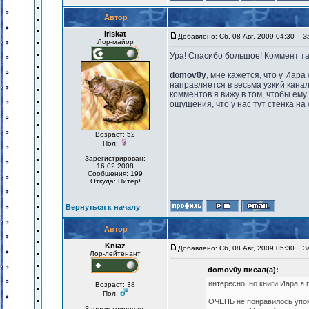
Автор
Iriskat
Добавлено: Сб, 08 Авг, 2009 04:30
Заг
Лор-майор
Ура! Спасибо большое! Коммент та
domov0y
, мне кажется, что у Иар
направляется в весьма узкий канал.
комментов я вижу в том, чтобы ему 
ощущения, что у нас тут стенка на 
Возраст: 52
Пол:
Зарегистрирован:
16.02.2008
Сообщения: 199
Откуда: Питер!
Вернуться к началу
Автор
Kniaz
Добавлено: Сб, 08 Авг, 2009 05:30
Заг
Лор-лейтенант
domov0y писал(а):
интересно, но книги Иара я 
Возраст: 38
Пол:
ОЧЕНЬ не понравилось упоми
Зарегистрирован: