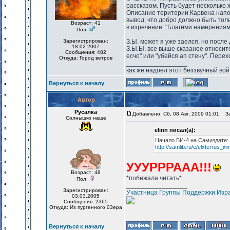
рассказом. Пусть будет несколько 
Описание територии Карвена напом
вывод, что добро должно быть толь
Возраст: 41
в изречение: "Благими намерениям
Пол:
Зарегистрирован:
З.Ы. может я уже заелся, но после
18.02.2007
З.Ы.Ы. все выше сказаное относитс
Сообщения: 482
есчо" или "убейся ап стену". Пер
Откуда: Город ветров
_________________
как же надоел этот беззвучный вой
Вернуться к началу
Автор
Русалка
Добавлено: Сб, 08 Авг, 2009 01:01
Заг
Солнышко наше
elinn писал(а):
Начало БИ-4 на Самиздате:
http://samlib.ru/e/elxterrus_i/
УУУРРРААА!!!
Возраст: 48
*побежала читать*
Пол:
_________________
Зарегистрирован:
Участница Группы Поддержки Изр
03.03.2005
Сообщения: 2365
Откуда: Из пургенного 03ера
Вернуться к началу