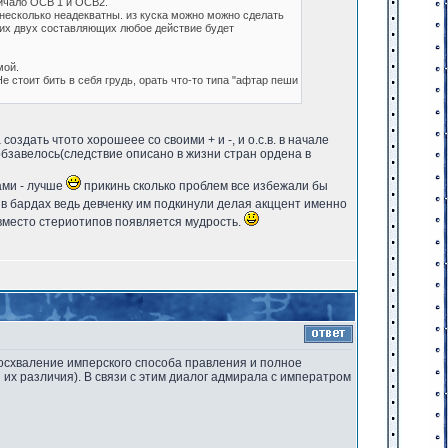
личало ОСВ 1 и ОСВ2.
 несколько неадекватны. из куска можно можно сделать
этих двух составляющих любое действие будет
мой.
е стоит бить в себя грудь, орать что-то типа "афтар пеши
создать чтото хорошеее со своими + и -, и о.с.в. в начале
 обзавелось(следствие описано в жизни стран ордена в
ами - лучше
прикинь сколько проблем все избежали бы
в бардах ведь девченку им подкинули делая акццент именно
м вместо стериотипов появляется мудрость.
восхваление имперского способа правления и полное
 их различия). В связи с этим диалог адмирала с императром