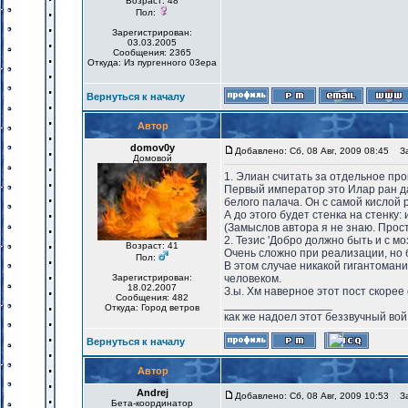
Возраст: 48
Пол:
Зарегистрирован:
03.03.2005
Сообщения: 2365
Откуда: Из пургенного 03ера
Вернуться к началу
Автор
domov0y
Добавлено: Сб, 08 Авг, 2009 08:45
Заг
Домовой
1. Элиан считать за отдельное про
Первый император это Илар ран да
белого палача. Он с самой кислой
А до этого будет стенка на стенку
(Замыслов автора я не знаю. Прос
2. Тезис 'Добро должно быть и с м
Возраст: 41
Очень сложно при реализации, но 
Пол:
В этом случае никакой гигантоман
Зарегистрирован:
человеком.
18.02.2007
З.ы. Хм наверное этот пост скоре
Сообщения: 482
_________________
Откуда: Город ветров
как же надоел этот беззвучный вой
Вернуться к началу
Автор
Andrej
Добавлено: Сб, 08 Авг, 2009 10:53
Заг
Бета-координатор