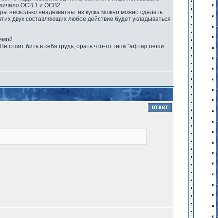
отличало ОСВ 1 и ОСВ2.
ры несколько неадекватны. из куска можно можно сделать
з этих двух составляющих любое действие будет укладываться
емой.
Не стоит бить в себя грудь, орать что-то типа "афтар пеши