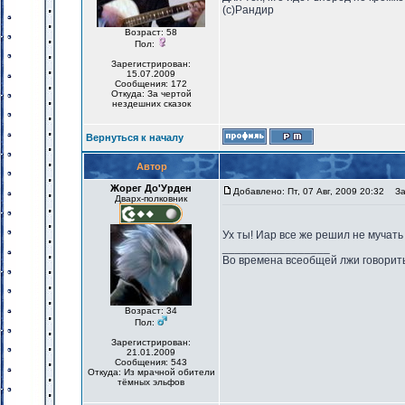
(с)Рандир
Возраст: 58
Пол:
Зарегистрирован:
15.07.2009
Сообщения: 172
Откуда: За чертой
нездешних сказок
Вернуться к началу
Автор
Жорег До'Урден
Добавлено: Пт, 07 Авг, 2009 20:32
Заг
Дварх-полковник
Ух ты! Иар все же решил не мучать
_________________
Во времена всеобщей лжи говорить
Возраст: 34
Пол:
Зарегистрирован:
21.01.2009
Сообщения: 543
Откуда: Из мрачной обители
тёмных эльфов