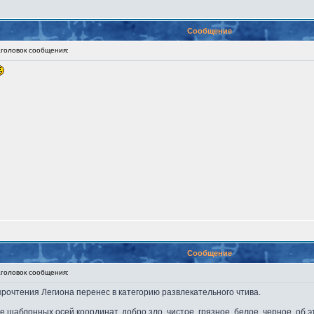
Сообщение
оловок сообщения:
Сообщение
оловок сообщения:
прочтения Легиона перенес в категорию развлекательного чтива.
шаблонных осей координат. добро,зло, чистое, грязное, белое, черное. об э