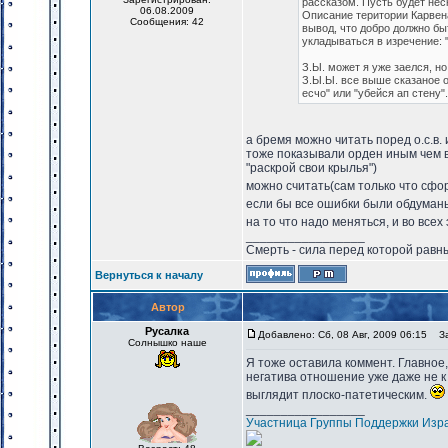
рассказом. Пусть будет нес
06.08.2009
Описание територии Карвена
Сообщения: 42
вывод, что добро должно бы
укладываться в изречение: 
З.Ы. может я уже заелся, н
З.Ы.Ы. все выше сказаное от
есчо" или "убейся ап стену
а бремя можно читать поред о.с.в.
тоже показывали орден иным чем в 
"раскрой свои крылья")
можно считать(сам только что сфор
если бы все ошибки были обдуман
на то что надо меняться, и во все
_________________
Смерть - сила перед которой равны
Вернуться к началу
Автор
Русалка
Добавлено: Сб, 08 Авг, 2009 06:15
Заг
Солнышко наше
Я тоже оставила коммент. Главное
негатива отношение уже даже не к 
выглядит плоско-патетическим.
_________________
Участница Группы Поддержки Изр