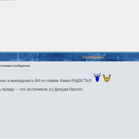
Сообщение
оловок сообщения:
 нас и выкладывать БИ по главам. Какая РАДОСТЬ!!!
 правду — это экстремизм. (с) Джордж Оруэлл