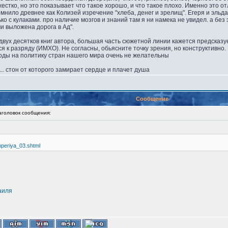
жестко, но это показывает что такое хорошо, и что такое плохо. Именно это 
нило древнее как Колизей изречение "хлеба, денег и зрелищ". Егеря и эльда
ко с кулаками. про наличие мозгов и знаний там я ни намека не увидел. а бе
и выложена дорога в Ад".
 двух десятков книг автора, большая часть сюжетной линии кажется предсказу
я к разряду (ИМХО). Не согласны, обьясните точку зрения, но конструктивно. 
еходы на политику стран нашего мира очень не желательны
... стон от которого замирает сердце и плачет душа
Сообщение
оловок сообщения:
imperiya_03.shtml
аиля