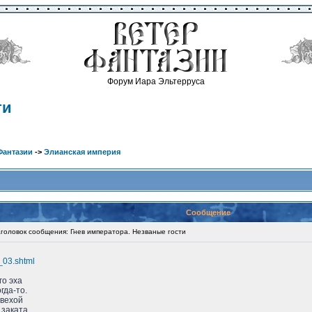
Форум Иара Эльтерруса
ти
Фантазии
->
Элианская империя
Сообщение
оловок сообщения: Гнев императора. Незваные гости
a_03.shtml
го эха
гда-то.
 вехой
заката...