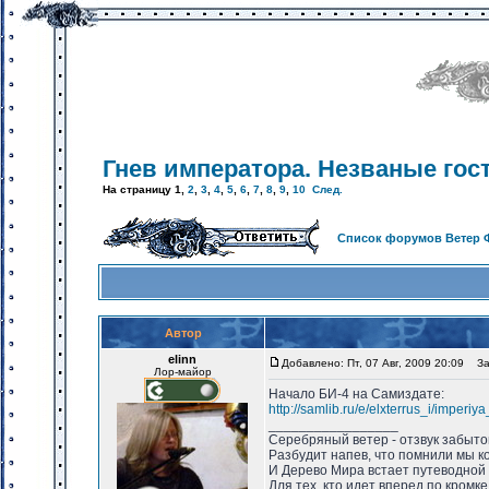
Гнев императора. Незваные гос
На страницу
1
,
2
,
3
,
4
,
5
,
6
,
7
,
8
,
9
,
10
След.
Список форумов Ветер 
Автор
elinn
Добавлено: Пт, 07 Авг, 2009 20:09
Заг
Лор-майор
Начало БИ-4 на Самиздате:
http://samlib.ru/e/elxterrus_i/imperiy
_________________
Серебряный ветер - отзвук забыто
Разбудит напев, что помнили мы ко
И Дерево Мира встает путеводной
Для тех, кто идет вперед по кромке 