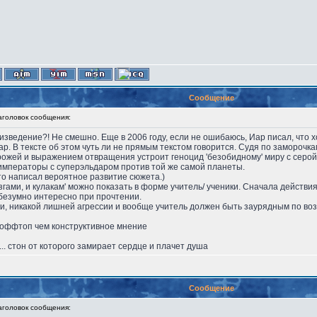
Сообщение
оловок сообщения:
изведение?! Не смешно. Еще в 2006 году, если не ошибаюсь, Иар писал, что х
р. В тексте об этом чуть ли не прямым текстом говорится. Судя по заморочк
 рожей и выражением отвращения устроит геноцид 'безобидному' миру с серо
: императоры с суперэльдаром против той же самой планеты.
то написал вероятное развитие сюжета.)
озгами, и кулакам' можно показать в форме учитель/ ученики. Сначала действи
безумно интересно при прочтении.
ии, никакой лишней агрессии и вообще учитель должен быть заурядным по во
е оффтоп чем конструктивное мнение
... стон от которого замирает сердце и плачет душа
Сообщение
оловок сообщения: