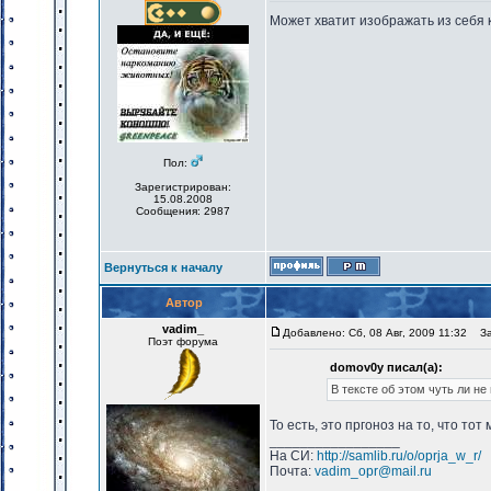
Может хватит изображать из себя
Пол:
Зарегистрирован:
15.08.2008
Сообщения: 2987
Вернуться к началу
Автор
vadim_
Добавлено: Сб, 08 Авг, 2009 11:32
Заг
Поэт форума
domov0y писал(а):
В тексте об этом чуть ли н
То есть, это пргоноз на то, что то
_________________
На СИ:
http://samlib.ru/o/oprja_w_r/
Почта:
vadim_opr@mail.ru