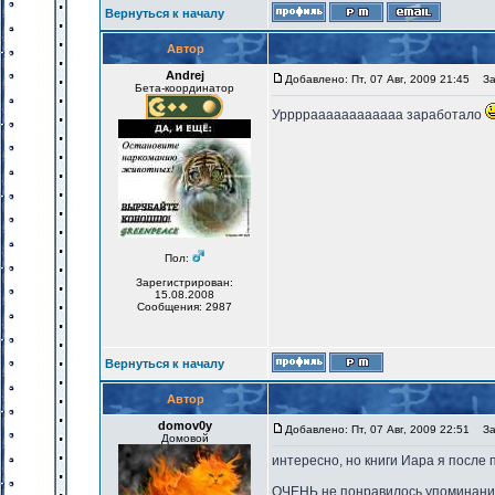
Вернуться к началу
Автор
Andrej
Добавлено: Пт, 07 Авг, 2009 21:45
Заг
Бета-координатор
Урррраааааааааааа заработало
Пол:
Зарегистрирован:
15.08.2008
Сообщения: 2987
Вернуться к началу
Автор
domov0y
Добавлено: Пт, 07 Авг, 2009 22:51
Заг
Домовой
интересно, но книги Иара я после 
ОЧЕНЬ не понравилось упоминание 