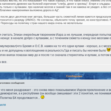
колько жестко, но это показывает что такое хорошо, и что такое плохо. Именно это от
 напомнило древнее как Колизей изречение "хлеба, денег и зрелищ". Егеря и эльдары
ть только с кулаками. про наличие мозгов и знаний там я ни намека не увидел. а без 
"Благими намерениями выложена дорога в Ад".
о после двух десятков книг автора, большая часть сюжетной линии кажется предсказуе
носится к разряду (ИМХО). Не согласны, обьясните точку зрения, но конструктивно. Н
". Переходы на политику стран нашего мира очень не желательны
 и считать Элиан
очередным
творением Иара а не
лучшим
, очередная попытка 
конце: в начале добро с кулаками, а с течением сюжета к концу оно мозгами
мулировал)что Бремя и О.С.В. намек на то что одни кулаки - хорошо, а с мозг
ы и не допущены к воплощению в реальность?да и писать бы неочем было
х этих книгах показан мир до и после т.е сначала стериотипы и кулаки, а пото
 все.
Сообщение
оловок сообщения:
, что меня раздражает - это снова явно показываемое Иаром преклонение и 
демократии, а к республике (он вообще смешивает эти 2 понятия, не понимая
Политка БК продолжается...
аиля