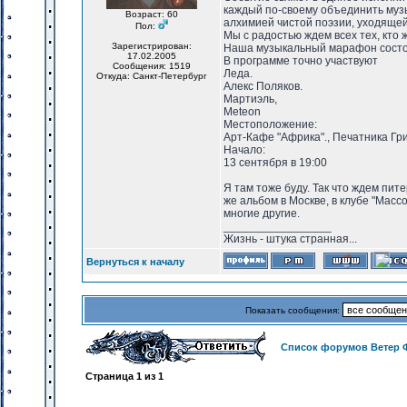
каждый по-своему объединить музы
Возраст: 60
алхимией чистой поэзии, уходяще
Пол:
Мы с радостью ждем всех тех, кто
Зарегистрирован:
Наша музыкальный марафон состоит
17.02.2005
В программе точно участвуют
Сообщения: 1519
Леда.
Откуда: Санкт-Петербург
Алекс Поляков.
Мартиэль,
Meteon
Местоположение:
Арт-Кафе "Африка"., Печатника Гр
Начало:
13 сентября в 19:00
Я там тоже буду. Так что ждем пит
же альбом в Москве, в клубе "Массо
многие другие.
_________________
Жизнь - штука странная...
Вернуться к началу
Показать сообщения:
Список форумов Ветер 
Страница
1
из
1