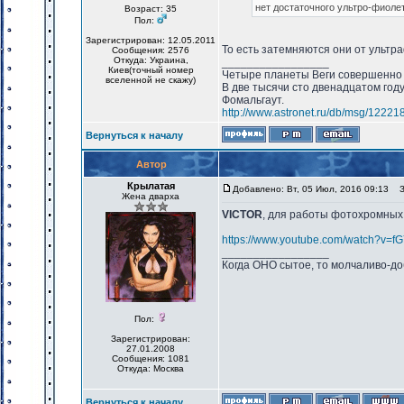
нет достаточного ультро-фиоле
Возраст: 35
Пол:
Зарегистрирован: 12.05.2011
То есть затемняются они от ультр
Сообщения: 2576
Откуда: Украина,
_________________
Киев(точный номер
Четыре планеты Веги совершенно 
вселенной не скажу)
В две тысячи сто двенадцатом год
Фомальгаут.
http://www.astronet.ru/db/msg/12221
Вернуться к началу
Автор
Крылатая
Добавлено: Вт, 05 Июл, 2016 09:13
За
Жена дварха
VICTOR
, для работы фотохромных
https://www.youtube.com/watch?v
_________________
Когда ОНО сытое, то молчаливо-до
Пол:
Зарегистрирован:
27.01.2008
Сообщения: 1081
Откуда: Москва
Вернуться к началу