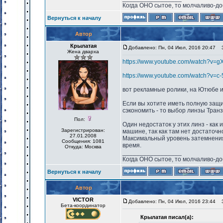
Когда ОНО сытое, то молчаливо-до
Вернуться к началу
Автор
Крылатая
Добавлено: Пн, 04 Июл, 2016 20:47
За
Жена дварха
https://www.youtube.com/watch?v=
https://www.youtube.com/watch?v=c
вот рекламные ролики, на Ютюбе и
Если вы хотите иметь полную защи
сэкономить - то выбор линзы Тран
Пол:
Один недостаток у этих линз - как
Зарегистрирован:
машине, так как там нет достаточно
27.01.2008
Максимальный уровень затемнения
Сообщения: 1081
время.
Откуда: Москва
_________________
Когда ОНО сытое, то молчаливо-до
Вернуться к началу
Автор
VICTOR
Добавлено: Пн, 04 Июл, 2016 23:44
За
Бета-координатор
Крылатая писал(а):