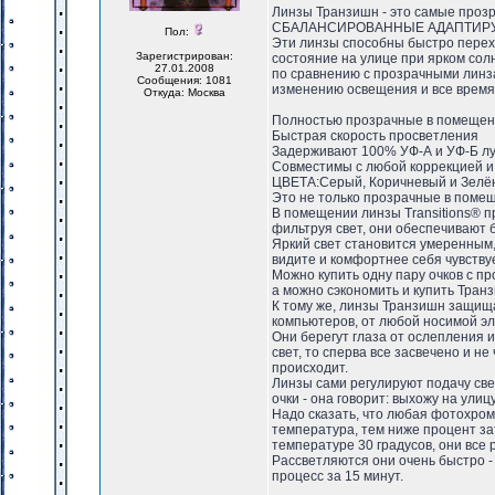
Линзы Транзишн - это самые про
СБАЛАНСИРОВАННЫЕ АДАПТИР
Пол:
Эти линзы способны быстро перех
Зарегистрирован:
состояние на улице при ярком со
27.01.2008
по сравнению с прозрачными линза
Сообщения: 1081
изменению освещения и все время 
Откуда: Москва
Полностью прозрачные в помещени
Быстрая скорость просветления
Задерживают 100% УФ-А и УФ-Б л
Совместимы с любой коррекцией и
ЦВЕТА:Серый, Коричневый и Зелё
Это не только прозрачные в помещ
В помещении линзы Transitions® п
фильтруя свет, они обеспечивают 
Яркий свет становится умеренным,
видите и комфортнее себя чувствуе
Можно купить одну пару очков с п
а можно сэкономить и купить Тран
К тому же, линзы Транзишн защища
компьютеров, от любой носимой эле
Они берегут глаза от ослепления и
свет, то сперва все засвечено и не
происходит.
Линзы сами регулируют подачу све
очки - она говорит: выхожу на улицу
Надо сказать, что любая фотохром
температура, тем ниже процент з
температуре 30 градусов, они все 
Рассветляются они очень быстро - 
процесс за 15 минут.
_________________