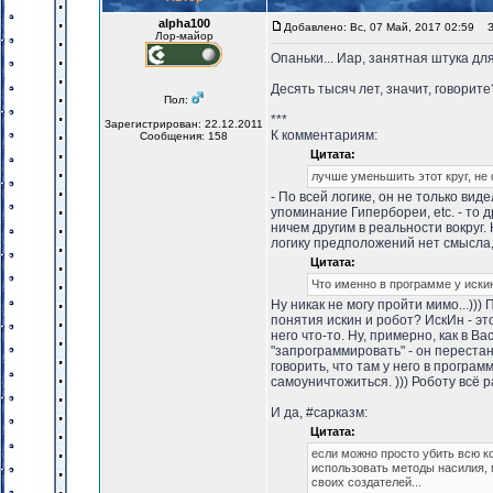
alpha100
Добавлено: Вс, 07 Май, 2017 02:59
За
Лор-майор
Опаньки... Иар, занятная штука для
Десять тысяч лет, значит, говорите
Пол:
***
Зарегистрирован: 22.12.2011
К комментариям:
Сообщения: 158
Цитата:
лучше уменьшить этот круг, не 
- По всей логике, он не только вид
упоминание Гипербореи, etc. - то 
ничем другим в реальности вокруг
логику предположений нет смысла,
Цитата:
Что именно в программе у иски
Ну никак не могу пройти мимо...)))
понятия искин и робот? ИскИн - эт
него что-то. Ну, примерно, как в В
"запрограммировать" - он переста
говорить, что там у него в програм
самоуничтожиться. ))) Роботу всё 
И да, #сарказм:
Цитата:
если можно просто убить всю к
использовать методы насилия, м
своих создателей...