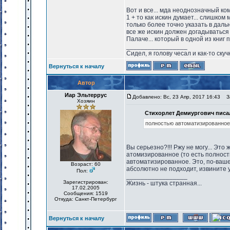
Вот и все... мда неоднозначный ко
1 + то как искин думает... слишком 
только более точно указать в даль
все же искин должен догадываться о
Палаче... который в одной из книг
_________________
Сидел, я голову чесал и как-то скуч
Вернуться к началу
Автор
Иар Эльтеррус
Добавлено: Вс, 23 Апр, 2017 16:43
За
Хозяин
Стихорлет Демиургович писал
полностью автоматизированное,
Вы серьезно?!!! Ржу не могу... Эт
атомизированное (то есть полност
автоматизированное. Это, по-вашем
Возраст: 60
абсолютно не подходит, извините 
Пол:
_________________
Зарегистрирован:
Жизнь - штука странная...
17.02.2005
Сообщения: 1519
Откуда: Санкт-Петербург
Вернуться к началу