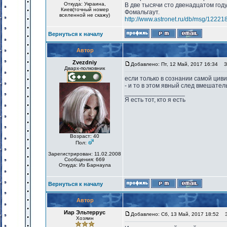
Откуда: Украина,
В две тысячи сто двенадцатом год
Киев(точный номер
Фомальгаут.
вселенной не скажу)
http://www.astronet.ru/db/msg/12221
Вернуться к началу
Автор
Zvezdniy
Добавлено: Пт, 12 Май, 2017 16:34
За
Дварх-полковник
если только в сознании самой цив
- и то в этом явный след вмешатель
_________________
Я есть тот, кто я есть
Возраст: 40
Пол:
Зарегистрирован: 11.02.2008
Сообщения: 669
Откуда: Из Барнаула
Вернуться к началу
Автор
Иар Эльтеррус
Добавлено: Сб, 13 Май, 2017 18:52
За
Хозяин