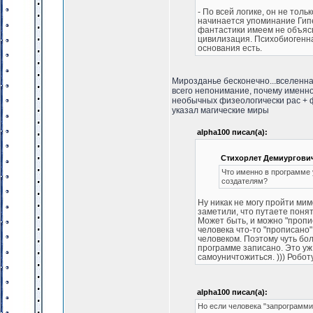
- По всей логике, он не толь
начинается упоминание Гипер
фантастики имеем не объясн
цивилизация. Психобиогенна
основания есть.
Мирозданье бесконечно...вселенная
всего непонимание, почему именно 
необычных физеологически рас + ф
указал магические миры
alpha100 писал(а):
Стихорлет Демиургович
Что именно в программе 
создателям?
Ну никак не могу пройти мимо
заметили, что путаете понят
Может быть, и можно "прописа
человека что-то "прописано"
человеком. Поэтому чуть бол
программе записано. Это уж 
самоуничтожиться. ))) Робот
alpha100 писал(а):
Но если человека "запрограмми