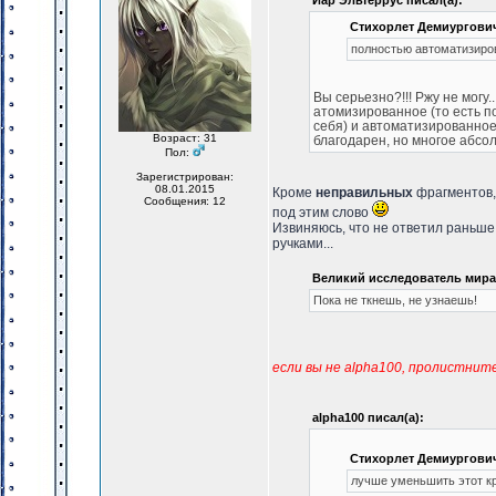
Иар Эльтеррус писал(а):
Стихорлет Демиургович
полностью автоматизиров
Вы серьезно?!!! Ржу не могу
атомизированное (то есть п
себя) и автоматизированное.
Возраст: 31
благодарен, но многое абсол
Пол:
Зарегистрирован:
08.01.2015
Кроме
неправильных
фрагментов,
Сообщения: 12
под этим слово
Извиняюсь, что не ответил раньше,
ручками...
Великий исследователь мира 
Пока не ткнешь, не узнаешь!
если вы не alpha100, пролистнит
alpha100 писал(а):
Стихорлет Демиургович
лучше уменьшить этот кру