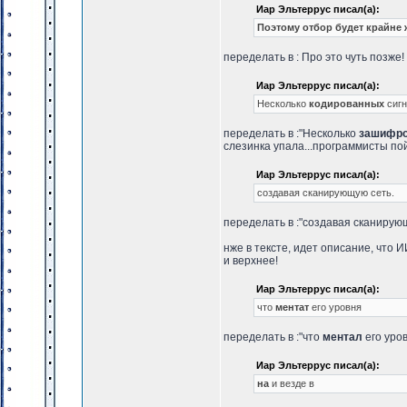
Иар Эльтеррус писал(а):
Поэтому отбор будет крайне 
переделать в : Про это чуть позже!
Иар Эльтеррус писал(а):
Несколько
кодированных
сигн
переделать в :"Несколько
зашифр
слезинка упала...программисты по
Иар Эльтеррус писал(а):
создавая сканирующую сеть.
переделать в :"создавая сканирующ
нже в тексте, идет описание, что И
и верхнее!
Иар Эльтеррус писал(а):
что
ментат
его уровня
переделать в :"что
ментал
его уров
Иар Эльтеррус писал(а):
на
и везде в