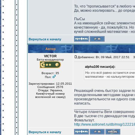
То, что "прописывается" в любого 
Да, можно изолировать... до опре
ПыСы
А на имеющейся сейчас элементно
качественную - да, пожалуйста. Н
кучей сложнейшей математики - но 
Вернуться к началу
Автор
VICTOR
Добавлено: Вт, 09 Май, 2017 22:51
За
Бета-координатор
alpha100 писал(а):
Но это всё равно останется оч
Возраст: 35
математики - но калькулятором
Пол:
Зарегистрирован: 12.05.2011
Сообщения: 2576
Откуда: Украина,
Решающий очень быстро задачи по
Киев(точный номер
определенными методами задачи в
вселенной не скажу)
производительности ни одного со
написать.
_________________
Четыре планеты Веги совершенно 
В две тысячи сто двенадцатом год
Фомальгаут.
http://www.astronet.ru/db/msg/12221
Вернуться к началу