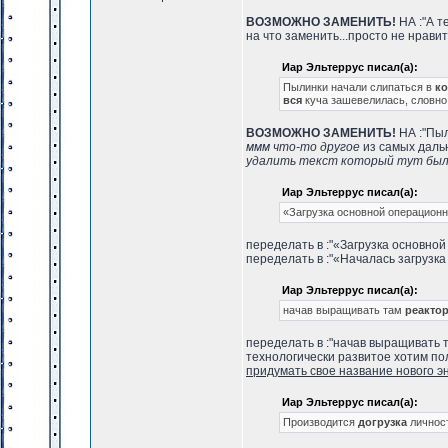
ВОЗМОЖНО ЗАМЕНИТЬ!
НА :"А т
на что заменить...просто не нравитс
Иар Эльтеррус писал(а):
Пылинки начали слипаться в
к
вся
куча зашевелилась, словно
ВОЗМОЖНО ЗАМЕНИТЬ!
НА :"Пыл
ммм что-то другое
из самых даль
удалить текст который тут был.
Иар Эльтеррус писал(а):
«Загрузка основной операционн
переделать в :"«Загрузка основной
переделать в :"«Началась загрузка
Иар Эльтеррус писал(а):
начав выращивать там
реакто
переделать в :"начав выращивать
технологически развитое хотим пол
придумать свое название нового э
Иар Эльтеррус писал(а):
Производится
догрузка
личнос