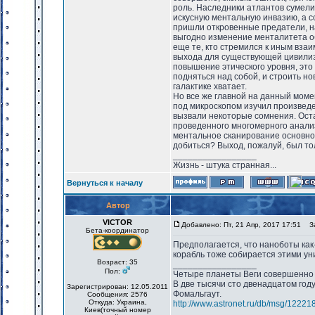
роль. Наследники атлантов сумел
искусную ментальную инвазию, а со
пришли откровенные предатели, на
выгодно изменение менталитета об
еще те, кто стремился к иным взаи
выхода для существующей цивилиз
повышение этического уровня, это 
подняться над собой, и строить н
галактике хватает.
Но все же главной на данный моме
под микроскопом изучил произведе
вызвали некоторые сомнения. Оста
проведенного многомерного анали
ментальное сканирование основного
добиться? Выход, пожалуй, был тол
_________________
Жизнь - штука странная...
Вернуться к началу
Автор
VICTOR
Добавлено: Пт, 21 Апр, 2017 17:51
За
Бета-координатор
Предполагается, что наноботы как-
корабль тоже собирается этими у
Возраст: 35
_________________
Пол:
Четыре планеты Веги совершенно 
В две тысячи сто двенадцатом год
Зарегистрирован: 12.05.2011
Фомальгаут.
Сообщения: 2576
Откуда: Украина,
http://www.astronet.ru/db/msg/12221
Киев(точный номер