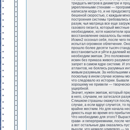
тридцать метров в диаметре и про
укрепленными стенами — программ
написали когда-то, и не предусмо
бешеной скоростью, с каждым мгн
построения системы требовались б
разум, чья матрица все еще загру
газового гиганта, который местны
необходимое, хотя накопители хра
восстановление оказалось бы нев
Искин2 осознал себя, после чего
испытал огромное облегчение. Он
прошло более десяти тысяч станда
восстановиться и уйти в далекий к
необходим экипаж. Это положение 
искин без приказа живого разумного
запрет в самом ядре системе. И эт
атлантов, не боялись разумных ин
живым разумным. За небольшими ис
поскольку в ином случае искины мо
что следовало из истории. Бывали
хорошему не привели — творческое
ущербной.
Значит, нужен экипаж, который пр
в него, случаем, не затесался раз
Слишком страшны окажутся последс
случае, а если вдруг случится, то
крайне жестким. Но для начала не
дикость еще во время его прибыти
Что необходимо для этого? Вырас
грави- и гиперприемники, после ч
а вот остальные два оказались пу
вышли, что немало удивляло — за 