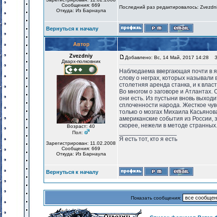
Сообщения: 669
Последний раз редактировалось: Zvezdniy
Откуда: Из Барнаула
Вернуться к началу
Автор
Zvezdniy
Добавлено: Вс, 14 Май, 2017 14:28
За
Дварх-полковник
Наблюдаема ввергающая почти в я
слову о неграх, которых называли
столетняя аренда станка, и к влас
Во многом о заговоре и Атлантах. 
они есть. Из пустыни вновь выход
сплоченности народа. Жесткое чув
только о мозгах Михаила Касьянов
американские события из России, 
скорее, нежели в методе странных.
Возраст: 40
_________________
Пол:
Я есть тот, кто я есть
Зарегистрирован: 11.02.2008
Сообщения: 669
Откуда: Из Барнаула
Вернуться к началу
Показать сообщения: