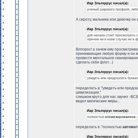
Иар Эльтеррус писал(а):
ученый широкого профиля, либо
А сироту, мальчика или девочку он
Иар Эльтеррус писал(а):
для начала стоит просмотреть 
причем ни в коем случае не в 
Вопорос! а зачем ему просматриват
принимающие любую форму и он мо
провести ментальное сканирование(
сделать себе флот...)
Иар Эльтеррус писал(а):
увидеть или предсказать буква
переделать в :"увидеть или предс
цивилизации."
слишком круто для нас звучит -ВСЕ
видел магические миры...
Иар Эльтеррус писал(а):
полностью
атомизированное
,
переделать в :"полностью
автомат
Иар Эльтеррус писал(а):