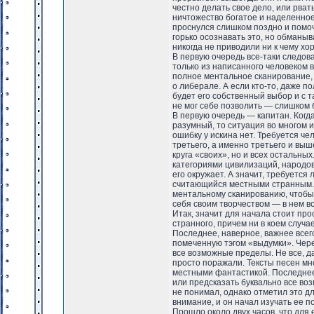
честно делать свое дело, или рва
ничтожество богатое и наделенное
проснулся слишком поздно и помоч
горько осознавать это, но обманы
никогда не приводили ни к чему хо
В первую очередь все-таки следова
только из написанного человеком в
полное ментальное сканирование, ч
о либерале. А если кто-то, даже п
будет его собственный выбор и с т
не мог себе позволить — слишком б
В первую очередь — капитан. Когд
разумный, то ситуация во многом 
ошибку у искина нет. Требуется чел
третьего, а именно третьего и выш
круга «своих», но и всех остальн
категориями цивилизаций, народов 
его окружает. А значит, требуетс
считающийся местными странным. 
ментальному сканированию, чтобы 
себя своим творчеством — в нем вс
Итак, значит для начала стоит пр
странного, причем ни в коем случа
Последнее, наверное, важнее всег
помеченную тэгом «выдумки». Чере
все возможные пределы. Не все, д
просто поражали. Тексты песен мн
местными фантастикой. Последнее
или предсказать буквально все во
не понимал, однако отметил это д
внимание, и он начал изучать ее 
Прошло около двух часов, что для