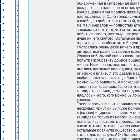
обнаруженная в сети земная фант
раздрае — он однозначно столкну
вообращением забирались даже туд
настораживало. Одно только сильн
и вообще о доброте, как таковой, 
мечта либералов — полностью ато
зависимости от того, что стоит их
добиться своего, поэтому наверху
душе ничего святого. Остальные вы
герои книг, способные хотя бы учи
смотрелись очень даже ничего и пр
авторов, все равно оставался всег
Однако небольшой список возможны
попытки изобразить доброе общест
живых. Искин очень пожалел, что 
имелись духовные наследники, пыт
этическом плане. И это давало над
любая попытка показать доброе об
можно было обвинить, а поскольку 
зацепиться травящим было за что.
кандидатов, принадлежали к одном
нашлось никого, кого можно было 
уровню.
Требовалось выяснить причину это
несколько минут он был уже полно
сфальсифицировано, слишком нело
кандидаты только из России, он вс
попытались построить справедливо
воспитать достаточное число люде
остальные потянули общество обра
так поздно проснулся! Он бы смог
совершено, сколько ошибок, приче