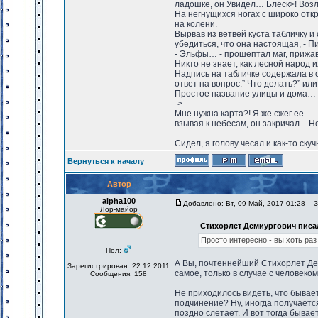
ладошке, он Увидел… Блеск>! Возл
На негнущихся ногах с широко отк
на колени.
Вырвав из ветвей куста табличку 
убедиться, что она настоящая, - 
- Эльфы… - прошептал маг, прижав 
Никто не знает, как лесной народ 
Надпись на табличке содержала в 
ответ на вопрос:” Что делать?” ил
Простое название улицы и дома… Д
->
Мне нужна карта?! Я же сжег ее… - 
взывая к небесам, он закричал – 
_________________
Сидел, я голову чесал и как-то скуч
Вернуться к началу
Автор
alpha100
Добавлено: Вт, 09 Май, 2017 01:28
За
Лор-майор
Стихорлет Демиургович писал
Просто интересно - вы хоть ра
Пол:
А Вы, почтеннейший Стихорлет Де
Зарегистрирован: 22.12.2011
самое, только в случае с человеком -
Сообщения: 158
Не приходилось видеть, что бывает
подчинение? Ну, иногда получается
поздно слетает. И вот тогда бывае