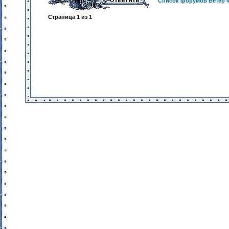
Список форумов Ветер 
Страница
1
из
1