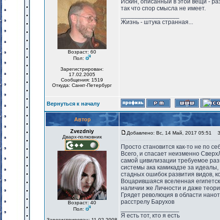
Искин, описанный в этой вещи - ра
так что спор смысла не имеет.
_________________
Жизнь - штука странная...
Возраст: 60
Пол:
Зарегистрирован:
17.02.2005
Сообщения: 1519
Откуда: Санкт-Петербург
Вернуться к началу
Автор
Zvezdniy
Добавлено: Вс, 14 Май, 2017 05:51
За
Дварх-полковник
Просто становится как-то не по се
Всего, и спасает неизменно Сверх
самой цивилизации требуемое разв
системы ака камикадзе за идеалы,
стадных ошибок развития видов, ко
Воцарившаяся вселенная египетско
наличии же Личности и даже теории
Грядет революция в области наноте
расстрелу Барухов
Возраст: 40
_________________
Пол:
Я есть тот, кто я есть
Зарегистрирован: 11.02.2008