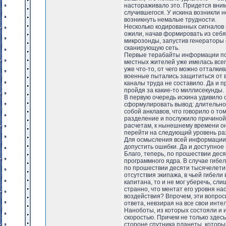
настораживало это. Придется вни
случившегося. У искина возникли 
возникнуть немалые трудности.
Несколько кодированных сигналов 
ожили, начав формировать из себ
микрозонды, запустив генераторы 
сканирующую сеть.
Первые терабайты информации пот
местных жителей уже имелась всеп
уже что-то, от чего можно отталки
военные пытались защититься от в
каналы труда не составило. Да и п
пройдя за какие-то миллисекунды.
В первую очередь искина удивило 
сформулировать вывод: длительно
собой анклавов, что говорило о то
разделение и послужило причиной 
расчетам, к нынешнему времени он
перейти на следующий уровень раз
Для осмысления всей информации и
допустить ошибки. Да и доступное
Благо, теперь, по прошествии дес
программного ядра. В случае гибе
по прошествии десяти тысячелетий.
отсутствия экипажа, в чьей гибели
капитана, то и не мог уберечь, сл
странно, что ментат его уровня на
воздействия? Впрочем, эти вопросы
ответа, невзирая на все свои инт
Наноботы, из которых состояли и 
скоростью. Причем не только здесь,
стороне спутника планеты, котор