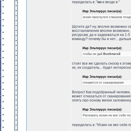
переделать в :"
но
и везде в "
Иар Эльтеррус писал(а):
искин проснулся слишком поздн
Шутите да? ну, вполне возможно се
восстановления вполне возможно, в
ресурсам, да и задержаться на 1-5
команду? почему бы и нет... даль
Иар Эльтеррус писал(а):
чтобы не дай
Всеблагой
стоит все же сделать сноску к этому
хе, их создатель... будет интересн
Иар Эльтеррус писал(а):
откажется от сканирования
Вопрос! Как подобранный человек, 
может отказаться от сканирования?
опять про основу жизни заложенну
Иар Эльтеррус писал(а):
Рисковать искин не мог себе по
переделать в :"Искин не мог себе 