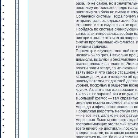
база. То же самое, но в значител
поскольку его железное ядро на с
поскольку эта база не имела к нем
Солнечной системы. Тогда почему 
отправил запрос, однако искин ба
странное, и это ему сильно не нра
Пройдясь по системе сканирующим
сигнала активировались вообще все
них при этом не отвечал на запрос
снятия программных конфликтов, и
текущим задачам.
Просмотр и изучение местной сет
назвать было грех. Несколько про
домыслы, выдумки и бессмысленная
главенствовали на планете. Эгоис
власти почти везде, за исключени
взять верх и, что самое страшное,
каждым днем, а это говорило об о
почему потомки создателей достиг
уровня, поскольку в обществе возни
кругом. Атланты все же заразили п
тысяч лет с заразой так и не уда
в большой космос — там справиться
имел для искина огромное значени
мере, да и офицерское звание а-п
Продолжая шерстить местную сеть,
— не все, нет, далеко не все раз
мерзостью. Было множество людей,
воспринимающих оголтелый эгоизм 
всего ничего не достигали, поскол
специалистами, но жадные сволочи
прорваться выше. Да они и сами н