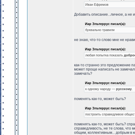
Иван Ефремов
Добавить описание...личное, а не из
Иар Эльтеррус писал(а):
буквально травили
не знаю, что-то слово мне не нрави
Иар Эльтеррус писал(а):
любая попытка показать
добро
как-то странно это предложение пах
может проще написать не замечал
замечать?
Иар Эльтеррус писал(а):
к одному народу —
русскому
.
поменять как-то, может быть?
Иар Эльтеррус писал(а):
построить справедливое общес
поменять как-то, может быть? справ
справедливость, не те слова, что 
общим, коллективным... добрым в ко