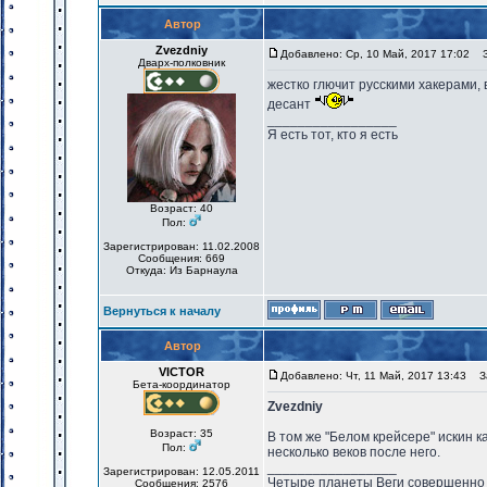
Автор
Zvezdniy
Добавлено: Ср, 10 Май, 2017 17:02
За
Дварх-полковник
жестко глючит русскими хакерам
десант
_________________
Я есть тот, кто я есть
Возраст: 40
Пол:
Зарегистрирован: 11.02.2008
Сообщения: 669
Откуда: Из Барнаула
Вернуться к началу
Автор
VICTOR
Добавлено: Чт, 11 Май, 2017 13:43
За
Бета-координатор
Zvezdniy
Возраст: 35
В том же "Белом крейсере" искин 
Пол:
несколько веков после него.
_________________
Зарегистрирован: 12.05.2011
Четыре планеты Веги совершенно 
Сообщения: 2576