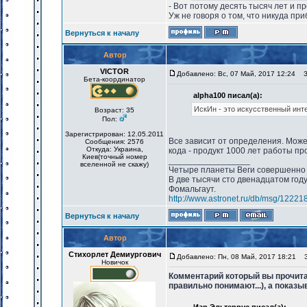
- Вот потому десять тысяч лет и про
Уж не говоря о том, что никуда при
Вернуться к началу
Автор
VICTOR
Добавлено: Вс, 07 Май, 2017 12:24
За
Бета-координатор
alpha100 писал(а):
ИскИн - это искусственный инте
Возраст: 35
Пол:
Зарегистрирован: 12.05.2011
Все зависит от определения. Може
Сообщения: 2576
Откуда: Украина,
кода - продукт 1000 лет работы пр
Киев(точный номер
_________________
вселенной не скажу)
Четыре планеты Веги совершенно 
В две тысячи сто двенадцатом год
Фомальгаут.
http://www.astronet.ru/db/msg/12221
Вернуться к началу
Автор
Стихорлет Демиургович
Добавлено: Пн, 08 Май, 2017 18:21
За
Новичок
Комментарий который вы прочитае
правильно понимают...), а показы