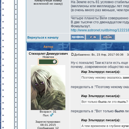
Киев(точный номер
На Земле есть 81 условно стабиль
вселенной не скажу)
(миллионы или миллиарды лет пери
(в очень много раз меньше, чем пр
_________________
Четыре планеты Веги совершенно 
В две тысячи сто двенадцатом год
Фомальгаут.
http://www.astronet.ru/db/msg/12221
Вернуться к началу
Автор
Стихорлет Демиургович
Добавлено: Вс, 23 Апр, 2017 00:36
За
Новичок
Ну-с поехали) Там кстати есть еще
почему...современное общество н
Иар Эльтеррус писал(а):
Поэтому некому оказалось
зам
переделать в :"Поэтому некому ок
Иар Эльтеррус писал(а):
Вот только
была
ли это
пыль
?
переделать в :"Вот только
было
ли
Возраст: 31
Пол:
Иар Эльтеррус писал(а):
Зарегистрирован:
08.01.2015
А тем временем в глубине
кучи
Сообщения: 12