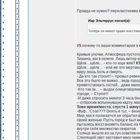
Правда не нужно? перелистнемка в
Иар Эльтеррус писал(а):
Теперь он имеет право восстано
#5
почему-то ваши комментарии в 
Кривые улочки. Атмосфера пустоты
Тишина, как в склепе. Лишь ветер
Щёлк…щёлк… - кто-то еще жив?
К
Щёлк…щёлк… - или же это мертвец
миру лишь боль и смерть.
- Да кто так строит! – провыл реве
Все это было не важно…ведь горо
приветствовать гостей…даже маги
-Кто так эх… – выдох олицетворя
городе, – Строит!
-И даже спросить некого! 3 часа бе
– отбросив вспыхнувшую карту, ма
Тоже время/место, спустя 1 минут
-Фуф…Стоп??? Опять я тут, – без
Мир, как и полагается не обратил
своей жизнью. Пусть город и был м
пытались восстановить баланс на м
внутри себя множество секретов.
Солнце вышло из-за туч осветив пе
Слепящий свет заставил мага зажм