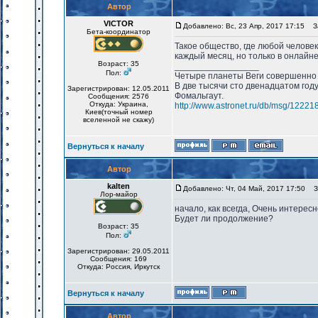
Автор
VICTOR
Добавлено: Вс, 23 Апр, 2017 17:15
За
Бета-координатор
Такое общество, где любой челове
каждый месяц, но только в онлайне 
Возраст: 35
_________________
Пол:
Четыре планеты Веги совершенно 
В две тысячи сто двенадцатом год
Зарегистрирован: 12.05.2011
Фомальгаут.
Сообщения: 2576
Откуда: Украина,
http://www.astronet.ru/db/msg/12221
Киев(точный номер
вселенной не скажу)
Вернуться к началу
Автор
kalten
Добавлено: Чт, 04 Май, 2017 17:50
За
Лор-майор
начало, как всегда, Очень интересн
Будет ли продолжение?
Возраст: 35
Пол:
Зарегистрирован: 29.05.2011
Сообщения: 169
Откуда: Россия, Иркутск
Вернуться к началу
Автор