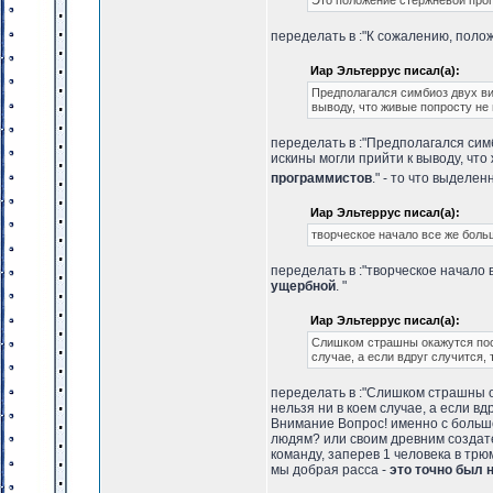
Это положение стержневой прог
переделать в :"К сожалению, поло
Иар Эльтеррус писал(а):
Предполагался симбиоз двух вид
выводу, что живые попросту не 
переделать в :"Предполагался симб
искины могли прийти к выводу, чт
программистов
." - то что выдел
Иар Эльтеррус писал(а):
творческое начало все же боль
переделать в :"творческое начало 
ущербной
. "
Иар Эльтеррус писал(а):
Слишком страшны окажутся посл
случае, а если вдруг случится,
переделать в :"Слишком страшны о
нельзя ни в коем случае, а если вд
Внимание Вопрос! именно с большо
людям? или своим древним создат
команду, заперев 1 человека в тр
мы добрая расса -
это точно был 