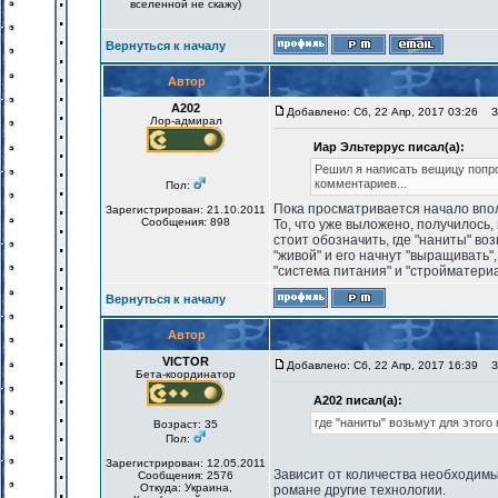
вселенной не скажу)
Вернуться к началу
Автор
А202
Добавлено: Сб, 22 Апр, 2017 03:26
За
Лор-адмирал
Иар Эльтеррус писал(а):
Решил я написать вещицу попро
комментариев...
Пол:
Пока просматривается начало впо
Зарегистрирован: 21.10.2011
Сообщения: 898
То, что уже выложено, получилось,
стоит обозначить, где "наниты" в
"живой" и его начнут "выращивать",
"система питания" и "стройматери
Вернуться к началу
Автор
VICTOR
Добавлено: Сб, 22 Апр, 2017 16:39
За
Бета-координатор
А202 писал(а):
где "наниты" возьмут для этог
Возраст: 35
Пол:
Зарегистрирован: 12.05.2011
Зависит от количества необходимы
Сообщения: 2576
Откуда: Украина,
романе другие технологии.