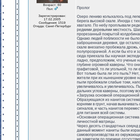
Возраст: 60
Пролог
Пол:
Зарегистрирован:
Озеро лениво колыхалось под легк
17.02.2005
берега высокой скале. Иногда с ти
Сообщения: 1519
хватало. По небу проплывали редк
Откуда: Санкт-Петербург
редкими деревьями местность. Шага
прорезанный покрытой колдобинам
Однако людей поблизости не было,
заброшенная деревня, где осталось
скале внезапно пробежала дрожь, 
полупрозрачной. А если бы кто и 
сюда приехала бы научная экспеди
ладно, предположим, что ученые н
глубине огромной каверны. Что он
графитовой, то ли угольной, то ли
Вот только была ли это пыль? Нет,
жители при их нынешнем уровне на
пыли пробежали слабые токи, нап
увеличивалось и увеличивалось. П
дальних углов каверны, поэтому вс
«Загрузка основной операционной 
Образующаяся из нанитов система
корнями в грунт, начав выкачиват
сигналов, и часть нанитов переме
для питания всей системы.
«Основная операционная система 
личностной матрицы.
Через десять стандартных секунд
данный момент наниты были израс
самовопроизводства из окружающей
не заметили по причине отсутств