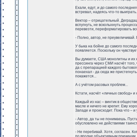
Ехали, едут, и до самого последн
встревал, надеясь что-то выиграт
Вектор – отрицательный. Деградац
вспугнуть, не всколыхнуть процес
перевезти, переформатировать вс
- Полно, автор, не преувеличивай. 
У быка на бойне до самого послед
появляется. Поскольку он чувствует 
Вы думаете, США монолитны и их 
прессинга через СМИ насчёт того
да с препарацией каждого бытовог
понаехал - да сюда же пристегнуть
покажется...
А с учётом расовых проблем...
Кстати, насчёт «личных свобод» и 
Каждый из нас – винтик в обществ
масле и ничего не крепит. Ему хор
Западе и происходит. Пока что – и
- Автор, да ты не понимаешь. Пус
обусловлено не действиями таинс
- Не перебивай. Хотя, согласен. К
по вполне объективным причинам. 