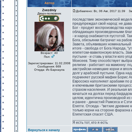
Автор
Zvezdniy
Добавлено: Вс, 06 Авг, 2017 11:39
Заг
Дварх-полковник
последствие экономической модели
предупреждал свой народ: не давай
Бог - продукт воспроизводства на
обладающих произведенными блага
- и народ снабжается пустотой. Так
Бога, обезьянки батрачат на рабо
Завета, объявивших номинальный п
итоге - свобода от Бога Народа, "
египетски-вавилонскую власть. За
Возраст: 40
пустыни - и ставь у власти кого уг
Пол:
Моисеев. Тому способствует выбра
Зарегистрирован: 11.02.2008
религии - работает на мамонну: п
Сообщения: 669
австрийски-немецкие корни и впол
Откуда: Из Барнаула
долг у арабской пустыни. Одна на
подчиняет русской мафии Борис А
Евросоюз наполняют арабами по р
и ключевыми британскими процесса
страхом населения. И реальная вла
качаться на долгах перед багдадск
целом, идентична производной из 
и ранее - династий Рамсеса и Сэт
Египте. Отсюда - "ветхие древние
только корни на стороне фараона 
Египетская спасет США.
_________________
Я есть тот, кто я есть
Вернуться к началу