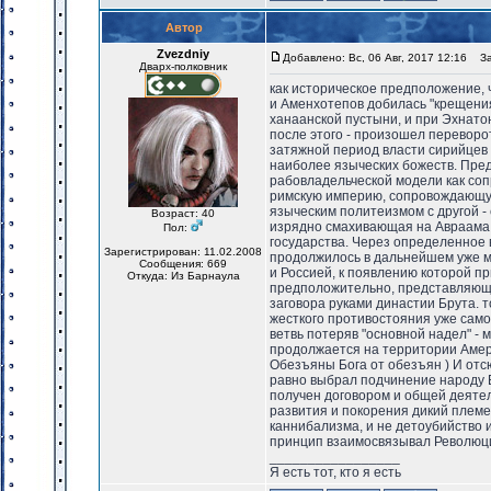
Автор
Zvezdniy
Добавлено: Вс, 06 Авг, 2017 12:16
Заг
Дварх-полковник
как историческое предположение, 
и Аменхотепов добилась "крещения"
ханаанской пустыни, и при Эхнато
после этого - произошел переворо
затяжной период власти сирийцев 
наиболее языческих божеств. Пре
рабовладельческой модели как соп
римскую империю, сопровождающую
языческим политеизмом с другой - 
Возраст: 40
изрядно смахивающая на Авраама 
Пол:
государства. Через определенное 
Зарегистрирован: 11.02.2008
продолжилось в дальнейшем уже м
Сообщения: 669
и Россией, к появлению которой п
Откуда: Из Барнаула
предположительно, представляющи
заговора руками династии Брута. 
жесткого противостояния уже самой
ветвь потеряв "основной надел" - 
продолжается на территории Амер
Обезъяны Бога от обезъян ) И отсю
равно выбрал подчинение народу Б
получен договором и общей деятел
развития и покорения дикий племен
каннибализма, и не детоубийство 
принцип взаимосвязывал Революц
_________________
Я есть тот, кто я есть