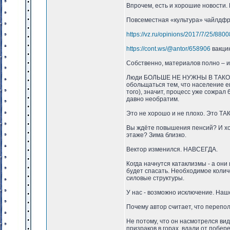
Впрочем, есть и хорошие новости. 
Повсеместная «культура» чайлдфр
https://vz.ru/opinions/2017/7/25/8800
https://cont.ws/@antor/658906
вакци
Собственно, материалов полно – и
Люди БОЛЬШЕ НЕ НУЖНЫ В ТАКОМ 
обольщаться тем, что население ещ
того), значит, процесс уже сожра
давно необратим.
Это не хорошо и не плохо. Это ТАК
Вы ждёте повышения пенсий? И хор
этаже? Зима близко.
Вектор изменился. НАВСЕГДА.
Когда начнутся катаклизмы - а они
будет спасать. Необходимое коли
силовые структуры.
У нас - возможно исключение. На
Почему автор считает, что пере
Не потому, что он насмотрелся ви
призраков в горах, вдали от побер