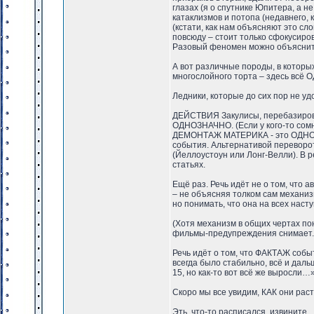
глазах (я о спутнике Юпитера, а 
катаклизмов и потопа (недавнего,
(кстати, как нам объясняют это сл
повсюду – стоит только сфокусиро
Разовый феномен можно объяснит
А вот различные породы, в которы
многослойного торта – здесь всё
Ледники, которые до сих пор не уд
ДЕЙСТВИЯ Закулисы, перебазировав
ОДНОЗНАЧНО. (Если у кого-то сом
ДЕМОНТАЖ МАТЕРИКА - это ОДНОЗН
события. Альтернативой перевороту
(Йеллоустоун или Лонг-Велли). В
статьях.
Ещё раз. Речь идёт не о том, что 
– не объясняя толком сам механиз
но понимать, что она на всех насту
(Хотя механизм в общих чертах поня
фильмы-предупреждения снимает.
Речь идёт о том, что ФАКТАЖ соб
всегда было стабильно, всё и даль
15, но как-то вот всё же выросли…»
Скоро мы все увидим, КАК они раст
Эть, что-то расписался, извините