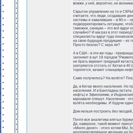
вожжи, у неё, вероятно, не возника
Скрытое управление на то и СКРЫ
считаете, что люди, создавшие д
системы и завалившие – в 90-х – с
подкорректировать ситуацию, чт
таможни, санкции – это всё вдруг
случайно? И как раз в этот период
специалисты вдруг туда понаехали
на свою будущую продукцию – из 
Просто бизнес? С хера ли?
А в США - в эти же годы - прекращ
загоняют в аут 19 городов "Ржавог
не брать вариант грядущей катаст
ухитряются отстать от Китая в 40 (с
торопятся, качают сланцевую нефть
Само получилось? На взлёте? Пое
Да, в Китае много населения. Но п
населения. И в Бангладеш (кстати,
нефть) и Эфиопиями, и Индонезия, 
карнавале пляшут. Население - эт
взлёта необходимы. И будучи один
Дом нельзя построить без гвоздей,
Почти вся аналитика клятых буржу
Да, наверное, такой момент прис
«Много денег» - этого хотим МЫ, 
неудовлетворённое желание на бур