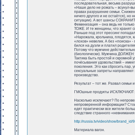
последовательная, весьма разруш
«Наше дело не рожать – всунул-вы
правах разрушение семьи. Снижени
ничего другого и не остаётся), но
ситуации). А вот шансы СОХРАНИТЬ
Феминизация – она ведь не только
ТОЖЕ. И те женщины, что хранят с
Раньше под этот прессинг попадал
«Нарожала, крольчиха, плодятся, 
«лохов» невелик. А без «поиска» -
бился на дуэли и платил родителя
Потому что мужчине действительн
(биологически). Мужчина ДОЛЖЕН т
Тактика быть простой и скромной 
почёсывания удовольствий – имее
поколения. Это как сбросить пар, 
сексуальные запреты направляют н
производство.
Результат – тот же. Развал семьи
ГМОшные продукты ИСКЛЮЧАЮТ ро
Насколько исключают? По непровер
непроверенной информации? Стоит
едят практически все жители боль
следствие странного «невнимания»
http://russia.tv/video/show/brand_i
Материала вагон.