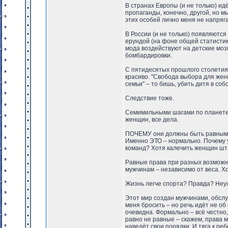
В странах Европы (и не только) и
пропаганды, конечно, другой, но 
этих особей лично меня не напряга
В России (и не только) появляются
ерундой (на фоне общей статистик
мода воздействуют на детские мозг
бомбардировки.
С пятидесятых прошлого столетия
красиво. "Свобода выбора для жен
семьи" – то бишь, убить дитя в со
Следствие тоже.
Семимильными шагами по планете 
женщин, все дела.
ПОЧЕМУ они должны быть равными
Именно ЭТО – нормально. Почему у
команд? Хотя калечить женщин шта
Равные права при разных возможн
мужчинам – независимо от веса. Х
Жизнь легче спорта? Правда? Не
Этот мир создан мужчинами, обслу
меня бросить – но речь идёт не об
очевидна. Формально – всё честно
равно не равные – скажем, права 
наведёт свои порядки. И тяга к ре