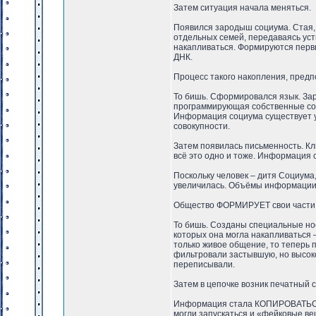
Затем ситуация начала меняться.
Появился зародыш социума. Стая, 
отдельных семей, передаваясь уст
накапливаться. Формируются первы
ДНК.
Процесс такого накопления, пред
То бишь. Сформировался язык. За
программирующая собственные сос
Информация социума существует уж
совокупности.
Затем появилась письменность. Кли
всё это одно и тоже. Информация
Поскольку человек – дитя Социума
увеличилась. Объёмы информации,
Общество ФОРМИРУЕТ свои части (
То бишь. Созданы специальные нос
которых она могла накапливаться 
только живое общение, то теперь п
фильтровали застывшую, но высок
переписывали.
Затем в цепочке возник печатный 
Информация стала КОПИРОВАТЬСЯ б
могли запускаться и «фейковые ве