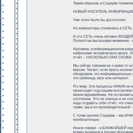
Таким образом, в Социуме появ
НОВЫЙ НОСИТЕЛЬ ИНФОРМАЦИИ 
Уже этого было бы достаточно.
Но компьютеры сложились в СЕТЬ.
И эта СЕТЬ очень активно ВОЗДЕЙ
Полностью высасывая внимание - 
Напомню, в информационном раку
нейронами человеческого мозга. Э
отчёт – НАСКОЛЬКО ОНИ СХОЖИ.
Мы сейчас говорим не о каких-то 
версии. Так вот, если брать изнач
обнаружим, что информационные ст
это грибница, мозг или интернет.
Я к чему. Эти процессы НИКАК не 
происходит под нашим контролем по
жизни муравейника. Ни остановить,
состоянии. Это не хорошо и не пл
надо отдавать себе отчёт, что оче
также, как и из производительной –
С точки зрения Социума – как И
необязательно.
Иначе говоря – в БЛИЖАЙШЕЙ перс
всяких вулканов и прочих форсмаж