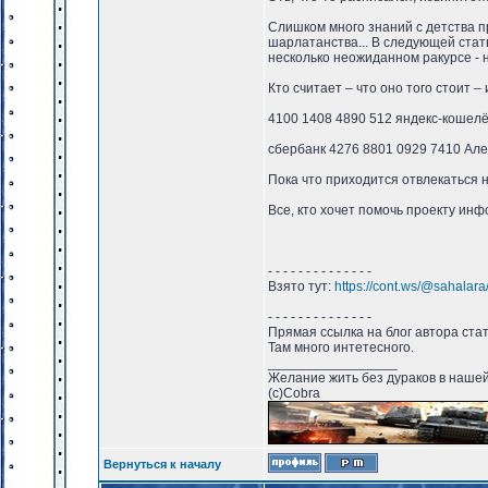
Слишком много знаний с детства п
шарлатанства... В следующей стат
несколько неожиданном ракурсе - н
Кто считает – что оно того стоит 
4100 1408 4890 512 яндекс-кошелё
сбербанк 4276 8801 0929 7410 Ал
Пока что приходится отвлекаться 
Все, кто хочет помочь проекту инф
- - - - - - - - - - - - - -
Взято тут:
https://cont.ws/@sahalar
- - - - - - - - - - - - - -
Прямая ссылка на блог автора ста
Там много интетесного.
_________________
Желание жить без дураков в нашей
(с)Cobra
Вернуться к началу