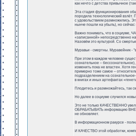
как нечто с детства привычное (та
Эта стадия функционирования общ
породила технологический взлёт.
с удовольствием размножились. Эт
нынче пошли на убыль), но сейчас 
Важно понимать, что в социуме, Ч
«записанной» непосредственно на
Назовём это культурой. Со смерть
Муравьи - смертны. Муравейник - "
При этом в каждом человеке сущес
сознательное – бессознательное),
изменить пока не властен. Хотя г
примерно тоже самое – относительн
подразделением на сознательное-б
в книгах и иных артефактах «генет
Плодитесь и размножайтесь, так ск
Но далее в социуме случился нов
Это не только КАЧЕСТВЕННО увели
ОБРАБАТЫВАТЬ информацию ВНЕ чел
не обновляет.
В информационном ракурсе - полна
И КАЧЕСТВО этой обработки, комп