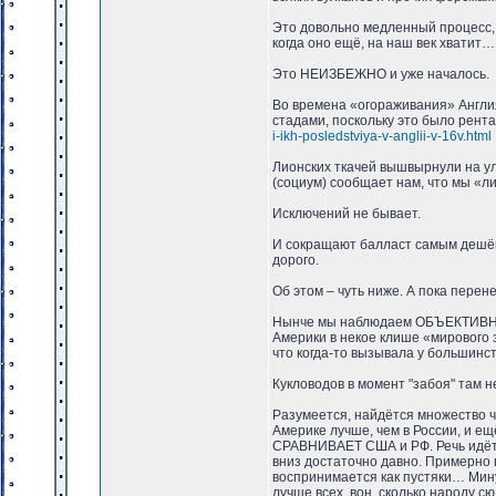
Это довольно медленный процесс, 
когда оно ещё, на наш век хватит…
Это НЕИЗБЕЖНО и уже началось.
Во времена «огораживания» Англия
стадами, поскольку это было рент
i-ikh-posledstviya-v-anglii-v-16v.html
Лионских ткачей вышвырнули на у
(социум) сообщает нам, что мы «л
Исключений не бывает.
И сокращают балласт самым дешёв
дорого.
Об этом – чуть ниже. А пока перен
Нынче мы наблюдаем ОБЪЕКТИВНУЮ
Америки в некое клише «мирового з
что когда-то вызывала у большин
Кукловодов в момент "забоя" там н
Разумеется, найдётся множество чи
Америке лучше, чем в России, и е
СРАВНИВАЕТ США и РФ. Речь идёт о
вниз достаточно давно. Примерно 
воспринимается как пустяки… Мину
лучше всех, вон, сколько народу с