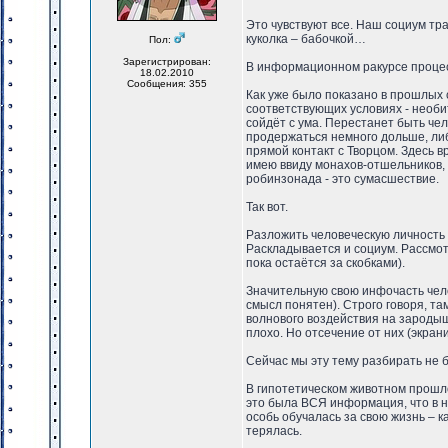
Это чувствуют все. Наш социум т
куколка – бабочкой…
Пол:
Зарегистрирован:
В информационном ракурсе процесс
18.02.2010
Сообщения: 355
Как уже было показано в прошлых 
соответствующих условиях - необи
сойдёт с ума. Перестанет быть че
продержаться немного дольше, ли
прямой контакт с Творцом. Здесь 
имею ввиду монахов-отшельников, 
робинзонада - это сумасшествие.
Так вот.
Разложить человеческую личность 
Раскладывается и социум. Рассмот
пока остаётся за скобками).
Значительную свою инфочасть чело
смысл понятен). Строго говоря, та
волнового воздействия на зародыш
плохо. Но отсечение от них (экра
Сейчас мы эту тему разбирать не б
В гипотетическом животном прошл
это была ВСЯ информация, что в нё
особь обучалась за свою жизнь – 
терялась.