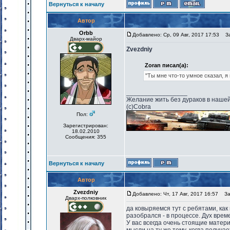
Вернуться к началу
Автор
Orbb
Добавлено: Ср, 09 Авг, 2017 17:53
Заг
Дварх-майор
Zvezdniy
Zoran писал(а):
"Ты мне что-то умное сказал, я н
_________________
Желание жить без дураков в нашей
(с)Cobra
Пол:
Зарегистрирован:
18.02.2010
Сообщения: 355
Вернуться к началу
Автор
Zvezdniy
Добавлено: Чт, 17 Авг, 2017 16:57
Заг
Дварх-полковник
да ковыряемся тут с ребятами, ка
разобрался - в процессе. Дух вре
У вас всегда очень стоящие матер