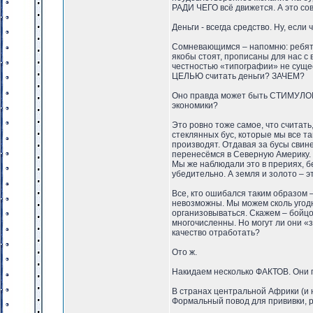
РАДИ ЧЕГО всё движется. А это сов
Деньги - всегда средство. Ну, если 
Сомневающимся – напомню: ребята
якобы стоят, прописаны для нас с
честностью «типографии» не сущест
ЦЕЛЬЮ считать деньги? ЗАЧЕМ?
Оно правда может быть СТИМУЛОМ
экономики?
Это ровно тоже самое, что считать
стеклянных бус, которые мы все та
производят. Отдавая за бусы сви
перенесёмся в Северную Америку. 
Мы же наблюдали это в прериях, б
убедительно. А земля и золото – 
Все, кто ошибался таким образом 
невозможны. Мы можем сколь угодн
организовываться. Скажем – бойцо
многочисленны. Но могут ли они «
качество отработать?
Ото ж.
Накидаем несколько ФАКТОВ. Они г
В странах центральной Африки (и
Формальный повод для прививки, р