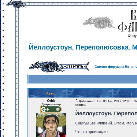
Фору
Йеллоустоун. Переполюсовка. М
Список форумов Ветер 
Автор
Orbb
Добавлено: Сб, 05 Авг, 2017 12:06
Заг
Дварх-майор
звонок.
Йеллоустоун. Перепол
Социум без иллюзий. О том, что у н
Что-то происходит…