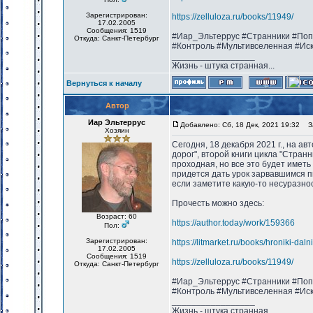
Зарегистрирован:
https://zelluloza.ru/books/11949/
17.02.2005
Сообщения: 1519
#Иар_Эльтеррус #Странники #Поп
Откуда: Санкт-Петербург
#Контроль #Мультивселенная #Ис
_________________
Жизнь - штука странная...
Вернуться к началу
Автор
Иар Эльтеррус
Добавлено: Сб, 18 Дек, 2021 19:32
За
Хозяин
Сегодня, 18 декабря 2021 г., на а
дорог", второй книги цикла "Стран
проходная, но все это будет имет
придется дать урок зарвавшимся п
если заметите какую-то несуразнос
Прочесть можно здесь:
Возраст: 60
https://author.today/work/159366
Пол:
Зарегистрирован:
https://litmarket.ru/books/hroniki-dal
17.02.2005
Сообщения: 1519
https://zelluloza.ru/books/11949/
Откуда: Санкт-Петербург
#Иар_Эльтеррус #Странники #Поп
#Контроль #Мультивселенная #Ис
_________________
Жизнь - штука странная...