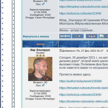
https://author.today/work/159366
Возраст: 60
Пол:
https://litmarket.ru/books/hroniki-dal
Зарегистрирован:
17.02.2005
https://zelluloza.ru/books/11949/
Сообщения: 1519
Откуда: Санкт-Петербург
#Иар_Эльтеррус #Странники #Поп
#Контроль #Мультивселенная #Ис
_________________
Жизнь - штука странная...
Вернуться к началу
Автор
Иар Эльтеррус
Добавлено: Пн, 27 Дек, 2021 01:17
За
Хозяин
Сегодня, 26 декабря 2021 г., на а
дальних дорог", второй книги цикл
выложил главу. Полковник фон Бре
если заметите какую-то несуразнос
Прочесть можно здесь:
https://author.today/work/159366
Возраст: 60
Пол:
https://litmarket.ru/books/hroniki-dal
Зарегистрирован:
17.02.2005
https://zelluloza.ru/books/11949/
Сообщения: 1519
Откуда: Санкт-Петербург
https://bookriver.ru/book/iar-elterru