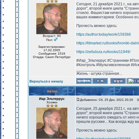
Сегодня, 21 декабря 2021 г., на а
дорог", второй книги цикла "Странн
стоило. Фашистам ничего хорошего 
ваших комментариев. Особенно есл
Прочесть можно здесь:
https://author.today/work/159366
Возраст: 60
Пол:
https://litmarket.ru/books/hroniki-dal
Зарегистрирован:
17.02.2005
https://zelluloza.ru/books/11949/
Сообщения: 1519
Откуда: Санкт-Петербург
#Иар_Эльтеррус #Странники #Поп
#Контроль #Мультивселенная #Ис
_________________
Жизнь - штука странная...
Вернуться к началу
Автор
Иар Эльтеррус
Добавлено: Сб, 25 Дек, 2021 20:20
За
Хозяин
Сегодня, 25 декабря 2021 г., на а
дорог", второй книги цикла "Стран
ничего хорошего ожидать от него н
пришли русские... Как всегда жду 
Прочесть можно здесь: