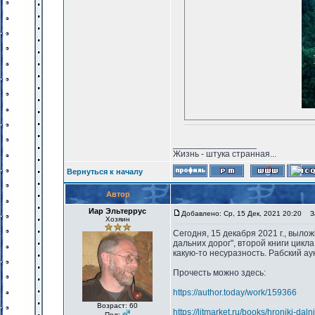
_________________
Жизнь - штука странная...
Вернуться к началу
Автор
Иар Эльтеррус
Добавлено: Ср, 15 Дек, 2021 20:20
За
Хозяин
Сегодня, 15 декабря 2021 г., выло
дальних дорог", второй книги цикл
какую-то несуразность. Рабский ау
Прочесть можно здесь:
https://author.today/work/159366
Возраст: 60
https://litmarket.ru/books/hroniki-dal
Пол: