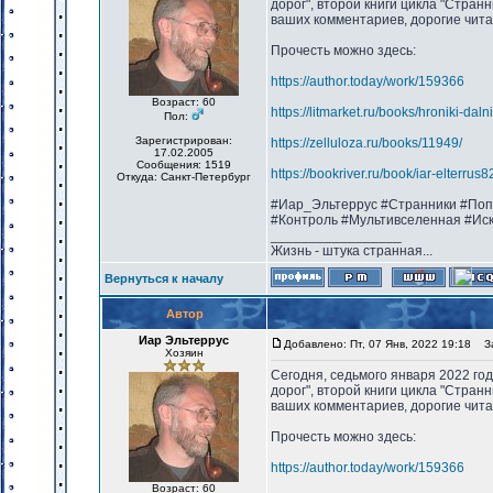
дорог", второй книги цикла "Странн
ваших комментариев, дорогие чит
Прочесть можно здесь:
https://author.today/work/159366
Возраст: 60
https://litmarket.ru/books/hroniki-dal
Пол:
Зарегистрирован:
https://zelluloza.ru/books/11949/
17.02.2005
Сообщения: 1519
https://bookriver.ru/book/iar-elterru
Откуда: Санкт-Петербург
#Иар_Эльтеррус #Странники #Поп
#Контроль #Мультивселенная #Ис
_________________
Жизнь - штука странная...
Вернуться к началу
Автор
Иар Эльтеррус
Добавлено: Пт, 07 Янв, 2022 19:18
Заг
Хозяин
Сегодня, седьмого января 2022 го
дорог", второй книги цикла "Стран
ваших комментариев, дорогие чита
Прочесть можно здесь:
https://author.today/work/159366
Возраст: 60