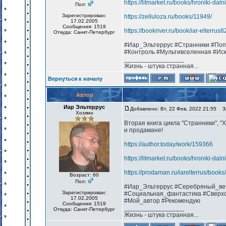
https://litmarket.ru/books/hroniki-dal
Пол:
Зарегистрирован:
https://zelluloza.ru/books/11949/
17.02.2005
Сообщения: 1519
https://bookriver.ru/book/iar-elterru
Откуда: Санкт-Петербург
#Иар_Эльтеррус #Странники #Поп
#Контроль #Мультивселенная #Ис
_________________
Жизнь - штука странная...
Вернуться к началу
Автор
Иар Эльтеррус
Добавлено: Вт, 22 Фев, 2022 21:55
За
Хозяин
Вторая книга цикла "Странники", "
и продамане!
https://author.today/work/159366
https://litmarket.ru/books/hroniki-dal
https://prodaman.ru/iarelterrus/book
Возраст: 60
Пол:
#Иар_Эльтеррус #Серебряный_ве
Зарегистрирован:
#Социальная_фантастика #Сверхс
17.02.2005
#Мой_автор #Рекомендую
Сообщения: 1519
_________________
Откуда: Санкт-Петербург
Жизнь - штука странная...