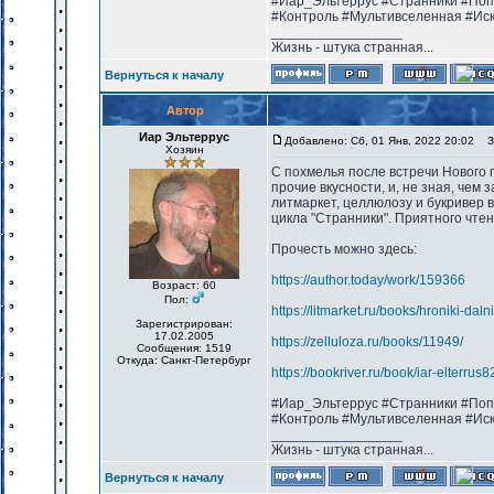
#Иар_Эльтеррус #Странники #Поп
#Контроль #Мультивселенная #Ис
_________________
Жизнь - штука странная...
Вернуться к началу
Автор
Иар Эльтеррус
Добавлено: Сб, 01 Янв, 2022 20:02
За
Хозяин
С похмелья после встречи Нового г
прочие вкусности, и, не зная, чем 
литмаркет, целлюлозу и букривер в
цикла "Странники". Приятного чтен
Прочесть можно здесь:
https://author.today/work/159366
Возраст: 60
Пол:
https://litmarket.ru/books/hroniki-dal
Зарегистрирован:
17.02.2005
https://zelluloza.ru/books/11949/
Сообщения: 1519
Откуда: Санкт-Петербург
https://bookriver.ru/book/iar-elterru
#Иар_Эльтеррус #Странники #Поп
#Контроль #Мультивселенная #Ис
_________________
Жизнь - штука странная...
Вернуться к началу