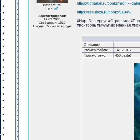
https://litmarket.ru/books/hroniki-dal
Возраст: 60
Пол:
https://zelluloza.ru/books/11949/
Зарегистрирован:
17.02.2005
#Иар_Эльтеррус #Странники #Поп
Сообщения: 1519
#Контроль #Мультивселенная #Ис
Откуда: Санкт-Петербург
Описание:
Размер файла:
141.23 KB
Просмотрено:
456 раз(а)