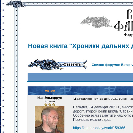
Фору
Новая книга "Хроники дальних 
Список форумов Ветер 
Автор
Иар Эльтеррус
Добавлено: Вт, 14 Дек, 2021 19:48
Заг
Хозяин
Сегодня, 14 декабря 2021 г., выло
дорог", второй книги цикла "Странн
Особенно если заметите какую-то 
Прочесть можно здесь:
https://author.today/work/159366