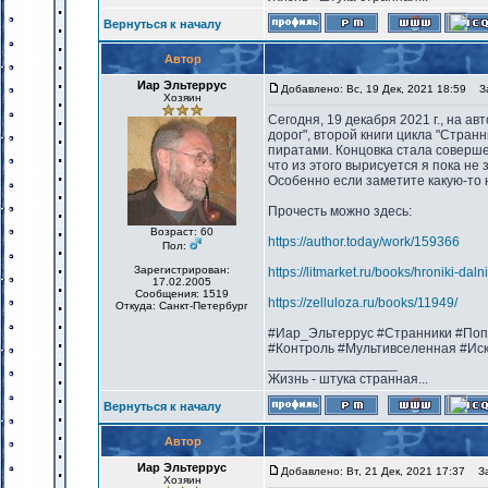
Вернуться к началу
Автор
Иар Эльтеррус
Добавлено: Вс, 19 Дек, 2021 18:59
Заг
Хозяин
Сегодня, 19 декабря 2021 г., на а
дорог", второй книги цикла "Стра
пиратами. Концовка стала соверше
что из этого вырисуется я пока не
Особенно если заметите какую-то 
Прочесть можно здесь:
Возраст: 60
https://author.today/work/159366
Пол:
Зарегистрирован:
https://litmarket.ru/books/hroniki-dal
17.02.2005
Сообщения: 1519
https://zelluloza.ru/books/11949/
Откуда: Санкт-Петербург
#Иар_Эльтеррус #Странники #Поп
#Контроль #Мультивселенная #Ис
_________________
Жизнь - штука странная...
Вернуться к началу
Автор
Иар Эльтеррус
Добавлено: Вт, 21 Дек, 2021 17:37
Заг
Хозяин