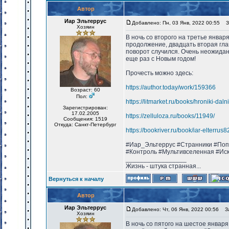
Автор
Иар Эльтеррус
Добавлено: Пн, 03 Янв, 2022 00:55
За
Хозяин
В ночь со второго на третье январ
продолжение, двадцать вторая гла
поворот случился. Очень неожидан
еще раз с Новым годом!
Прочесть можно здесь:
https://author.today/work/159366
Возраст: 60
Пол:
https://litmarket.ru/books/hroniki-dal
Зарегистрирован:
17.02.2005
https://zelluloza.ru/books/11949/
Сообщения: 1519
Откуда: Санкт-Петербург
https://bookriver.ru/book/iar-elterru
#Иар_Эльтеррус #Странники #Поп
#Контроль #Мультивселенная #Ис
_________________
Жизнь - штука странная...
Вернуться к началу
Автор
Иар Эльтеррус
Добавлено: Чт, 06 Янв, 2022 00:56
Заг
Хозяин
В ночь со пятого на шестое январ