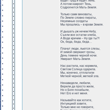
Будет труд и будет лень.
А потом накроет Тень,
Содрогнется Мать-Земля.
Только сами виноваты,
По Земле словно пираты,
Неуемные солдаты
Мы прошлись – в крови Земля.
И дышать уж нечем Небу,
Съели все остатки хлеба,
А Воде кричим – Ну где ты?!
Ох, беда, беда, беда…
Плачут люди, льются слезы,
И зимой сверкают грозы,
День темнее черной ночи.
Умирает Мать-Земля.
Нас растила, нас кормила,
Светом Солнца одарила.
Мы, конечно, отплатили
Меткой черной, меткой зла.
Ненавидели, любили,
Верили да просто жили,
Но о Боге позабыли,
Нет Его и нет меня.
Называйте как хотите,
Интуицией зовите,
Только мне не говорите,