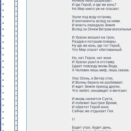
Ночное небо разрезает.
И где Герой, и где же конь?
Но Мир никто уж не спасает.
Ушли под воду острова,
И континенты вслед за ними.
И власть передала Земля
Вслед за Огнем Ветрам всесильны
И Ураган взошел на трон,
Раздув и потушив пожары.
Ну где же конь, где тот Герой,
Что Мир спасет обетованный.
Но, нет Героя, нет коня.
И Ураган ушел в отставку.
Царит повсюду вновь Вода,
А Человек лишь миф, лишь сказка.
Угас Огонь, и Ветер стих,
И Волны берега не разбивают.
И ждет Земля приход других,
Что любят, ненавидят и мечтают.
И вновь начнется Суета,
И побежит быстрее Время,
И обретет Герой коня.
Сейчас же отдыхает Гея.
I I
Будет утро, будет день,