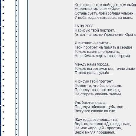
Кто в споре том победителем вый
Узнаем не мы и не сейчас.
Оставь суету, лови солнца улыбки,
У неба тогда отыграешь ты шанс.
16.09.2008.
Нарисую твой портрет.
(ответ на песню Удовиченко Юры 
Я пытаюсь написать
Твой портрет на память в сердце,
Только память не догнать,
Не поймать черты сквозь время.
Между нами города,
Только встретимся мы, точно знаю 
Такова наша судьба…
Я рисую твой портрет,
Помня то, что было с нами.
Пронесу сквозь сотни лет,
Не стереть любовь годами.
Улыбаются глаза,
Поцелуи обещают губы мне…
Вижу все словно во сне.
Жду когда вернешься ты,
Ведь сказал мне «До свиданья»,
На мое «прощай - прости»,
Верю мигу я прощанья.