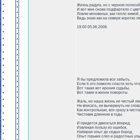
Жизнь радуга, но с черною полосой
И вот мне снова подфартило с цве
Ловлю мгновенья, как тепло зимой,
Ведь знаю как на севере коротко л
19:00 05.06.2008
Я бы предложила все забыть,
Если б это помогло спасти хоть что
Вот такая вот ирония судьбы,
Вот такие в жизни повороты.
Жаль, но наша жизнь не чистый лис
Ни вписать, ни вычеркнуть ни слов
Как контрольную, все сразу в чисто
Чистовик длинною в годы.
И придется двигаться вперед,
Извлекая пользу из ошибок,
Набирая опыт до седых бород,
Опыт горьких слез и радостных ул