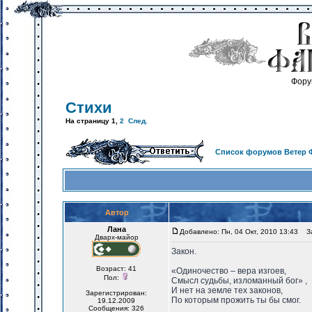
Фору
Стихи
На страницу
1
,
2
След.
Список форумов Ветер 
Автор
Лана
Добавлено: Пн, 04 Окт, 2010 13:43
За
Дварх-майор
Закон.
Возраст: 41
«Одиночество – вера изгоев,
Пол:
Смысл судьбы, изломанный бог» ,
И нет на земле тех законов,
Зарегистрирован:
По которым прожить ты бы смог.
19.12.2009
Сообщения: 326