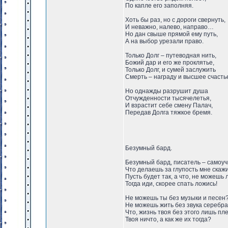
По капле его заполняя.
Хоть бы раз, но с дороги свернуть,
И неважно, налево, направо…
Но дан свыше прямой ему путь,
А на выбор урезали право.
Только Долг – путеводная нить,
Божий дар и его же проклятье,
Только Долг, и сумей заслужить
Смерть – награду и высшее счасть
Но однажды разрушит душа
Отчужденности тысячелетья,
И взрастит себе смену Палач,
Передав Долга тяжкое бремя.
Безумный бард.
Безумный бард, писатель – самоуч
Что делаешь за глупость мне скаж
Пусть будет так, а что, не можешь
Тогда иди, скорее спать ложись!
Не можешь ты без музыки и песен
Не можешь жить без звука серебр
Что, жизнь твоя без этого лишь пл
Твоя ничто, а как же их тогда?