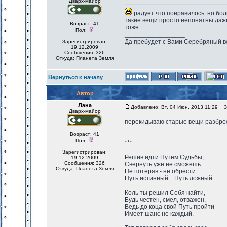
Дварх-майор
радует что понравилось. но бол
такие вещи просто непонятны даже 
Возраст: 41
тоже.
Пол:
_________________
Да пребудет с Вами Серебряный в
Зарегистрирован:
19.12.2009
Сообщения: 326
Откуда: Планета Земля
Вернуться к началу
Автор
Лана
Добавлено: Вт, 04 Июн, 2013 11:29
За
Дварх-майор
перекидываю старые вещи разброса
Возраст: 41
Пол:
***
Зарегистрирован:
Решив идти Путем Судьбы,
19.12.2009
Сообщения: 326
Свернуть уже не сможешь.
Откуда: Планета Земля
Не потеряв - не обрести.
Путь истинный... Путь ложный...
Коль ты решил Себя найти,
Будь честен, смел, отважен,
Ведь до коца свой Путь пройти
Имеет шанс не каждый.