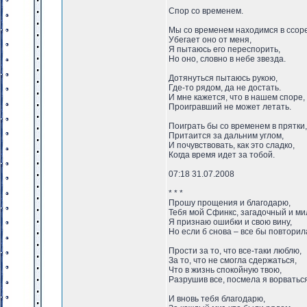
Спор со временем.
Мы со временем находимся в ссоре
Убегает оно от меня,
Я пытаюсь его переспорить,
Но оно, словно в небе звезда.
Дотянуться пытаюсь рукою,
Где-то рядом, да не достать.
И мне кажется, что в нашем споре,
Проигравший не может летать.
Поиграть бы со временем в прятки,
Притаится за дальним углом,
И почувствовать, как это сладко,
Когда время идет за тобой.
07:18 31.07.2008
* * *
Прошу прощения и благодарю,
Тебя мой Сфинкс, загадочный и ми
Я признаю ошибки и свою вину,
Но если б снова – все бы повторил
Прости за то, что все-таки люблю,
За то, что не смогла сдержаться,
Что в жизнь спокойную твою,
Разрушив все, посмела я ворваться
И вновь тебя благодарю,