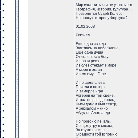
Мир измениться и не узнать его.
География, история, культура…
Повернется Судеб Колесо,
Но в какую сторону Фортуна?
01.02.2008
Реквием.
Еще одна звезда
Зажглась на небосклоне,
Еще одна душа
От человека к Богу.
И новая река
Из слез стекает в море,
А море в океан
И имя ему – Горе.
И по щеке слеза
Печали и потери,
И замерла игра
Актеров на той сцене,
Играл не раз где роль,
Чьим домом был театр,
А зеркалом – кино
Абдулов Александр.
Но прогоню печаль,
Со щек утру я слезы,
За кружкою вина
О радости той вспомню,