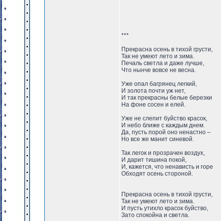
***
Прекрасна осень в тихой грусти,
Так не умеют лето и зима.
Печаль светла и даже лучше,
Что нынче вовсе не весна.
Уже опал багрянец легкий,
И золота почти уж нет,
И так прекрасны белые березки
На фоне сосен и елей.
Уже не слепит буйство красок,
И небо ближе с каждым днем.
Да, пусть порой оно ненастно –
Но все же манит синевой.
Так легок и прозрачен воздух,
И дарит тишина покой,
И, кажется, что ненависть и горе
Обходят осень стороной.
Прекрасна осень в тихой грусти,
Так не умеют лето и зима.
И пусть утихло красок буйство,
Зато спокойна и светла.