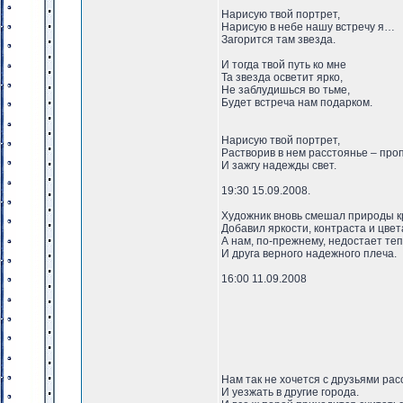
Нарисую твой портрет,
Нарисую в небе нашу встречу я…
Загорится там звезда.
И тогда твой путь ко мне
Та звезда осветит ярко,
Не заблудишься во тьме,
Будет встреча нам подарком.
Нарисую твой портрет,
Растворив в нем расстоянье – про
И зажгу надежды свет.
19:30 15.09.2008.
Художник вновь смешал природы к
Добавил яркости, контраста и цвет
А нам, по-прежнему, недостает теп
И друга верного надежного плеча.
16:00 11.09.2008
Нам так не хочется с друзьями рас
И уезжать в другие города.