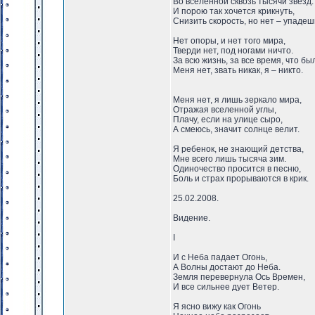
Во вселенной сквозь тысячи звезд.
И порою так хочется крикнуть,
Снизить скорость, но нет – упадеш
Нет опоры, и нет того мира,
Тверди нет, под ногами ничто.
За всю жизнь, за все время, что бы
Меня нет, звать никак, я – никто.
Меня нет, я лишь зеркало мира,
Отражая вселенной углы,
Плачу, если на улице сыро,
А смеюсь, значит солнце велит.
Я ребенок, не знающий детства,
Мне всего лишь тысяча зим.
Одиночество просится в песню,
Боль и страх прорываются в крик.
25.02.2008.
Видение.
I
И с Неба падает Огонь,
А Волны достают до Неба.
Земля перевернула Ось Времен,
И все сильнее дует Ветер.
Я ясно вижу как Огонь