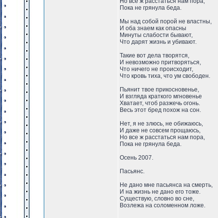
Но все ж расстаться нам пора,
Пока не грянула беда.
Мы над собой порой не властны,
И оба знаем как опасны
Минуты слабости бывают,
Что дарят жизнь и убивают.
Такие вот дела творятся,
И невозможно притворяться,
Что ничего не происходит,
Что кровь тиха, что ум свободен.
Пьянит твое прикосновенье,
И взгляда краткого мгновенье
Хватает, чтоб разжечь огонь.
Весь этот бред похож на сон.
Нет, я не злюсь, не обижаюсь,
И даже не совсем прощаюсь,
Но все ж расстаться нам пора,
Пока не грянула беда.
Осень 2007.
Пасьянс.
Не дано мне пасьянса на смерть,
И на жизнь не дано его тоже.
Существую, словно во сне,
Возлежа на соломенном ложе.