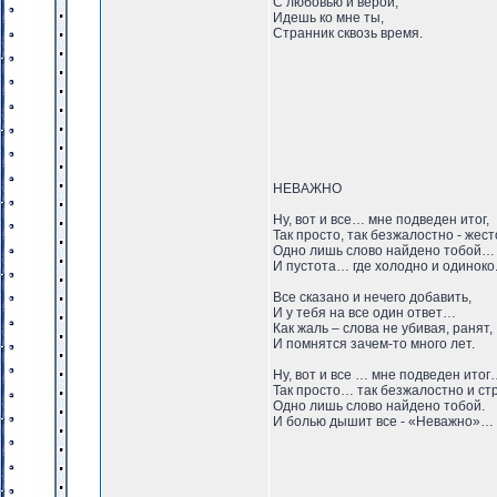
С любовью и верой,
Идешь ко мне ты,
Странник сквозь время.
НЕВАЖНО
Ну, вот и все… мне подведен итог,
Так просто, так безжалостно - жест
Одно лишь слово найдено тобой…
И пустота… где холодно и одиноко
Все сказано и нечего добавить,
И у тебя на все один ответ…
Как жаль – слова не убивая, ранят,
И помнятся зачем-то много лет.
Ну, вот и все … мне подведен итог
Так просто… так безжалостно и ст
Одно лишь слово найдено тобой.
И болью дышит все - «Неважно»…