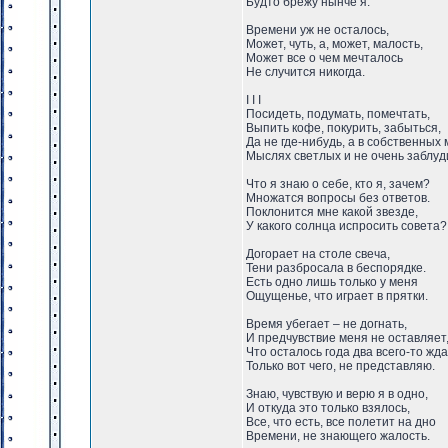
Будто брежу нынче я.
Времени уж не осталось,
Может, чуть, а, может, малость,
Может все о чем мечталось
Не случится никогда.
I I I
Посидеть, подумать, помечтать,
Выпить кофе, покурить, забыться,
Да не где-нибудь, а в собственных 
Мыслях светлых и не очень заблуд
Что я знаю о себе, кто я, зачем?
Множатся вопросы без ответов.
Поклонится мне какой звезде,
У какого солнца испросить совета?
Догорает на столе свеча,
Тени разбросала в беспорядке.
Есть одно лишь только у меня
Ощущенье, что играет в прятки.
Время убегает – не догнать,
И предчувствие меня не оставляет
Что осталось года два всего-то жда
Только вот чего, не представляю.
Знаю, чувствую и верю я в одно,
И откуда это только взялось,
Все, что есть, все полетит на дно
Времени, не знающего жалость.