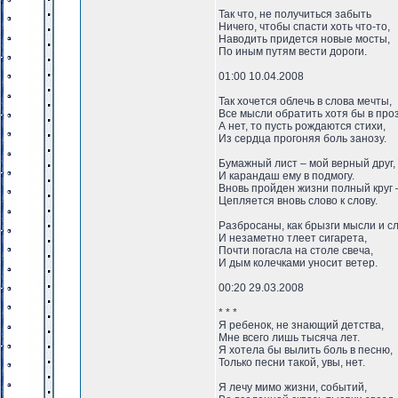
Так что, не получиться забыть
Ничего, чтобы спасти хоть что-то,
Наводить придется новые мосты,
По иным путям вести дороги.
01:00 10.04.2008
Так хочется облечь в слова мечты,
Все мысли обратить хотя бы в проз
А нет, то пусть рождаются стихи,
Из сердца прогоняя боль занозу.
Бумажный лист – мой верный друг,
И карандаш ему в подмогу.
Вновь пройден жизни полный круг 
Цепляется вновь слово к слову.
Разбросаны, как брызги мысли и сл
И незаметно тлеет сигарета,
Почти погасла на столе свеча,
И дым колечками уносит ветер.
00:20 29.03.2008
* * *
Я ребенок, не знающий детства,
Мне всего лишь тысяча лет.
Я хотела бы вылить боль в песню,
Только песни такой, увы, нет.
Я лечу мимо жизни, событий,