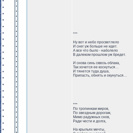
***
Ну вот и небо просветлело
И снег уж больше не идет.
А все что было - наболело
В далеком прошлом уж бредет.
И снова синь сквозь облака,
Так хочется ее коснуться…
И тянется туда душа,
Припасть, обнять и окунуться…
***
По тропинкам миров,
По звездным дорогам,
Мимо радужных снов,
Ради чести и долга,
На крыльях мечты,