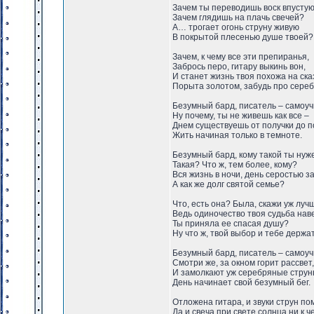
Зачем ты переводишь воск впустую
Зачем глядишь на плачь свечей?
А… трогает огонь струну живую
В покрытой плесенью душе твоей?
Зачем, к чему все эти препиранья,
Забрось перо, гитару выкинь вон,
И станет жизнь твоя похожа на ска
Порыта золотом, забудь про сереб
Безумный бард, писатель – самоуч
Ну почему, ты не живешь как все –
Днем существуешь от получки до п
Жить начиная только в темноте.
Безумный бард, кому такой ты нуж
Такая? Что ж, тем более, кому?
Вся жизнь в ночи, день серостью з
А как же долг святой семье?
Что, есть она? Была, скажи уж луч
Ведь одиночество твоя судьба наве
Ты приняла ее спасая душу?
Ну что ж, твой выбор и тебе держат
Безумный бард, писатель – самоуч
Смотри же, за окном горит рассвет,
И замолкают уж серебряные струн
День начинает свой безумный бег.
Отложена гитара, и звуки струн по
Да и свеча при свете солнца ни к ч