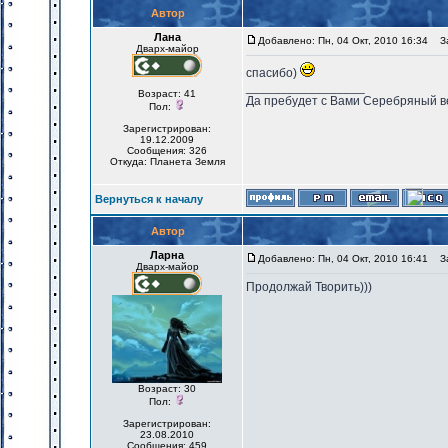
Автор
Лана
Добавлено: Пн, 04 Окт, 2010 16:34
За
Дварх-майор
спасибо)
_________________
Возраст: 41
Да пребудет с Вами Серебряный в
Пол:
Зарегистрирован:
19.12.2009
Сообщения: 326
Откуда: Планета Земля
Вернуться к началу
Автор
Ларна
Добавлено: Пн, 04 Окт, 2010 16:41
За
Дварх-майор
Продолжай Творить)))
Возраст: 30
Пол:
Зарегистрирован:
23.08.2010
Сообщения: 459