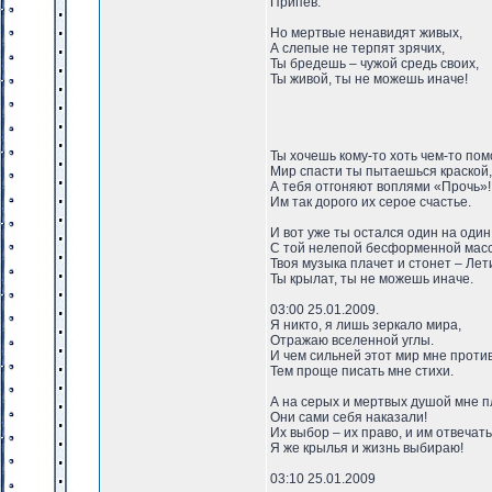
Припев:
Но мертвые ненавидят живых,
А слепые не терпят зрячих,
Ты бредешь – чужой средь своих,
Ты живой, ты не можешь иначе!
Ты хочешь кому-то хоть чем-то пом
Мир спасти ты пытаешься краской,
А тебя отгоняют воплями «Прочь»!
Им так дорого их серое счастье.
И вот уже ты остался один на один
С той нелепой бесформенной масс
Твоя музыка плачет и стонет – Лет
Ты крылат, ты не можешь иначе.
03:00 25.01.2009.
Я никто, я лишь зеркало мира,
Отражаю вселенной углы.
И чем сильней этот мир мне проти
Тем проще писать мне стихи.
А на серых и мертвых душой мне п
Они сами себя наказали!
Их выбор – их право, и им отвечать
Я же крылья и жизнь выбираю!
03:10 25.01.2009