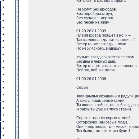
Хоть как-то косность скрыть.
Не могут без аккордов,
Без перебора струн,
Без музыки я мертва,
Без песен не живу.
01:20 26.01.2009
Пламя костра пляшет в ночи –
Так вселенная дышит, слышишь?
Ветер гоняет звезды – мячи
По небу ясному, видишь?
Музыка звезд сливается с ревом
Бездны и черных дыр,
Ветер планет срывается в космос
Пой же, пой, не молчи!
01:00 26.01.2009
Серые.
Твои крылья окрашены в радуги цве
А вокруг лишь серые камни.
Ты ищешь любовь, но любви здесь 
И закрыты душ наглухо ставни.
Серые стены из серых камней,
Осторожно! Там серые люди.
Они – мертвецы, ты – живой челове
Так было, так есть и так будет!