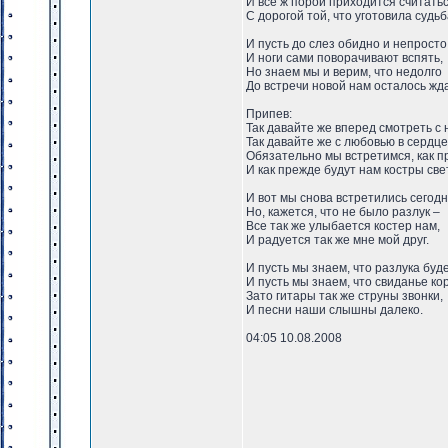
И все ж порой приходится считать
С дорогой той, что уготовила судьб
И пусть до слез обидно и непросто
И ноги сами поворачивают вспять,
Но знаем мы и верим, что недолго
До встречи новой нам осталось жда
Припев:
Так давайте же вперед смотреть с
Так давайте же с любовью в сердце
Обязательно мы встретимся, как п
И как прежде будут нам костры све
И вот мы снова встретились сегодн
Но, кажется, что не было разлук –
Все так же улыбается костер нам,
И радуется так же мне мой друг.
И пусть мы знаем, что разлука буде
И пусть мы знаем, что свиданье ко
Зато гитары так же струны звонки,
И песни наши слышны далеко.
04:05 10.08.2008