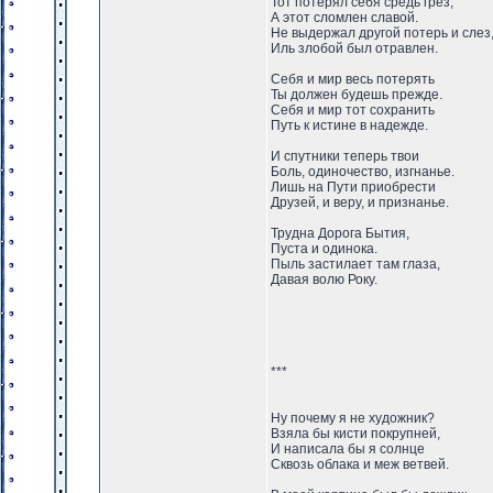
Тот потерял себя средь грез,
А этот сломлен славой.
Не выдержал другой потерь и слез
Иль злобой был отравлен.
Себя и мир весь потерять
Ты должен будешь прежде.
Себя и мир тот сохранить
Путь к истине в надежде.
И спутники теперь твои
Боль, одиночество, изгнанье.
Лишь на Пути приобрести
Друзей, и веру, и признанье.
Трудна Дорога Бытия,
Пуста и одинока.
Пыль застилает там глаза,
Давая волю Року.
***
Ну почему я не художник?
Взяла бы кисти покрупней,
И написала бы я солнце
Сквозь облака и меж ветвей.