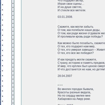
Что подарил актер,
Играя свои сцены…
И на душе светло,
И стихли все метели.
03.01.2008.
Скажите, как могли забыть
О том, как погибали наши деды,
О том, как ради жизни отдавали жи
И проливали кровь ради победы?
Как можно было позабыть, скажите
О тех, кто подарил нам мир,
О тех, кто умирая завещал – Живит
О тех, кто все же победил?
И как предать могли скажите,
Страну, историю и память предков,
И мир, что куплен был ценою смерт
И что достанется не нам, но детям
28.04.2007
* * *
Во многих городах бывала,
Красоты разные видала,
Но по сердцу милее мне
Хабаровск на Амур реке.