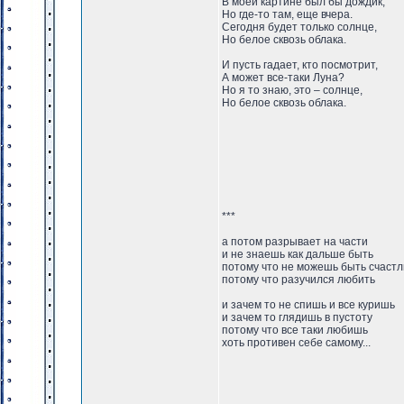
В моей картине был бы дождик,
Но где-то там, еще вчера.
Сегодня будет только солнце,
Но белое сквозь облака.
И пусть гадает, кто посмотрит,
А может все-таки Луна?
Но я то знаю, это – солнце,
Но белое сквозь облака.
***
а потом разрывает на части
и не знаешь как дальше быть
потому что не можешь быть счастл
потому что разучился любить
и зачем то не спишь и все куришь
и зачем то глядишь в пустоту
потому что все таки любишь
хоть противен себе самому...