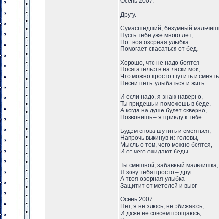
Осень 2007.
Другу.
Сумасшедший, безумный мальчишк
Пусть тебе уже много лет,
Но твоя озорная улыбка
Помогает спасаться от бед.
Хорошо, что не надо боятся
Посягательств на ласки мои,
Что можно просто шутить и смеять
Песни петь, улыбаться и жить.
И если надо, я знаю наверно,
Ты придешь и поможешь в беде.
А когда на душе будет скверно,
Позвонишь – я приеду к тебе.
Будем снова шутить и смеяться,
Напрочь выкинув из головы,
Мысль о том, чего можно боятся,
И от чего ожидают беды.
Ты смешной, забавный мальчишка,
Я зову тебя просто – друг.
А твоя озорная улыбка
Защитит от метелей и вьюг.
Осень 2007.
Нет, я не злюсь, не обижаюсь,
И даже не совсем прощаюсь,