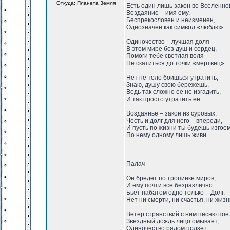
Откуда: Планета Земля
Есть один лишь закон во Вселенно
Воздаяние – имя ему,
Беспрекословен и неизменен,
Однозначен как символ «люблю».
Одиночество – лучшая доля
В этом мире без душ и сердец,
Помоги тебе светлая воля
Не скатиться до точки «мертвец».
Нет не тело боишься утратить,
Знаю, душу свою бережешь,
Ведь так сложно ее не изгадить,
И так просто утратить ее.
Воздаянье – закон из суровых,
Честь и долг для него – впереди,
И пусть по жизни ты будешь изгоем
По нему одному лишь живи.
Палач
Он бредет по тропинке миров,
И ему почти все безразлично.
Бьет набатом одно только – Долг,
Нет ни смерти, ни счастья, ни жизн
Ветер странствий с ним песню поет
Звездный дождь лицо омывает,
Одиночество рядом ползет,