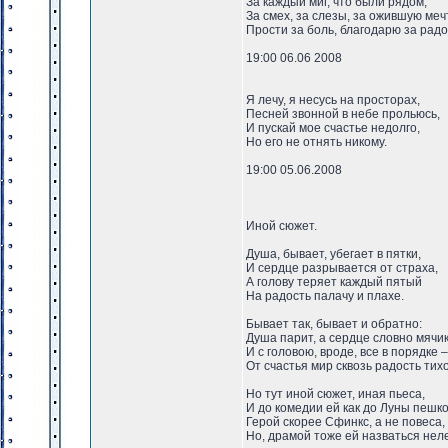
За каждый миг, что были рядом,
За смех, за слезы, за ожившую ме
Прости за боль, благодарю за радо
19:00 06.06 2008
Я лечу, я несусь на просторах,
Песней звонной в небе прольюсь,
И пускай мое счастье недолго,
Но его не отнять никому.
19:00 05.06.2008
Иной сюжет.
Душа, бывает, убегает в пятки,
И сердце разрывается от страха,
А голову теряет каждый пятый
На радость палачу и плахе.
Бывает так, бывает и обратно:
Душа парит, а сердце словно мячик
И с головою, вроде, все в порядке –
От счастья мир сквозь радость тихо
Но тут иной сюжет, иная пьеса,
И до комедии ей как до Луны пешко
Герой скорее Сфинкс, а не повеса,
Но, драмой тоже ей назваться неле