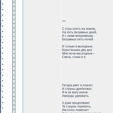
***
С утра опять на землю,
На пять безумных дней,
И с ними вперемешку
Безумных пять ночей.
И только в выходные,
Коротеньких два дня
Мне ночи как родные –
Свеча, стихи и я.
Гитара рвет и плачет,
И струны дребезжат,
Я ж не могу иначе
Аккорды удержать.
А руки продолжают
Те струны теребить,
Им голос помогает