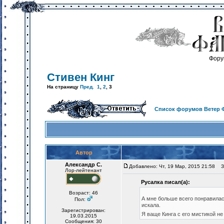
Фору
Стивен Кинг
На страницу
Пред.
1
,
2
,
3
Список форумов Ветер 
Автор
Александр С.
Добавлено: Чт, 19 Мар, 2015 21:58
За
Лор-лейтенант
Русалка писал(а):
Возраст: 46
А мне больше всего понравилась
Пол:
искала.
Зарегистрирован:
Я ваще Кинга с его мистикой не
19.03.2015
Сообщения: 30