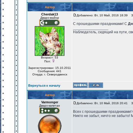
Автор
Cherdak13
Добавлено: Вт, 10 Май, 2016 18:39
За
Дварх-майор
С прошедшими праздниками! С
Дн
_________________
Наблюдатель, сидящий на пути, св
Возраст: 53
Пол:
Зарегистрирован: 15.10.2011
Сообщения: 441
Откуда: г. Северодвинск
Вернуться к началу
Автор
Varmonger
Добавлено: Вт, 10 Май, 2016 20:41
За
Дварх-капитан
Всех с прошедшими праздниками!
Никто не забыт, ничто не забыто!