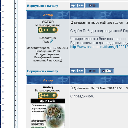
Вернуться к началу
Автор
VICTOR
Добавлено: Пт, 09 Май, 2014 10:06
За
Бета-координатор
С днём Победы над нацистской Ге
_________________
Возраст: 35
Четыре планеты Веги совершенно 
Пол:
В две тысячи сто двенадцатом год
http://www.astronet.ru/db/msg/12221
Зарегистрирован: 12.05.2011
Сообщения: 2576
Откуда: Украина,
Киев(точный номер
вселенной не скажу)
Вернуться к началу
Автор
Andrej
Добавлено: Пт, 09 Май, 2014 11:58
За
Бета-координатор
С праздником.