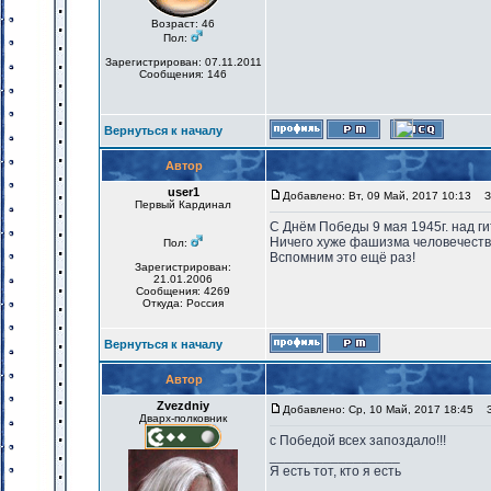
Возраст: 46
Пол:
Зарегистрирован: 07.11.2011
Сообщения: 146
Вернуться к началу
Автор
user1
Добавлено: Вт, 09 Май, 2017 10:13
За
Первый Кардинал
С Днём Победы 9 мая 1945г. над г
Ничего хуже фашизма человечеств
Пол:
Вспомним это ещё раз!
Зарегистрирован:
21.01.2006
Сообщения: 4269
Откуда: Россия
Вернуться к началу
Автор
Zvezdniy
Добавлено: Ср, 10 Май, 2017 18:45
За
Дварх-полковник
с Победой всех запоздало!!!
_________________
Я есть тот, кто я есть