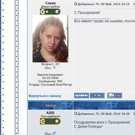
Серая
Добавлено: Пт, 09 Май, 2014 16:13
За
Дварх-майор
С Праздником!
_________________
Все имеют право на ошибки, поэтом
Возраст: 33
Пол:
Зарегистрирован:
04.03.2008
Сообщения: 350
Откуда: Сосновый Бор/Питер
Вернуться к началу
Автор
А202
Добавлено: Пт, 09 Май, 2014 18:26
За
Лор-адмирал
Поздравляю всех с Праздником!
С Днём Победы!
Пол: