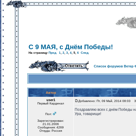
С 9 МАЯ, с Днём Победы!
На страницу
Пред.
1
,
2
,
3
,
4
,
5
,
6
След.
Список форумов Ветер 
Автор
user1
Добавлено: Пт, 09 Май, 2014 08:03
За
Первый Кардинал
Поздравляю всех с днём Победы н
Ура, товарищи!
Пол:
Зарегистрирован:
21.01.2006
Сообщения: 4269
Откуда: Россия