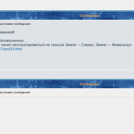
Сообщение
головок сообщения:
рманией!
безжизненны...
у начал эксплуатироваться на трассах Земля — Сириус, Земля — Фомальгаут.
87/sect33.html
Сообщение
головок сообщения: